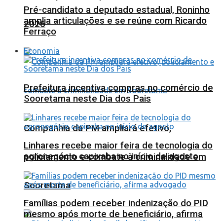
Pré-candidato a deputado estadual, Roninho
amplia articulações e se reúne com Ricardo
2026
Ferraço
Economia
Prefeitura incentiva compras no comércio de
Sooretama neste Dia dos Pais
Companhia da PM ampliará efetivo,
Linhares recebe maior feira de tecnologia do
agronegócio capixaba no início de agosto
policiamento e combate à criminalidade em
Sooretama
Famílias podem receber indenização do PID
mesmo após morte de beneficiário, afirma