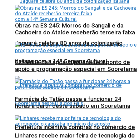
Obras na ES 245: Morros do Sangali e da
Cachoeira do Ataíde receberão terceira faixa
Jaguaré celebra 80 anos da colonização
italiana com a 14ª Semana Cultural
12ª Volta da Lagoa Juparanã terá ponto de
apoio e programação especial em Sooretama
Farmácia do Tatão passa a funcionar 24
horas a partir deste sábado em Sooretama
Prefeitura incentiva compras no comércio de
Linhares recebe maior feira de tecnologia do