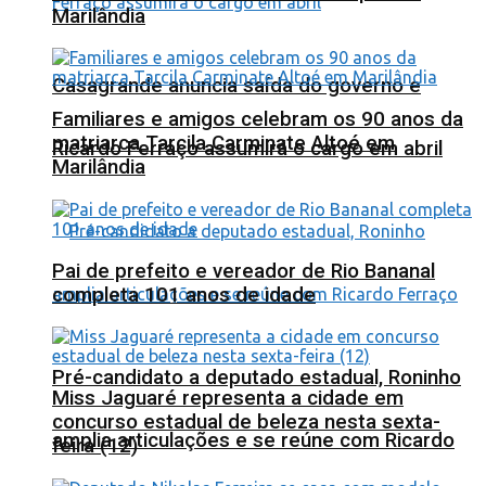
Marilândia
Casagrande anuncia saída do governo e
Familiares e amigos celebram os 90 anos da
matriarca Tarcila Carminate Altoé em
Ricardo Ferraço assumirá o cargo em abril
Marilândia
Pai de prefeito e vereador de Rio Bananal
completa 101 anos de idade
Pré-candidato a deputado estadual, Roninho
Miss Jaguaré representa a cidade em
concurso estadual de beleza nesta sexta-
amplia articulações e se reúne com Ricardo
feira (12)