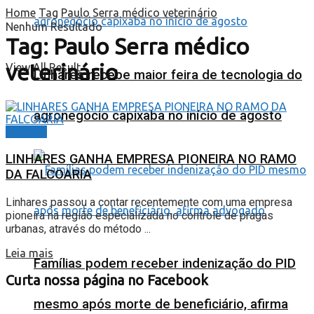
Home
Tag
Paulo Serra médico veterinário
Nenhum Resultado
Tag:
Paulo Serra médico
veterinário
View All Result
Linhares recebe maior feira de tecnologia do
agronegócio capixaba no início de agosto
Cidades
LINHARES GANHA EMPRESA PIONEIRA NO RAMO
DA FALCOARIA
Linhares passou a contar recentemente com uma empresa
pioneira na região especializada no controle de pragas
urbanas, através do método ...
Leia mais
Famílias podem receber indenização do PID
Curta nossa página no Facebook
mesmo após morte de beneficiário, afirma