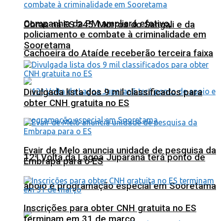
Companhia da PM ampliará efetivo,
Obras na ES 245: Morros do Sangali e da
policiamento e combate à criminalidade em
Sooretama
Cachoeira do Ataíde receberão terceira faixa
Divulgada lista dos 9 mil classificados para
obter CNH gratuita no ES
Evair de Melo anuncia unidade de pesquisa da
12ª Volta da Lagoa Juparanã terá ponto de
Embrapa para o ES
apoio e programação especial em Sooretama
Inscrições para obter CNH gratuita no ES
terminam em 31 de março