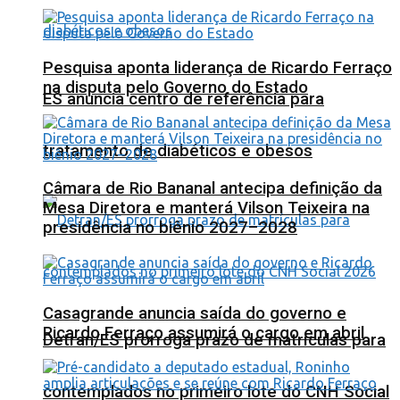
Pesquisa aponta liderança de Ricardo Ferraço
na disputa pelo Governo do Estado
ES anuncia centro de referência para
tratamento de diabéticos e obesos
Câmara de Rio Bananal antecipa definição da
Mesa Diretora e manterá Vilson Teixeira na
presidência no biênio 2027–2028
Casagrande anuncia saída do governo e
Ricardo Ferraço assumirá o cargo em abril
Detran/ES prorroga prazo de matrículas para
contemplados no primeiro lote do CNH Social