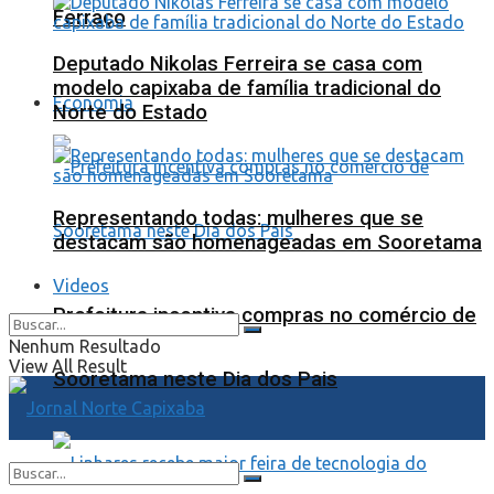
Ferraço
Deputado Nikolas Ferreira se casa com
modelo capixaba de família tradicional do
Economia
Norte do Estado
Representando todas: mulheres que se
destacam são homenageadas em Sooretama
Videos
Prefeitura incentiva compras no comércio de
Nenhum Resultado
View All Result
Sooretama neste Dia dos Pais