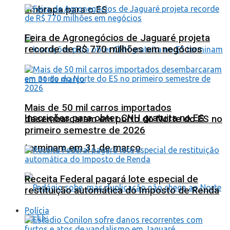
Embrapa para o ES
Feira de Agronegócios de Jaguaré projeta
recorde de R$ 770 milhões em negócios
Mais de 50 mil carros importados
Inscrições para obter CNH gratuita no ES
desembarcaram em porto do Norte do ES no
primeiro semestre de 2026
terminam em 31 de março
Receita Federal pagará lote especial de
restituição automática do Imposto de Renda
Polícia