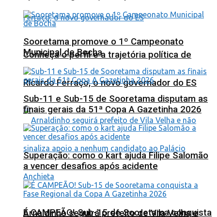
Sooretama promove o 1º Campeonato
Municipal de Bocha
Conheça o perfil e a trajetória política de
Ricardo Ferraço, o novo governador do ES
Sub-11 e Sub-15 de Sooretama disputam as
finais gerais da 51ª Copa A Gazetinha 2026
Superação: como o kart ajuda Filipe Salomão
a vencer desafios após acidente
É CAMPEÃO! Sub-15 de Sooretama conquista
Arnaldinho seguirá prefeito de Vila Velha e