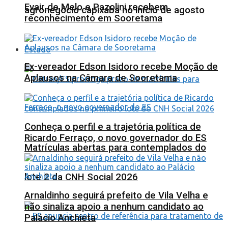
Evair de Melo e Pazolini recebem
agronegócio capixaba no início de agosto
reconhecimento em Sooretama
Estado
Ex-vereador Edson Isidoro recebe Moção de
Aplausos na Câmara de Sooretama
Conheça o perfil e a trajetória política de
Ricardo Ferraço, o novo governador do ES
Matrículas abertas para contemplados do
lote 2 da CNH Social 2026
Arnaldinho seguirá prefeito de Vila Velha e
não sinaliza apoio a nenhum candidato ao
Palácio Anchieta