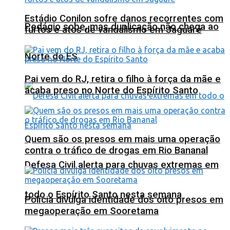
Estádio Conilon sofre danos recorrentes com
Pedágio sobe, mas duplicação não chega ao
furtos e atos de vandalismo em Jaguaré
Norte do ES
Pai vem do RJ, retira o filho à força da mãe e
acaba preso no Norte do Espírito Santo
Quem são os presos em mais uma operação
contra o tráfico de drogas em Rio Bananal
Defesa Civil alerta para chuvas extremas em
todo o Espírito Santo nesta semana
Polícia divulga identidade dos oito presos em
megaoperação em Sooretama