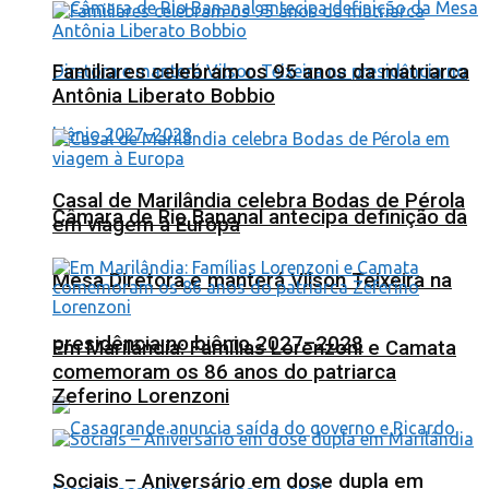
Familiares celebram os 95 anos da matriarca
Antônia Liberato Bobbio
Casal de Marilândia celebra Bodas de Pérola
Câmara de Rio Bananal antecipa definição da
em viagem à Europa
Mesa Diretora e manterá Vilson Teixeira na
presidência no biênio 2027–2028
Em Marilândia: Famílias Lorenzoni e Camata
comemoram os 86 anos do patriarca
Zeferino Lorenzoni
Sociais – Aniversário em dose dupla em