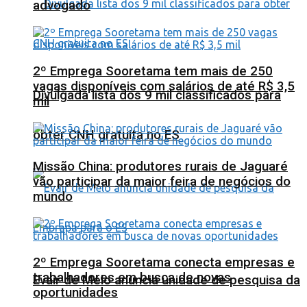
advogado
2º Emprega Sooretama tem mais de 250
vagas disponíveis com salários de até R$ 3,5
Divulgada lista dos 9 mil classificados para
mil
obter CNH gratuita no ES
Missão China: produtores rurais de Jaguaré
vão participar da maior feira de negócios do
mundo
2º Emprega Sooretama conecta empresas e
trabalhadores em busca de novas
Evair de Melo anuncia unidade de pesquisa da
oportunidades