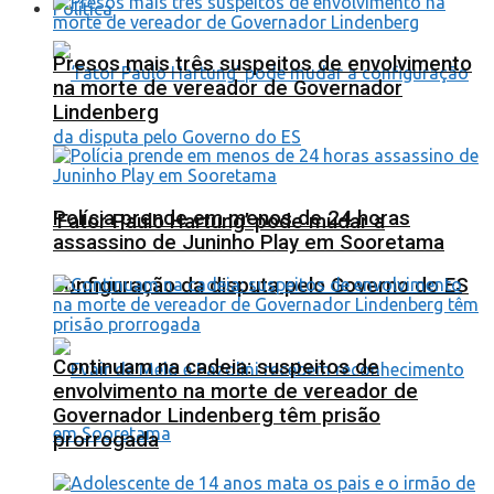
Política
Presos mais três suspeitos de envolvimento
na morte de vereador de Governador
Lindenberg
Polícia prende em menos de 24 horas
‘Fator Paulo Hartung’ pode mudar a
assassino de Juninho Play em Sooretama
configuração da disputa pelo Governo do ES
Continuam na cadeia: suspeitos de
envolvimento na morte de vereador de
Governador Lindenberg têm prisão
prorrogada