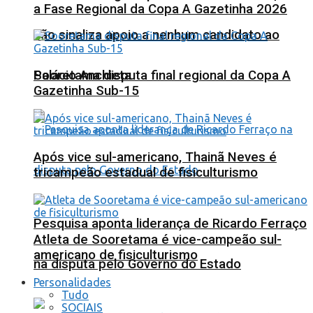
a Fase Regional da Copa A Gazetinha 2026
não sinaliza apoio a nenhum candidato ao
Sooretama disputa final regional da Copa A
Palácio Anchieta
Gazetinha Sub-15
Após vice sul-americano, Thainã Neves é
tricampeão estadual de fisiculturismo
Pesquisa aponta liderança de Ricardo Ferraço
Atleta de Sooretama é vice-campeão sul-
americano de fisiculturismo
na disputa pelo Governo do Estado
Personalidades
Tudo
SOCIAIS