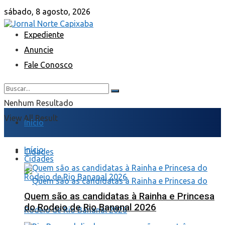
sábado, 8 agosto, 2026
Expediente
Anuncie
Fale Conosco
Nenhum Resultado
View All Result
Início
Início
Cidades
Cidades
Quem são as candidatas à Rainha e Princesa
do Rodeio de Rio Bananal 2026