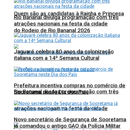
Quem são as candidatas à Rainha e Princesa
Rio Bananal divulga programação com três
atrações nacionais na festa da cidade
do Rodeio de Rio Bananal 2026
Jaguaré celebra 80 anos da colonização
italiana com a 14ª Semana Cultural
Prefeitura incentiva compras no comércio de
Rio Bananal divulga programação com três
Sooretama neste Dia dos Pais
atrações nacionais na festa da cidade
Novo secretário de Segurança de Sooretama
já comandou o antigo GAO da Polícia Militar