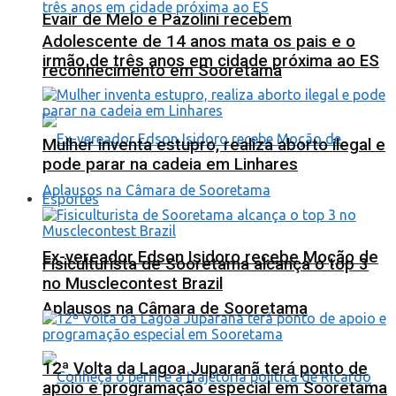
Evair de Melo e Pazolini recebem
Adolescente de 14 anos mata os pais e o
irmão de três anos em cidade próxima ao ES
reconhecimento em Sooretama
Mulher inventa estupro, realiza aborto ilegal e
pode parar na cadeia em Linhares
Esportes
Ex-vereador Edson Isidoro recebe Moção de
Fisiculturista de Sooretama alcança o top 3
no Musclecontest Brazil
Aplausos na Câmara de Sooretama
12ª Volta da Lagoa Juparanã terá ponto de
apoio e programação especial em Sooretama