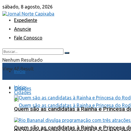
sábado, 8 agosto, 2026
Expediente
Anuncie
Fale Conosco
Nenhum Resultado
View All Result
Início
Início
Cidades
Cidades
Quem são as candidatas à Rainha e Princesa d
Quem são as candidatas à Rainha e Princesa d