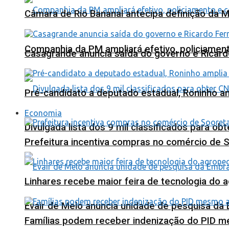
Câmara de Rio Bananal antecipa definição da M
Companhia da PM ampliará efetivo, policiame
Casagrande anuncia saída do governo e Ricard
Pré-candidato a deputado estadual, Roninho am
Economia
Divulgada lista dos 9 mil classificados para ob
Prefeitura incentiva compras no comércio de 
Linhares recebe maior feira de tecnologia do 
Evair de Melo anuncia unidade de pesquisa da
Famílias podem receber indenização do PID m