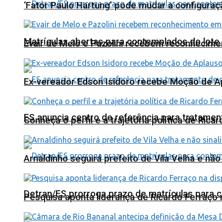
‘Fator Paulo Hartung’ pode mudar a configuraç
Matrículas abertas para contemplados do lote
Evair de Melo e Pazolini recebem reconhecim
Ex-vereador Edson Isidoro recebe Moção de 
ES anuncia centro de referência para tratamen
Conheça o perfil e a trajetória política de Ric
Arnaldinho seguirá prefeito de Vila Velha e nã
Detran/ES prorroga prazo de matrículas para 
Pesquisa aponta liderança de Ricardo Ferraço 