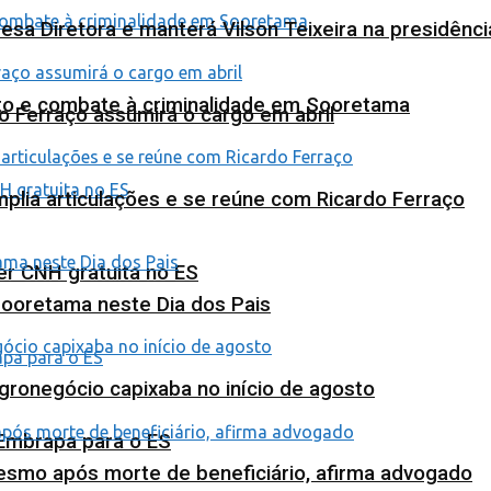
esa Diretora e manterá Vilson Teixeira na presidênc
nto e combate à criminalidade em Sooretama
o Ferraço assumirá o cargo em abril
plia articulações e se reúne com Ricardo Ferraço
ter CNH gratuita no ES
Sooretama neste Dia dos Pais
agronegócio capixaba no início de agosto
 Embrapa para o ES
esmo após morte de beneficiário, afirma advogado