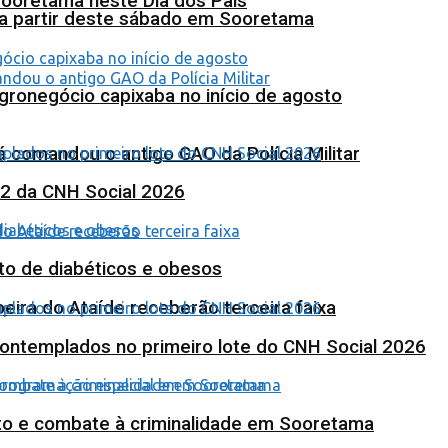
Sooretama neste Dia dos Pais
 a partir deste sábado em Sooretama
agronegócio capixaba no início de agosto
 comandou o antigo GAO da Polícia Militar
 2 da CNH Social 2026
to de diabéticos e obesos
eira do Ataíde receberão terceira faixa
contemplados no primeiro lote do CNH Social 2026
nto e combate à criminalidade em Sooretama