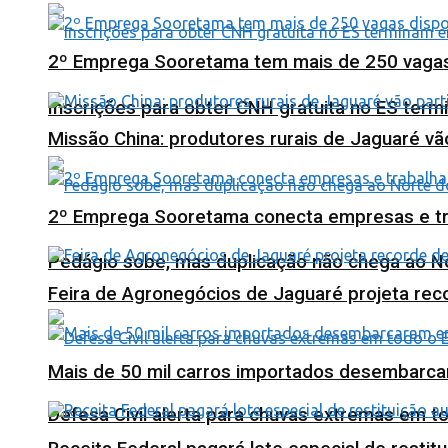
2º Emprega Sooretama tem mais de 250 vagas d
Inscrições para obter CNH gratuita no ES ter
Missão China: produtores rurais de Jaguaré vã
2º Emprega Sooretama conecta empresas e tr
Pedágio sobe, mas duplicação não chega ao N
Feira de Agronegócios de Jaguaré projeta re
Mais de 50 mil carros importados desembarca
Defesa Civil alerta para chuvas extremas em t