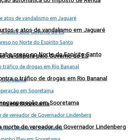
tuição automática do Imposto de Renda
furtos e atos de vandalismo em Jaguaré
 acaba preso no Norte do Espírito Santo
ão da disputa pelo Governo do ES
tra o tráfico de drogas em Rio Bananal
em megaoperação em Sooretama
ento em Sooretama
na morte de vereador de Governador Lindenberg