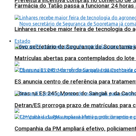
Prefeitura incentiva compras no comércio de 
Farmácia do Tatão passa a funcionar 24 horas
Linhares recebe maior feira de tecnologia do 
Estado
Novo secretário de Segurança de Sooretama já
Matrículas abertas para contemplados do lote
ES anuncia centro de referência para tratamen
Obras na ES 245: Morros do Sangali e da Cacho
Detran/ES prorroga prazo de matrículas para 
Companhia da PM ampliará efetivo, policiame