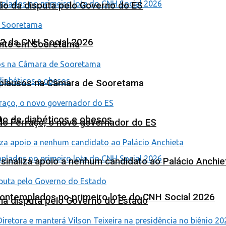
ão da disputa pelo Governo do ES
 2 da CNH Social 2026
ento em Sooretama
Aplausos na Câmara de Sooretama
to de diabéticos e obesos
ardo Ferraço, o novo governador do ES
o sinaliza apoio a nenhum candidato ao Palácio Anchie
contemplados no primeiro lote do CNH Social 2026
na disputa pelo Governo do Estado