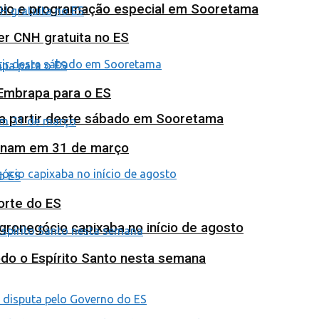
poio e programação especial em Sooretama
ter CNH gratuita no ES
 Embrapa para o ES
 a partir deste sábado em Sooretama
minam em 31 de março
orte do ES
agronegócio capixaba no início de agosto
odo o Espírito Santo nesta semana