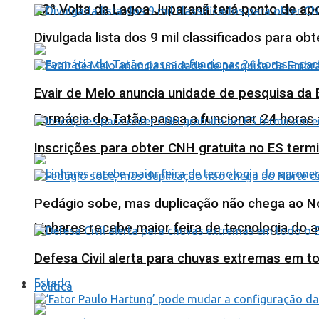
12ª Volta da Lagoa Juparanã terá ponto de a
Divulgada lista dos 9 mil classificados para ob
Evair de Melo anuncia unidade de pesquisa da
Farmácia do Tatão passa a funcionar 24 horas
Inscrições para obter CNH gratuita no ES ter
Pedágio sobe, mas duplicação não chega ao N
Linhares recebe maior feira de tecnologia do 
Defesa Civil alerta para chuvas extremas em t
Estado
Política