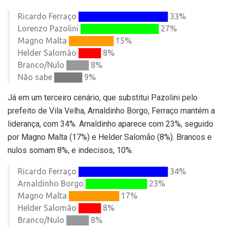
Ricardo Ferraço
████████████████
33%
Lorenzo Pazolini
██████████████
27%
Magno Malta
████████
15%
Helder Salomão
████
8%
Branco/Nulo
████
8%
Não sabe █████ 9%
Já em um terceiro cenário, que substitui Pazolini pelo
prefeito de Vila Velha,
Arnaldinho Borgo
, Ferraço mantém a
liderança, com 34%. Arnaldinho aparece com 23%, seguido
por Magno Malta (17%) e Helder Salomão (8%). Brancos e
nulos somam 8%, e indecisos, 10%.
Ricardo Ferraço
████████████████
34%
Arnaldinho Borgo
███████████
23%
Magno Malta
█████████
17%
Helder Salomão
████
8%
Branco/Nulo
████
8%