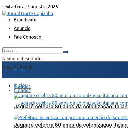
sexta-feira, 7 agosto, 2026
Expediente
Anuncie
Fale Conosco
Nenhum Resultado
View All Result
Início
Início
Cidades
Cidades
Jaguaré celebra 80 anos da colonização italia
Jaguaré celebra 80 anos da colonização italia