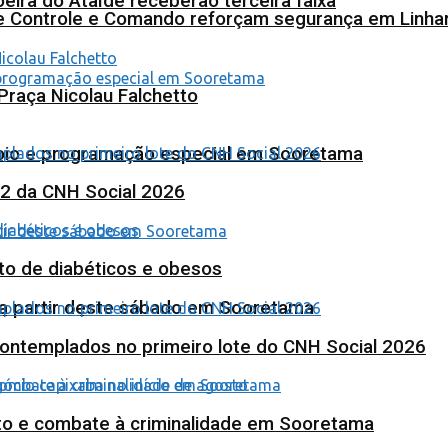
eira do Ataíde receberão terceira faixa
de Controle e Comando reforçam segurança em Linha
Praça Nicolau Falchetto
poio e programação especial em Sooretama
 2 da CNH Social 2026
to de diabéticos e obesos
 a partir deste sábado em Sooretama
contemplados no primeiro lote do CNH Social 2026
nto e combate à criminalidade em Sooretama