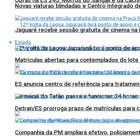
Obras na ES 245: Morros do Sangali e da Cacho
Novas viaturas blindadas e Centro Integrado 
Jaguaré recebe sessão gratuita de cinema na 
Estado
12ª Volta da Lagoa Juparanã terá ponto de a
Matrículas abertas para contemplados do lote
ES anuncia centro de referência para tratamen
Farmácia do Tatão passa a funcionar 24 horas
Detran/ES prorroga prazo de matrículas para 
Companhia da PM ampliará efetivo, policiame