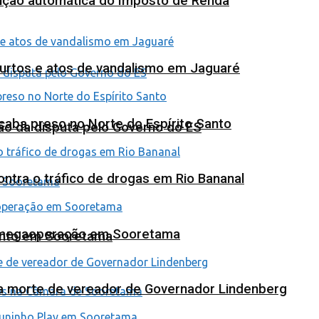
tuição automática do Imposto de Renda
furtos e atos de vandalismo em Jaguaré
 acaba preso no Norte do Espírito Santo
ão da disputa pelo Governo do ES
tra o tráfico de drogas em Rio Bananal
em megaoperação em Sooretama
ento em Sooretama
na morte de vereador de Governador Lindenberg