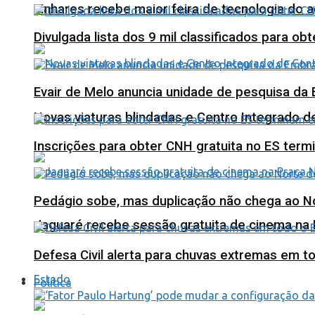
Linhares recebe maior feira de tecnologia do 
Divulgada lista dos 9 mil classificados para ob
Evair de Melo anuncia unidade de pesquisa da
Novas viaturas blindadas e Centro Integrado 
Inscrições para obter CNH gratuita no ES ter
Pedágio sobe, mas duplicação não chega ao N
Jaguaré recebe sessão gratuita de cinema na 
Defesa Civil alerta para chuvas extremas em t
Estado
Política