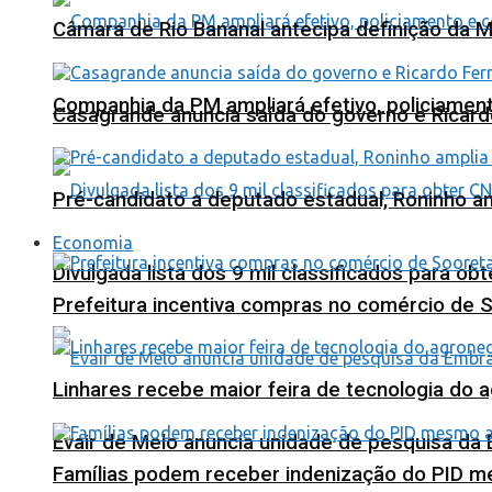
Câmara de Rio Bananal antecipa definição da M
Companhia da PM ampliará efetivo, policiame
Casagrande anuncia saída do governo e Ricard
Pré-candidato a deputado estadual, Roninho am
Economia
Divulgada lista dos 9 mil classificados para ob
Prefeitura incentiva compras no comércio de 
Linhares recebe maior feira de tecnologia do 
Evair de Melo anuncia unidade de pesquisa da
Famílias podem receber indenização do PID m