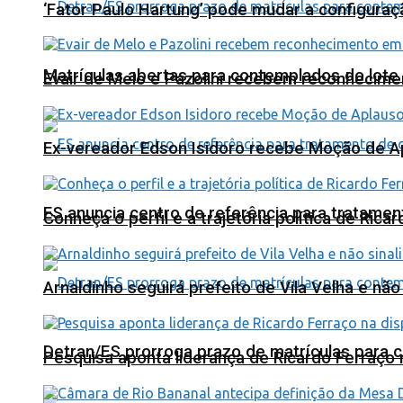
‘Fator Paulo Hartung’ pode mudar a configuraç
Matrículas abertas para contemplados do lote
Evair de Melo e Pazolini recebem reconhecim
Ex-vereador Edson Isidoro recebe Moção de 
ES anuncia centro de referência para tratamen
Conheça o perfil e a trajetória política de Ric
Arnaldinho seguirá prefeito de Vila Velha e nã
Detran/ES prorroga prazo de matrículas para 
Pesquisa aponta liderança de Ricardo Ferraço 