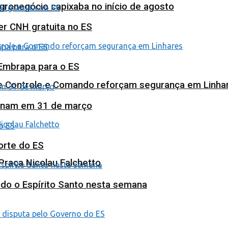
agronegócio capixaba no início de agosto
ter CNH gratuita no ES
 Embrapa para o ES
de Controle e Comando reforçam segurança em Linha
minam em 31 de março
orte do ES
Praça Nicolau Falchetto
odo o Espírito Santo nesta semana