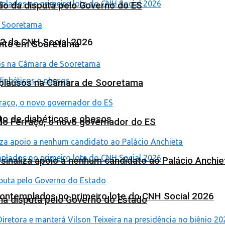
ão da disputa pelo Governo do ES
 2 da CNH Social 2026
ento em Sooretama
Aplausos na Câmara de Sooretama
to de diabéticos e obesos
ardo Ferraço, o novo governador do ES
o sinaliza apoio a nenhum candidato ao Palácio Anchie
contemplados no primeiro lote do CNH Social 2026
na disputa pelo Governo do Estado