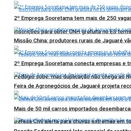
2º Emprega Sooretama tem mais de 250 vagas d
Inscrições para obter CNH gratuita no ES ter
Missão China: produtores rurais de Jaguaré vã
2º Emprega Sooretama conecta empresas e tr
Pedágio sobe, mas duplicação não chega ao N
Feira de Agronegócios de Jaguaré projeta re
Mais de 50 mil carros importados desembarca
Defesa Civil alerta para chuvas extremas em t