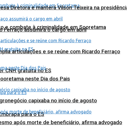
esa Diretora e manterá Vilson Teixeira na presidênc
nto e combate à criminalidade em Sooretama
o Ferraço assumirá o cargo em abril
plia articulações e se reúne com Ricardo Ferraço
ter CNH gratuita no ES
Sooretama neste Dia dos Pais
agronegócio capixaba no início de agosto
 Embrapa para o ES
esmo após morte de beneficiário, afirma advogado