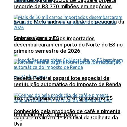
Feira de Agronegócios de Jaguaré projeta
recorde de R$ 770 milhões em negócios
Evair de Melo anuncia unidade de pesquisa da
Embrapa para o ES
Mais de 50 mil carros importados
desembarcaram em porto do Norte do ES no
primeiro semestre de 2026
Receita Federal pagará lote especial de
restituição automática do Imposto de Renda
Inscrições para obter CNH gratuita no ES
Conhecido pela produção de café e pimenta,
terminam em 31 de março
Jaguaré realiza o 1º Festival da Colheita da
Uva