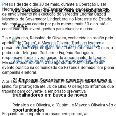
P
resos desde o dia 30 de maio, durante a Operação Lista
Negra, da Polícia Civil do Espírito Santo, os dois suspeitos
vão participar da maior feira de negócios do
de envolvimento na execução do vereador Leomar Cazoti
Mandato, de Governador Lindenberg, no Noroeste do Estado,
vão continuar na cadeia por pelo menos mais 30 dias, até a
mundo
conclusão das investigações para elucidar o crime.
Tio e sobrinho, Reinaldo de Oliveira, conhecido na região pelo
apelido de “Cupim”, e Maycon Oliveira Trarbach tiveram a
prisão temporária prorrogada pela Justiça por mais 30 dias, a
pedido do delegado Guilherme Eugênio Rodrigues,
responsável pela investigação do assassinato de Leomar
Mandato, ocorrido em 30 de agosto de 2024, durante um
evento político na comunidade de Fazenda Bernabé, em plena
campanha eleitoral.
2º Emprega Sooretama conecta empresas e
A prisão temporária, que venceria nesta segunda-feira, 30 de
junho, foi prorrogada até 30 de julho. O delegado informou que
trabalha para convertê-la em prisão preventiva.
trabalhadores em busca de novas
Reinaldo de Oliveira, o ‘Cupim’, e Maycon Oliveira vão 
oportunidades
Enquanto os suspeitos permanecem presos, as