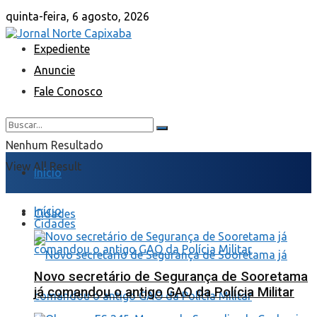
quinta-feira, 6 agosto, 2026
Expediente
Anuncie
Fale Conosco
Nenhum Resultado
View All Result
Início
Início
Cidades
Cidades
Novo secretário de Segurança de Sooretama
já comandou o antigo GAO da Polícia Militar