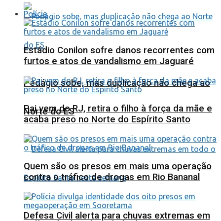
Polícia
Estádio Conilon sofre danos recorrentes com
furtos e atos de vandalismo em Jaguaré
Pedágio sobe, mas duplicação não chega ao
Pai vem do RJ, retira o filho à força da mãe e
Norte do ES
acaba preso no Norte do Espírito Santo
Quem são os presos em mais uma operação
contra o tráfico de drogas em Rio Bananal
Defesa Civil alerta para chuvas extremas em