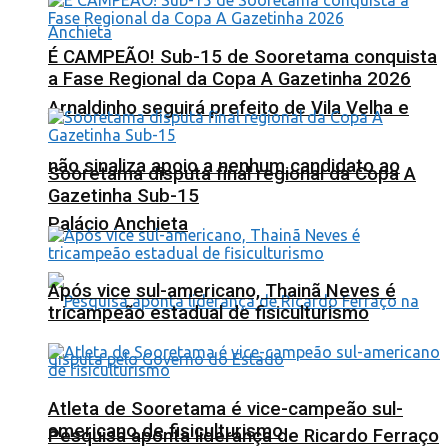
É CAMPEÃO! Sub-15 de Sooretama conquista
a Fase Regional da Copa A Gazetinha 2026
Arnaldinho seguirá prefeito de Vila Velha e
não sinaliza apoio a nenhum candidato ao
Sooretama disputa final regional da Copa A
Gazetinha Sub-15
Palácio Anchieta
Após vice sul-americano, Thainã Neves é
tricampeão estadual de fisiculturismo
Atleta de Sooretama é vice-campeão sul-
americano de fisiculturismo
Pesquisa aponta liderança de Ricardo Ferraço