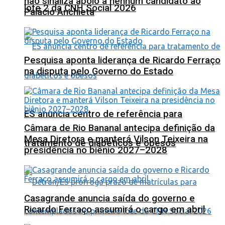
não sinaliza apoio a nenhum candidato ao
lote 2 da CNH Social 2026
Palácio Anchieta
Pesquisa aponta liderança de Ricardo Ferraço
na disputa pelo Governo do Estado
ES anuncia centro de referência para
Câmara de Rio Bananal antecipa definição da
Mesa Diretora e manterá Vilson Teixeira na
tratamento de diabéticos e obesos
presidência no biênio 2027–2028
Casagrande anuncia saída do governo e
Ricardo Ferraço assumirá o cargo em abril