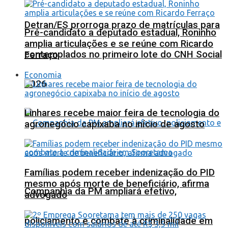
Detran/ES prorroga prazo de matrículas para
Pré-candidato a deputado estadual, Roninho
amplia articulações e se reúne com Ricardo
contemplados no primeiro lote do CNH Social
Ferraço
Economia
2026
Linhares recebe maior feira de tecnologia do
agronegócio capixaba no início de agosto
Famílias podem receber indenização do PID
mesmo após morte de beneficiário, afirma
Companhia da PM ampliará efetivo,
advogado
policiamento e combate à criminalidade em