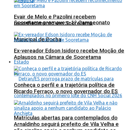
Evair de Melo e Pazolini recebem
Sooretama promove o 1º Campeonato
reconhecimento em Sooretama
Municipal de Bocha
Ex-vereador Edson Isidoro recebe Moção de
Aplausos na Câmara de Sooretama
Estado
Conheça o perfil e a trajetória política de
Ricardo Ferraço, o novo governador do ES
Matrículas abertas para contemplados do
Arnaldinho seguirá prefeito de Vila Velha e