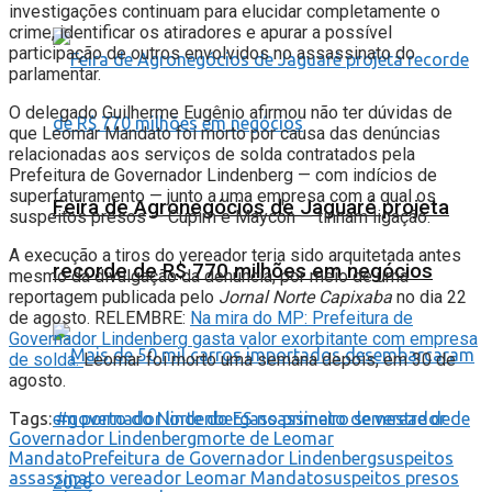
investigações continuam para elucidar completamente o
crime, identificar os atiradores e apurar a possível
participação de outros envolvidos no assassinato do
parlamentar.
O delegado Guilherme Eugênio afirmou não ter dúvidas de
que Leomar Mandato foi morto por causa das denúncias
relacionadas aos serviços de solda contratados pela
Prefeitura de Governador Lindenberg — com indícios de
superfaturamento — junto a uma empresa com a qual os
Feira de Agronegócios de Jaguaré projeta
suspeitos presos — Cupim e Maycon — tinham ligação.
A execução a tiros do vereador teria sido arquitetada antes
recorde de R$ 770 milhões em negócios
mesmo da divulgação da denúncia, por meio de uma
reportagem publicada pelo
Jornal Norte Capixaba
no dia 22
de agosto. RELEMBRE:
Na mira do MP: Prefeitura de
Governador Lindenberg gasta valor exorbitante com empresa
de solda.
Leomar foi morto uma semana depois, em 30 de
agosto.
Tags:
#governador lindenberg
assassinato de vereador de
Governador Lindenberg
morte de Leomar
Mandato
Prefeitura de Governador Lindenberg
suspeitos
assassinato vereador Leomar Mandato
suspeitos presos