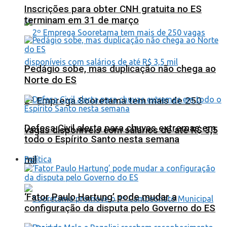
Inscrições para obter CNH gratuita no ES
terminam em 31 de março
Pedágio sobe, mas duplicação não chega ao
Norte do ES
2º Emprega Sooretama tem mais de 250
Defesa Civil alerta para chuvas extremas em
vagas disponíveis com salários de até R$ 3,5
todo o Espírito Santo nesta semana
mil
Política
‘Fator Paulo Hartung’ pode mudar a
configuração da disputa pelo Governo do ES