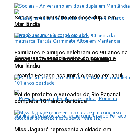
Sociais – Aniversário em dose dupla em
Marilândia
Familiares e amigos celebram os 90 anos da
Casagrande anuncia saída do governo e
matriarca Tarcila Carminate Altoé em
Marilândia
Ricardo Ferraço assumirá o cargo em abril
Pai de prefeito e vereador de Rio Bananal
completa 101 anos de idade
Miss Jaguaré representa a cidade em