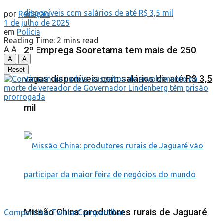
por
Redação
1 de julho de 2025
em
Polícia
Reading Time: 2 mins read
A
A
2º Emprega Sooretama tem mais de 250
A
A
Reset
vagas disponíveis com salários de até R$ 3,5
mil
Missão China: produtores rurais de Jaguaré
Compartilhar
Twittar
Compartilhar