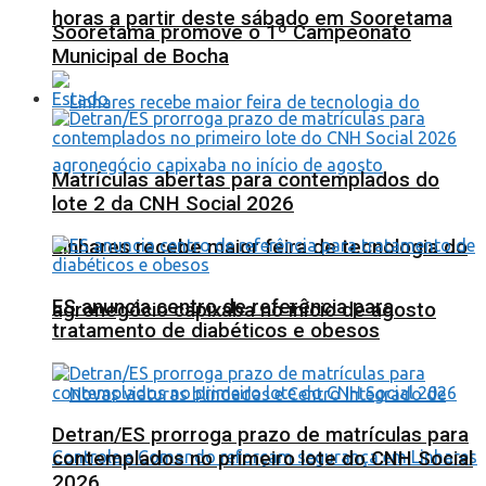
horas a partir deste sábado em Sooretama
Sooretama promove o 1º Campeonato
Municipal de Bocha
Estado
Matrículas abertas para contemplados do
lote 2 da CNH Social 2026
Linhares recebe maior feira de tecnologia do
ES anuncia centro de referência para
agronegócio capixaba no início de agosto
tratamento de diabéticos e obesos
Detran/ES prorroga prazo de matrículas para
contemplados no primeiro lote do CNH Social
2026