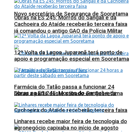
Novo secretário de Segurança de Sooretama
Obras na ES 245: Morros do Sangali e da
Cachoeira do Ataíde receberão terceira faixa
já comandou o antigo GAO da Polícia Militar
12ª Volta da Lagoa Juparanã terá ponto de
apoio e programação especial em Sooretama
Farmácia do Tatão passa a funcionar 24
Obras na ES 245: Morros do Sangali e da
horas a partir deste sábado em Sooretama
Cachoeira do Ataíde receberão terceira faixa
Linhares recebe maior feira de tecnologia do
agronegócio capixaba no início de agosto