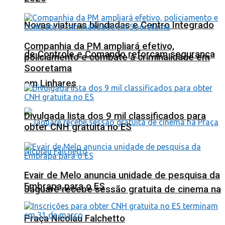
Novas viaturas blindadas e Centro Integrado
Companhia da PM ampliará efetivo,
de Controle e Comando reforçam segurança
policiamento e combate à criminalidade em
Sooretama
em Linhares
Divulgada lista dos 9 mil classificados para
obter CNH gratuita no ES
Evair de Melo anuncia unidade de pesquisa da
Embrapa para o ES
Jaguaré recebe sessão gratuita de cinema na
Praça Nicolau Falchetto