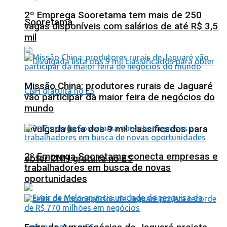
2º Emprega Sooretama tem mais de 250
Sooretama
vagas disponíveis com salários de até R$ 3,5
mil
Missão China: produtores rurais de Jaguaré
vão participar da maior feira de negócios do
mundo
Divulgada lista dos 9 mil classificados para
2º Emprega Sooretama conecta empresas e
obter CNH gratuita no ES
trabalhadores em busca de novas
oportunidades