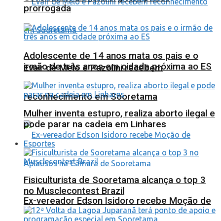
prorrogada
Adolescente de 14 anos mata os pais e o
irmão de três anos em cidade próxima ao ES
Evair de Melo e Pazolini recebem
reconhecimento em Sooretama
Mulher inventa estupro, realiza aborto ilegal e
pode parar na cadeia em Linhares
Esportes
Fisiculturista de Sooretama alcança o top 3
no Musclecontest Brazil
Ex-vereador Edson Isidoro recebe Moção de