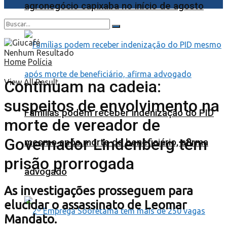
agronegócio capixaba no início de agosto
Nenhum Resultado
Home
Polícia
Continuam na cadeia:
View All Result
suspeitos de envolvimento na
Famílias podem receber indenização do PID
morte de vereador de
Governador Lindenberg têm
mesmo após morte de beneficiário, afirma
prisão prorrogada
advogado
As investigações prosseguem para
elucidar o assassinato de Leomar
Mandato.