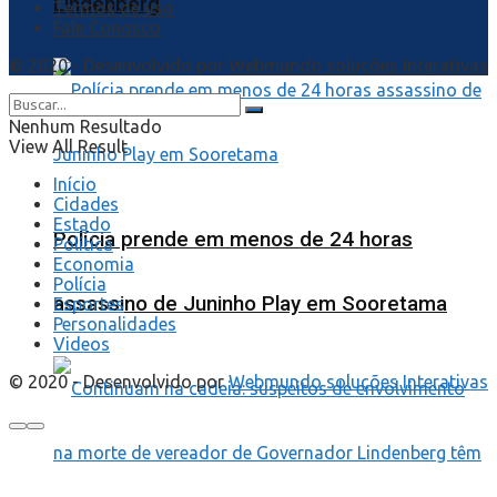
Lindenberg
Termos de uso
Fale Conosco
© 2020 - Desenvolvido por
Webmundo soluções Interativas
Nenhum Resultado
View All Result
Início
Cidades
Estado
Polícia prende em menos de 24 horas
Política
Economia
Polícia
assassino de Juninho Play em Sooretama
Esportes
Personalidades
Videos
© 2020 - Desenvolvido por
Webmundo soluções Interativas