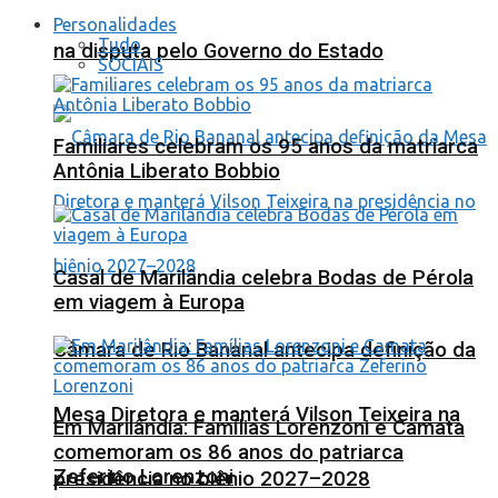
Personalidades
Tudo
na disputa pelo Governo do Estado
SOCIAIS
Familiares celebram os 95 anos da matriarca
Antônia Liberato Bobbio
Casal de Marilândia celebra Bodas de Pérola
em viagem à Europa
Câmara de Rio Bananal antecipa definição da
Mesa Diretora e manterá Vilson Teixeira na
Em Marilândia: Famílias Lorenzoni e Camata
comemoram os 86 anos do patriarca
Zeferino Lorenzoni
presidência no biênio 2027–2028