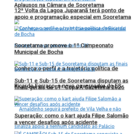
Aplausos na Câmara de Sooretama
12ª Volta da Lagoa Juparanã terá ponto de
apoio e programação especial em Sooretama
Sooretama promove o 1º Campeonato
Municipal de Bocha
Conheça o perfil e a trajetória política de
Sub-11 e Sub-15 de Sooretama disputam as
Ricardo Ferraço, o novo governador do ES
finais gerais da 51ª Copa A Gazetinha 2026
Superação: como o kart ajuda Filipe Salomão
a vencer desafios após acidente