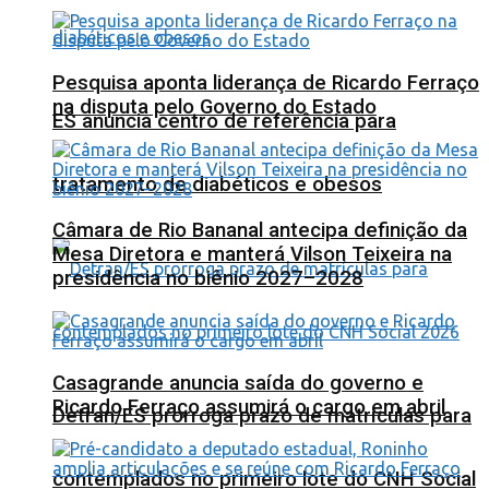
Pesquisa aponta liderança de Ricardo Ferraço
na disputa pelo Governo do Estado
ES anuncia centro de referência para
tratamento de diabéticos e obesos
Câmara de Rio Bananal antecipa definição da
Mesa Diretora e manterá Vilson Teixeira na
presidência no biênio 2027–2028
Casagrande anuncia saída do governo e
Ricardo Ferraço assumirá o cargo em abril
Detran/ES prorroga prazo de matrículas para
contemplados no primeiro lote do CNH Social