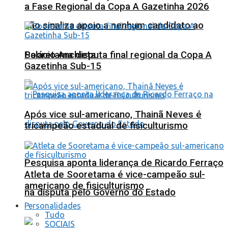
a Fase Regional da Copa A Gazetinha 2026
não sinaliza apoio a nenhum candidato ao
Sooretama disputa final regional da Copa A
Palácio Anchieta
Gazetinha Sub-15
Após vice sul-americano, Thainã Neves é
tricampeão estadual de fisiculturismo
Pesquisa aponta liderança de Ricardo Ferraço
Atleta de Sooretama é vice-campeão sul-
americano de fisiculturismo
na disputa pelo Governo do Estado
Personalidades
Tudo
SOCIAIS