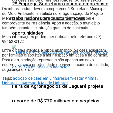
Os cães são de diferentes idades, portes e sexos
2º Emprega Sooretama conecta empresas e
Os interessados devem comparecer à Secretaria Municipal
de Meio Ambiente, instalada no antigo espaço do Projeto
trabalhadores em busca de novas
Meninos da Terra, munidos de documento pessoal e
comprovante de residência. Após a adoção, o município
também garante a castração gratuita dos animais.
oportunidades
Mais informações podem ser obtidas pelo telefone (27)
98162-0172.
Entre olhares atentos e rabos abanando, os cães aguardam
por famílias dispostas a abrir espaço em casa e no coração.
Para eles, a adoção representa não apenas um novo
endereço, mas a oportunidade de viver cercados de cuidado,
segurança e afeto.
Tags:
adoção de cães em Linhares
Bem-estar Animal
Linhares
linhares
notícias de Linhares
Feira de Agronegócios de Jaguaré projeta
recorde de R$ 770 milhões em negócios