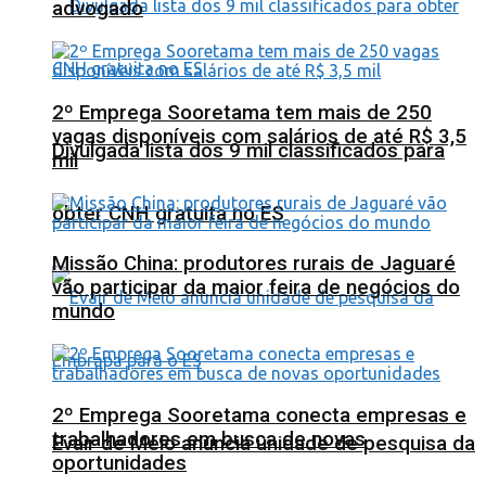
advogado
2º Emprega Sooretama tem mais de 250
vagas disponíveis com salários de até R$ 3,5
Divulgada lista dos 9 mil classificados para
mil
obter CNH gratuita no ES
Missão China: produtores rurais de Jaguaré
vão participar da maior feira de negócios do
mundo
2º Emprega Sooretama conecta empresas e
trabalhadores em busca de novas
Evair de Melo anuncia unidade de pesquisa da
oportunidades