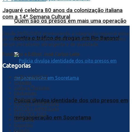
Jaguaré celebra 80 anos da colonização italiana
com a 14ª Semana Cultural
Quem são os presos em mais uma operação
Desde 29/02/2003 promovendo a integração regional entre
contra o tráfico de drogas em Rio Bananal
as cidades do norte/noroeste do Espírito Santo, por meio
de um jornalismo abrangente e de qualidade.
Fundador e Editor: José Carlos Leite
Categorias
AGROJURIDICO
Cidades
Cultura/Turismo
Destaques
Economia
Polícia divulga identidade dos oito presos em
EDIÇÕES IMPRESSAS
EDIÇÕES IMPRESSAS
ELEIÇÕES 2022
megaoperação em Sooretama
ESPECIAL
Esportes
Estado