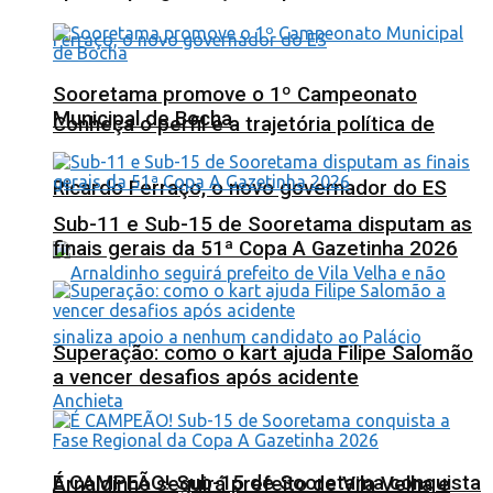
Sooretama promove o 1º Campeonato
Municipal de Bocha
Conheça o perfil e a trajetória política de
Ricardo Ferraço, o novo governador do ES
Sub-11 e Sub-15 de Sooretama disputam as
finais gerais da 51ª Copa A Gazetinha 2026
Superação: como o kart ajuda Filipe Salomão
a vencer desafios após acidente
É CAMPEÃO! Sub-15 de Sooretama conquista
Arnaldinho seguirá prefeito de Vila Velha e