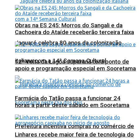
Obras na ES 245: Morros do Sangali e da
Cachoeira do Ataíde receberão terceira faixa
Jaguaré celebra 80 anos da colonização
italiana com a 14ª Semana Cultural
12ª Volta da Lagoa Juparanã terá ponto de
apoio e programação especial em Sooretama
Farmácia do Tatão passa a funcionar 24
horas a partir deste sábado em Sooretama
Prefeitura incentiva compras no comércio de
Linhares recebe maior feira de tecnologia do