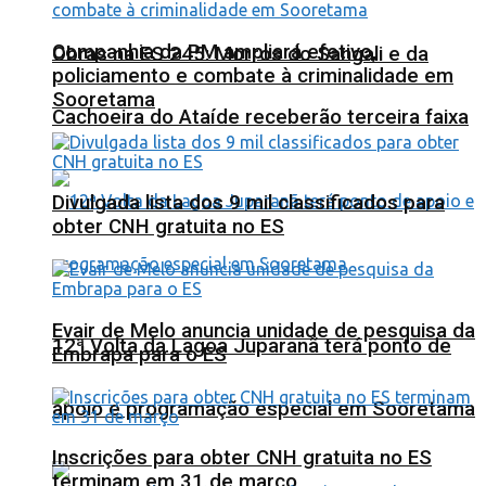
Companhia da PM ampliará efetivo,
Obras na ES 245: Morros do Sangali e da
policiamento e combate à criminalidade em
Sooretama
Cachoeira do Ataíde receberão terceira faixa
Divulgada lista dos 9 mil classificados para
obter CNH gratuita no ES
Evair de Melo anuncia unidade de pesquisa da
12ª Volta da Lagoa Juparanã terá ponto de
Embrapa para o ES
apoio e programação especial em Sooretama
Inscrições para obter CNH gratuita no ES
terminam em 31 de março