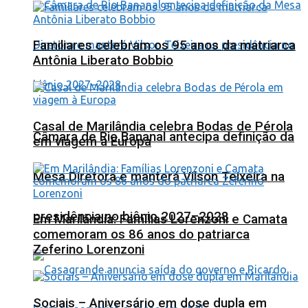
Familiares celebram os 95 anos da matriarca
Antônia Liberato Bobbio
Casal de Marilândia celebra Bodas de Pérola
Câmara de Rio Bananal antecipa definição da
em viagem à Europa
Mesa Diretora e manterá Vilson Teixeira na
presidência no biênio 2027–2028
Em Marilândia: Famílias Lorenzoni e Camata
comemoram os 86 anos do patriarca
Zeferino Lorenzoni
Sociais – Aniversário em dose dupla em