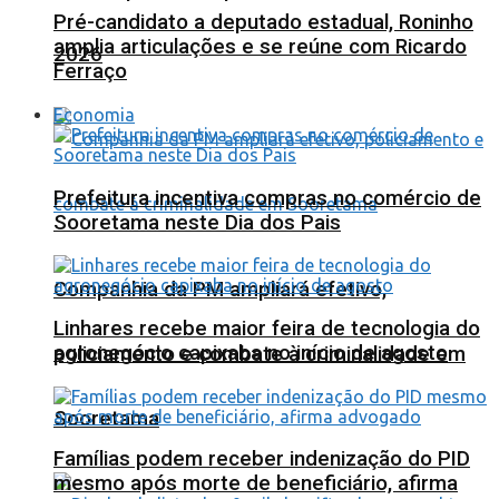
Pré-candidato a deputado estadual, Roninho
amplia articulações e se reúne com Ricardo
2026
Ferraço
Economia
Prefeitura incentiva compras no comércio de
Sooretama neste Dia dos Pais
Companhia da PM ampliará efetivo,
Linhares recebe maior feira de tecnologia do
agronegócio capixaba no início de agosto
policiamento e combate à criminalidade em
Sooretama
Famílias podem receber indenização do PID
mesmo após morte de beneficiário, afirma