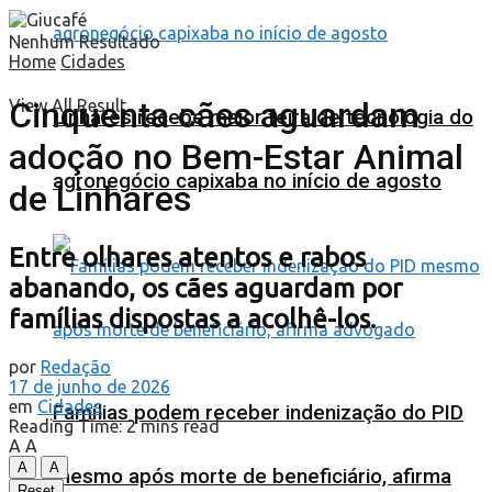
Nenhum Resultado
Home
Cidades
Cinquenta cães aguardam
View All Result
Linhares recebe maior feira de tecnologia do
adoção no Bem-Estar Animal
agronegócio capixaba no início de agosto
de Linhares
Entre olhares atentos e rabos
abanando, os cães aguardam por
famílias dispostas a acolhê-los.
por
Redação
17 de junho de 2026
em
Cidades
Famílias podem receber indenização do PID
Reading Time: 2 mins read
A
A
A
A
mesmo após morte de beneficiário, afirma
Reset