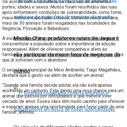
De acordo com a Secretaria, os cães são de diferentes
portes, idades e sexos. Muitos foram recolhidos das ruas
após enfrentarem condições de vulnerabilidade, como fome,
maus-tratos e exposição a riscos. Somente nesta semana,
mais de 30 animais foram resgatados nas localidades de
Regência, Povoação e Bebedouro.
Missão China: produtores rurais de Jaguaré
A iniciativa busca proporcionar um novo lar aos animais e
conscientizar a população sobre a importância da adoção
responsável. Além de oferecer companhia e afeto às
vão participar da maior feira de negócios do
famílias, a adoção representa uma segunda chance para cães
que já sofreram com o abandono.
O secretário municipal de Meio Ambiente, Tiago Magalhães,
mundo
destaca que o gesto vai além de acolher um animal.
“Quando uma família decide adotar, ela não está apenas
acolhendo um cachorro. Está dando uma nova chance para um
animal que passou por dificuldades e que merece viver
cercado de amor. Esses cães têm muito carinho para oferecer
e esperam apenas uma oportunidade para fazer parte de uma
família”, afirmou.