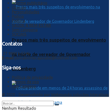
Informe publicitário
Opinião
Personalidades
Polícia
Política
SAÚDE & BEM-ESTAR
Sem categoria
SOCIAIS
Presos mais três suspeitos de envolvimento
Contatos
27 99913-5246
na morte de vereador de Governador
E-mail:
jornalnortecapixaba@hotmail.com
Siga-nos
Lindenberg
Política de privacidade
Termos de uso
Fale Conosco
© 2020 - Desenvolvido por
Webmundo soluções Interativas
Nenhum Resultado