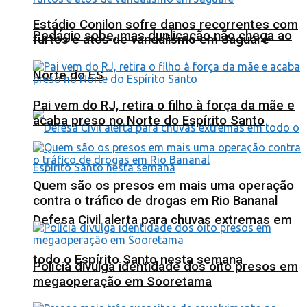
Estádio Conilon sofre danos recorrentes com
Pedágio sobe, mas duplicação não chega ao
furtos e atos de vandalismo em Jaguaré
Norte do ES
Pai vem do RJ, retira o filho à força da mãe e
acaba preso no Norte do Espírito Santo
Quem são os presos em mais uma operação
contra o tráfico de drogas em Rio Bananal
Defesa Civil alerta para chuvas extremas em
todo o Espírito Santo nesta semana
Polícia divulga identidade dos oito presos em
megaoperação em Sooretama