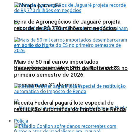
Embrapa para o ES
Feira de Agronegócios de Jaguaré projeta
recorde de R$ 770 milhões em negócios
Mais de 50 mil carros importados
Inscrições para obter CNH gratuita no ES
desembarcaram em porto do Norte do ES no
primeiro semestre de 2026
terminam em 31 de março
Receita Federal pagará lote especial de
restituição automática do Imposto de Renda
Polícia