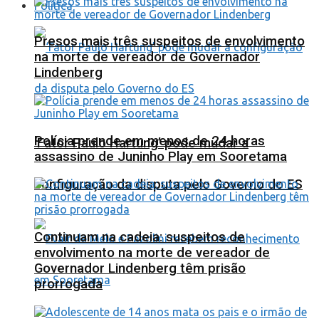
Política
Presos mais três suspeitos de envolvimento
na morte de vereador de Governador
Lindenberg
Polícia prende em menos de 24 horas
‘Fator Paulo Hartung’ pode mudar a
assassino de Juninho Play em Sooretama
configuração da disputa pelo Governo do ES
Continuam na cadeia: suspeitos de
envolvimento na morte de vereador de
Governador Lindenberg têm prisão
prorrogada