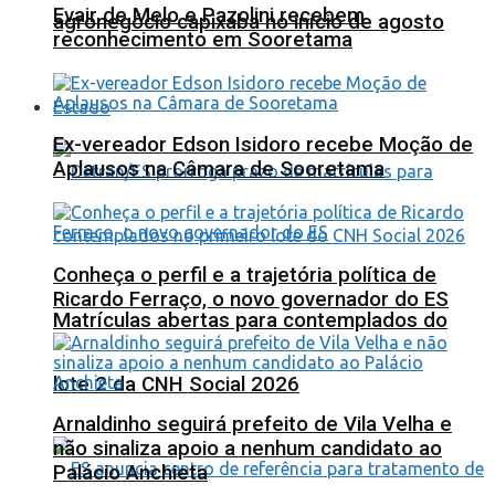
Evair de Melo e Pazolini recebem
agronegócio capixaba no início de agosto
reconhecimento em Sooretama
Estado
Ex-vereador Edson Isidoro recebe Moção de
Aplausos na Câmara de Sooretama
Conheça o perfil e a trajetória política de
Ricardo Ferraço, o novo governador do ES
Matrículas abertas para contemplados do
lote 2 da CNH Social 2026
Arnaldinho seguirá prefeito de Vila Velha e
não sinaliza apoio a nenhum candidato ao
Palácio Anchieta