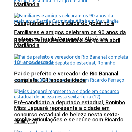
Marilândia
Casagrande anuncia saída do governo e
Familiares e amigos celebram os 90 anos da
matriarca Tarcila Carminate Altoé em
Ricardo Ferraço assumirá o cargo em abril
Marilândia
Pai de prefeito e vereador de Rio Bananal
completa 101 anos de idade
Pré-candidato a deputado estadual, Roninho
Miss Jaguaré representa a cidade em
concurso estadual de beleza nesta sexta-
amplia articulações e se reúne com Ricardo
feira (12)