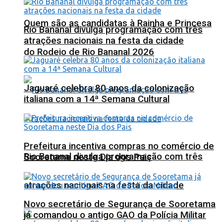
Quem são as candidatas à Rainha e Princesa
Rio Bananal divulga programação com três
atrações nacionais na festa da cidade
do Rodeio de Rio Bananal 2026
Jaguaré celebra 80 anos da colonização
italiana com a 14ª Semana Cultural
Prefeitura incentiva compras no comércio de
Rio Bananal divulga programação com três
Sooretama neste Dia dos Pais
atrações nacionais na festa da cidade
Novo secretário de Segurança de Sooretama
já comandou o antigo GAO da Polícia Militar