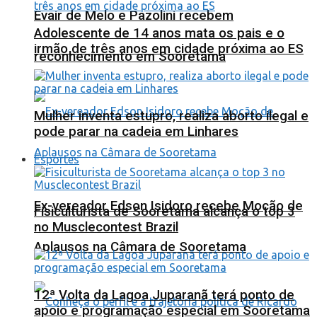
Evair de Melo e Pazolini recebem
Adolescente de 14 anos mata os pais e o
irmão de três anos em cidade próxima ao ES
reconhecimento em Sooretama
Mulher inventa estupro, realiza aborto ilegal e
pode parar na cadeia em Linhares
Esportes
Ex-vereador Edson Isidoro recebe Moção de
Fisiculturista de Sooretama alcança o top 3
no Musclecontest Brazil
Aplausos na Câmara de Sooretama
12ª Volta da Lagoa Juparanã terá ponto de
apoio e programação especial em Sooretama