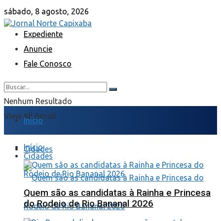
sábado, 8 agosto, 2026
Expediente
Anuncie
Fale Conosco
Nenhum Resultado
View All Result
Início
Início
Cidades
Cidades
Quem são as candidatas à Rainha e Princesa
do Rodeio de Rio Bananal 2026