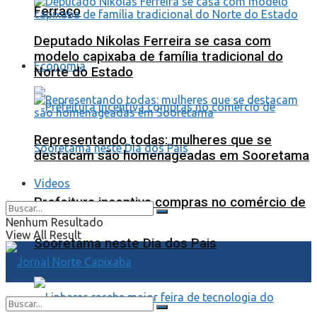
Ferraço
Deputado Nikolas Ferreira se casa com
modelo capixaba de família tradicional do
Economia
Norte do Estado
Representando todas: mulheres que se
destacam são homenageadas em Sooretama
Videos
Prefeitura incentiva compras no comércio de
Nenhum Resultado
View All Result
Sooretama neste Dia dos Pais