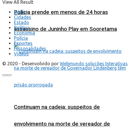
View All Result
Polícia prende em menos de 24 horas
Início
Cidades
Estado
Política
assassino de Juninho Play em Sooretama
Economia
Polícia
Esportes
Personalidades
Videos
© 2020 - Desenvolvido por
Webmundo soluções Interativas
Continuam na cadeia: suspeitos de
envolvimento na morte de vereador de