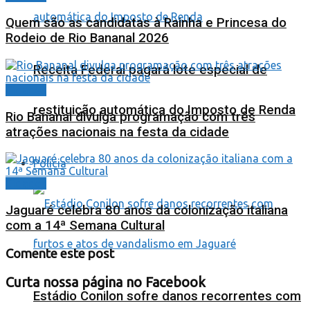
Quem são as candidatas à Rainha e Princesa do
Rodeio de Rio Bananal 2026
Receita Federal pagará lote especial de
Cidades
restituição automática do Imposto de Renda
Rio Bananal divulga programação com três
atrações nacionais na festa da cidade
Polícia
Cidades
Jaguaré celebra 80 anos da colonização italiana
com a 14ª Semana Cultural
Comente este post
Curta nossa página no Facebook
Estádio Conilon sofre danos recorrentes com