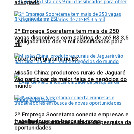
advogado
2º Emprega Sooretama tem mais de 250
vagas disponíveis com salários de até R$ 3,5
Divulgada lista dos 9 mil classificados para
mil
obter CNH gratuita no ES
Missão China: produtores rurais de Jaguaré
vão participar da maior feira de negócios do
mundo
2º Emprega Sooretama conecta empresas e
trabalhadores em busca de novas
Evair de Melo anuncia unidade de pesquisa da
oportunidades