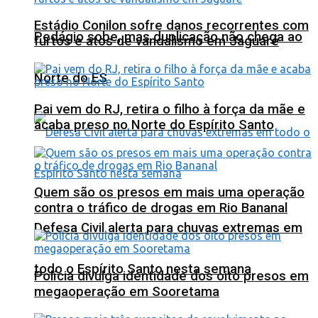
Estádio Conilon sofre danos recorrentes com
Pedágio sobe, mas duplicação não chega ao
furtos e atos de vandalismo em Jaguaré
Norte do ES
Pai vem do RJ, retira o filho à força da mãe e
acaba preso no Norte do Espírito Santo
Quem são os presos em mais uma operação
contra o tráfico de drogas em Rio Bananal
Defesa Civil alerta para chuvas extremas em
todo o Espírito Santo nesta semana
Polícia divulga identidade dos oito presos em
megaoperação em Sooretama