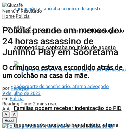
Nenhum Resultado
Home
Polícia
Polícia prende em menos de
View All Result
Linhares recebe maior feira de tecnologia do
24 horas assassino de
agronegócio capixaba no início de agosto
Juninho Play em Sooretama
O criminoso estava escondido atrás de
um colchão na casa da mãe.
por
Redação
9 de julho de 2025
em
Polícia
Reading Time: 2 mins read
Famílias podem receber indenização do PID
A
A
A
A
Reset
mesmo após morte de beneficiário, afirma