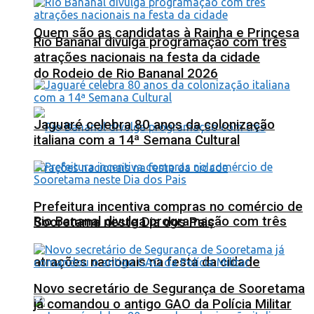
Quem são as candidatas à Rainha e Princesa
Rio Bananal divulga programação com três
atrações nacionais na festa da cidade
do Rodeio de Rio Bananal 2026
Jaguaré celebra 80 anos da colonização
italiana com a 14ª Semana Cultural
Prefeitura incentiva compras no comércio de
Rio Bananal divulga programação com três
Sooretama neste Dia dos Pais
atrações nacionais na festa da cidade
Novo secretário de Segurança de Sooretama
já comandou o antigo GAO da Polícia Militar