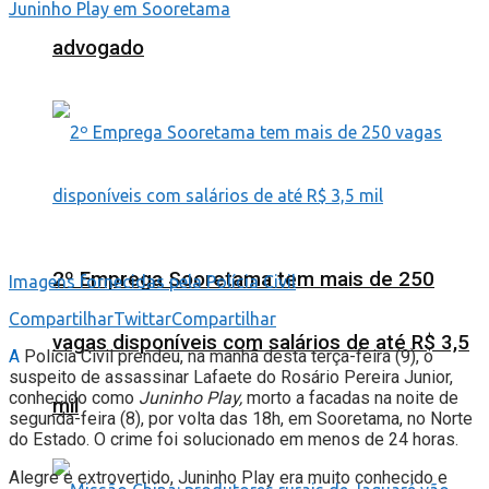
advogado
2º Emprega Sooretama tem mais de 250
Imagens fornecidas pela Polícia Civil
Compartilhar
Twittar
Compartilhar
vagas disponíveis com salários de até R$ 3,5
A
Polícia Civil prendeu, na manhã desta terça-feira (9), o
suspeito de assassinar Lafaete do Rosário Pereira Junior,
conhecido como
Juninho Play,
morto a facadas na noite de
mil
segunda-feira (8), por volta das 18h, em Sooretama, no Norte
do Estado. O crime foi solucionado em menos de 24 horas.
Alegre e extrovertido, Juninho Play era muito conhecido e