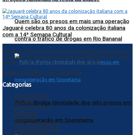
Quem são os presos em mais uma operação
Jaguaré celebra 80 anos da colonização italiana
com a 14ª Semana Cultural
contra o tráfico de drogas em Rio Bananal
Desde 29/02/2003 promovendo a integração regional entre
as cidades do norte/noroeste do Espírito Santo, por meio
de um jornalismo abrangente e de qualidade.
Fundador e Editor: José Carlos Leite
Categorias
AGROJURIDICO
Cidades
Polícia divulga identidade dos oito presos em
Cultura/Turismo
Destaques
Economia
megaoperação em Sooretama
EDIÇÕES IMPRESSAS
EDIÇÕES IMPRESSAS
ELEIÇÕES 2022