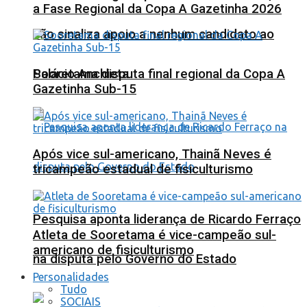
a Fase Regional da Copa A Gazetinha 2026
não sinaliza apoio a nenhum candidato ao
Sooretama disputa final regional da Copa A
Palácio Anchieta
Gazetinha Sub-15
Após vice sul-americano, Thainã Neves é
tricampeão estadual de fisiculturismo
Pesquisa aponta liderança de Ricardo Ferraço
Atleta de Sooretama é vice-campeão sul-
americano de fisiculturismo
na disputa pelo Governo do Estado
Personalidades
Tudo
SOCIAIS