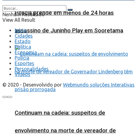
Polícia prende em menos de 24 horas
Nenhum Resultado
View All Result
assassino de Juninho Play em Sooretama
Início
Cidades
Estado
Política
Economia
Polícia
Esportes
Personalidades
Videos
© 2020 - Desenvolvido por
Webmundo soluções Interativas
Continuam na cadeia: suspeitos de
envolvimento na morte de vereador de