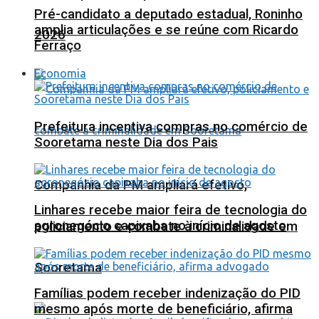
Pré-candidato a deputado estadual, Roninho
amplia articulações e se reúne com Ricardo
2026
Ferraço
Economia
Prefeitura incentiva compras no comércio de
Sooretama neste Dia dos Pais
Companhia da PM ampliará efetivo,
Linhares recebe maior feira de tecnologia do
agronegócio capixaba no início de agosto
policiamento e combate à criminalidade em
Sooretama
Famílias podem receber indenização do PID
mesmo após morte de beneficiário, afirma