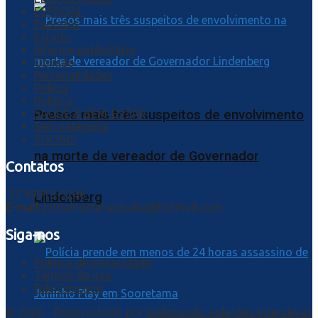
ESPECIAL
Esportes
Estado
Informe publicitário
Opinião
Personalidades
Polícia
Política
SAÚDE & BEM-ESTAR
Presos mais três suspeitos de envolvimento
Sem categoria
SOCIAIS
na morte de vereador de Governador
Contatos
27 99913-5246
Lindenberg
E-mail:
jornalnortecapixaba@hotmail.com
Siga-nos
Política de privacidade
Termos de uso
Fale Conosco
© 2020 - Desenvolvido por
Webmundo soluções Interativas