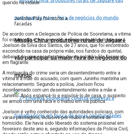
querido na cidade.
Juninho Play foi morto a
facadas
De acordo com a Delegacia de Polícia de Sooretama, a vítima
foi espancada e, em seguida, esfaqueada até a morte por
Missão China: produtores rurais de Jaguaré
Joelson da Silva dos Santos, de 27 anos, que foi encontrado
escondido na casa da própria mãe, nos fundos do quintal,
debaixo de uma escada, atrás de um colchão. Ele foi preso
vão participar da maior feira de negócios do
em flagrante.
A motivação do crime seria um desentendimento entre a
mundo
vítima e a mãe do acusado, com quem Juninho mantinha um
relacionamento. Segundo a polícia, Joelson ficou
inconformado com um desentendimento entre a mãe e
Juninho. Após espancá-lo e expulsá-lo de casa, o suspeito
se armou com uma faca e o matou em via pública.
Joelson é velho conhecido das autoridades policiais, com
várias passagens, inclusive por roubo e tentativa de
homicídio. Ele havia sido liberado do sistema prisional em
fevereiro deste ano e, segundo informações da Polícia Civil,