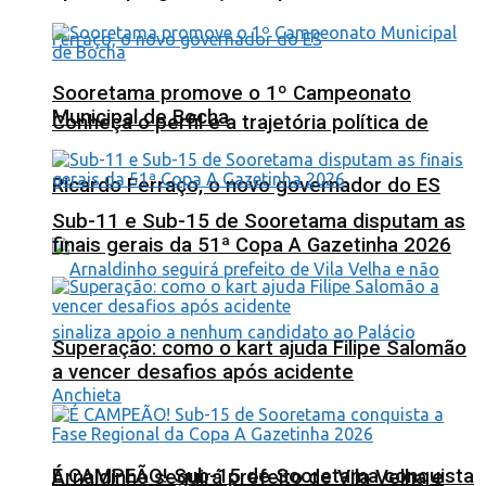
Sooretama promove o 1º Campeonato
Municipal de Bocha
Conheça o perfil e a trajetória política de
Ricardo Ferraço, o novo governador do ES
Sub-11 e Sub-15 de Sooretama disputam as
finais gerais da 51ª Copa A Gazetinha 2026
Superação: como o kart ajuda Filipe Salomão
a vencer desafios após acidente
É CAMPEÃO! Sub-15 de Sooretama conquista
Arnaldinho seguirá prefeito de Vila Velha e