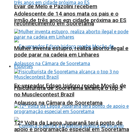
Evair de Melo e Pazolini recebem
Adolescente de 14 anos mata os pais e o
irmão de três anos em cidade próxima ao ES
reconhecimento em Sooretama
Mulher inventa estupro, realiza aborto ilegal e
pode parar na cadeia em Linhares
Esportes
Ex-vereador Edson Isidoro recebe Moção de
Fisiculturista de Sooretama alcança o top 3
no Musclecontest Brazil
Aplausos na Câmara de Sooretama
12ª Volta da Lagoa Juparanã terá ponto de
apoio e programação especial em Sooretama