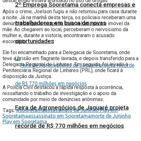
desde então estava afundado no uso de drogas.
2º Emprega Sooretama conecta empresas e
Após o crime, Joelson fugiu e não retornou para casa durante
a noite. Já na manhã desta terça, os policiais receberam uma
trabalhadores em busca de novas
denúncia de que o suspeito teria voltado para o imóvel da
mãe. Ao chegarem ao local, perceberam o nervosismo da
mulher e, durante a vistoria, encontraram o acusado
oportunidades
escondido.
Ele foi encaminhado para a Delegacia de Sooretama, onde
teve a prisão em flagrante lavrada, e depois transferido para a
Delegacia Regional de Linhares. Em seguida, foi levado à
Penitenciária Regional de Linhares (PRL), onde ficará à
disposição da Justiça.
A Polícia Civil destacou a rápida resposta à ocorrência,
ressaltando o trabalho de investigação e o apoio da
comunidade por meio de denúncias anônimas.
Feira de Agronegócios de Jaguaré projeta
Tags:
#sooretama
assassinato de Juninho Play em
Sooretama
assassinato em Sooretama
morte de Juninho
Play em Sooretama
recorde de R$ 770 milhões em negócios