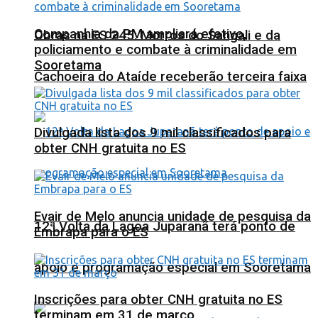
Companhia da PM ampliará efetivo,
Obras na ES 245: Morros do Sangali e da
policiamento e combate à criminalidade em
Sooretama
Cachoeira do Ataíde receberão terceira faixa
Divulgada lista dos 9 mil classificados para
obter CNH gratuita no ES
Evair de Melo anuncia unidade de pesquisa da
12ª Volta da Lagoa Juparanã terá ponto de
Embrapa para o ES
apoio e programação especial em Sooretama
Inscrições para obter CNH gratuita no ES
terminam em 31 de março