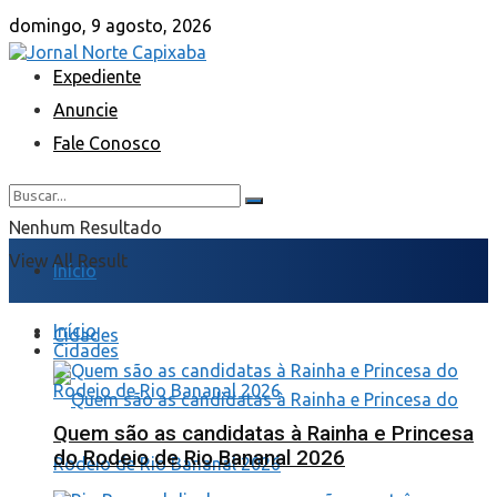
domingo, 9 agosto, 2026
Expediente
Anuncie
Fale Conosco
Nenhum Resultado
View All Result
Início
Início
Cidades
Cidades
Quem são as candidatas à Rainha e Princesa
do Rodeio de Rio Bananal 2026