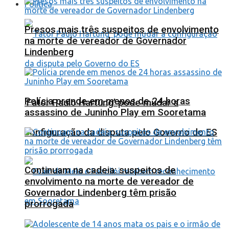
Política
Presos mais três suspeitos de envolvimento
na morte de vereador de Governador
Lindenberg
Polícia prende em menos de 24 horas
‘Fator Paulo Hartung’ pode mudar a
assassino de Juninho Play em Sooretama
configuração da disputa pelo Governo do ES
Continuam na cadeia: suspeitos de
envolvimento na morte de vereador de
Governador Lindenberg têm prisão
prorrogada