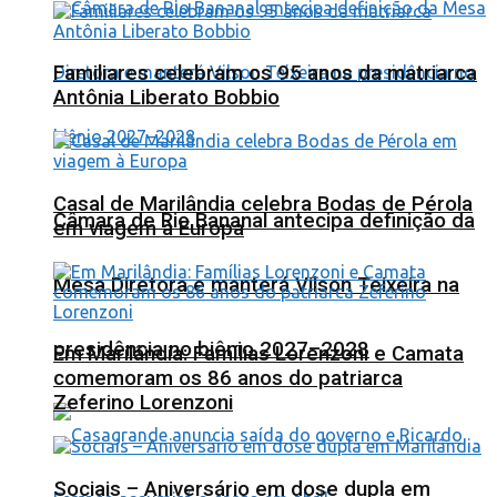
Familiares celebram os 95 anos da matriarca
Antônia Liberato Bobbio
Casal de Marilândia celebra Bodas de Pérola
Câmara de Rio Bananal antecipa definição da
em viagem à Europa
Mesa Diretora e manterá Vilson Teixeira na
presidência no biênio 2027–2028
Em Marilândia: Famílias Lorenzoni e Camata
comemoram os 86 anos do patriarca
Zeferino Lorenzoni
Sociais – Aniversário em dose dupla em