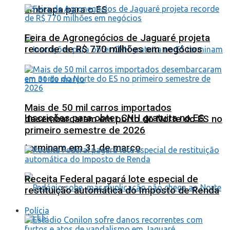
Embrapa para o ES
Feira de Agronegócios de Jaguaré projeta
recorde de R$ 770 milhões em negócios
Mais de 50 mil carros importados
Inscrições para obter CNH gratuita no ES
desembarcaram em porto do Norte do ES no
primeiro semestre de 2026
terminam em 31 de março
Receita Federal pagará lote especial de
restituição automática do Imposto de Renda
Polícia