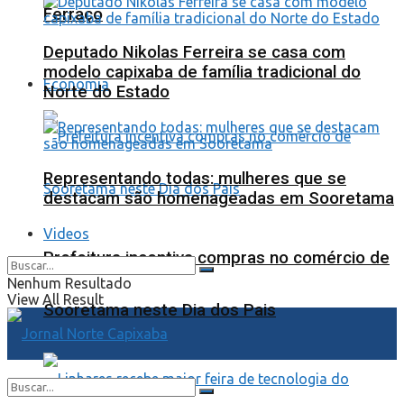
Ferraço
Deputado Nikolas Ferreira se casa com
modelo capixaba de família tradicional do
Economia
Norte do Estado
Representando todas: mulheres que se
destacam são homenageadas em Sooretama
Videos
Prefeitura incentiva compras no comércio de
Nenhum Resultado
View All Result
Sooretama neste Dia dos Pais