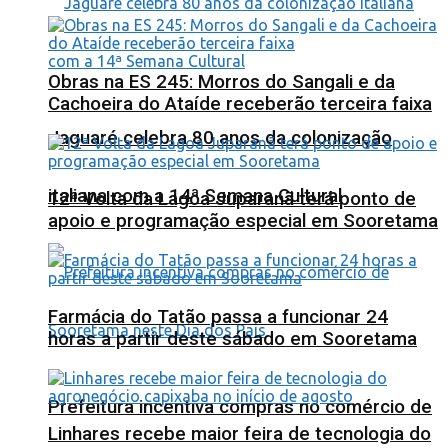
Obras na ES 245: Morros do Sangali e da
Cachoeira do Ataíde receberão terceira faixa
Jaguaré celebra 80 anos da colonização
italiana com a 14ª Semana Cultural
12ª Volta da Lagoa Juparanã terá ponto de
apoio e programação especial em Sooretama
Farmácia do Tatão passa a funcionar 24
horas a partir deste sábado em Sooretama
Prefeitura incentiva compras no comércio de
Linhares recebe maior feira de tecnologia do