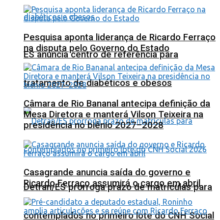
Pesquisa aponta liderança de Ricardo Ferraço
na disputa pelo Governo do Estado
ES anuncia centro de referência para
tratamento de diabéticos e obesos
Câmara de Rio Bananal antecipa definição da
Mesa Diretora e manterá Vilson Teixeira na
presidência no biênio 2027–2028
Casagrande anuncia saída do governo e
Ricardo Ferraço assumirá o cargo em abril
Detran/ES prorroga prazo de matrículas para
contemplados no primeiro lote do CNH Social