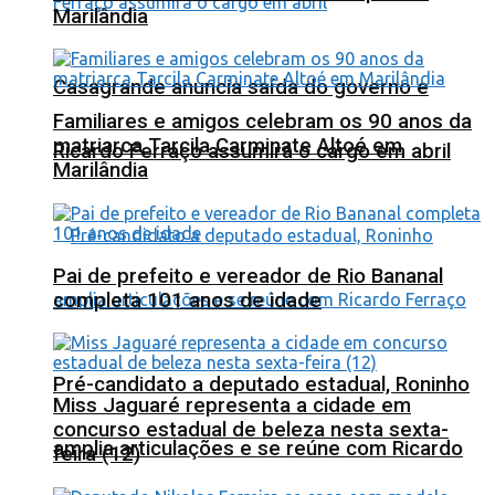
Marilândia
Casagrande anuncia saída do governo e
Familiares e amigos celebram os 90 anos da
matriarca Tarcila Carminate Altoé em
Ricardo Ferraço assumirá o cargo em abril
Marilândia
Pai de prefeito e vereador de Rio Bananal
completa 101 anos de idade
Pré-candidato a deputado estadual, Roninho
Miss Jaguaré representa a cidade em
concurso estadual de beleza nesta sexta-
amplia articulações e se reúne com Ricardo
feira (12)