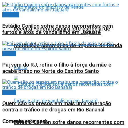
Cidades
Estádio Conilon sofre danos recorrentes com
Receita Federal pagará lote especial de
furtos e atos de vandalismo em Jaguaré
restituição automática do Imposto de Renda
Polícia
Pai vem do RJ, retira o filho à força da mãe e
Polícia
acaba preso no Norte do Espírito Santo
Polícia
Quem são os presos em mais uma operação
contra o tráfico de drogas em Rio Bananal
Comente este post
Estádio Conilon sofre danos recorrentes com