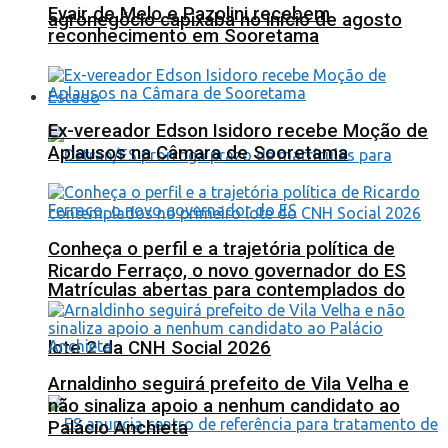
Evair de Melo e Pazolini recebem
agronegócio capixaba no início de agosto
reconhecimento em Sooretama
Estado
Ex-vereador Edson Isidoro recebe Moção de
Aplausos na Câmara de Sooretama
Conheça o perfil e a trajetória política de
Ricardo Ferraço, o novo governador do ES
Matrículas abertas para contemplados do
lote 2 da CNH Social 2026
Arnaldinho seguirá prefeito de Vila Velha e
não sinaliza apoio a nenhum candidato ao
Palácio Anchieta