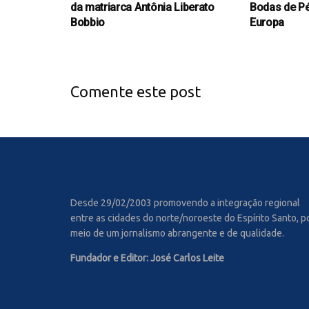
da matriarca Antônia Liberato
Bodas de Pé
Bobbio
Europa
Comente este post
Desde 29/02/2003 promovendo a integração regional
entre as cidades do norte/noroeste do Espírito Santo, p
meio de um jornalismo abrangente e de qualidade.
Fundador e Editor: José Carlos Leite