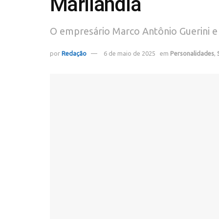
Marilândia
O empresário Marco Antônio Guerini e 
por
Redação
6 de maio de 2025
em
Personalidades
,