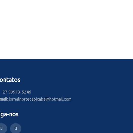
ontatos
27 99913-5246
mail:
jornalnortecapixaba@hotmail.com
iga-nos