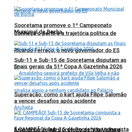
Sooretama promove o 1º Campeonato
Municipal de Bocha
Conheça o perfil e a trajetória política de
Ricardo Ferraço, o novo governador do ES
Sub-11 e Sub-15 de Sooretama disputam as
finais gerais da 51ª Copa A Gazetinha 2026
Superação: como o kart ajuda Filipe Salomão
a vencer desafios após acidente
É CAMPEÃO! Sub-15 de Sooretama conquista
Arnaldinho seguirá prefeito de Vila Velha e