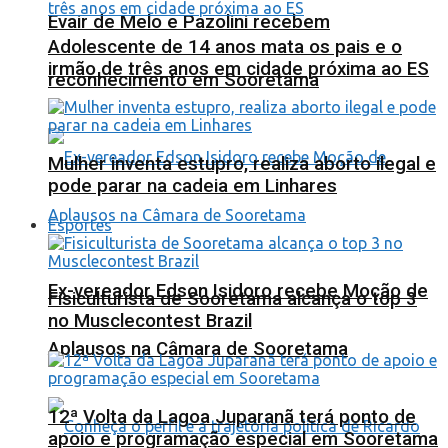
Evair de Melo e Pazolini recebem
Adolescente de 14 anos mata os pais e o
irmão de três anos em cidade próxima ao ES
reconhecimento em Sooretama
Mulher inventa estupro, realiza aborto ilegal e
pode parar na cadeia em Linhares
Esportes
Ex-vereador Edson Isidoro recebe Moção de
Fisiculturista de Sooretama alcança o top 3
no Musclecontest Brazil
Aplausos na Câmara de Sooretama
12ª Volta da Lagoa Juparanã terá ponto de
apoio e programação especial em Sooretama