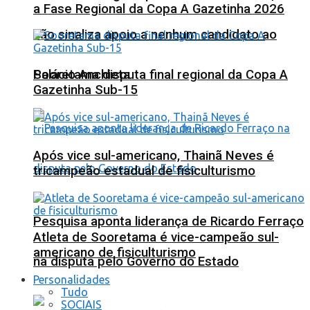
a Fase Regional da Copa A Gazetinha 2026
não sinaliza apoio a nenhum candidato ao
Sooretama disputa final regional da Copa A
Palácio Anchieta
Gazetinha Sub-15
Após vice sul-americano, Thainã Neves é
tricampeão estadual de fisiculturismo
Pesquisa aponta liderança de Ricardo Ferraço
Atleta de Sooretama é vice-campeão sul-
americano de fisiculturismo
na disputa pelo Governo do Estado
Personalidades
Tudo
SOCIAIS