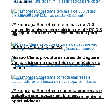
advogado
2º Emprega Sooretama tem mais de 250
vagas disponíveis com salários de até R$ 3,5
Divulgada lista dos 9 mil classificados para
mil
obter CNH gratuita no ES
Missão China: produtores rurais de Jaguaré
vão participar da maior feira de negócios do
mundo
2º Emprega Sooretama conecta empresas e
trabalhadores em busca de novas
Evair de Melo anuncia unidade de pesquisa da
oportunidades