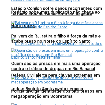
Estádio Conilon sofre danos recorrentes com
Pedágio sobe, mas duplicação não chega ao
furtos e atos de vandalismo em Jaguaré
Norte do ES
Pai vem do RJ, retira o filho à força da mãe e
acaba preso no Norte do Espírito Santo
Quem são os presos em mais uma operação
contra o tráfico de drogas em Rio Bananal
Defesa Civil alerta para chuvas extremas em
todo o Espírito Santo nesta semana
Polícia divulga identidade dos oito presos em
megaoperação em Sooretama