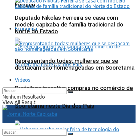
Ferraço
Deputado Nikolas Ferreira se casa com
modelo capixaba de família tradicional do
Economia
Norte do Estado
Representando todas: mulheres que se
destacam são homenageadas em Sooretama
Videos
Prefeitura incentiva compras no comércio de
Nenhum Resultado
View All Result
Sooretama neste Dia dos Pais