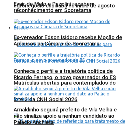
Evair de Melo e Pazolini recebem
agronegócio capixaba no início de agosto
reconhecimento em Sooretama
Estado
Ex-vereador Edson Isidoro recebe Moção de
Aplausos na Câmara de Sooretama
Conheça o perfil e a trajetória política de
Ricardo Ferraço, o novo governador do ES
Matrículas abertas para contemplados do
lote 2 da CNH Social 2026
Arnaldinho seguirá prefeito de Vila Velha e
não sinaliza apoio a nenhum candidato ao
Palácio Anchieta