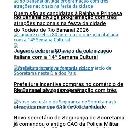
Quem são as candidatas à Rainha e Princesa
Rio Bananal divulga programação com três
atrações nacionais na festa da cidade
do Rodeio de Rio Bananal 2026
Jaguaré celebra 80 anos da colonização
italiana com a 14ª Semana Cultural
Prefeitura incentiva compras no comércio de
Rio Bananal divulga programação com três
Sooretama neste Dia dos Pais
atrações nacionais na festa da cidade
Novo secretário de Segurança de Sooretama
já comandou o antigo GAO da Polícia Militar