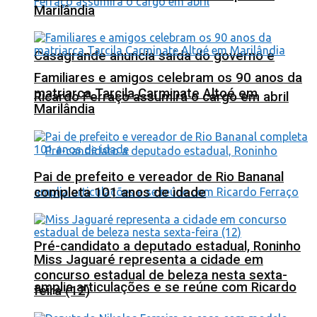
Marilândia
Casagrande anuncia saída do governo e
Familiares e amigos celebram os 90 anos da
matriarca Tarcila Carminate Altoé em
Ricardo Ferraço assumirá o cargo em abril
Marilândia
Pai de prefeito e vereador de Rio Bananal
completa 101 anos de idade
Pré-candidato a deputado estadual, Roninho
Miss Jaguaré representa a cidade em
concurso estadual de beleza nesta sexta-
amplia articulações e se reúne com Ricardo
feira (12)