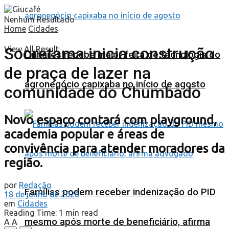
Nenhum Resultado
Home
Cidades
Sooretama inicia construção
View All Result
Linhares recebe maior feira de tecnologia do
de praça de lazer na
agronegócio capixaba no início de agosto
comunidade do Chumbado
Novo espaço contará com playground,
academia popular e áreas de
convivência para atender moradores da
região.
por
Redação
Famílias podem receber indenização do PID
18 de junho de 2026
em
Cidades
Reading Time: 1 min read
mesmo após morte de beneficiário, afirma
A
A