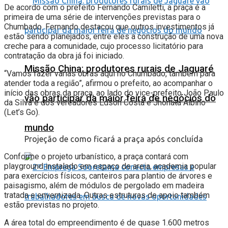
De acordo com o prefeito Fernando Camiletti, a praça é a
primeira de uma série de intervenções previstas para o
Chumbado. Fernando destacou que outros investimentos já
estão sendo planejados, entre eles a construção de uma nova
creche para a comunidade, cujo processo licitatório para
contratação da obra já foi iniciado.
Missão China: produtores rurais de Jaguaré
“Vamos fazer várias obras aqui no Chumbado, também para
atender toda a região”, afirmou o prefeito, ao acompanhar o
início das obras da praça, ao lado do vice-prefeito João Paulo
vão participar da maior feira de negócios do
da Silva e dos vereadores Edson Costa e Jhonata Albino
(Let’s Go).
mundo
Projeção de como ficará a praça após concluída
Conforme o projeto urbanístico, a praça contará com
playground instalado em espaço de areia, academia popular
para exercícios físicos, canteiros para plantio de árvores e
paisagismo, além de módulos de pergolado em madeira
tratada e envernizada. Outras estruturas de apoio também
estão previstas no projeto.
A área total do empreendimento é de quase 1.600 metros