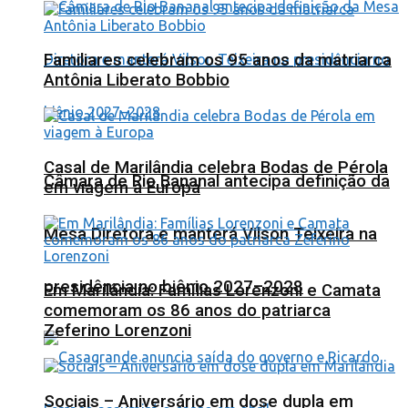
Familiares celebram os 95 anos da matriarca
Antônia Liberato Bobbio
Casal de Marilândia celebra Bodas de Pérola
Câmara de Rio Bananal antecipa definição da
em viagem à Europa
Mesa Diretora e manterá Vilson Teixeira na
presidência no biênio 2027–2028
Em Marilândia: Famílias Lorenzoni e Camata
comemoram os 86 anos do patriarca
Zeferino Lorenzoni
Sociais – Aniversário em dose dupla em