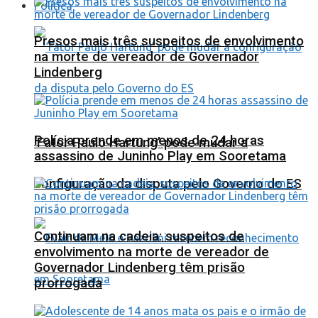
Política
Presos mais três suspeitos de envolvimento
na morte de vereador de Governador
Lindenberg
Polícia prende em menos de 24 horas
‘Fator Paulo Hartung’ pode mudar a
assassino de Juninho Play em Sooretama
configuração da disputa pelo Governo do ES
Continuam na cadeia: suspeitos de
envolvimento na morte de vereador de
Governador Lindenberg têm prisão
prorrogada