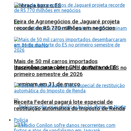
Embrapa para o ES
Feira de Agronegócios de Jaguaré projeta
recorde de R$ 770 milhões em negócios
Mais de 50 mil carros importados
Inscrições para obter CNH gratuita no ES
desembarcaram em porto do Norte do ES no
primeiro semestre de 2026
terminam em 31 de março
Receita Federal pagará lote especial de
restituição automática do Imposto de Renda
Polícia