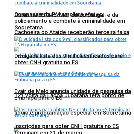
Companhia da PM ampliará efetivo,
Obras na ES 245: Morros do Sangali e da
policiamento e combate à criminalidade em
Sooretama
Cachoeira do Ataíde receberão terceira faixa
Divulgada lista dos 9 mil classificados para
obter CNH gratuita no ES
Evair de Melo anuncia unidade de pesquisa da
12ª Volta da Lagoa Juparanã terá ponto de
Embrapa para o ES
apoio e programação especial em Sooretama
Inscrições para obter CNH gratuita no ES
terminam em 31 de março