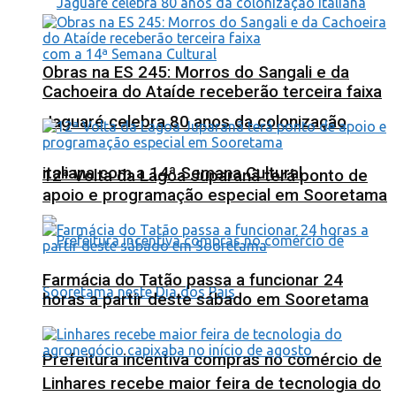
Obras na ES 245: Morros do Sangali e da
Cachoeira do Ataíde receberão terceira faixa
Jaguaré celebra 80 anos da colonização
italiana com a 14ª Semana Cultural
12ª Volta da Lagoa Juparanã terá ponto de
apoio e programação especial em Sooretama
Farmácia do Tatão passa a funcionar 24
horas a partir deste sábado em Sooretama
Prefeitura incentiva compras no comércio de
Linhares recebe maior feira de tecnologia do