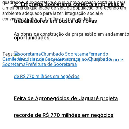
quadrados. A expectativa é que o novo espaço contribua para
2º Emprega Sooretama conecta empresas e
a melhoria da qualidade de vida da população, oferecendo um
ambiente adequado para lazer, integração social e
convivência entre as famílias da comunidade.
trabalhadores em busca de novas
As obras de construção da praça estão em andament
oportunidades
Tags:
#sooretama
Chumbado Sooretama
Fernando
Camiletti
notícias de Sooretama
praça no Chumbado
Sooretama
Prefeitura de Sooretama
Feira de Agronegócios de Jaguaré projeta
recorde de R$ 770 milhões em negócios