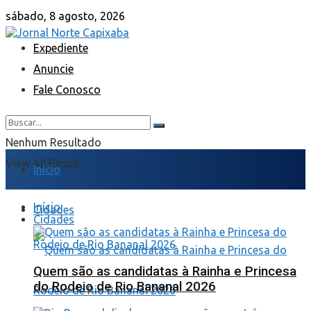
sábado, 8 agosto, 2026
Expediente
Anuncie
Fale Conosco
Nenhum Resultado
View All Result
Início
Início
Cidades
Cidades
Quem são as candidatas à Rainha e Princesa
do Rodeio de Rio Bananal 2026