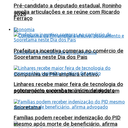
Pré-candidato a deputado estadual, Roninho
amplia articulações e se reúne com Ricardo
2026
Ferraço
Economia
Prefeitura incentiva compras no comércio de
Sooretama neste Dia dos Pais
Companhia da PM ampliará efetivo,
Linhares recebe maior feira de tecnologia do
agronegócio capixaba no início de agosto
policiamento e combate à criminalidade em
Sooretama
Famílias podem receber indenização do PID
mesmo após morte de beneficiário, afirma