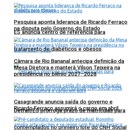
Pesquisa aponta liderança de Ricardo Ferraço
na disputa pelo Governo do Estado
ES anuncia centro de referência para
tratamento de diabéticos e obesos
Câmara de Rio Bananal antecipa definição da
Mesa Diretora e manterá Vilson Teixeira na
presidência no biênio 2027–2028
Casagrande anuncia saída do governo e
Ricardo Ferraço assumirá o cargo em abril
Detran/ES prorroga prazo de matrículas para
contemplados no primeiro lote do CNH Social