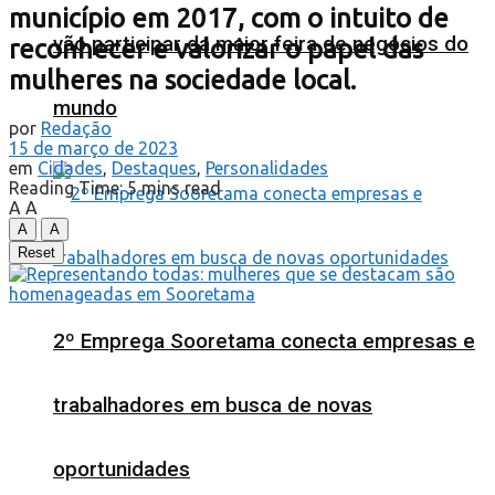
município em 2017, com o intuito de
vão participar da maior feira de negócios do
reconhecer e valorizar o papel das
mulheres na sociedade local.
mundo
por
Redação
15 de março de 2023
em
Cidades
,
Destaques
,
Personalidades
Reading Time: 5 mins read
A
A
A
A
Reset
2º Emprega Sooretama conecta empresas e
trabalhadores em busca de novas
oportunidades