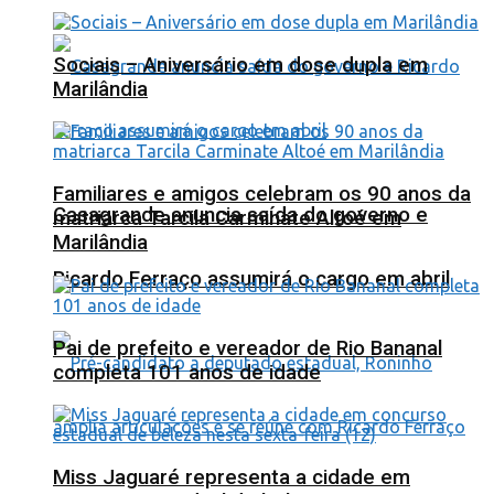
Sociais – Aniversário em dose dupla em
Marilândia
Familiares e amigos celebram os 90 anos da
Casagrande anuncia saída do governo e
matriarca Tarcila Carminate Altoé em
Marilândia
Ricardo Ferraço assumirá o cargo em abril
Pai de prefeito e vereador de Rio Bananal
completa 101 anos de idade
Miss Jaguaré representa a cidade em