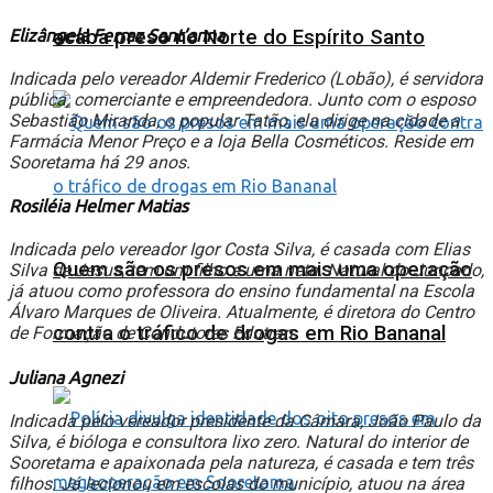
Elizângela Ferraz Sant’anna
acaba preso no Norte do Espírito Santo
Indicada pelo vereador Aldemir Frederico (Lobão), é servidora
pública, comerciante e empreendedora. Junto com o esposo
Sebastião Miranda, o popular Tatão, ela dirige na cidade a
Farmácia Menor Preço e a loja Bella Cosméticos. Reside em
Sooretama há 29 anos.
Rosiléia Helmer Matias
Indicada pelo vereador Igor Costa Silva, é casada com Elias
Quem são os presos em mais uma operação
Silva de Jesus, tem um filho e uma neta. Natural do Juncado,
já atuou como professora do ensino fundamental na Escola
Álvaro Marques de Oliveira. Atualmente, é diretora do Centro
contra o tráfico de drogas em Rio Bananal
de Formação de Condutores Edutran.
Juliana Agnezi
Indicada pelo vereador presidente da Câmara, João Paulo da
Silva, é bióloga e consultora lixo zero. Natural do interior de
Sooretama e apaixonada pela natureza, é casada e tem três
filhos. Já lecionou em escolas do município, atuou na área