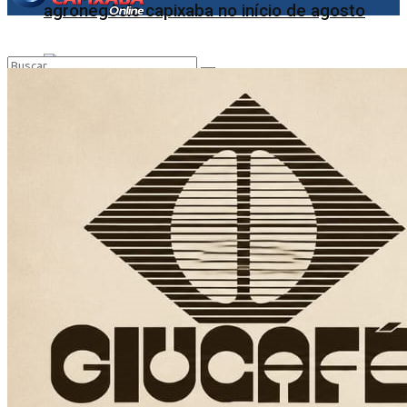
agronegócio capixaba no início de agosto
Nenhum Resultado
View All Result
Famílias podem receber indenização do PID
mesmo após morte de beneficiário, afirma
advogado