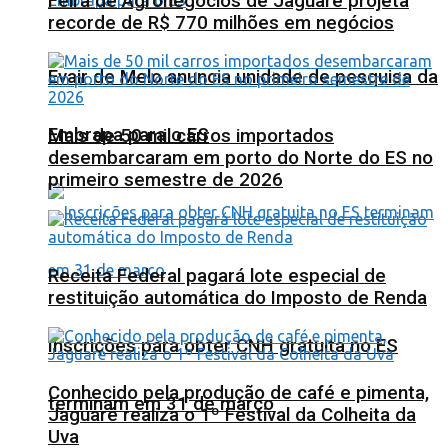
Feira de Agronegócios de Jaguaré projeta
recorde de R$ 770 milhões em negócios
Evair de Melo anuncia unidade de pesquisa da
Embrapa para o ES
Mais de 50 mil carros importados
desembarcaram em porto do Norte do ES no
primeiro semestre de 2026
Receita Federal pagará lote especial de
restituição automática do Imposto de Renda
Inscrições para obter CNH gratuita no ES
Conhecido pela produção de café e pimenta,
terminam em 31 de março
Jaguaré realiza o 1º Festival da Colheita da
Uva