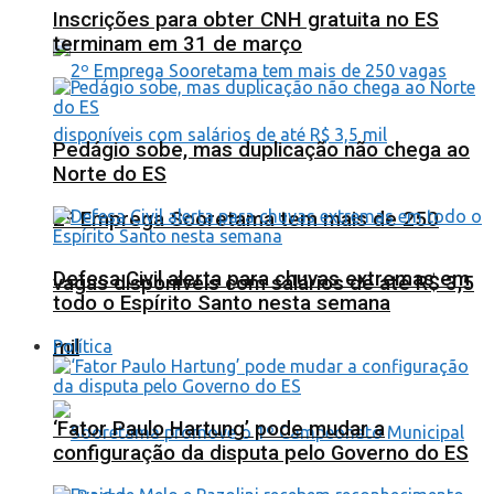
Inscrições para obter CNH gratuita no ES
terminam em 31 de março
Pedágio sobe, mas duplicação não chega ao
Norte do ES
2º Emprega Sooretama tem mais de 250
Defesa Civil alerta para chuvas extremas em
vagas disponíveis com salários de até R$ 3,5
todo o Espírito Santo nesta semana
mil
Política
‘Fator Paulo Hartung’ pode mudar a
configuração da disputa pelo Governo do ES