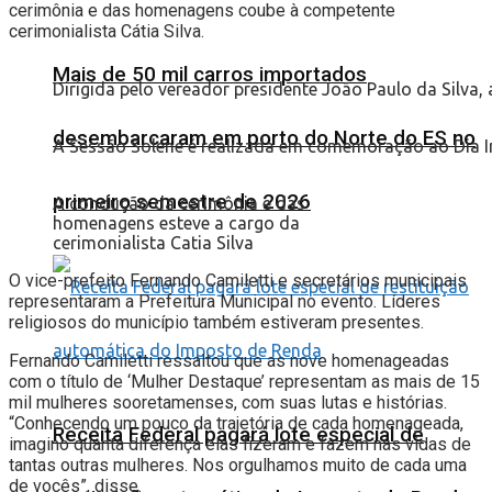
cerimônia e das homenagens coube à competente
cerimonialista Cátia Silva.
Mais de 50 mil carros importados
Dirigida pelo vereador presidente João Paulo da Silva
desembarcaram em porto do Norte do ES no
A Sessão Solene é realizada em comemoração ao Dia I
primeiro semestre de 2026
A condução da cerimônia e das
homenagens esteve a cargo da
cerimonialista Catia Silva
O vice-prefeito Fernando Camiletti e secretários municipais
representaram a Prefeitura Municipal no evento. Líderes
religiosos do município também estiveram presentes.
Fernando Camiletti ressaltou que as nove homenageadas
com o título de ‘Mulher Destaque’ representam as mais de 15
mil mulheres sooretamenses, com suas lutas e histórias.
“Conhecendo um pouco da trajetória de cada homenageada,
Receita Federal pagará lote especial de
imagino quanta diferença elas fizeram e fazem nas vidas de
tantas outras mulheres. Nos orgulhamos muito de cada uma
de vocês”, disse.