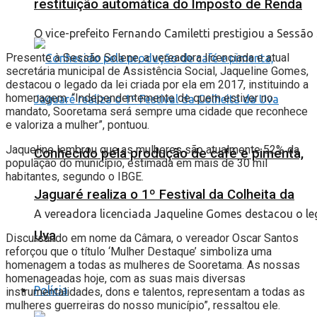
restituição automática do Imposto de Renda
O vice-prefeito Fernando Camiletti prestigiou a Sessão
Presente à Sessão Solene, a vereadora licenciada e atual
secretária municipal de Assistência Social, Jaqueline Gomes,
destacou o legado da lei criada por ela em 2017, instituindo a
homenagem. “Independentemente de quem estiver no
mandato, Sooretama será sempre uma cidade que reconhece
e valoriza a mulher”, pontuou.
Jaqueline lembrou que as mulheres são atualmente 52% da
Conhecido pela produção de café e pimenta,
população do município, estimada em mais de 30 mil
habitantes, segundo o IBGE.
Jaguaré realiza o 1º Festival da Colheita da
A vereadora licenciada Jaqueline Gomes destacou o leg
Uva
Discursando em nome da Câmara, o vereador Oscar Santos
reforçou que o título ‘Mulher Destaque’ simboliza uma
homenagem a todas as mulheres de Sooretama. As nossas
homenageadas hoje, com as suas mais diversas
Polícia
instrumentalidades, dons e talentos, representam a todas as
mulheres guerreiras do nosso município”, ressaltou ele.