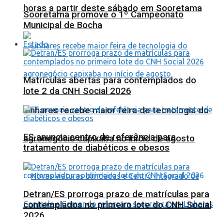
horas a partir deste sábado em Sooretama
Sooretama promove o 1º Campeonato
Municipal de Bocha
Estado
Matrículas abertas para contemplados do
lote 2 da CNH Social 2026
Linhares recebe maior feira de tecnologia do
ES anuncia centro de referência para
agronegócio capixaba no início de agosto
tratamento de diabéticos e obesos
Detran/ES prorroga prazo de matrículas para
contemplados no primeiro lote do CNH Social
2026