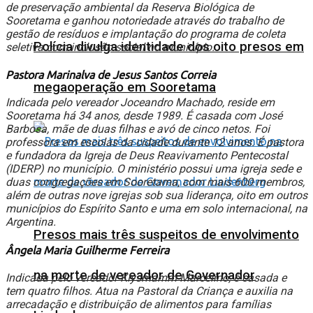
de preservação ambiental da Reserva Biológica de
Sooretama e ganhou notoriedade através do trabalho de
gestão de resíduos e implantação do programa de coleta
Polícia divulga identidade dos oito presos em
seletiva com inclusão social no município.
Pastora Marinalva de Jesus Santos Correia
megaoperação em Sooretama
Indicada pelo vereador Joceandro Machado, reside em
Sooretama há 34 anos, desde 1989. É casada com José
Barbosa, mãe de duas filhas e avó de cinco netos. Foi
professora em escolas da cidade durante 12 anos. É pastora
e fundadora da Igreja de Deus Reavivamento Pentecostal
(IDERP) no município. O ministério possui uma igreja sede e
duas congregações em Sooretama, com mais 600 membros,
além de outras nove igrejas sob sua liderança, oito em outros
municípios do Espírito Santo e uma em solo internacional, na
Argentina.
Presos mais três suspeitos de envolvimento
Ângela Maria Guilherme Ferreira
na morte de vereador de Governador
Indicada pelo vereador Klysmamm Marcelino, é casada e
tem quatro filhos. Atua na Pastoral da Criança e auxilia na
arrecadação e distribuição de alimentos para famílias