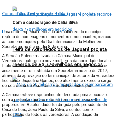
Compartilhar
Twittar
Compartilhar
Com a colaboração de Catia Silva
U
ma noite especial dedicada às mulheres do município,
repleta de homenagens e momentos emocionantes, marcou
as comemorações pelo Dia Internacional da Mulher em
Sooretama, no último dia 8 de março.
Feira de Agronegócios de Jaguaré projeta
A Sessão Solene realizada na Câmara Municipal de
Vereadores outorgou a nove mulheres da sociedade local o
recorde de R$ 770 milhões em negócios
título de ‘Mulher Destaque 2023’. A homenagem acontece
anualmente e foi instituída em Sooretama no ano de 2017,
através da aprovação de lei municipal de autoria da vereadora
licenciada Jaqueline Gomes, que atualmente exerce o cargo
de secretária de Assistência Social do município.
A Câmara esteve especialmente decorada para a ocasião,
com a perfeição que só o toque feminino é capaz de
proporcionar. A solenidade foi dirigida pelo presidente da
Casa de Leis, João Paulo da Silva, e contou com a
participação de todos os vereadores. A condução da