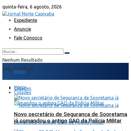
quinta-feira, 6 agosto, 2026
Expediente
Anuncie
Fale Conosco
Nenhum Resultado
View All Result
Início
Início
Cidades
Cidades
Novo secretário de Segurança de Sooretama
já comandou o antigo GAO da Polícia Militar