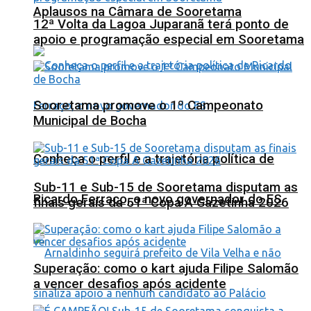
Aplausos na Câmara de Sooretama
12ª Volta da Lagoa Juparanã terá ponto de
apoio e programação especial em Sooretama
Sooretama promove o 1º Campeonato
Municipal de Bocha
Conheça o perfil e a trajetória política de
Sub-11 e Sub-15 de Sooretama disputam as
Ricardo Ferraço, o novo governador do ES
finais gerais da 51ª Copa A Gazetinha 2026
Superação: como o kart ajuda Filipe Salomão
a vencer desafios após acidente