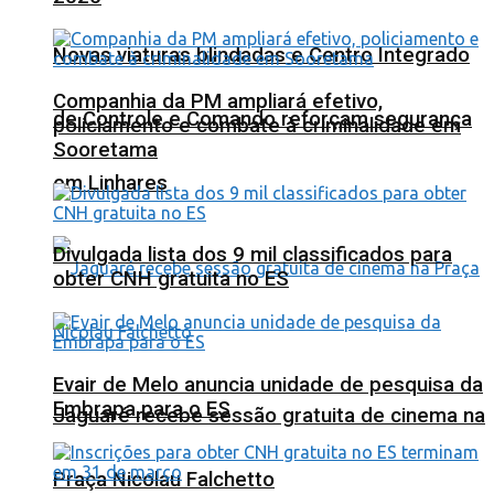
Novas viaturas blindadas e Centro Integrado
Companhia da PM ampliará efetivo,
de Controle e Comando reforçam segurança
policiamento e combate à criminalidade em
Sooretama
em Linhares
Divulgada lista dos 9 mil classificados para
obter CNH gratuita no ES
Evair de Melo anuncia unidade de pesquisa da
Embrapa para o ES
Jaguaré recebe sessão gratuita de cinema na
Praça Nicolau Falchetto