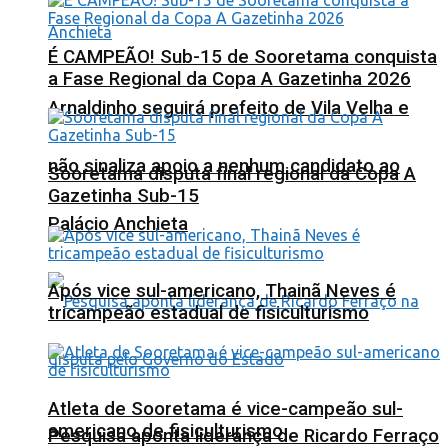
É CAMPEÃO! Sub-15 de Sooretama conquista
a Fase Regional da Copa A Gazetinha 2026
Arnaldinho seguirá prefeito de Vila Velha e
não sinaliza apoio a nenhum candidato ao
Sooretama disputa final regional da Copa A
Gazetinha Sub-15
Palácio Anchieta
Após vice sul-americano, Thainã Neves é
tricampeão estadual de fisiculturismo
Atleta de Sooretama é vice-campeão sul-
americano de fisiculturismo
Pesquisa aponta liderança de Ricardo Ferraço