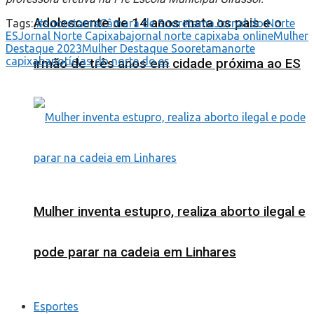
Adolescente de 14 anos mata os pais e o
Tags:
#sooretama
Câmara de Sooretama
Jornal do Norte
ES
Jornal Norte Capixaba
jornal norte capixaba online
Mulher
Destaque 2023
Mulher Destaque Sooretama
norte
capixaba
notícias do norte do es
irmão de três anos em cidade próxima ao ES
Mulher inventa estupro, realiza aborto ilegal e
pode parar na cadeia em Linhares
Esportes