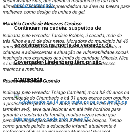
social Avante Sião, que atende a moradores de rua com
alimentos. Também é empreendedora na área da beleza para
mulheres, como design de unhas de gel.
Maridéia Corrêa de Menezes Cardoso
Continuam na cadeia: suspeitos de
Indicada pelo vereador Tarcísio Bobbio, é casada, mãe de
três filhos e avó de dois netos. Moradora do município há 40
envolvimento na morte de vereador de
anos, durante oito trabalhou no CEAMI, no acolhimento a
crianças e adolescentes e situação de vulnerabilidade social.
Inspirada nos exemplos das irmãs de caridade Mikaela, Nica
Governador Lindenberg têm prisão
e Luciana, segue lutando pela dignidade e vida desses
meninos e meninas.
prorrogada
Rosana dos Santos Gusmão
Indicada pelo vereador Thiago Camiletti, mora há 40 anos na
comunidade do Chumbado e há 31 anos exerce com orgulho
a profissão de professora. Viúva, mãe de uma filha (e agora
também avó), teve que lecionar em até três horários para
garantir o sustento da família, muitas vezes tendo que
percorrer longos percursos com a filha nos braços. Tendo
como grande paixão a educação infantil, atualmente é
professora efetiva na Pré Escola Municipal Girassol.