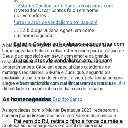
O vereador Oscar Santos falou em nome
dos vereadores…
… E a bióloga Juliana Agnezi em nome
das homenageadas
Estádio Conilon sofre danos recorrentes com
A bióloga Juliana Agnezi discursou em nome das nove
homenageadas. Falou do olhar diferenciado para a criação de
Deus, da disposição em servir com amor e da grande
furtos e atos de vandalismo em Jaguaré
responsabilidade de representar todas as mulheres
sooretamenses. Citou em especial duas catadoras de
materiais recicláveis, Silvana e Zuca, que, segundo ela,
mudaram a sua forma de enxergar a vida, pela forma sempre
alegre e bem humorada com que encaravam as lutas, as
dificuldades e a dura rotina do dia a dia de trabalho.
As homenageadas
As agraciadas com o ‘Mulher Destaque 2023’ receberam a
honraria por indicação dos nove vereadores do município.
Pai vem do RJ, retira o filho à força da mãe e
Conheça as homenageadas e o perfil de cada uma: