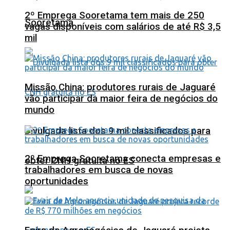
2º Emprega Sooretama tem mais de 250
Sooretama
vagas disponíveis com salários de até R$ 3,5
mil
Missão China: produtores rurais de Jaguaré
vão participar da maior feira de negócios do
mundo
Divulgada lista dos 9 mil classificados para
2º Emprega Sooretama conecta empresas e
obter CNH gratuita no ES
trabalhadores em busca de novas
oportunidades