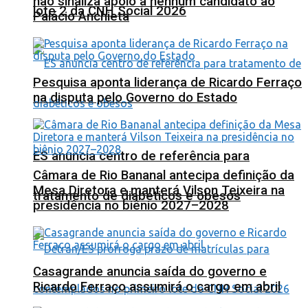
não sinaliza apoio a nenhum candidato ao
lote 2 da CNH Social 2026
Palácio Anchieta
Pesquisa aponta liderança de Ricardo Ferraço
na disputa pelo Governo do Estado
ES anuncia centro de referência para
Câmara de Rio Bananal antecipa definição da
Mesa Diretora e manterá Vilson Teixeira na
tratamento de diabéticos e obesos
presidência no biênio 2027–2028
Casagrande anuncia saída do governo e
Ricardo Ferraço assumirá o cargo em abril