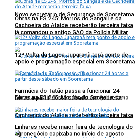
Novo secretário de Segurança de Sooretama
Obras na ES 245: Morros do Sangali e da
Cachoeira do Ataíde receberão terceira faixa
já comandou o antigo GAO da Polícia Militar
12ª Volta da Lagoa Juparanã terá ponto de
apoio e programação especial em Sooretama
Farmácia do Tatão passa a funcionar 24
Obras na ES 245: Morros do Sangali e da
horas a partir deste sábado em Sooretama
Cachoeira do Ataíde receberão terceira faixa
Linhares recebe maior feira de tecnologia do
agronegócio capixaba no início de agosto