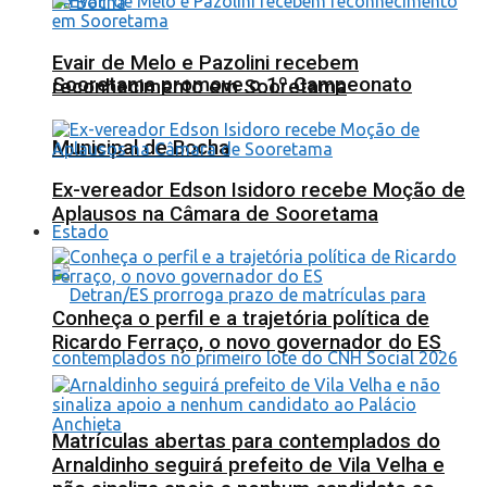
Evair de Melo e Pazolini recebem
Sooretama promove o 1º Campeonato
reconhecimento em Sooretama
Municipal de Bocha
Ex-vereador Edson Isidoro recebe Moção de
Aplausos na Câmara de Sooretama
Estado
Conheça o perfil e a trajetória política de
Ricardo Ferraço, o novo governador do ES
Matrículas abertas para contemplados do
Arnaldinho seguirá prefeito de Vila Velha e