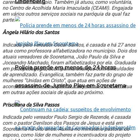
Lindenberg
carentes do município. Também já atuou, como voluntária,
no Centro de Acolhida Maria Imaculada (CEAMI). Engajada
em vários outros serviços sociais na paróquia da qual faz
parte.
Ângela Hilário dos Santos
Indicada pelo vereador Oscar Santos, é casada e há 27 anos
atua como professora alfabetizadora no município. Dois dos
atuais vereadores de Sooretama, João Paulo da Silva e
Joceandro Machado, foram alfabetizados por ela. Graduada
Polícia prende em menos de 24 horas
em psicopedagogia, acompanha crianças com dificuldades
de aprendizado. Evangélica, também faz parte do grupo de
mulheres “Unidas em Cristo”, que atua em ações de
assassino de Juninho Play em Sooretama
aconselhamento e elevação da auto estima. Também atua
em outras ações sociais de ajuda ao próximo.
Prisciliana da Silva Passos
Indicada pelo vereador Paulo Sergio de Rezende, é casada
com o pastor Denilson dos Passos de Jesus e está em
Sooretama há oito anos. Auxilia no ministério pastoral do
esposo, como líder de mulheres e incentivadora do projeto