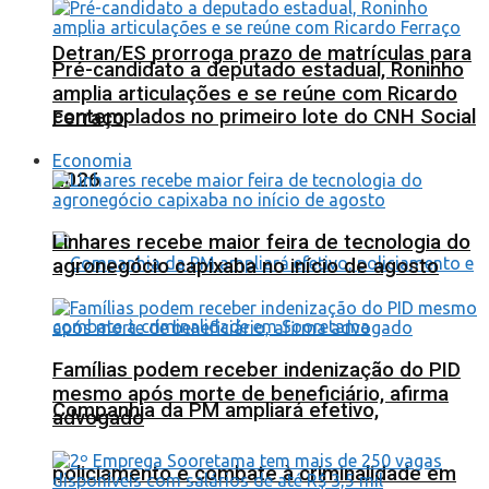
Detran/ES prorroga prazo de matrículas para
Pré-candidato a deputado estadual, Roninho
amplia articulações e se reúne com Ricardo
contemplados no primeiro lote do CNH Social
Ferraço
Economia
2026
Linhares recebe maior feira de tecnologia do
agronegócio capixaba no início de agosto
Famílias podem receber indenização do PID
mesmo após morte de beneficiário, afirma
Companhia da PM ampliará efetivo,
advogado
policiamento e combate à criminalidade em