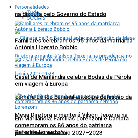
Personalidades
Tudo
na disputa pelo Governo do Estado
SOCIAIS
Familiares celebram os 95 anos da matriarca
Antônia Liberato Bobbio
Casal de Marilândia celebra Bodas de Pérola
em viagem à Europa
Câmara de Rio Bananal antecipa definição da
Mesa Diretora e manterá Vilson Teixeira na
Em Marilândia: Famílias Lorenzoni e Camata
comemoram os 86 anos do patriarca
Zeferino Lorenzoni
presidência no biênio 2027–2028