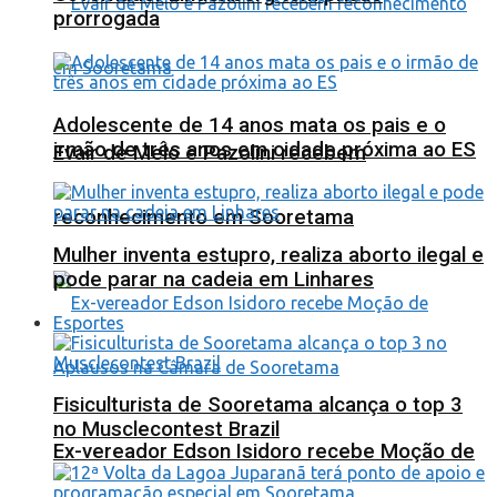
prorrogada
Adolescente de 14 anos mata os pais e o
irmão de três anos em cidade próxima ao ES
Evair de Melo e Pazolini recebem
reconhecimento em Sooretama
Mulher inventa estupro, realiza aborto ilegal e
pode parar na cadeia em Linhares
Esportes
Fisiculturista de Sooretama alcança o top 3
no Musclecontest Brazil
Ex-vereador Edson Isidoro recebe Moção de