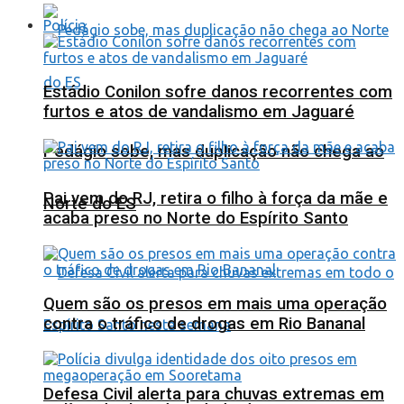
Polícia
Estádio Conilon sofre danos recorrentes com
furtos e atos de vandalismo em Jaguaré
Pedágio sobe, mas duplicação não chega ao
Pai vem do RJ, retira o filho à força da mãe e
Norte do ES
acaba preso no Norte do Espírito Santo
Quem são os presos em mais uma operação
contra o tráfico de drogas em Rio Bananal
Defesa Civil alerta para chuvas extremas em