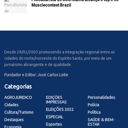
Musclecontest Brazil
Desde 29/02/2003 promovendo a integração regional entre as
cidades do norte/noroeste do Espírito Santo, por meio de um
jornalismo abrangente e de qualidade.
Fundador e Editor: José Carlos Leite
Categorias
AGROJURIDICO
EDIÇÕES
Personalidades
IMPRESSAS
Cidades
Polícia
ELEIÇÕES 2022
Cultura/Turismo
Política
ESPECIAL
Destaques
SAÚDE & BEM-
Esportes
ESTAR
Economia