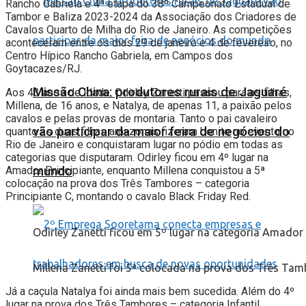
Rancho Gabriela e 4ª etapa do 38º Campeonato Estadual de
Tambor e Baliza 2023-2024 da Associação dos Criadores de
Cavalos Quarto de Milha do Rio de Janeiro. As competições
aconteceram entre os dias 29 de janeiro e 4 de fevereiro, no
Centro Hípico Rancho Gabriela, em Campos dos
Goytacazes/RJ.
Missão China: produtores rurais de Jaguaré
Aos 43 anos de idade, Odirley Zanetti passou para as filhas,
Millena, de 16 anos, e Natalya, de apenas 11, a paixão pelos
cavalos e pelas provas de montaria. Tanto o pai cavaleiro
vão participar da maior feira de negócios do
quanto as duas filhas amazonas fizeram bonito no evento no
Rio de Janeiro e conquistaram lugar no pódio em todas as
categorias que disputaram. Odirley ficou em 4º lugar na
mundo
Amador Principiante, enquanto Millena conquistou a 5ª
colocação na prova dos Três Tambores – categoria
Principiante C, montando o cavalo Black Friday Red.
Odirley Zanetti ficou em 5º lugar na categoria Amador 
Millena Zanetti foi 5ª colocada na prova dos Três Tamb
Já a caçula Natalya foi ainda mais bem sucedida. Além do 4º
lugar na prova dos Três Tambores – categoria Infantil,