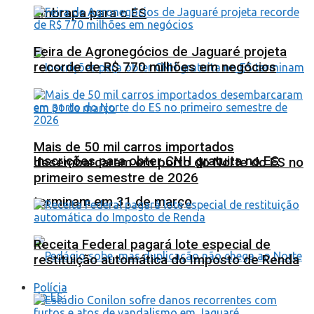
Embrapa para o ES
Feira de Agronegócios de Jaguaré projeta
recorde de R$ 770 milhões em negócios
Mais de 50 mil carros importados
Inscrições para obter CNH gratuita no ES
desembarcaram em porto do Norte do ES no
primeiro semestre de 2026
terminam em 31 de março
Receita Federal pagará lote especial de
restituição automática do Imposto de Renda
Polícia