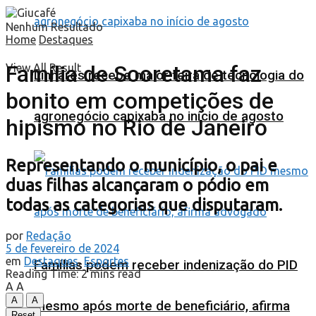
Nenhum Resultado
Home
Destaques
Família de Sooretama faz
View All Result
Linhares recebe maior feira de tecnologia do
bonito em competições de
agronegócio capixaba no início de agosto
hipismo no Rio de Janeiro
Representando o município, o pai e
duas filhas alcançaram o pódio em
todas as categorias que disputaram.
por
Redação
5 de fevereiro de 2024
em
Destaques
,
Esportes
Famílias podem receber indenização do PID
Reading Time: 2 mins read
A
A
A
A
mesmo após morte de beneficiário, afirma
Reset