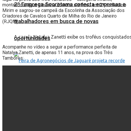
2º Emprega Sooretama conecta empresas e
montando a égua Lindinha Zorrero, ela ficou em 2º no Rodeio
Mirim e sagrou-se campeã da Escolinha da Associação dos
Criadores de Cavalos Quarto de Milha do Rio de Janeiro
trabalhadores em busca de novas
(RJQM).
A caçula Natalya Zanetti exibe os troféus conquistado
oportunidades
Acompanhe no vídeo a seguir a performance perfeita de
Natalya Zanetti, de apenas 11 anos, na prova dos Três
Tambores:
Feira de Agronegócios de Jaguaré projeta
recorde de R$ 770 milhões em negócios