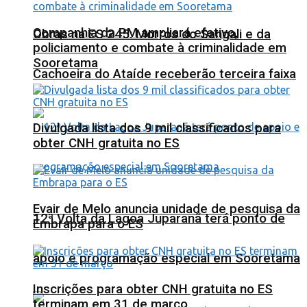
Companhia da PM ampliará efetivo,
Obras na ES 245: Morros do Sangali e da
policiamento e combate à criminalidade em
Sooretama
Cachoeira do Ataíde receberão terceira faixa
Divulgada lista dos 9 mil classificados para
obter CNH gratuita no ES
Evair de Melo anuncia unidade de pesquisa da
12ª Volta da Lagoa Juparanã terá ponto de
Embrapa para o ES
apoio e programação especial em Sooretama
Inscrições para obter CNH gratuita no ES
terminam em 31 de março