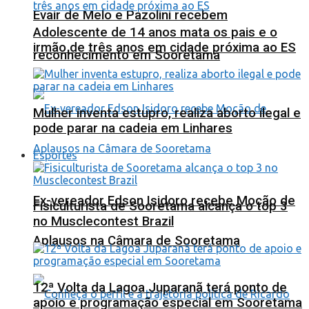
Evair de Melo e Pazolini recebem
Adolescente de 14 anos mata os pais e o
irmão de três anos em cidade próxima ao ES
reconhecimento em Sooretama
Mulher inventa estupro, realiza aborto ilegal e
pode parar na cadeia em Linhares
Esportes
Ex-vereador Edson Isidoro recebe Moção de
Fisiculturista de Sooretama alcança o top 3
no Musclecontest Brazil
Aplausos na Câmara de Sooretama
12ª Volta da Lagoa Juparanã terá ponto de
apoio e programação especial em Sooretama