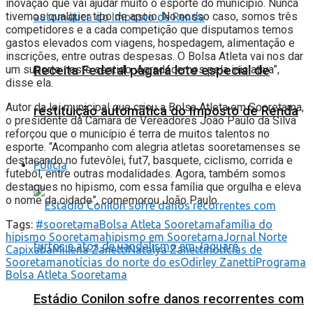
inovação que vai ajudar muito o esporte do município. Nunca
tivemos qualquer tipo de apoio. No nosso caso, somos três
competidores e a cada competição que disputamos temos
gastos elevados com viagens, hospedagem, alimentação e
inscrições, entre outras despesas. O Bolsa Atleta vai nos dar
Receita Federal pagará lote especial de
um suporte neste sentido. Agradecemos pela iniciativa”,
disse ela.
Autor da lei municipal que criou a Bolsa Atleta em Sooretama,
restituição automática do Imposto de Renda
o presidente da Câmara de Vereadores João Paulo da Silva
reforçou que o município é terra de muitos talentos no
esporte. “Acompanho com alegria atletas sooretamenses se
destacando no futevôlei, fut7, basquete, ciclismo, corrida e
Polícia
futebol, entre outras modalidades. Agora, também somos
destaques no hipismo, com essa família que orgulha e eleva
o nome da cidade”, comemorou João Paulo.
Tags:
#sooretama
Bolsa Atleta Sooretama
família do
hipismo Sooretama
hipismo em Sooretama
Jornal Norte
Capixaba
Millena Zanetti
Natalya Zanetti
notícias de
Sooretama
notícias do norte do es
Odirley Zanetti
Programa
Bolsa Atleta Sooretama
Estádio Conilon sofre danos recorrentes com