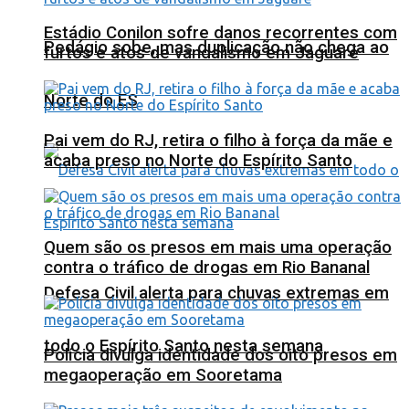
Estádio Conilon sofre danos recorrentes com
Pedágio sobe, mas duplicação não chega ao
furtos e atos de vandalismo em Jaguaré
Norte do ES
Pai vem do RJ, retira o filho à força da mãe e
acaba preso no Norte do Espírito Santo
Quem são os presos em mais uma operação
contra o tráfico de drogas em Rio Bananal
Defesa Civil alerta para chuvas extremas em
todo o Espírito Santo nesta semana
Polícia divulga identidade dos oito presos em
megaoperação em Sooretama