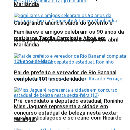
Marilândia
Casagrande anuncia saída do governo e
Familiares e amigos celebram os 90 anos da
matriarca Tarcila Carminate Altoé em
Ricardo Ferraço assumirá o cargo em abril
Marilândia
Pai de prefeito e vereador de Rio Bananal
completa 101 anos de idade
Pré-candidato a deputado estadual, Roninho
Miss Jaguaré representa a cidade em
concurso estadual de beleza nesta sexta-
amplia articulações e se reúne com Ricardo
feira (12)