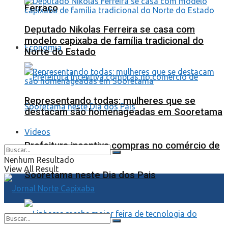
Ferraço
Deputado Nikolas Ferreira se casa com
modelo capixaba de família tradicional do
Economia
Norte do Estado
Representando todas: mulheres que se
destacam são homenageadas em Sooretama
Videos
Prefeitura incentiva compras no comércio de
Nenhum Resultado
View All Result
Sooretama neste Dia dos Pais