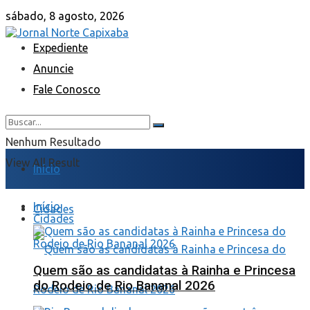
sábado, 8 agosto, 2026
Expediente
Anuncie
Fale Conosco
Nenhum Resultado
View All Result
Início
Início
Cidades
Cidades
Quem são as candidatas à Rainha e Princesa
do Rodeio de Rio Bananal 2026