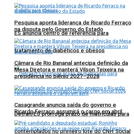
Pesquisa aponta liderança de Ricardo Ferraço
na disputa pelo Governo do Estado
ES anuncia centro de referência para
tratamento de diabéticos e obesos
Câmara de Rio Bananal antecipa definição da
Mesa Diretora e manterá Vilson Teixeira na
presidência no biênio 2027–2028
Casagrande anuncia saída do governo e
Ricardo Ferraço assumirá o cargo em abril
Detran/ES prorroga prazo de matrículas para
contemplados no primeiro lote do CNH Social