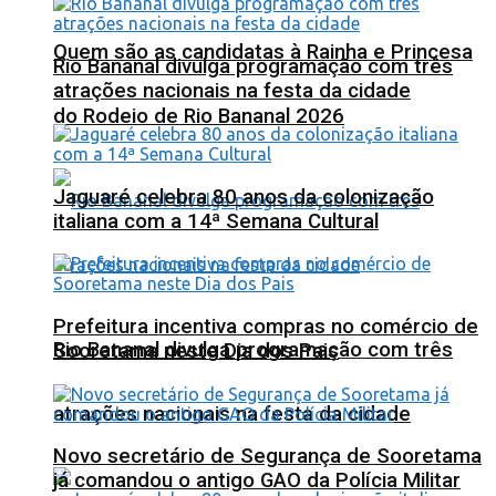
Quem são as candidatas à Rainha e Princesa
Rio Bananal divulga programação com três
atrações nacionais na festa da cidade
do Rodeio de Rio Bananal 2026
Jaguaré celebra 80 anos da colonização
italiana com a 14ª Semana Cultural
Prefeitura incentiva compras no comércio de
Rio Bananal divulga programação com três
Sooretama neste Dia dos Pais
atrações nacionais na festa da cidade
Novo secretário de Segurança de Sooretama
já comandou o antigo GAO da Polícia Militar