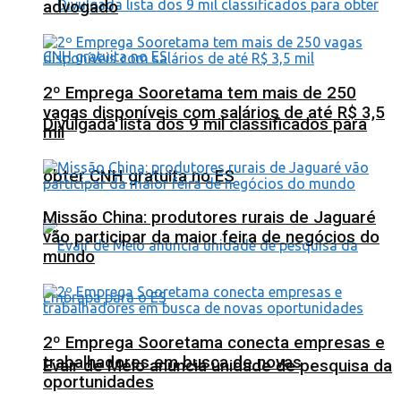
advogado
2º Emprega Sooretama tem mais de 250
vagas disponíveis com salários de até R$ 3,5
Divulgada lista dos 9 mil classificados para
mil
obter CNH gratuita no ES
Missão China: produtores rurais de Jaguaré
vão participar da maior feira de negócios do
mundo
2º Emprega Sooretama conecta empresas e
trabalhadores em busca de novas
Evair de Melo anuncia unidade de pesquisa da
oportunidades