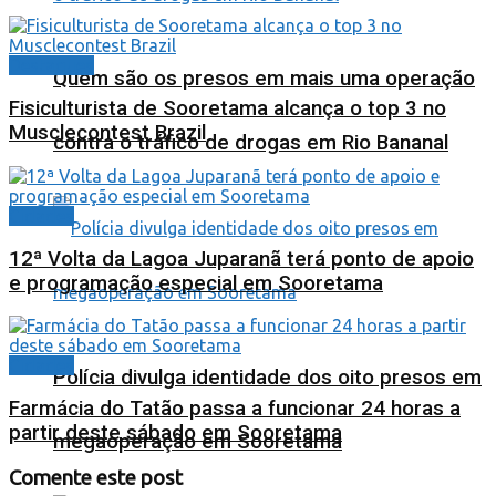
Destaques
Quem são os presos em mais uma operação
Fisiculturista de Sooretama alcança o top 3 no
Musclecontest Brazil
contra o tráfico de drogas em Rio Bananal
Cidades
12ª Volta da Lagoa Juparanã terá ponto de apoio
e programação especial em Sooretama
Cidades
Polícia divulga identidade dos oito presos em
Farmácia do Tatão passa a funcionar 24 horas a
partir deste sábado em Sooretama
megaoperação em Sooretama
Comente este post