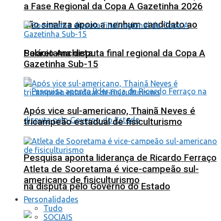
a Fase Regional da Copa A Gazetinha 2026
não sinaliza apoio a nenhum candidato ao
Sooretama disputa final regional da Copa A
Palácio Anchieta
Gazetinha Sub-15
Após vice sul-americano, Thainã Neves é
tricampeão estadual de fisiculturismo
Pesquisa aponta liderança de Ricardo Ferraço
Atleta de Sooretama é vice-campeão sul-
americano de fisiculturismo
na disputa pelo Governo do Estado
Personalidades
Tudo
SOCIAIS