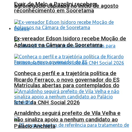
Evair de Melo e Pazolini recebem
agronegócio capixaba no início de agosto
reconhecimento em Sooretama
Estado
Ex-vereador Edson Isidoro recebe Moção de
Aplausos na Câmara de Sooretama
Conheça o perfil e a trajetória política de
Ricardo Ferraço, o novo governador do ES
Matrículas abertas para contemplados do
lote 2 da CNH Social 2026
Arnaldinho seguirá prefeito de Vila Velha e
não sinaliza apoio a nenhum candidato ao
Palácio Anchieta