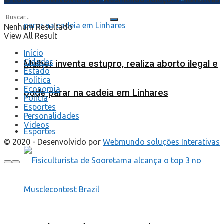
Nenhum Resultado
View All Result
Início
Cidades
Mulher inventa estupro, realiza aborto ilegal e
Estado
Política
Economia
pode parar na cadeia em Linhares
Polícia
Esportes
Personalidades
Videos
Esportes
© 2020 - Desenvolvido por
Webmundo soluções Interativas