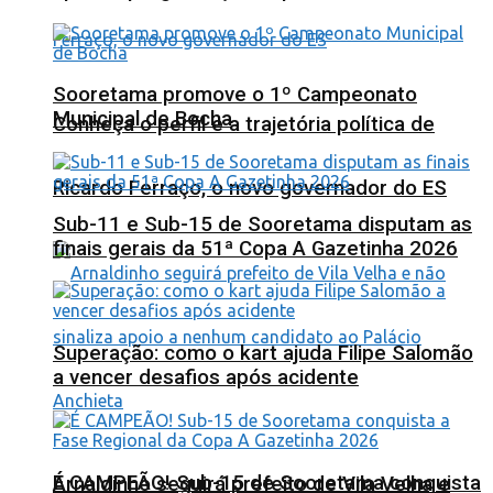
Sooretama promove o 1º Campeonato
Municipal de Bocha
Conheça o perfil e a trajetória política de
Ricardo Ferraço, o novo governador do ES
Sub-11 e Sub-15 de Sooretama disputam as
finais gerais da 51ª Copa A Gazetinha 2026
Superação: como o kart ajuda Filipe Salomão
a vencer desafios após acidente
É CAMPEÃO! Sub-15 de Sooretama conquista
Arnaldinho seguirá prefeito de Vila Velha e