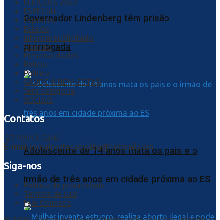
ELEIÇÕES 2022
ESPECIAL
Governador Lindenberg têm prisão
Esportes
Estado
Informe publicitário
prorrogada
Opinião
Personalidades
Polícia
Política
SAÚDE & BEM-ESTAR
Sem categoria
SOCIAIS
Contatos
27 99913-5246
E-mail:
jornalnortecapixaba@hotmail.com
Adolescente de 14 anos mata os pais e o
Siga-nos
irmão de três anos em cidade próxima ao ES
Política de privacidade
Termos de uso
Fale Conosco
© 2020 - Desenvolvido por
Webmundo soluções Interativas