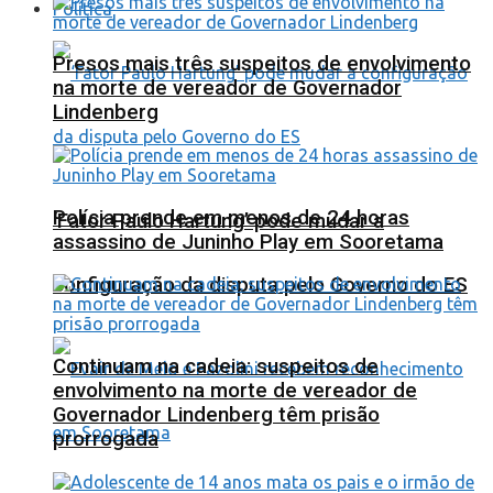
Política
Presos mais três suspeitos de envolvimento
na morte de vereador de Governador
Lindenberg
Polícia prende em menos de 24 horas
‘Fator Paulo Hartung’ pode mudar a
assassino de Juninho Play em Sooretama
configuração da disputa pelo Governo do ES
Continuam na cadeia: suspeitos de
envolvimento na morte de vereador de
Governador Lindenberg têm prisão
prorrogada