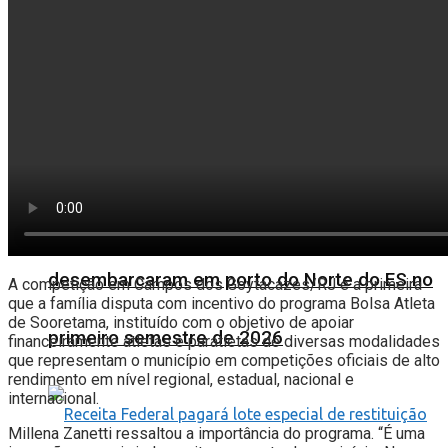
Mais de 50 mil carros importados
desembarcaram em porto do Norte do ES no
A competição em Campos dos Goytacazes/RJ é a primeira
que a família disputa com incentivo do programa Bolsa Atleta
de Sooretama, instituído com o objetivo de apoiar
primeiro semestre de 2026
financeiramente atletas e paratletas de diversas modalidades
que representam o município em competições oficiais de alto
rendimento em nível regional, estadual, nacional e
internacional.
Millena Zanetti ressaltou a importância do programa. “É uma