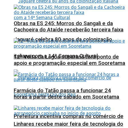
Obras na ES 245: Morros do Sangali e da
Cachoeira do Ataíde receberão terceira faixa
Jaguaré celebra 80 anos da colonização
italiana com a 14ª Semana Cultural
12ª Volta da Lagoa Juparanã terá ponto de
apoio e programação especial em Sooretama
Farmácia do Tatão passa a funcionar 24
horas a partir deste sábado em Sooretama
Prefeitura incentiva compras no comércio de
Linhares recebe maior feira de tecnologia do