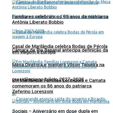
Familiares celebram os 95 anos da matriarca
Antônia Liberato Bobbio
Casal de Marilândia celebra Bodas de Pérola
Câmara de Rio Bananal antecipa definição da
em viagem à Europa
Mesa Diretora e manterá Vilson Teixeira na
presidência no biênio 2027–2028
Em Marilândia: Famílias Lorenzoni e Camata
comemoram os 86 anos do patriarca
Zeferino Lorenzoni
Sociais – Aniversário em dose dupla em