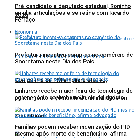
Pré-candidato a deputado estadual, Roninho
amplia articulações e se reúne com Ricardo
2026
Ferraço
Economia
Prefeitura incentiva compras no comércio de
Sooretama neste Dia dos Pais
Companhia da PM ampliará efetivo,
Linhares recebe maior feira de tecnologia do
agronegócio capixaba no início de agosto
policiamento e combate à criminalidade em
Sooretama
Famílias podem receber indenização do PID
mesmo após morte de beneficiário, afirma