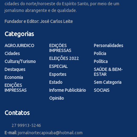
cidades do norte/noroeste do Espírito Santo, por meio de um
jornalismo abrangente e de qualidade.
Fundador e Editor: José Carlos Leite
Categorias
AGROJURIDICO
EDIÇÕES
Personalidades
IMPRESSAS
Cidades
Polícia
ELEIÇÕES 2022
Cultura/Turismo
Política
ESPECIAL
Destaques
SAÚDE & BEM-
Esportes
ESTAR
Economia
Estado
Sem Categoria
EDIÇÕES
IMPRESSAS
Informe Publicitário
SOCIAIS
Opinião
Contatos
27 99913-5246
E-mail:
jornalnortecapixaba@hotmail.com