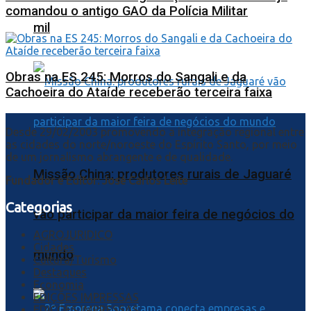
comandou o antigo GAO da Polícia Militar
mil
Obras na ES 245: Morros do Sangali e da
Cachoeira do Ataíde receberão terceira faixa
Desde 29/02/2003 promovendo a integração regional entre
as cidades do norte/noroeste do Espírito Santo, por meio
de um jornalismo abrangente e de qualidade.
Missão China: produtores rurais de Jaguaré
Fundador e Editor: José Carlos Leite
Categorias
vão participar da maior feira de negócios do
AGROJURIDICO
Cidades
mundo
Cultura/Turismo
Destaques
Economia
EDIÇÕES IMPRESSAS
EDIÇÕES IMPRESSAS