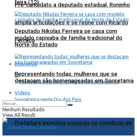
feira (12)
Pré-candidato a deputado estadual, Roninho
amplia articulações e se reúne com Ricardo
Deputado Nikolas Ferreira se casa com
modelo capixaba de família tradicional do
Ferraço
Norte do Estado
Economia
Representando todas: mulheres que se
destacam são homenageadas em Sooretama
Videos
Nenhum Resultado
View All Result
Prefeitura incentiva compras no comércio de