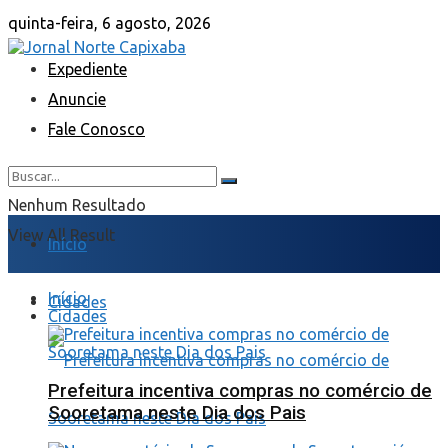
quinta-feira, 6 agosto, 2026
Expediente
Anuncie
Fale Conosco
Nenhum Resultado
View All Result
Início
Início
Cidades
Cidades
Prefeitura incentiva compras no comércio de
Sooretama neste Dia dos Pais