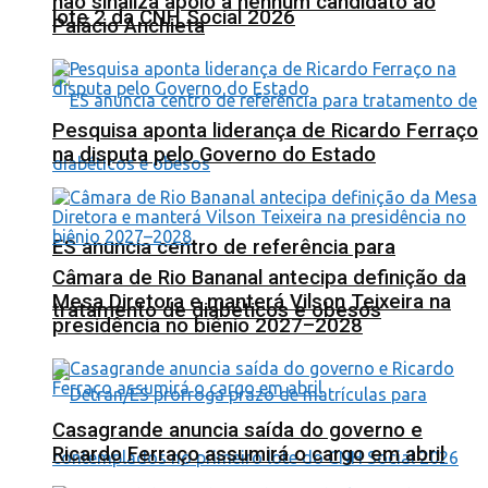
não sinaliza apoio a nenhum candidato ao
lote 2 da CNH Social 2026
Palácio Anchieta
Pesquisa aponta liderança de Ricardo Ferraço
na disputa pelo Governo do Estado
ES anuncia centro de referência para
Câmara de Rio Bananal antecipa definição da
Mesa Diretora e manterá Vilson Teixeira na
tratamento de diabéticos e obesos
presidência no biênio 2027–2028
Casagrande anuncia saída do governo e
Ricardo Ferraço assumirá o cargo em abril