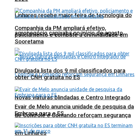
Linhares recebe maior feira de tecnologia do
Companhia da PM ampliará efetivo,
agronegócio capixaba no início de agosto
policiamento e combate à criminalidade em
Sooretama
Divulgada lista dos 9 mil classificados para
obter CNH gratuita no ES
Novas viaturas blindadas e Centro Integrado
Evair de Melo anuncia unidade de pesquisa da
Embrapa para o ES
de Controle e Comando reforçam segurança
em Linhares