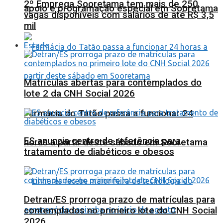
2º Emprega Sooretama tem mais de 250
apoio e programação especial em Sooretama
vagas disponíveis com salários de até R$ 3,5
mil
Estado
Matrículas abertas para contemplados do
lote 2 da CNH Social 2026
Farmácia do Tatão passa a funcionar 24
ES anuncia centro de referência para
horas a partir deste sábado em Sooretama
tratamento de diabéticos e obesos
Detran/ES prorroga prazo de matrículas para
contemplados no primeiro lote do CNH Social
2026