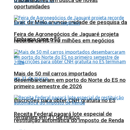
trabalhadores em busca de novas
oportunidades
Evair de Melo anuncia unidade de pesquisa da
Feira de Agronegócios de Jaguaré projeta
Embrapa para o ES
recorde de R$ 770 milhões em negócios
Mais de 50 mil carros importados
desembarcaram em porto do Norte do ES no
primeiro semestre de 2026
Inscrições para obter CNH gratuita no ES
Receita Federal pagará lote especial de
terminam em 31 de março
restituição automática do Imposto de Renda