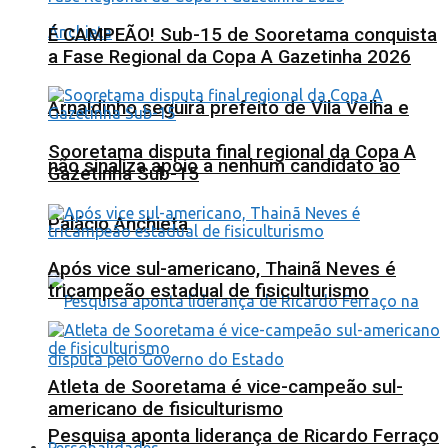
É CAMPEÃO! Sub-15 de Sooretama conquista
a Fase Regional da Copa A Gazetinha 2026
Arnaldinho seguirá prefeito de Vila Velha e
Sooretama disputa final regional da Copa A
não sinaliza apoio a nenhum candidato ao
Gazetinha Sub-15
Palácio Anchieta
Após vice sul-americano, Thainã Neves é
tricampeão estadual de fisiculturismo
Atleta de Sooretama é vice-campeão sul-
americano de fisiculturismo
Pesquisa aponta liderança de Ricardo Ferraço
Personalidades