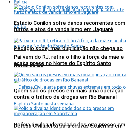
Polícia
Estádio Conilon sofre danos recorrentes com
furtos e atos de vandalismo em Jaguaré
Pedágio sobe, mas duplicação não chega ao
Pai vem do RJ, retira o filho à força da mãe e
acaba preso no Norte do Espírito Santo
Norte do ES
Quem são os presos em mais uma operação
contra o tráfico de drogas em Rio Bananal
Polícia divulga identidade dos oito presos em
Defesa Civil alerta para chuvas extremas em