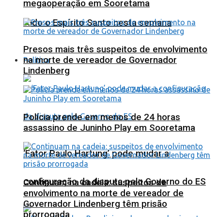
megaoperação em Sooretama
todo o Espírito Santo nesta semana
Presos mais três suspeitos de envolvimento
na morte de vereador de Governador
Política
Lindenberg
Polícia prende em menos de 24 horas
assassino de Juninho Play em Sooretama
‘Fator Paulo Hartung’ pode mudar a
configuração da disputa pelo Governo do ES
Continuam na cadeia: suspeitos de
envolvimento na morte de vereador de
Governador Lindenberg têm prisão
prorrogada