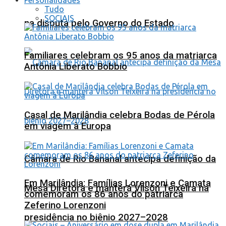
Tudo
SOCIAIS
na disputa pelo Governo do Estado
Familiares celebram os 95 anos da matriarca
Antônia Liberato Bobbio
Casal de Marilândia celebra Bodas de Pérola
em viagem à Europa
Câmara de Rio Bananal antecipa definição da
Em Marilândia: Famílias Lorenzoni e Camata
Mesa Diretora e manterá Vilson Teixeira na
comemoram os 86 anos do patriarca
Zeferino Lorenzoni
presidência no biênio 2027–2028