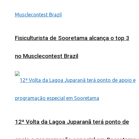
Fisiculturista de Sooretama alcança o top 3
no Musclecontest Brazil
12ª Volta da Lagoa Juparanã terá ponto de