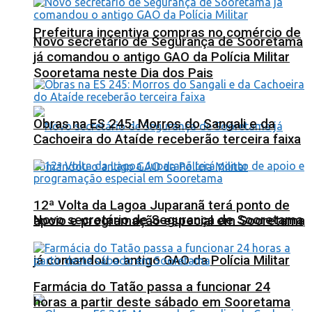
Prefeitura incentiva compras no comércio de
Novo secretário de Segurança de Sooretama
já comandou o antigo GAO da Polícia Militar
Sooretama neste Dia dos Pais
Obras na ES 245: Morros do Sangali e da
Cachoeira do Ataíde receberão terceira faixa
12ª Volta da Lagoa Juparanã terá ponto de
Novo secretário de Segurança de Sooretama
apoio e programação especial em Sooretama
já comandou o antigo GAO da Polícia Militar
Farmácia do Tatão passa a funcionar 24
horas a partir deste sábado em Sooretama