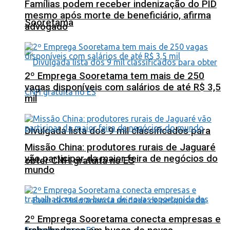
Famílias podem receber indenização do PID
mesmo após morte de beneficiário, afirma
Sooretama
advogado
2º Emprega Sooretama tem mais de 250
vagas disponíveis com salários de até R$ 3,5
mil
Divulgada lista dos 9 mil classificados para
Missão China: produtores rurais de Jaguaré
vão participar da maior feira de negócios do
obter CNH gratuita no ES
mundo
2º Emprega Sooretama conecta empresas e