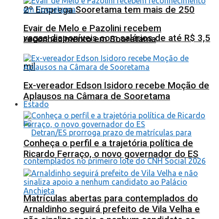
2º Emprega Sooretama tem mais de 250
Evair de Melo e Pazolini recebem
vagas disponíveis com salários de até R$ 3,5
reconhecimento em Sooretama
mil
Ex-vereador Edson Isidoro recebe Moção de
Aplausos na Câmara de Sooretama
Estado
Conheça o perfil e a trajetória política de
Ricardo Ferraço, o novo governador do ES
Matrículas abertas para contemplados do
Arnaldinho seguirá prefeito de Vila Velha e