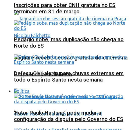
Inscrições para obter CNH gratuita no ES
terminam em 31 de março
Pedágio sobe, mas duplicação não chega ao
Norte do ES
Jaguaré recebe sessão gratuita de cinema na
Defesa Civil alerta para chuvas extremas em
Praça Nicolau Falchetto
todo o Espírito Santo nesta semana
Política
‘Fator Paulo Hartung’ pode mudar a
configuração da disputa pelo Governo do ES