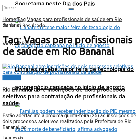
Sooretama neste Dia dos Pais
Home
Tag
Vagas para profissionais de saúde em Rio
Bananal
Nenhum Resultado
Tag:
Vagas para profissionais
View All Result
de saúde em Rio Bananal
Linhares recebe maior feira de tecnologia do
Cidades
agronegócio capixaba no início de agosto
Rio Bananal abre inscrições de dois processos
seletivos para contratação de profissionais da
saúde
Estão abertas até a próxima quinta-feira (25) as inscrições de
dois processos seletivos realizados pela Prefeitura de Rio
Bananal, no ...
Leia mais