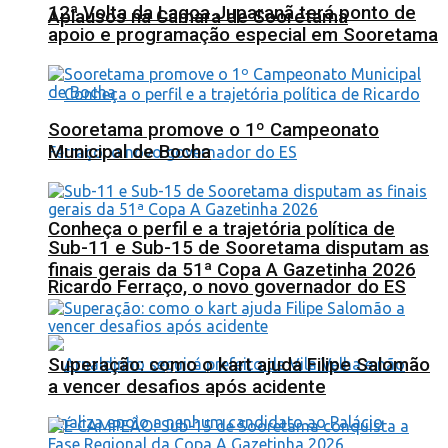
12ª Volta da Lagoa Juparanã terá ponto de
Aplausos na Câmara de Sooretama
apoio e programação especial em Sooretama
Sooretama promove o 1º Campeonato
Municipal de Bocha
Conheça o perfil e a trajetória política de
Sub-11 e Sub-15 de Sooretama disputam as
finais gerais da 51ª Copa A Gazetinha 2026
Ricardo Ferraço, o novo governador do ES
Superação: como o kart ajuda Filipe Salomão
a vencer desafios após acidente