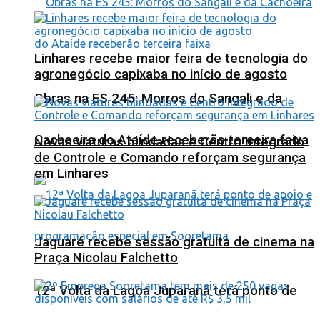
Linhares recebe maior feira de tecnologia do
agronegócio capixaba no início de agosto
Obras na ES 245: Morros do Sangali e da
Cachoeira do Ataíde receberão terceira faixa
Novas viaturas blindadas e Centro Integrado
de Controle e Comando reforçam segurança
em Linhares
Jaguaré recebe sessão gratuita de cinema na
Praça Nicolau Falchetto
12ª Volta da Lagoa Juparanã terá ponto de