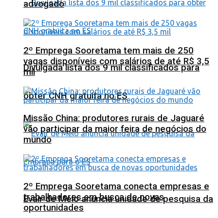
advogado
2º Emprega Sooretama tem mais de 250
vagas disponíveis com salários de até R$ 3,5
Divulgada lista dos 9 mil classificados para
mil
obter CNH gratuita no ES
Missão China: produtores rurais de Jaguaré
vão participar da maior feira de negócios do
mundo
2º Emprega Sooretama conecta empresas e
trabalhadores em busca de novas
Evair de Melo anuncia unidade de pesquisa da
oportunidades