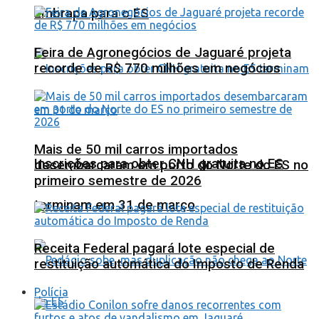
Embrapa para o ES
Feira de Agronegócios de Jaguaré projeta
recorde de R$ 770 milhões em negócios
Mais de 50 mil carros importados
Inscrições para obter CNH gratuita no ES
desembarcaram em porto do Norte do ES no
primeiro semestre de 2026
terminam em 31 de março
Receita Federal pagará lote especial de
restituição automática do Imposto de Renda
Polícia