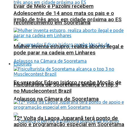
Evair de Melo e Pazolini recebem
Adolescente de 14 anos mata os pais e o
irmão de três anos em cidade próxima ao ES
reconhecimento em Sooretama
Mulher inventa estupro, realiza aborto ilegal e
pode parar na cadeia em Linhares
Esportes
Ex-vereador Edson Isidoro recebe Moção de
Fisiculturista de Sooretama alcança o top 3
no Musclecontest Brazil
Aplausos na Câmara de Sooretama
12ª Volta da Lagoa Juparanã terá ponto de
apoio e programação especial em Sooretama