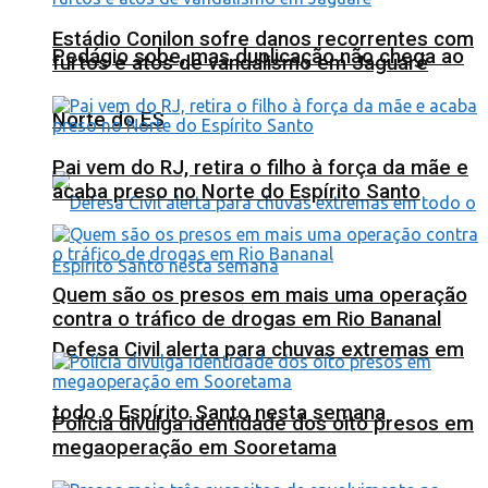
Estádio Conilon sofre danos recorrentes com
Pedágio sobe, mas duplicação não chega ao
furtos e atos de vandalismo em Jaguaré
Norte do ES
Pai vem do RJ, retira o filho à força da mãe e
acaba preso no Norte do Espírito Santo
Quem são os presos em mais uma operação
contra o tráfico de drogas em Rio Bananal
Defesa Civil alerta para chuvas extremas em
todo o Espírito Santo nesta semana
Polícia divulga identidade dos oito presos em
megaoperação em Sooretama