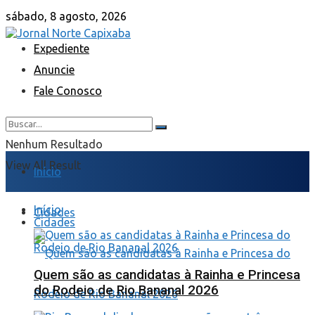
sábado, 8 agosto, 2026
Expediente
Anuncie
Fale Conosco
Nenhum Resultado
View All Result
Início
Início
Cidades
Cidades
Quem são as candidatas à Rainha e Princesa
do Rodeio de Rio Bananal 2026