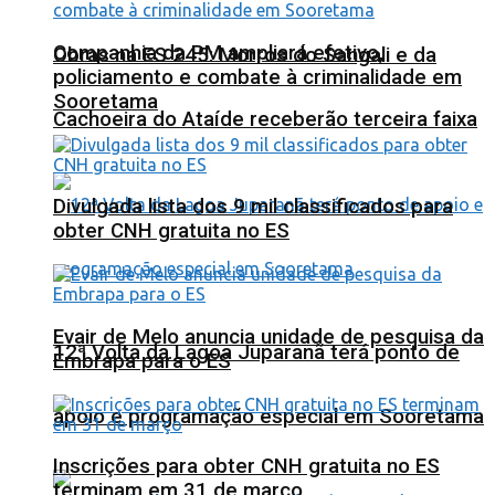
Companhia da PM ampliará efetivo,
Obras na ES 245: Morros do Sangali e da
policiamento e combate à criminalidade em
Sooretama
Cachoeira do Ataíde receberão terceira faixa
Divulgada lista dos 9 mil classificados para
obter CNH gratuita no ES
Evair de Melo anuncia unidade de pesquisa da
12ª Volta da Lagoa Juparanã terá ponto de
Embrapa para o ES
apoio e programação especial em Sooretama
Inscrições para obter CNH gratuita no ES
terminam em 31 de março