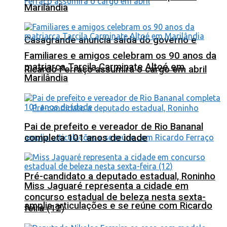
Marilândia
Casagrande anuncia saída do governo e
Familiares e amigos celebram os 90 anos da
matriarca Tarcila Carminate Altoé em
Ricardo Ferraço assumirá o cargo em abril
Marilândia
Pai de prefeito e vereador de Rio Bananal
completa 101 anos de idade
Pré-candidato a deputado estadual, Roninho
Miss Jaguaré representa a cidade em
concurso estadual de beleza nesta sexta-
amplia articulações e se reúne com Ricardo
feira (12)