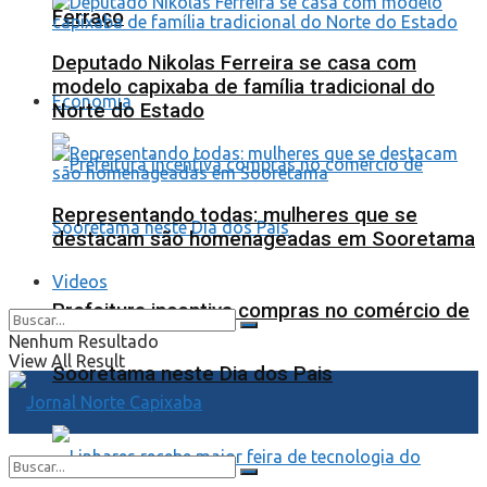
Ferraço
Deputado Nikolas Ferreira se casa com
modelo capixaba de família tradicional do
Economia
Norte do Estado
Representando todas: mulheres que se
destacam são homenageadas em Sooretama
Videos
Prefeitura incentiva compras no comércio de
Nenhum Resultado
View All Result
Sooretama neste Dia dos Pais