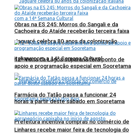
Obras na ES 245: Morros do Sangali e da
Cachoeira do Ataíde receberão terceira faixa
Jaguaré celebra 80 anos da colonização
italiana com a 14ª Semana Cultural
12ª Volta da Lagoa Juparanã terá ponto de
apoio e programação especial em Sooretama
Farmácia do Tatão passa a funcionar 24
horas a partir deste sábado em Sooretama
Prefeitura incentiva compras no comércio de
Linhares recebe maior feira de tecnologia do