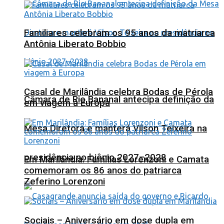
Familiares celebram os 95 anos da matriarca
Antônia Liberato Bobbio
Casal de Marilândia celebra Bodas de Pérola
Câmara de Rio Bananal antecipa definição da
em viagem à Europa
Mesa Diretora e manterá Vilson Teixeira na
presidência no biênio 2027–2028
Em Marilândia: Famílias Lorenzoni e Camata
comemoram os 86 anos do patriarca
Zeferino Lorenzoni
Sociais – Aniversário em dose dupla em