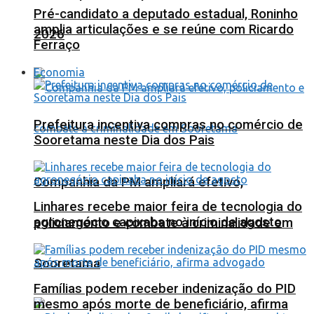
Pré-candidato a deputado estadual, Roninho
amplia articulações e se reúne com Ricardo
2026
Ferraço
Economia
Prefeitura incentiva compras no comércio de
Sooretama neste Dia dos Pais
Companhia da PM ampliará efetivo,
Linhares recebe maior feira de tecnologia do
agronegócio capixaba no início de agosto
policiamento e combate à criminalidade em
Sooretama
Famílias podem receber indenização do PID
mesmo após morte de beneficiário, afirma