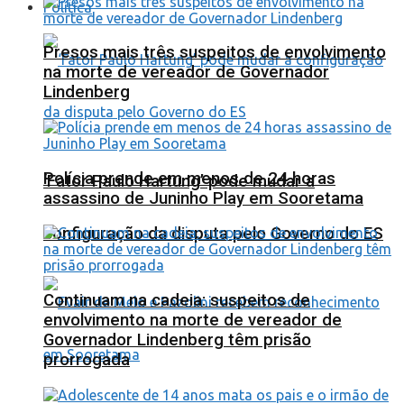
Política
Presos mais três suspeitos de envolvimento
na morte de vereador de Governador
Lindenberg
Polícia prende em menos de 24 horas
‘Fator Paulo Hartung’ pode mudar a
assassino de Juninho Play em Sooretama
configuração da disputa pelo Governo do ES
Continuam na cadeia: suspeitos de
envolvimento na morte de vereador de
Governador Lindenberg têm prisão
prorrogada