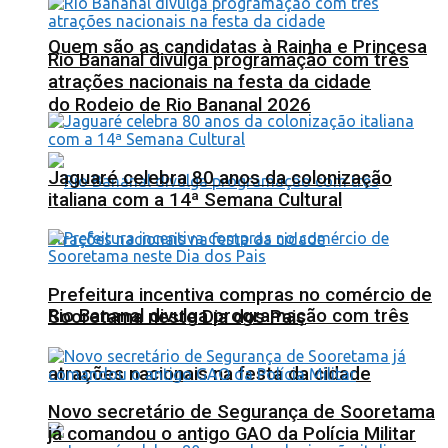
Quem são as candidatas à Rainha e Princesa
Rio Bananal divulga programação com três
atrações nacionais na festa da cidade
do Rodeio de Rio Bananal 2026
Jaguaré celebra 80 anos da colonização
italiana com a 14ª Semana Cultural
Prefeitura incentiva compras no comércio de
Rio Bananal divulga programação com três
Sooretama neste Dia dos Pais
atrações nacionais na festa da cidade
Novo secretário de Segurança de Sooretama
já comandou o antigo GAO da Polícia Militar