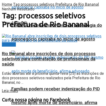
Home
Tag
processos seletivos Prefeitura de Rio Bananal
Nenhum Resultado
Tag:
processos seletivos
Prefeitura de Rio Bananal
View All Result
Linhares recebe maior feira de tecnologia do
agronegócio capixaba no início de agosto
Cidades
Rio Bananal abre inscrições de dois processos
seletivos para contratação de profissionais da
saúde
Estão abertas até a próxima quinta-feira (25) as inscrições de
dois processos seletivos realizados pela Prefeitura de Rio
Bananal, no ...
Famílias podem receber indenização do PID
Leia mais
Curta nossa página no Facebook
mesmo após morte de beneficiário, afirma