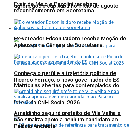
Evair de Melo e Pazolini recebem
agronegócio capixaba no início de agosto
reconhecimento em Sooretama
Estado
Ex-vereador Edson Isidoro recebe Moção de
Aplausos na Câmara de Sooretama
Conheça o perfil e a trajetória política de
Ricardo Ferraço, o novo governador do ES
Matrículas abertas para contemplados do
lote 2 da CNH Social 2026
Arnaldinho seguirá prefeito de Vila Velha e
não sinaliza apoio a nenhum candidato ao
Palácio Anchieta