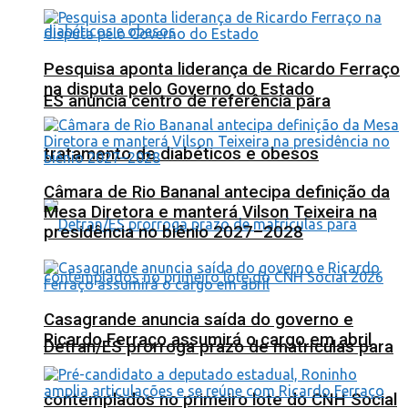
Pesquisa aponta liderança de Ricardo Ferraço
na disputa pelo Governo do Estado
ES anuncia centro de referência para
tratamento de diabéticos e obesos
Câmara de Rio Bananal antecipa definição da
Mesa Diretora e manterá Vilson Teixeira na
presidência no biênio 2027–2028
Casagrande anuncia saída do governo e
Ricardo Ferraço assumirá o cargo em abril
Detran/ES prorroga prazo de matrículas para
contemplados no primeiro lote do CNH Social