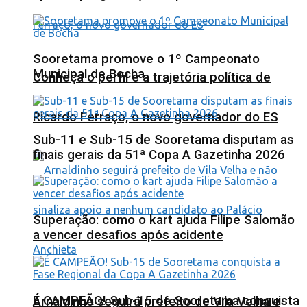
Sooretama promove o 1º Campeonato
Municipal de Bocha
Conheça o perfil e a trajetória política de
Ricardo Ferraço, o novo governador do ES
Sub-11 e Sub-15 de Sooretama disputam as
finais gerais da 51ª Copa A Gazetinha 2026
Superação: como o kart ajuda Filipe Salomão
a vencer desafios após acidente
É CAMPEÃO! Sub-15 de Sooretama conquista
Arnaldinho seguirá prefeito de Vila Velha e