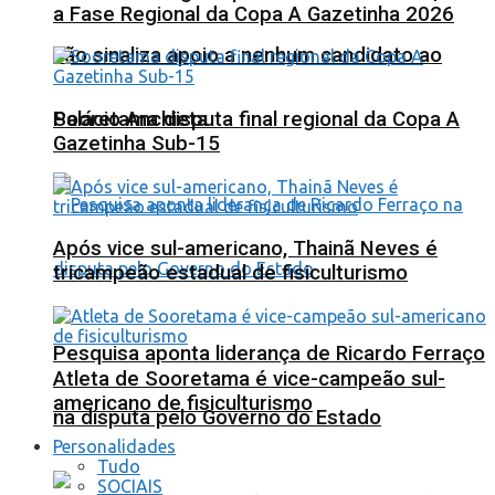
a Fase Regional da Copa A Gazetinha 2026
não sinaliza apoio a nenhum candidato ao
Sooretama disputa final regional da Copa A
Palácio Anchieta
Gazetinha Sub-15
Após vice sul-americano, Thainã Neves é
tricampeão estadual de fisiculturismo
Pesquisa aponta liderança de Ricardo Ferraço
Atleta de Sooretama é vice-campeão sul-
americano de fisiculturismo
na disputa pelo Governo do Estado
Personalidades
Tudo
SOCIAIS