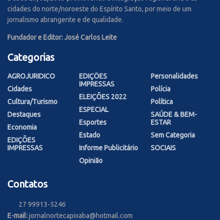
cidades do norte/noroeste do Espírito Santo, por meio de um
jornalismo abrangente e de qualidade.
Fundador e Editor: José Carlos Leite
Categorias
AGROJURIDICO
EDIÇÕES
Personalidades
IMPRESSAS
Cidades
Polícia
ELEIÇÕES 2022
Cultura/Turismo
Política
ESPECIAL
Destaques
SAÚDE & BEM-
Esportes
ESTAR
Economia
Estado
Sem Categoria
EDIÇÕES
IMPRESSAS
Informe Publicitário
SOCIAIS
Opinião
Contatos
27 99913-5246
E-mail:
jornalnortecapixaba@hotmail.com