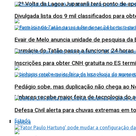
12ª Volta da Lagoa Juparanã terá ponto de a
Divulgada lista dos 9 mil classificados para ob
Evair de Melo anuncia unidade de pesquisa da
Farmácia do Tatão passa a funcionar 24 horas
Inscrições para obter CNH gratuita no ES ter
Pedágio sobe, mas duplicação não chega ao N
Linhares recebe maior feira de tecnologia do 
Defesa Civil alerta para chuvas extremas em t
Estado
Política