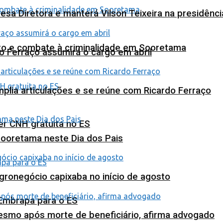
esa Diretora e manterá Vilson Teixeira na presidênc
nto e combate à criminalidade em Sooretama
o Ferraço assumirá o cargo em abril
plia articulações e se reúne com Ricardo Ferraço
ter CNH gratuita no ES
Sooretama neste Dia dos Pais
agronegócio capixaba no início de agosto
 Embrapa para o ES
esmo após morte de beneficiário, afirma advogado