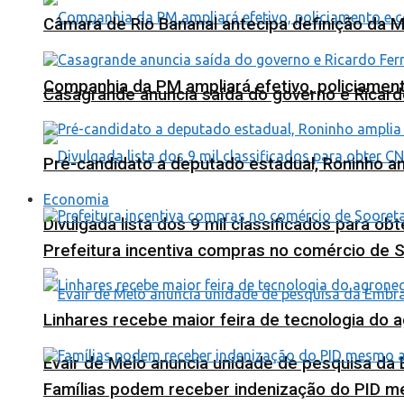
Câmara de Rio Bananal antecipa definição da M
Companhia da PM ampliará efetivo, policiame
Casagrande anuncia saída do governo e Ricard
Pré-candidato a deputado estadual, Roninho am
Economia
Divulgada lista dos 9 mil classificados para ob
Prefeitura incentiva compras no comércio de 
Linhares recebe maior feira de tecnologia do 
Evair de Melo anuncia unidade de pesquisa da
Famílias podem receber indenização do PID m