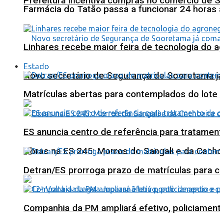
Prefeitura incentiva compras no comércio de 
Farmácia do Tatão passa a funcionar 24 horas
Linhares recebe maior feira de tecnologia do 
Estado
Novo secretário de Segurança de Sooretama já
Matrículas abertas para contemplados do lote
ES anuncia centro de referência para tratamen
Obras na ES 245: Morros do Sangali e da Cacho
Detran/ES prorroga prazo de matrículas para 
Companhia da PM ampliará efetivo, policiame