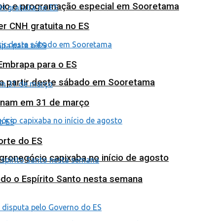
poio e programação especial em Sooretama
ter CNH gratuita no ES
 Embrapa para o ES
 a partir deste sábado em Sooretama
minam em 31 de março
orte do ES
agronegócio capixaba no início de agosto
odo o Espírito Santo nesta semana