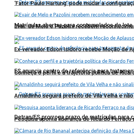
‘Fator Paulo Hartung’ pode mudar a configuraç
Matrículas abertas para contemplados do lote
Evair de Melo e Pazolini recebem reconhecim
Ex-vereador Edson Isidoro recebe Moção de 
ES anuncia centro de referência para tratamen
Conheça o perfil e a trajetória política de Ric
Arnaldinho seguirá prefeito de Vila Velha e nã
Detran/ES prorroga prazo de matrículas para 
Pesquisa aponta liderança de Ricardo Ferraço 