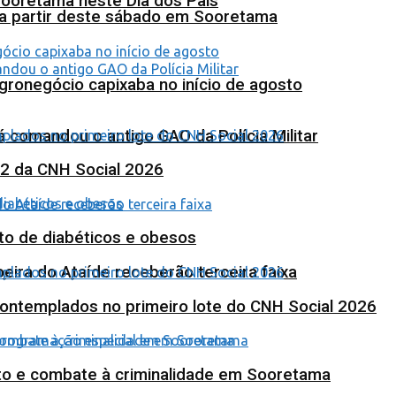
Sooretama neste Dia dos Pais
 a partir deste sábado em Sooretama
agronegócio capixaba no início de agosto
 comandou o antigo GAO da Polícia Militar
 2 da CNH Social 2026
to de diabéticos e obesos
eira do Ataíde receberão terceira faixa
contemplados no primeiro lote do CNH Social 2026
nto e combate à criminalidade em Sooretama