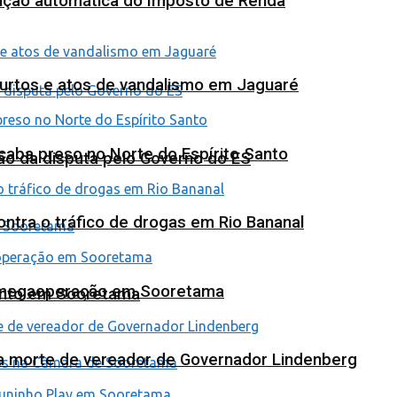
tuição automática do Imposto de Renda
furtos e atos de vandalismo em Jaguaré
 acaba preso no Norte do Espírito Santo
ão da disputa pelo Governo do ES
tra o tráfico de drogas em Rio Bananal
em megaoperação em Sooretama
ento em Sooretama
na morte de vereador de Governador Lindenberg