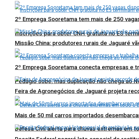
2º Emprega Sooretama tem mais de 250 vagas d
Inscrições para obter CNH gratuita no ES ter
Missão China: produtores rurais de Jaguaré vã
2º Emprega Sooretama conecta empresas e tr
Pedágio sobe, mas duplicação não chega ao N
Feira de Agronegócios de Jaguaré projeta re
Mais de 50 mil carros importados desembarca
Defesa Civil alerta para chuvas extremas em t