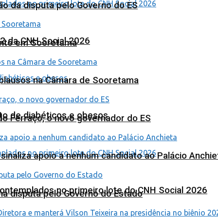
ão da disputa pelo Governo do ES
 2 da CNH Social 2026
ento em Sooretama
Aplausos na Câmara de Sooretama
to de diabéticos e obesos
ardo Ferraço, o novo governador do ES
o sinaliza apoio a nenhum candidato ao Palácio Anchie
contemplados no primeiro lote do CNH Social 2026
na disputa pelo Governo do Estado