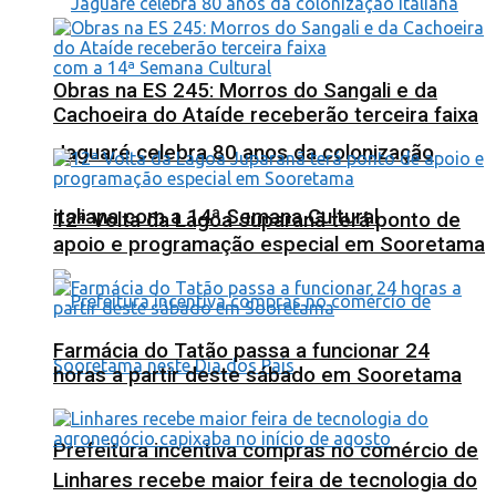
Obras na ES 245: Morros do Sangali e da
Cachoeira do Ataíde receberão terceira faixa
Jaguaré celebra 80 anos da colonização
italiana com a 14ª Semana Cultural
12ª Volta da Lagoa Juparanã terá ponto de
apoio e programação especial em Sooretama
Farmácia do Tatão passa a funcionar 24
horas a partir deste sábado em Sooretama
Prefeitura incentiva compras no comércio de
Linhares recebe maior feira de tecnologia do