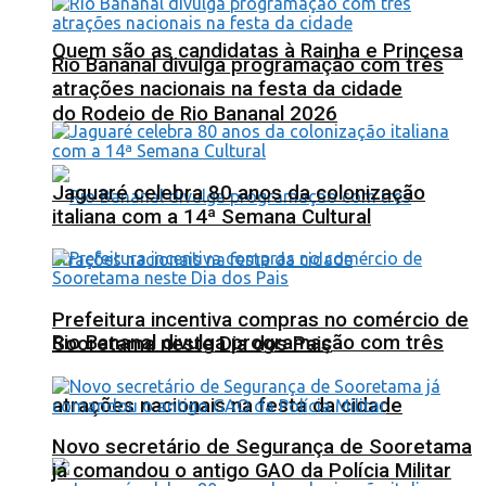
Quem são as candidatas à Rainha e Princesa
Rio Bananal divulga programação com três
atrações nacionais na festa da cidade
do Rodeio de Rio Bananal 2026
Jaguaré celebra 80 anos da colonização
italiana com a 14ª Semana Cultural
Prefeitura incentiva compras no comércio de
Rio Bananal divulga programação com três
Sooretama neste Dia dos Pais
atrações nacionais na festa da cidade
Novo secretário de Segurança de Sooretama
já comandou o antigo GAO da Polícia Militar