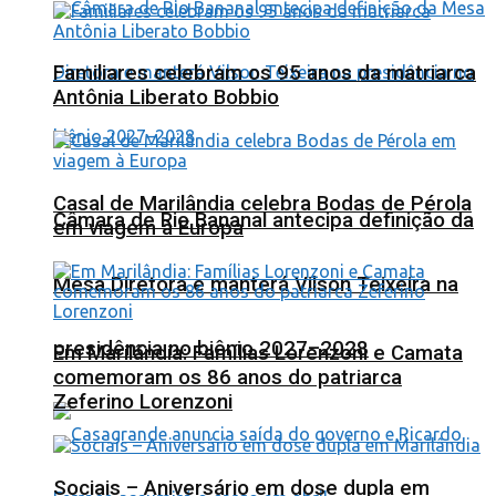
Familiares celebram os 95 anos da matriarca
Antônia Liberato Bobbio
Casal de Marilândia celebra Bodas de Pérola
Câmara de Rio Bananal antecipa definição da
em viagem à Europa
Mesa Diretora e manterá Vilson Teixeira na
presidência no biênio 2027–2028
Em Marilândia: Famílias Lorenzoni e Camata
comemoram os 86 anos do patriarca
Zeferino Lorenzoni
Sociais – Aniversário em dose dupla em