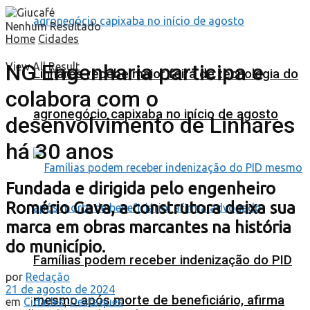
Nenhum Resultado
Home
Cidades
NG Engenharia participa e
View All Result
Linhares recebe maior feira de tecnologia do
colabora com o
agronegócio capixaba no início de agosto
desenvolvimento de Linhares
há 30 anos
Fundada e dirigida pelo engenheiro
Romério Gava, a construtora deixa sua
marca em obras marcantes na história
do município.
Famílias podem receber indenização do PID
por
Redação
21 de agosto de 2024
mesmo após morte de beneficiário, afirma
em
Cidades
,
Destaques