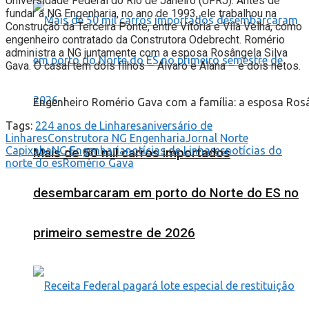
Universidade Federal do Rio de Janeiro (UFRJ). Antes de
fundar a NG Engenharia, no ano de 1993, ele trabalhou na
Construção da Terceira Ponte, entre Vitória e Vila Velha, como
engenheiro contratado da Construtora Odebrecht. Romério
administra a NG juntamente com a esposa Rosângela Silva
Gava. O casal tem dois filhos – Álvaro e Alana – e dois netos.
Engenheiro Romério Gava com a família: a esposa Rosân
Tags:
224 anos de Linhares
aniversário de
Linhares
Construtora NG Engenharia
Jornal Norte
Capixaba
NG Engenharia
notícias de Linhares
notícias do
Mais de 50 mil carros importados
norte do es
Romério Gava
desembarcaram em porto do Norte do ES no
primeiro semestre de 2026