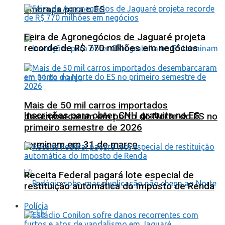
Embrapa para o ES
Feira de Agronegócios de Jaguaré projeta
recorde de R$ 770 milhões em negócios
Mais de 50 mil carros importados
Inscrições para obter CNH gratuita no ES
desembarcaram em porto do Norte do ES no
primeiro semestre de 2026
terminam em 31 de março
Receita Federal pagará lote especial de
restituição automática do Imposto de Renda
Polícia