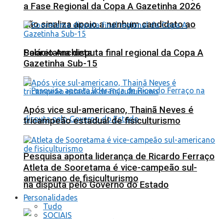
a Fase Regional da Copa A Gazetinha 2026
não sinaliza apoio a nenhum candidato ao
Sooretama disputa final regional da Copa A
Palácio Anchieta
Gazetinha Sub-15
Após vice sul-americano, Thainã Neves é
tricampeão estadual de fisiculturismo
Pesquisa aponta liderança de Ricardo Ferraço
Atleta de Sooretama é vice-campeão sul-
americano de fisiculturismo
na disputa pelo Governo do Estado
Personalidades
Tudo
SOCIAIS