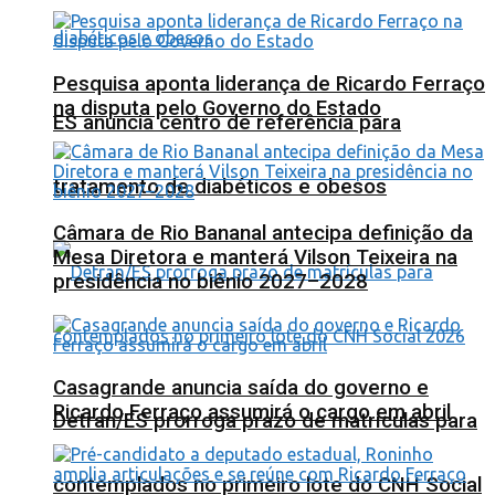
Pesquisa aponta liderança de Ricardo Ferraço
na disputa pelo Governo do Estado
ES anuncia centro de referência para
tratamento de diabéticos e obesos
Câmara de Rio Bananal antecipa definição da
Mesa Diretora e manterá Vilson Teixeira na
presidência no biênio 2027–2028
Casagrande anuncia saída do governo e
Ricardo Ferraço assumirá o cargo em abril
Detran/ES prorroga prazo de matrículas para
contemplados no primeiro lote do CNH Social