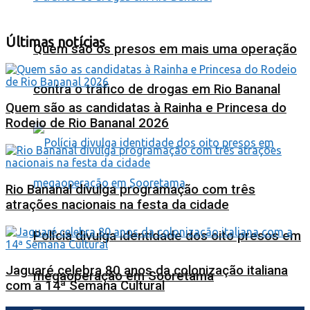
Últimas notícias
Quem são os presos em mais uma operação
contra o tráfico de drogas em Rio Bananal
Quem são as candidatas à Rainha e Princesa do
Rodeio de Rio Bananal 2026
Rio Bananal divulga programação com três
atrações nacionais na festa da cidade
Polícia divulga identidade dos oito presos em
Jaguaré celebra 80 anos da colonização italiana
megaoperação em Sooretama
com a 14ª Semana Cultural