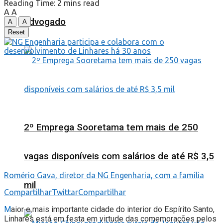
Reading Time: 2 mins read
A
A
advogado
A
A
Reset
2º Emprega Sooretama tem mais de 250
vagas disponíveis com salários de até R$ 3,5
Romério Gava, diretor da NG Engenharia, com a família
mil
Compartilhar
Twittar
Compartilhar
M
aior e mais importante cidade do interior do Espírito Santo,
Linhares está em festa em virtude das comemorações pelos