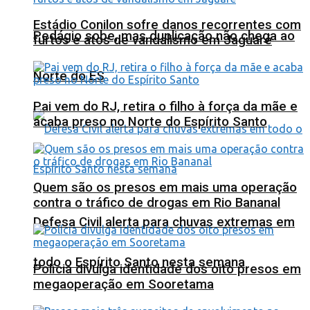
Estádio Conilon sofre danos recorrentes com
Pedágio sobe, mas duplicação não chega ao
furtos e atos de vandalismo em Jaguaré
Norte do ES
Pai vem do RJ, retira o filho à força da mãe e
acaba preso no Norte do Espírito Santo
Quem são os presos em mais uma operação
contra o tráfico de drogas em Rio Bananal
Defesa Civil alerta para chuvas extremas em
todo o Espírito Santo nesta semana
Polícia divulga identidade dos oito presos em
megaoperação em Sooretama