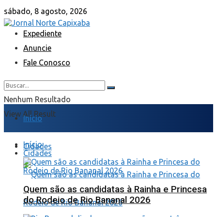
sábado, 8 agosto, 2026
Expediente
Anuncie
Fale Conosco
Nenhum Resultado
View All Result
Início
Início
Cidades
Cidades
Quem são as candidatas à Rainha e Princesa
do Rodeio de Rio Bananal 2026