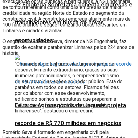
execução de obras públicas e particulares, a NG Engenharia
2º Emprega Sooretama conecta empresas e
se tornou referência como uma das empresas de maior
credibilidade na região Norte do Estado no segmento da
construção civil. A construtora emprega atualmente mais de
trabalhadores em busca de novas
100 funcionários e segue realizando obras relevantes em
Linhares e cidades vizinhas.
oportunidades
O engenheiro Romério Gava, diretor da NG Engenharia, faz
questão de exaltar e parabenizar Linhares pelos 224 anos de
história.
“O município de Linhares vive um momento de
desenvolvimento extraordinário, graças às suas
inúmeras potencialidades, o empreendedorismo
de seu povo e as ações do poder público. Está de
parabéns em todos os setores. Ficamos felizes
por colaborar com esse desenvolvimento,
edificando sonhos e estruturas que preparam a
Feira de Agronegócios de Jaguaré projeta
cidade para o futuro e melhoram a vida dos
linharenses”, destacou o empresário.
recorde de R$ 770 milhões em negócios
Romério Gava é formado em engenharia civil pela