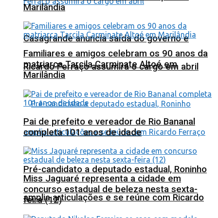
Marilândia
Casagrande anuncia saída do governo e
Familiares e amigos celebram os 90 anos da
matriarca Tarcila Carminate Altoé em
Ricardo Ferraço assumirá o cargo em abril
Marilândia
Pai de prefeito e vereador de Rio Bananal
completa 101 anos de idade
Pré-candidato a deputado estadual, Roninho
Miss Jaguaré representa a cidade em
concurso estadual de beleza nesta sexta-
amplia articulações e se reúne com Ricardo
feira (12)