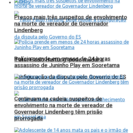
Política
Presos mais três suspeitos de envolvimento
na morte de vereador de Governador
Lindenberg
Polícia prende em menos de 24 horas
‘Fator Paulo Hartung’ pode mudar a
assassino de Juninho Play em Sooretama
configuração da disputa pelo Governo do ES
Continuam na cadeia: suspeitos de
envolvimento na morte de vereador de
Governador Lindenberg têm prisão
prorrogada