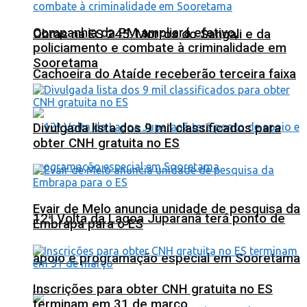
Companhia da PM ampliará efetivo,
Obras na ES 245: Morros do Sangali e da
policiamento e combate à criminalidade em
Sooretama
Cachoeira do Ataíde receberão terceira faixa
Divulgada lista dos 9 mil classificados para
obter CNH gratuita no ES
Evair de Melo anuncia unidade de pesquisa da
12ª Volta da Lagoa Juparanã terá ponto de
Embrapa para o ES
apoio e programação especial em Sooretama
Inscrições para obter CNH gratuita no ES
terminam em 31 de março