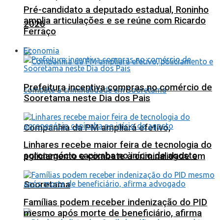
Pré-candidato a deputado estadual, Roninho
amplia articulações e se reúne com Ricardo
2026
Ferraço
Economia
Prefeitura incentiva compras no comércio de
Sooretama neste Dia dos Pais
Companhia da PM ampliará efetivo,
Linhares recebe maior feira de tecnologia do
agronegócio capixaba no início de agosto
policiamento e combate à criminalidade em
Sooretama
Famílias podem receber indenização do PID
mesmo após morte de beneficiário, afirma