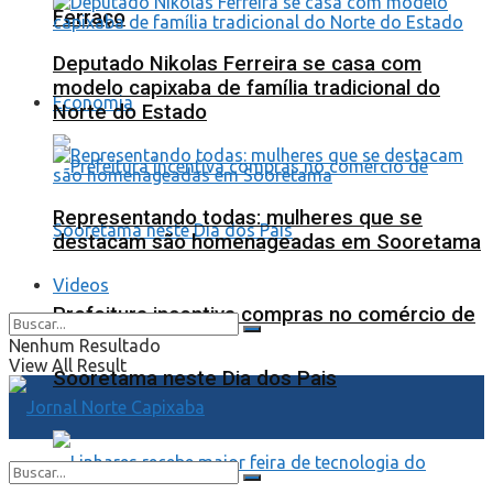
Ferraço
Deputado Nikolas Ferreira se casa com
modelo capixaba de família tradicional do
Economia
Norte do Estado
Representando todas: mulheres que se
destacam são homenageadas em Sooretama
Videos
Prefeitura incentiva compras no comércio de
Nenhum Resultado
View All Result
Sooretama neste Dia dos Pais