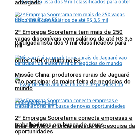
advogado
2º Emprega Sooretama tem mais de 250
vagas disponíveis com salários de até R$ 3,5
Divulgada lista dos 9 mil classificados para
mil
obter CNH gratuita no ES
Missão China: produtores rurais de Jaguaré
vão participar da maior feira de negócios do
mundo
2º Emprega Sooretama conecta empresas e
trabalhadores em busca de novas
Evair de Melo anuncia unidade de pesquisa da
oportunidades