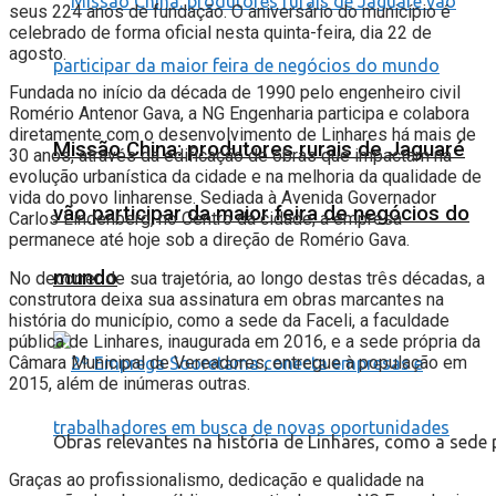
seus 224 anos de fundação. O aniversário do município é
celebrado de forma oficial nesta quinta-feira, dia 22 de
agosto.
Fundada no início da década de 1990 pelo engenheiro civil
Romério Antenor Gava, a NG Engenharia participa e colabora
diretamente com o desenvolvimento de Linhares há mais de
Missão China: produtores rurais de Jaguaré
30 anos, através da edificação de obras que impactam na
evolução urbanística da cidade e na melhoria da qualidade de
vida do povo linharense. Sediada à Avenida Governador
vão participar da maior feira de negócios do
Carlos Lindenberg, no Centro da cidade, a empresa
permanece até hoje sob a direção de Romério Gava.
mundo
No decorrer de sua trajetória, ao longo destas três décadas, a
construtora deixa sua assinatura em obras marcantes na
história do município, como a sede da Faceli, a faculdade
pública de Linhares, inaugurada em 2016, e a sede própria da
Câmara Municipal de Vereadores, entregue à população em
2015, além de inúmeras outras.
Obras relevantes na história de Linhares, como a sede 
Graças ao profissionalismo, dedicação e qualidade na