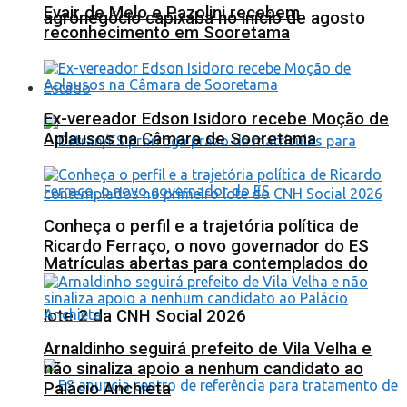
Evair de Melo e Pazolini recebem
agronegócio capixaba no início de agosto
reconhecimento em Sooretama
Estado
Ex-vereador Edson Isidoro recebe Moção de
Aplausos na Câmara de Sooretama
Conheça o perfil e a trajetória política de
Ricardo Ferraço, o novo governador do ES
Matrículas abertas para contemplados do
lote 2 da CNH Social 2026
Arnaldinho seguirá prefeito de Vila Velha e
não sinaliza apoio a nenhum candidato ao
Palácio Anchieta