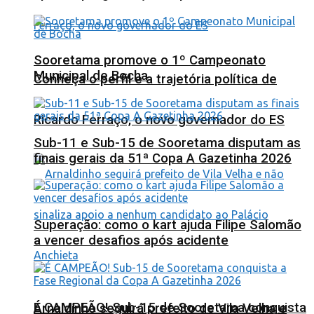
Sooretama promove o 1º Campeonato
Municipal de Bocha
Conheça o perfil e a trajetória política de
Ricardo Ferraço, o novo governador do ES
Sub-11 e Sub-15 de Sooretama disputam as
finais gerais da 51ª Copa A Gazetinha 2026
Superação: como o kart ajuda Filipe Salomão
a vencer desafios após acidente
É CAMPEÃO! Sub-15 de Sooretama conquista
Arnaldinho seguirá prefeito de Vila Velha e