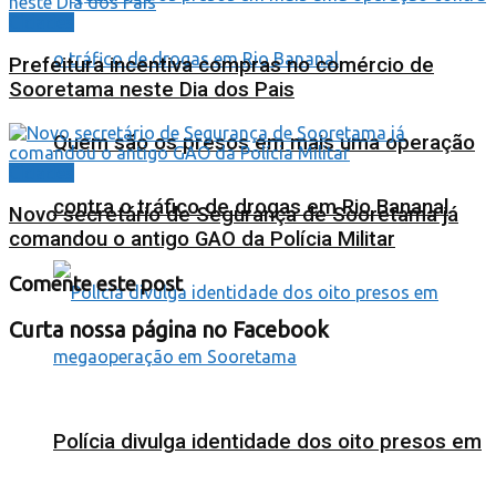
Cidades
Prefeitura incentiva compras no comércio de
Sooretama neste Dia dos Pais
Quem são os presos em mais uma operação
Cidades
contra o tráfico de drogas em Rio Bananal
Novo secretário de Segurança de Sooretama já
comandou o antigo GAO da Polícia Militar
Comente este post
Curta nossa página no Facebook
Polícia divulga identidade dos oito presos em