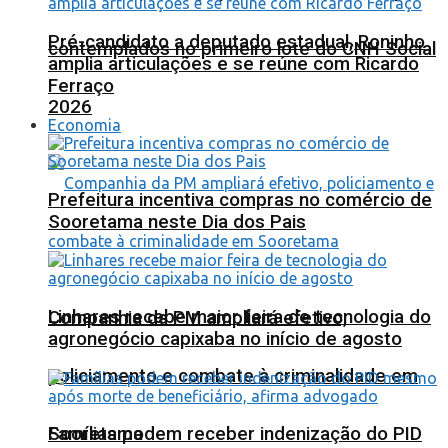
Pré-candidato a deputado estadual, Roninho
contemplados no primeiro lote do CNH Social
amplia articulações e se reúne com Ricardo
Ferraço
2026
Economia
Prefeitura incentiva compras no comércio de
Sooretama neste Dia dos Pais
Linhares recebe maior feira de tecnologia do
Companhia da PM ampliará efetivo,
agronegócio capixaba no início de agosto
policiamento e combate à criminalidade em
Sooretama
Famílias podem receber indenização do PID