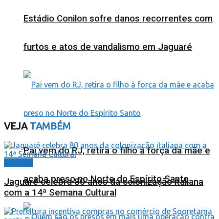
Estádio Conilon sofre danos recorrentes com
furtos e atos de vandalismo em Jaguaré
VEJA
TAMBÉM
Pai vem do RJ, retira o filho à força da mãe e
Cidades
acaba preso no Norte do Espírito Santo
Jaguaré celebra 80 anos da colonização italiana
com a 14ª Semana Cultural