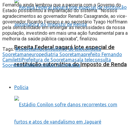
Fernando ainda lembrou que a parceria com o Governo do
Estado possibilitou a implantação do sistema. “Nossos
agradecimentos ao governador Renato Casagrande, ao vice-
governador Ricardo Ferraço e ao secretário Tyago Hoffmann
pela sensibilidade em enxergar as necessidades da nossa
população, investindo em mais uma ação fundamental para a
melhoria da saúde pública capixaba”, finalizou.
Receita Federal pagará lote especial de
Tags:
#sooretama
consultório de teleconsulta
Sooretama
neuropediatria Sooretama
prefeito Fernando
Camiletti
Prefeitura de Sooretama
sala teleconsulta
restituição automática do Imposto de Renda
Sooretama
teleconsultas Sooretama
Polícia