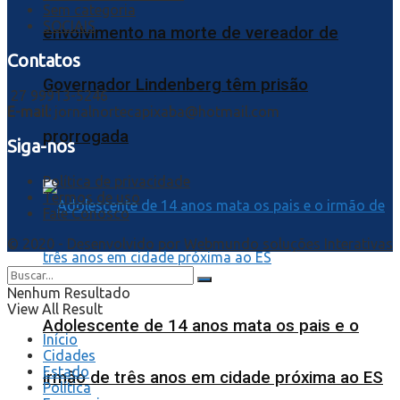
Sem categoria
SOCIAIS
envolvimento na morte de vereador de
Contatos
Governador Lindenberg têm prisão
27 99913-5246
E-mail:
jornalnortecapixaba@hotmail.com
prorrogada
Siga-nos
Política de privacidade
Termos de uso
Fale Conosco
© 2020 - Desenvolvido por
Webmundo soluções Interativas
Nenhum Resultado
View All Result
Adolescente de 14 anos mata os pais e o
Início
Cidades
Estado
irmão de três anos em cidade próxima ao ES
Política