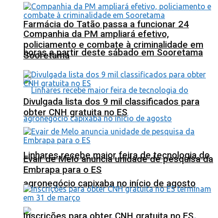
Farmácia do Tatão passa a funcionar 24
Companhia da PM ampliará efetivo,
policiamento e combate à criminalidade em
horas a partir deste sábado em Sooretama
Sooretama
Divulgada lista dos 9 mil classificados para
obter CNH gratuita no ES
Linhares recebe maior feira de tecnologia do
Evair de Melo anuncia unidade de pesquisa da
Embrapa para o ES
agronegócio capixaba no início de agosto
Inscrições para obter CNH gratuita no ES