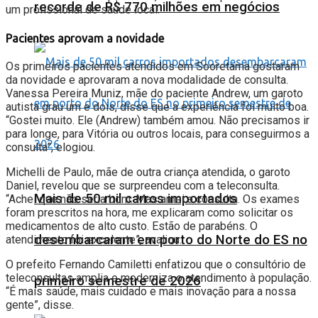
recorde de R$ 770 milhões em negócios
um profissional de saúde local.
Pacientes aprovam a novidade
Os primeiros pacientes atendidos em Sooretama gostaram
da novidade e aprovaram a nova modalidade de consulta.
Vanessa Pereira Muniz, mãe do paciente Andrew, um garoto
autista grau um e dois, disse que a experiência foi muito boa.
“Gostei muito. Ele (Andrew) também amou. Não precisamos ir
para longe, para Vitória ou outros locais, para conseguirmos a
consulta”, elogiou.
Michelli de Paulo, mãe de outra criança atendida, o garoto
Daniel, revelou que se surpreendeu com a teleconsulta.
Mais de 50 mil carros importados
“Achei que não seria bom. Mas amei a consulta. Os exames
foram prescritos na hora, me explicaram como solicitar os
medicamentos de alto custo. Estão de parabéns. O
desembarcaram em porto do Norte do ES no
atendimento foi excelente”, avaliou.
O prefeito Fernando Camiletti enfatizou que o consultório de
teleconsultas amplia e moderniza o atendimento à população.
primeiro semestre de 2026
“É mais saúde, mais cuidado e mais inovação para a nossa
gente”, disse.