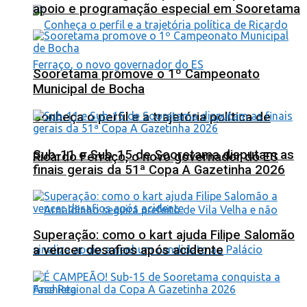
apoio e programação especial em Sooretama
Sooretama promove o 1º Campeonato
Municipal de Bocha
Conheça o perfil e a trajetória política de
Sub-11 e Sub-15 de Sooretama disputam as
Ricardo Ferraço, o novo governador do ES
finais gerais da 51ª Copa A Gazetinha 2026
Superação: como o kart ajuda Filipe Salomão
a vencer desafios após acidente