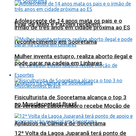
Adolescente de 14 anos mata os pais e o
Evair de Melo e Pazolini recebem
irmão de três anos em cidade próxima ao ES
reconhecimento em Sooretama
Mulher inventa estupro, realiza aborto ilegal e
pode parar na cadeia em Linhares
Esportes
Fisiculturista de Sooretama alcança o top 3
no Musclecontest Brazil
Ex-vereador Edson Isidoro recebe Moção de
Aplausos na Câmara de Sooretama
12ª Volta da Lagoa Juparanã terá ponto de