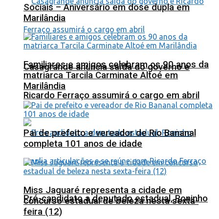
Sociais – Aniversário em dose dupla em
Marilândia
Familiares e amigos celebram os 90 anos da
Casagrande anuncia saída do governo e
matriarca Tarcila Carminate Altoé em
Marilândia
Ricardo Ferraço assumirá o cargo em abril
Pai de prefeito e vereador de Rio Bananal
completa 101 anos de idade
Miss Jaguaré representa a cidade em
Pré-candidato a deputado estadual, Roninho
concurso estadual de beleza nesta sexta-
feira (12)