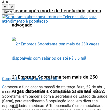
A
A
A
A
mesmo após morte de beneficiário, afirma
Reset
advogado
2º Emprega Sooretama tem mais de 250
Compartilhar
Twittar
Compartilhar
C
omeçou a funcionar na manhã desta terça-feira, 22 de abril,
vagas disponíveis com salários de até R$ 3,5
o consultório de Teleconsultas implantado pela Prefeitura de
Sooretama, em parceria com a Secretaria de Estado da Saúde
(Sesa), para atendimento à população local em diversas
mil
especialidades médicas. A Teleconsulta é uma modalidade