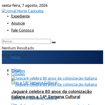
sexta-feira, 7 agosto, 2026
Expediente
Anuncie
Fale Conosco
Nenhum Resultado
View All Result
Início
Início
Cidades
Cidades
Jaguaré celebra 80 anos da colonização
italiana com a 14ª Semana Cultural