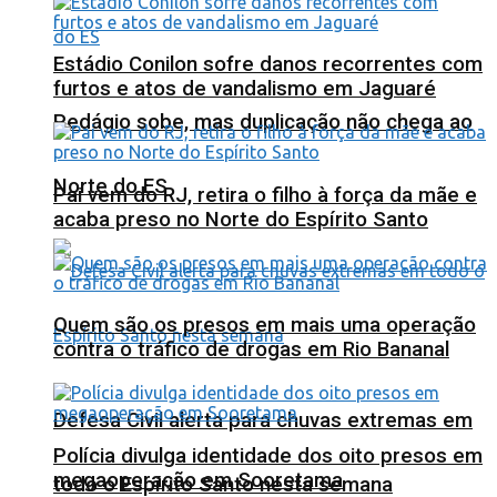
Estádio Conilon sofre danos recorrentes com
furtos e atos de vandalismo em Jaguaré
Pedágio sobe, mas duplicação não chega ao
Norte do ES
Pai vem do RJ, retira o filho à força da mãe e
acaba preso no Norte do Espírito Santo
Quem são os presos em mais uma operação
contra o tráfico de drogas em Rio Bananal
Defesa Civil alerta para chuvas extremas em
Polícia divulga identidade dos oito presos em
megaoperação em Sooretama
todo o Espírito Santo nesta semana