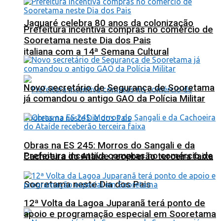
Jaguaré celebra 80 anos da colonização
Prefeitura incentiva compras no comércio de
Sooretama neste Dia dos Pais
italiana com a 14ª Semana Cultural
Novo secretário de Segurança de Sooretama
já comandou o antigo GAO da Polícia Militar
Obras na ES 245: Morros do Sangali e da
Prefeitura incentiva compras no comércio de
Cachoeira do Ataíde receberão terceira faixa
Sooretama neste Dia dos Pais
12ª Volta da Lagoa Juparanã terá ponto de
apoio e programação especial em Sooretama