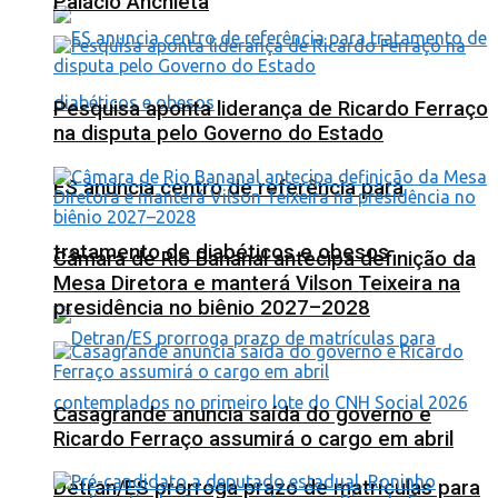
Palácio Anchieta
Pesquisa aponta liderança de Ricardo Ferraço
na disputa pelo Governo do Estado
ES anuncia centro de referência para
tratamento de diabéticos e obesos
Câmara de Rio Bananal antecipa definição da
Mesa Diretora e manterá Vilson Teixeira na
presidência no biênio 2027–2028
Casagrande anuncia saída do governo e
Ricardo Ferraço assumirá o cargo em abril
Detran/ES prorroga prazo de matrículas para