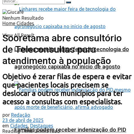
Nenhum Resultado
Home
Cidades
Sooretama abre consultório
View All Result
de Teleconsultas para
Linhares recebe maior feira de tecnologia do
atendimento à população
agronegócio capixaba no início de agosto
Objetivo é zerar filas de espera e evitar
que pacientes locais precisem se
deslocar a outros municípios para ter
acesso a consultas com especialistas.
por
Redação
23 de abril de 2025
em
Cidades
,
Destaques
Famílias podem receber indenização do PID
Reading Time: 3 mins read