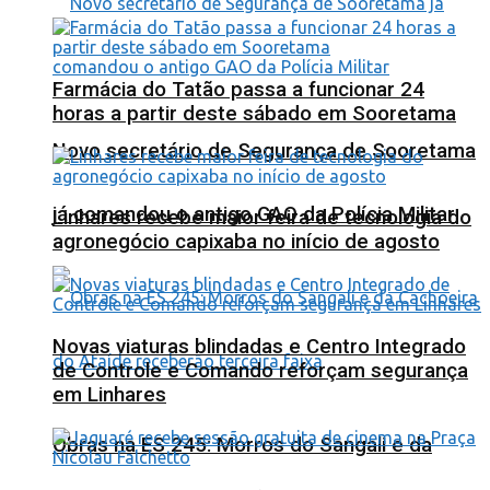
Farmácia do Tatão passa a funcionar 24
horas a partir deste sábado em Sooretama
Novo secretário de Segurança de Sooretama
já comandou o antigo GAO da Polícia Militar
Linhares recebe maior feira de tecnologia do
agronegócio capixaba no início de agosto
Novas viaturas blindadas e Centro Integrado
de Controle e Comando reforçam segurança
em Linhares
Obras na ES 245: Morros do Sangali e da