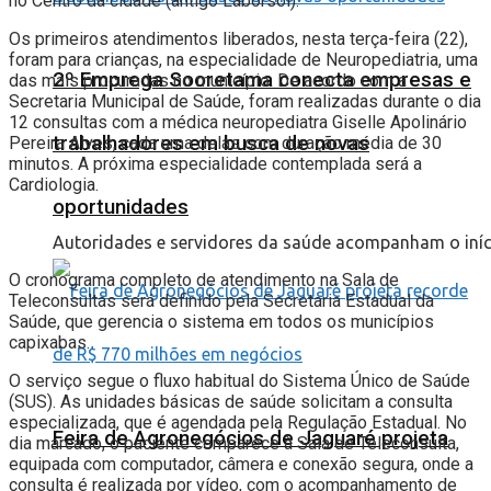
no Centro da cidade (antigo Laborsol).
Os primeiros atendimentos liberados, nesta terça-feira (22),
foram para crianças, na especialidade de Neuropediatria, uma
2º Emprega Sooretama conecta empresas e
das mais procuradas no município. De acordo com a
Secretaria Municipal de Saúde, foram realizadas durante o dia
12 consultas com a médica neuropediatra Giselle Apolinário
trabalhadores em busca de novas
Pereira Alves, cada uma delas com duração média de 30
minutos. A próxima especialidade contemplada será a
Cardiologia.
oportunidades
Autoridades e servidores da saúde acompanham o iníc
O cronograma completo de atendimento na Sala de
Teleconsultas será definido pela Secretaria Estadual da
Saúde, que gerencia o sistema em todos os municípios
capixabas.
O serviço segue o fluxo habitual do Sistema Único de Saúde
(SUS). As unidades básicas de saúde solicitam a consulta
especializada, que é agendada pela Regulação Estadual. No
Feira de Agronegócios de Jaguaré projeta
dia marcado, o paciente comparece à Sala de Teleconsulta,
equipada com computador, câmera e conexão segura, onde a
consulta é realizada por vídeo, com o acompanhamento de