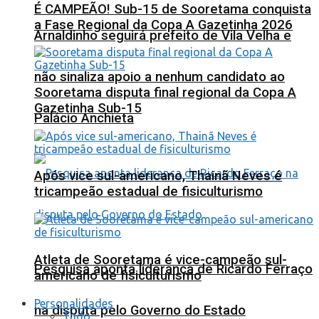
É CAMPEÃO! Sub-15 de Sooretama conquista
a Fase Regional da Copa A Gazetinha 2026
Arnaldinho seguirá prefeito de Vila Velha e
não sinaliza apoio a nenhum candidato ao
Sooretama disputa final regional da Copa A
Gazetinha Sub-15
Palácio Anchieta
Após vice sul-americano, Thainã Neves é
tricampeão estadual de fisiculturismo
Atleta de Sooretama é vice-campeão sul-
Pesquisa aponta liderança de Ricardo Ferraço
americano de fisiculturismo
Personalidades
na disputa pelo Governo do Estado
Tudo