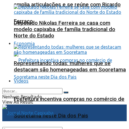
amplia articulações e se reúne com Ricardo
Ferraço
Deputado Nikolas Ferreira se casa com
modelo capixaba de família tradicional do
Norte do Estado
Economia
Representando todas: mulheres que se
destacam são homenageadas em Sooretama
Videos
Nenhum Resultado
Prefeitura incentiva compras no comércio de
View All Result
Sooretama neste Dia dos Pais