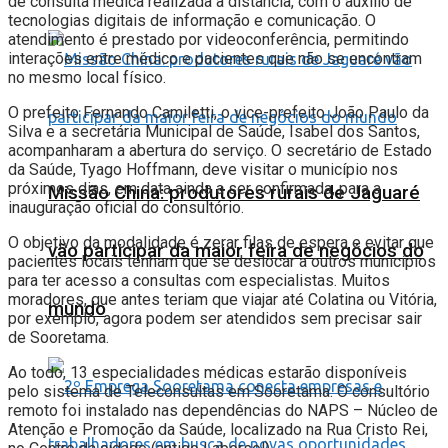
de consulta médica realizada à distância, com o auxílio de
tecnologias digitais de informação e comunicação. O
atendimento é prestado por videoconferência, permitindo
interações entre médico e pacientes que não se encontram
no mesmo local físico.
O prefeito Fernando Camiletti, o vice-prefeito João Paulo da
Silva e a secretária Municipal de Saúde, Isabel dos Santos,
acompanharam a abertura do serviço. O secretário de Estado
da Saúde, Tyago Hoffmann, deve visitar o município nos
próximos dias, em data ainda a ser confirmada, para a
Missão China: produtores rurais de Jaguaré
inauguração oficial do consultório.
O objetivo da modalidade é zerar filas de espera e evitar que
vão participar da maior feira de negócios do
pacientes locais tenham que se deslocar a outros municípios
para ter acesso a consultas com especialistas. Muitos
moradores, que antes teriam que viajar até Colatina ou Vitória,
mundo
por exemplo, agora podem ser atendidos sem precisar sair
de Sooretama.
Ao todo, 13 especialidades médicas estarão disponíveis
pelo sistema de Teleconsultas em Sooretama. O consultório
remoto foi instalado nas dependências do NAPS – Núcleo de
Atenção e Promoção da Saúde, localizado na Rua Cristo Rei,