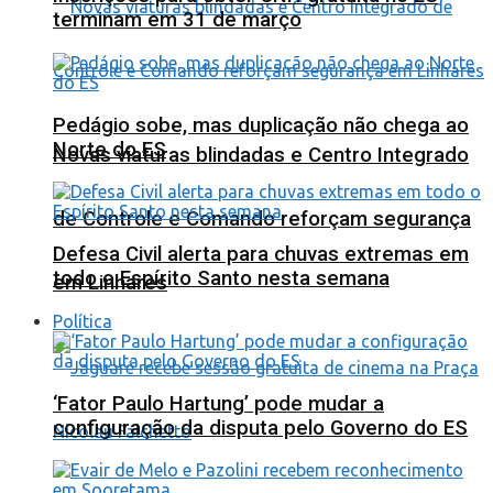
terminam em 31 de março
Pedágio sobe, mas duplicação não chega ao
Norte do ES
Novas viaturas blindadas e Centro Integrado
de Controle e Comando reforçam segurança
Defesa Civil alerta para chuvas extremas em
todo o Espírito Santo nesta semana
em Linhares
Política
‘Fator Paulo Hartung’ pode mudar a
configuração da disputa pelo Governo do ES