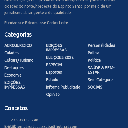
cidades do norte/noroeste do Espírito Santo, por meio de um
jornalismo abrangente e de qualidade.
Fundador e Editor: José Carlos Leite
Categorias
AGROJURIDICO
EDIÇÕES
Personalidades
IMPRESSAS
Cidades
Polícia
ELEIÇÕES 2022
Cultura/Turismo
Política
ESPECIAL
Destaques
SAÚDE & BEM-
Esportes
ESTAR
Economia
Estado
Sem Categoria
EDIÇÕES
IMPRESSAS
Informe Publicitário
SOCIAIS
Opinião
Contatos
27 99913-5246
E-mail:
jornalnortecapixaba@hotmail.com