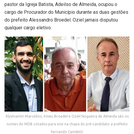
pastor da Igreja Batista, Adeilso de Almeida, ocupou o
cargo de Procurador do Município durante as duas gestões
do prefeito Alessandro Broedel. Oziel jamais disputou
qualquer cargo eletivo.
Klysmamm Marcelino, Irineu Broedel e Oziel Nogueira de Almeida são os
nomes do MDB cotados para vice na chapa do pré-candidato a prefeito
Fernando Camiletti