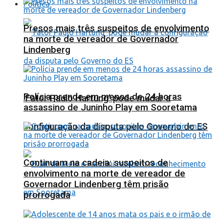
Política
Presos mais três suspeitos de envolvimento
na morte de vereador de Governador
Lindenberg
Polícia prende em menos de 24 horas
‘Fator Paulo Hartung’ pode mudar a
assassino de Juninho Play em Sooretama
configuração da disputa pelo Governo do ES
Continuam na cadeia: suspeitos de
envolvimento na morte de vereador de
Governador Lindenberg têm prisão
prorrogada