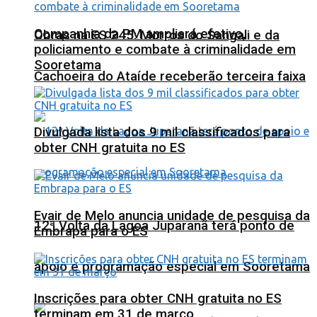
Companhia da PM ampliará efetivo,
Obras na ES 245: Morros do Sangali e da
policiamento e combate à criminalidade em
Sooretama
Cachoeira do Ataíde receberão terceira faixa
Divulgada lista dos 9 mil classificados para
obter CNH gratuita no ES
Evair de Melo anuncia unidade de pesquisa da
12ª Volta da Lagoa Juparanã terá ponto de
Embrapa para o ES
apoio e programação especial em Sooretama
Inscrições para obter CNH gratuita no ES
terminam em 31 de março