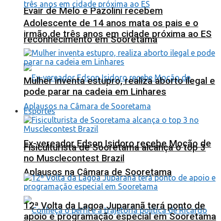
Evair de Melo e Pazolini recebem
Adolescente de 14 anos mata os pais e o
irmão de três anos em cidade próxima ao ES
reconhecimento em Sooretama
Mulher inventa estupro, realiza aborto ilegal e
pode parar na cadeia em Linhares
Esportes
Ex-vereador Edson Isidoro recebe Moção de
Fisiculturista de Sooretama alcança o top 3
no Musclecontest Brazil
Aplausos na Câmara de Sooretama
12ª Volta da Lagoa Juparanã terá ponto de
apoio e programação especial em Sooretama