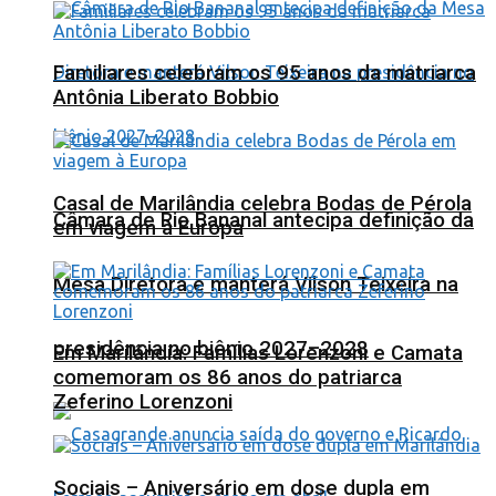
Familiares celebram os 95 anos da matriarca
Antônia Liberato Bobbio
Casal de Marilândia celebra Bodas de Pérola
Câmara de Rio Bananal antecipa definição da
em viagem à Europa
Mesa Diretora e manterá Vilson Teixeira na
presidência no biênio 2027–2028
Em Marilândia: Famílias Lorenzoni e Camata
comemoram os 86 anos do patriarca
Zeferino Lorenzoni
Sociais – Aniversário em dose dupla em