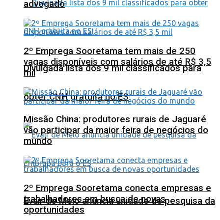
advogado
2º Emprega Sooretama tem mais de 250
vagas disponíveis com salários de até R$ 3,5
Divulgada lista dos 9 mil classificados para
mil
obter CNH gratuita no ES
Missão China: produtores rurais de Jaguaré
vão participar da maior feira de negócios do
mundo
2º Emprega Sooretama conecta empresas e
trabalhadores em busca de novas
Evair de Melo anuncia unidade de pesquisa da
oportunidades