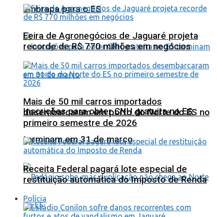
Embrapa para o ES
Feira de Agronegócios de Jaguaré projeta
recorde de R$ 770 milhões em negócios
Mais de 50 mil carros importados
Inscrições para obter CNH gratuita no ES
desembarcaram em porto do Norte do ES no
primeiro semestre de 2026
terminam em 31 de março
Receita Federal pagará lote especial de
restituição automática do Imposto de Renda
Polícia