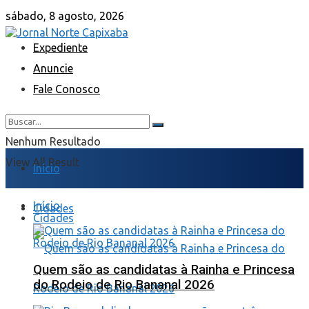
sábado, 8 agosto, 2026
Expediente
Anuncie
Fale Conosco
Nenhum Resultado
View All Result
Início
Início
Cidades
Cidades
Quem são as candidatas à Rainha e Princesa
do Rodeio de Rio Bananal 2026