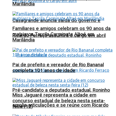
Marilândia
Casagrande anuncia saída do governo e
Familiares e amigos celebram os 90 anos da
matriarca Tarcila Carminate Altoé em
Ricardo Ferraço assumirá o cargo em abril
Marilândia
Pai de prefeito e vereador de Rio Bananal
completa 101 anos de idade
Pré-candidato a deputado estadual, Roninho
Miss Jaguaré representa a cidade em
concurso estadual de beleza nesta sexta-
amplia articulações e se reúne com Ricardo
feira (12)