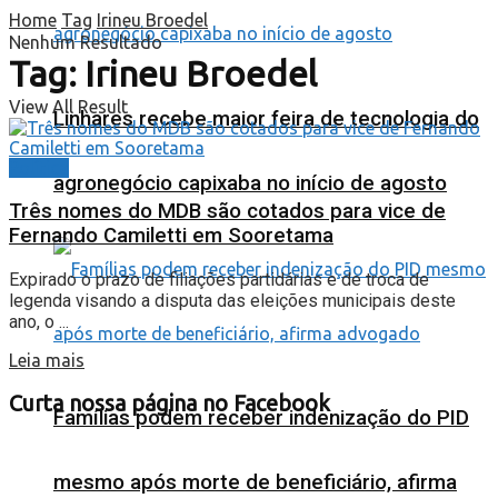
Home
Tag
Irineu Broedel
Nenhum Resultado
Tag:
Irineu Broedel
View All Result
Linhares recebe maior feira de tecnologia do
Política
agronegócio capixaba no início de agosto
Três nomes do MDB são cotados para vice de
Fernando Camiletti em Sooretama
Expirado o prazo de filiações partidárias e de troca de
legenda visando a disputa das eleições municipais deste
ano, o ...
Leia mais
Curta nossa página no Facebook
Famílias podem receber indenização do PID
mesmo após morte de beneficiário, afirma