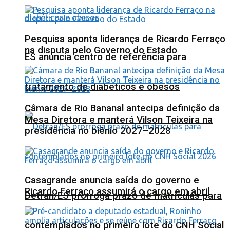
Pesquisa aponta liderança de Ricardo Ferraço
na disputa pelo Governo do Estado
ES anuncia centro de referência para
tratamento de diabéticos e obesos
Câmara de Rio Bananal antecipa definição da
Mesa Diretora e manterá Vilson Teixeira na
presidência no biênio 2027–2028
Casagrande anuncia saída do governo e
Ricardo Ferraço assumirá o cargo em abril
Detran/ES prorroga prazo de matrículas para
contemplados no primeiro lote do CNH Social