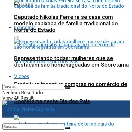
Ferraço
Deputado Nikolas Ferreira se casa com
modelo capixaba de família tradicional do
Economia
Norte do Estado
Representando todas: mulheres que se
destacam são homenageadas em Sooretama
Videos
Prefeitura incentiva compras no comércio de
Nenhum Resultado
View All Result
Sooretama neste Dia dos Pais