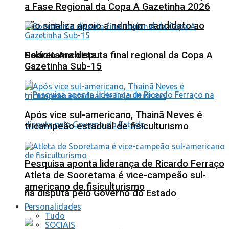
a Fase Regional da Copa A Gazetinha 2026
não sinaliza apoio a nenhum candidato ao
Sooretama disputa final regional da Copa A
Palácio Anchieta
Gazetinha Sub-15
Após vice sul-americano, Thainã Neves é
tricampeão estadual de fisiculturismo
Pesquisa aponta liderança de Ricardo Ferraço
Atleta de Sooretama é vice-campeão sul-
americano de fisiculturismo
na disputa pelo Governo do Estado
Personalidades
Tudo
SOCIAIS