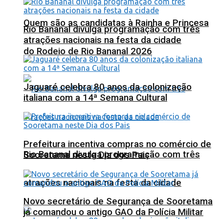
Quem são as candidatas à Rainha e Princesa
Rio Bananal divulga programação com três
atrações nacionais na festa da cidade
do Rodeio de Rio Bananal 2026
Jaguaré celebra 80 anos da colonização
italiana com a 14ª Semana Cultural
Prefeitura incentiva compras no comércio de
Rio Bananal divulga programação com três
Sooretama neste Dia dos Pais
atrações nacionais na festa da cidade
Novo secretário de Segurança de Sooretama
já comandou o antigo GAO da Polícia Militar