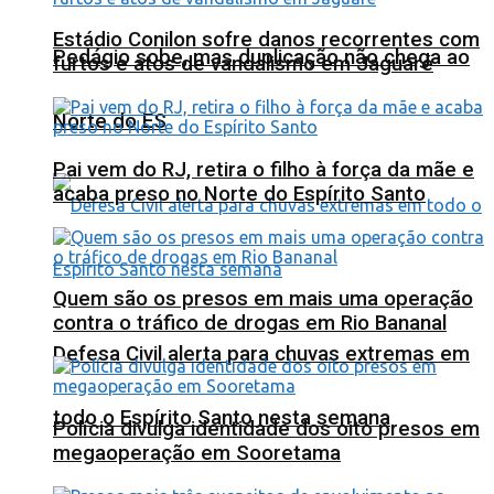
Estádio Conilon sofre danos recorrentes com
Pedágio sobe, mas duplicação não chega ao
furtos e atos de vandalismo em Jaguaré
Norte do ES
Pai vem do RJ, retira o filho à força da mãe e
acaba preso no Norte do Espírito Santo
Quem são os presos em mais uma operação
contra o tráfico de drogas em Rio Bananal
Defesa Civil alerta para chuvas extremas em
todo o Espírito Santo nesta semana
Polícia divulga identidade dos oito presos em
megaoperação em Sooretama