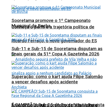
Sooretama promove o 1º Campeonato
Municipal de Bocha
Conheça o perfil e a trajetória política de
Ricardo Ferraço, o novo governador do ES
Sub-11 e Sub-15 de Sooretama disputam as
finais gerais da 51ª Copa A Gazetinha 2026
Superação: como o kart ajuda Filipe Salomão
a vencer desafios após acidente
É CAMPEÃO! Sub-15 de Sooretama conquista
Arnaldinho seguirá prefeito de Vila Velha e