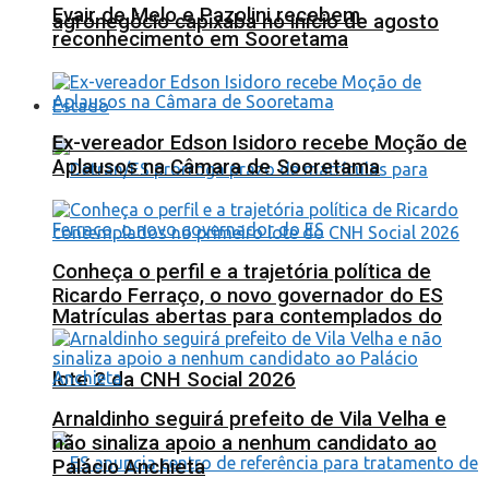
Evair de Melo e Pazolini recebem
agronegócio capixaba no início de agosto
reconhecimento em Sooretama
Estado
Ex-vereador Edson Isidoro recebe Moção de
Aplausos na Câmara de Sooretama
Conheça o perfil e a trajetória política de
Ricardo Ferraço, o novo governador do ES
Matrículas abertas para contemplados do
lote 2 da CNH Social 2026
Arnaldinho seguirá prefeito de Vila Velha e
não sinaliza apoio a nenhum candidato ao
Palácio Anchieta