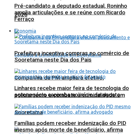
Pré-candidato a deputado estadual, Roninho
amplia articulações e se reúne com Ricardo
2026
Ferraço
Economia
Prefeitura incentiva compras no comércio de
Sooretama neste Dia dos Pais
Companhia da PM ampliará efetivo,
Linhares recebe maior feira de tecnologia do
agronegócio capixaba no início de agosto
policiamento e combate à criminalidade em
Sooretama
Famílias podem receber indenização do PID
mesmo após morte de beneficiário, afirma