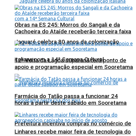
Obras na ES 245: Morros do Sangali e da
Cachoeira do Ataíde receberão terceira faixa
Jaguaré celebra 80 anos da colonização
italiana com a 14ª Semana Cultural
12ª Volta da Lagoa Juparanã terá ponto de
apoio e programação especial em Sooretama
Farmácia do Tatão passa a funcionar 24
horas a partir deste sábado em Sooretama
Prefeitura incentiva compras no comércio de
Linhares recebe maior feira de tecnologia do