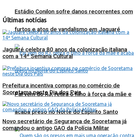
Estádio Conilon sofre danos recorrentes com
Últimas notícias
furtos e atos de vandalismo em Jaguaré
Jaguaré celebra 80 anos da colonização italiana
com a 14ª Semana Cultural
Prefeitura incentiva compras no comércio de
Sooretama neste Dia dos Pais
Pai vem do RJ, retira o filho à força da mãe e
acaba preso no Norte do Espírito Santo
Novo secretário de Segurança de Sooretama já
comandou o antigo GAO da Polícia Militar