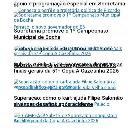
apoio e programação especial em Sooretama
Sooretama promove o 1º Campeonato
Municipal de Bocha
Conheça o perfil e a trajetória política de
Sub-11 e Sub-15 de Sooretama disputam as
Ricardo Ferraço, o novo governador do ES
finais gerais da 51ª Copa A Gazetinha 2026
Superação: como o kart ajuda Filipe Salomão
a vencer desafios após acidente