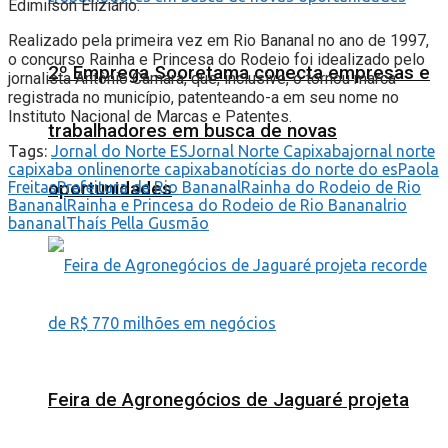
Edimilson Eliziário.
Realizado pela primeira vez em Rio Bananal no ano de 1997,
o concurso Rainha e Princesa do Rodeio foi idealizado pelo
2º Emprega Sooretama conecta empresas e
jornalista Antônio Câmara, que, inclusive, o tornou marca
registrada no município, patenteando-a em seu nome no
Instituto Nacional de Marcas e Patentes.
trabalhadores em busca de novas
Tags:
Jornal do Norte ES
Jornal Norte Capixaba
jornal norte
capixaba online
norte capixaba
notícias do norte do es
Paola
oportunidades
Freitas
Prefeitura de Rio Bananal
Rainha do Rodeio de Rio
Bananal
Rainha e Princesa do Rodeio de Rio Bananal
rio
bananal
Thaís Pella Gusmão
Feira de Agronegócios de Jaguaré projeta