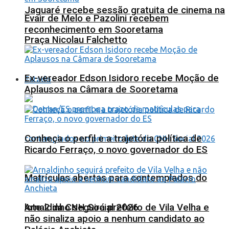
Jaguaré recebe sessão gratuita de cinema na
Evair de Melo e Pazolini recebem
reconhecimento em Sooretama
Praça Nicolau Falchetto
Ex-vereador Edson Isidoro recebe Moção de
Estado
Aplausos na Câmara de Sooretama
Conheça o perfil e a trajetória política de
Ricardo Ferraço, o novo governador do ES
Matrículas abertas para contemplados do
lote 2 da CNH Social 2026
Arnaldinho seguirá prefeito de Vila Velha e
não sinaliza apoio a nenhum candidato ao