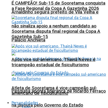
É CAMPEÃO! Sub-15 de Sooretama conquista
a Fase Regional da Copa A Gazetinha 2026
Arnaldinho seguirá prefeito de Vila Velha e
não sinaliza apoio a nenhum candidato ao
Sooretama disputa final regional da Copa A
Gazetinha Sub-15
Palácio Anchieta
Após vice sul-americano, Thainã Neves é
tricampeão estadual de fisiculturismo
Atleta de Sooretama é vice-campeão sul-
Pesquisa aponta liderança de Ricardo Ferraço
americano de fisiculturismo
Personalidades
na disputa pelo Governo do Estado
Tudo