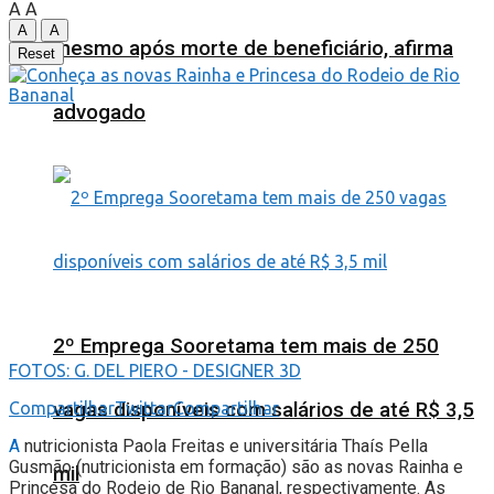
A
A
A
A
mesmo após morte de beneficiário, afirma
Reset
advogado
2º Emprega Sooretama tem mais de 250
FOTOS: G. DEL PIERO - DESIGNER 3D
vagas disponíveis com salários de até R$ 3,5
Compartilhar
Twittar
Compartilhar
A
nutricionista Paola Freitas e universitária Thaís Pella
Gusmão (nutricionista em formação) são as novas Rainha e
mil
Princesa do Rodeio de Rio Bananal, respectivamente. As