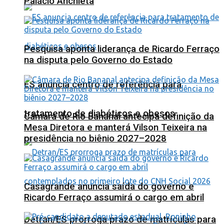
Palácio Anchieta
Pesquisa aponta liderança de Ricardo Ferraço
na disputa pelo Governo do Estado
ES anuncia centro de referência para
tratamento de diabéticos e obesos
Câmara de Rio Bananal antecipa definição da
Mesa Diretora e manterá Vilson Teixeira na
presidência no biênio 2027–2028
Casagrande anuncia saída do governo e
Ricardo Ferraço assumirá o cargo em abril
Detran/ES prorroga prazo de matrículas para