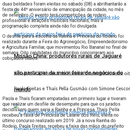
duas beldades foram eleitas no sábado (08) a abrilhantarão a
festa do 44º aniversário de emancipação da cidade, no mês
de setembro. O evento terá competições de rodeio
profissional e atrações musicais nacionais, mas a
programação completa ainda não foi divulgada.
O desfile para a escolha da Rainha e Princesa do Rodeio foi
realizado durante a Feira do Agronegócio, Empreendedorismo
e Agricultura Familiar, que movimentou Rio Bananal no final de
semana. Oito candidatas do município concorreram aos
Missão China: produtores rurais de Jaguaré
cobiçados títulos.
vão participar da maior feira de negócios do
A Rainha e a Princesa do Rodeio foram eleitas entre oi
Paola Freitas e Thaís Pella Gusmão com Simone Cescone
mundo
Paola e Thaís ficaram empatadas em primeiro lugar e tiveram
que realizar um desfile de desempate para que os jurados
decidissem quem seria a Rainha e a Princesa. Thaís Pella
recebeu a faixa de Princesa de Laiane dos Reis, eleita no
último concurso realizado em 2019. Já a nova Rainha do
Rodeio, Paola Freitas, recebeu a faixa das mãos do prefeito