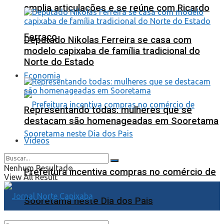
amplia articulações e se reúne com Ricardo
Ferraço
Deputado Nikolas Ferreira se casa com
modelo capixaba de família tradicional do
Norte do Estado
Economia
Representando todas: mulheres que se
destacam são homenageadas em Sooretama
Videos
Nenhum Resultado
Prefeitura incentiva compras no comércio de
View All Result
Sooretama neste Dia dos Pais