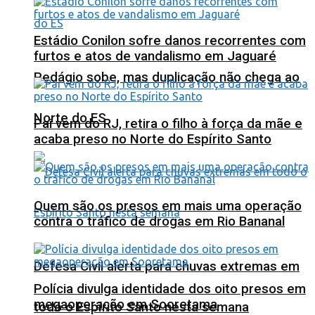
Estádio Conilon sofre danos recorrentes com
furtos e atos de vandalismo em Jaguaré
Pedágio sobe, mas duplicação não chega ao
Norte do ES
Pai vem do RJ, retira o filho à força da mãe e
acaba preso no Norte do Espírito Santo
Quem são os presos em mais uma operação
contra o tráfico de drogas em Rio Bananal
Defesa Civil alerta para chuvas extremas em
Polícia divulga identidade dos oito presos em
megaoperação em Sooretama
todo o Espírito Santo nesta semana