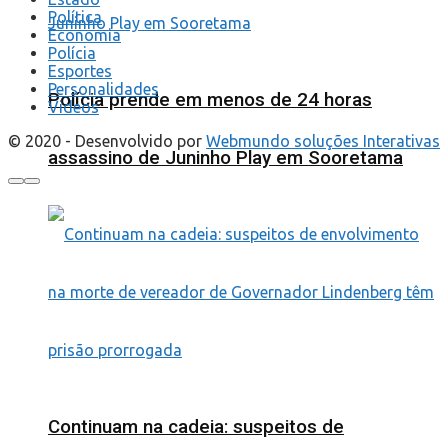
Política
Economia
Polícia
Esportes
Personalidades
Polícia prende em menos de 24 horas
Videos
© 2020 - Desenvolvido por
Webmundo soluções Interativas
assassino de Juninho Play em Sooretama
Continuam na cadeia: suspeitos de