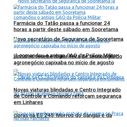
Farmácia do Tatão passa a funcionar 24
horas a partir deste sábado em Sooretama
Novo secretário de Segurança de Sooretama
já comandou o antigo GAO da Polícia Militar
Linhares recebe maior feira de tecnologia do
agronegócio capixaba no início de agosto
Novas viaturas blindadas e Centro Integrado
de Controle e Comando reforçam segurança
em Linhares
Obras na ES 245: Morros do Sangali e da