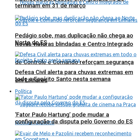
terminam em 31 de março
Pedágio sobe, mas duplicação não chega ao
Norte do ES
Novas viaturas blindadas e Centro Integrado
de Controle e Comando reforçam segurança
Defesa Civil alerta para chuvas extremas em
todo o Espírito Santo nesta semana
em Linhares
Política
‘Fator Paulo Hartung’ pode mudar a
configuração da disputa pelo Governo do ES