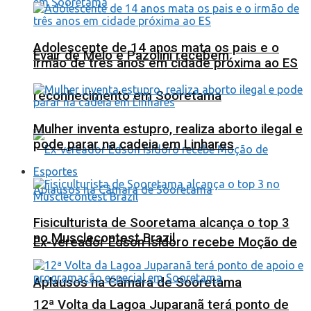
Adolescente de 14 anos mata os pais e o
Evair de Melo e Pazolini recebem
irmão de três anos em cidade próxima ao ES
reconhecimento em Sooretama
Mulher inventa estupro, realiza aborto ilegal e
pode parar na cadeia em Linhares
Esportes
Fisiculturista de Sooretama alcança o top 3
no Musclecontest Brazil
Ex-vereador Edson Isidoro recebe Moção de
Aplausos na Câmara de Sooretama
12ª Volta da Lagoa Juparanã terá ponto de