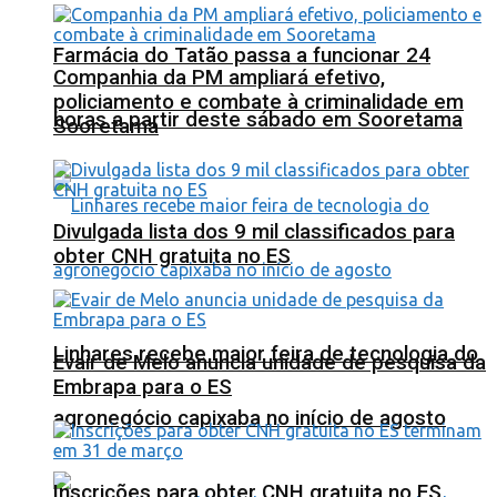
Farmácia do Tatão passa a funcionar 24
Companhia da PM ampliará efetivo,
policiamento e combate à criminalidade em
horas a partir deste sábado em Sooretama
Sooretama
Divulgada lista dos 9 mil classificados para
obter CNH gratuita no ES
Linhares recebe maior feira de tecnologia do
Evair de Melo anuncia unidade de pesquisa da
Embrapa para o ES
agronegócio capixaba no início de agosto
Inscrições para obter CNH gratuita no ES