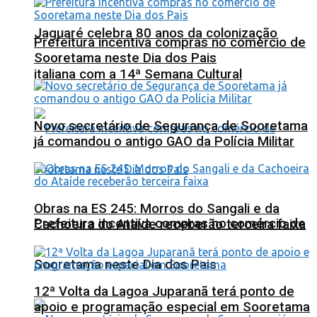
Jaguaré celebra 80 anos da colonização
Prefeitura incentiva compras no comércio de
Sooretama neste Dia dos Pais
italiana com a 14ª Semana Cultural
Novo secretário de Segurança de Sooretama
já comandou o antigo GAO da Polícia Militar
Obras na ES 245: Morros do Sangali e da
Prefeitura incentiva compras no comércio de
Cachoeira do Ataíde receberão terceira faixa
Sooretama neste Dia dos Pais
12ª Volta da Lagoa Juparanã terá ponto de
apoio e programação especial em Sooretama