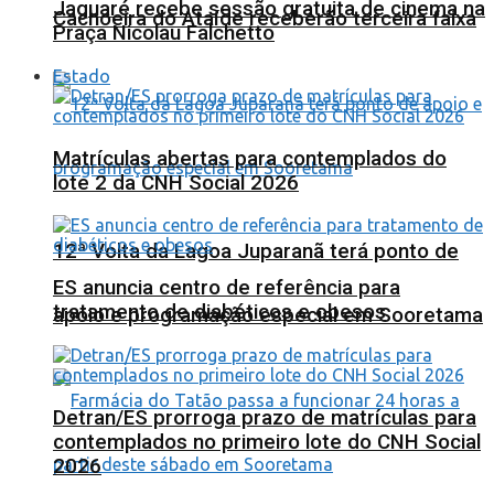
Jaguaré recebe sessão gratuita de cinema na
Cachoeira do Ataíde receberão terceira faixa
Praça Nicolau Falchetto
Estado
Matrículas abertas para contemplados do
lote 2 da CNH Social 2026
12ª Volta da Lagoa Juparanã terá ponto de
ES anuncia centro de referência para
tratamento de diabéticos e obesos
apoio e programação especial em Sooretama
Detran/ES prorroga prazo de matrículas para
contemplados no primeiro lote do CNH Social
2026