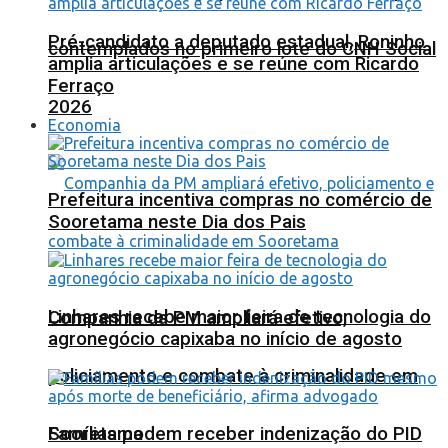
Pré-candidato a deputado estadual, Roninho
contemplados no primeiro lote do CNH Social
amplia articulações e se reúne com Ricardo
Ferraço
2026
Economia
Prefeitura incentiva compras no comércio de
Sooretama neste Dia dos Pais
Linhares recebe maior feira de tecnologia do
Companhia da PM ampliará efetivo,
agronegócio capixaba no início de agosto
policiamento e combate à criminalidade em
Sooretama
Famílias podem receber indenização do PID