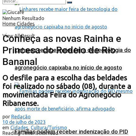
Nenhum Resultado
Home
Cidades
Conheça as novas Rainha e
View All Result
Princesa do Rodeio de Rio
Linhares recebe maior feira de tecnologia do
Bananal
agronegócio capixaba no início de agosto
O desfile para a escolha das beldades
foi realizado no sábado (08), durante a
movimentada Feira do Agronegócio
Ribanense.
por
Redação
10 de julho de 2023
em
Cidades
,
Cultura/Turismo
Famílias podem receber indenização do PID
Reading Time: 1 min read