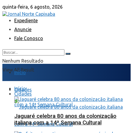
quinta-feira, 6 agosto, 2026
Expediente
Anuncie
Fale Conosco
Nenhum Resultado
View All Result
Início
Início
Cidades
Cidades
Jaguaré celebra 80 anos da colonização
italiana com a 14ª Semana Cultural