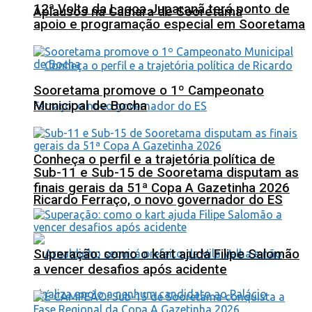
12ª Volta da Lagoa Juparanã terá ponto de
Aplausos na Câmara de Sooretama
apoio e programação especial em Sooretama
Sooretama promove o 1º Campeonato
Municipal de Bocha
Conheça o perfil e a trajetória política de
Sub-11 e Sub-15 de Sooretama disputam as
finais gerais da 51ª Copa A Gazetinha 2026
Ricardo Ferraço, o novo governador do ES
Superação: como o kart ajuda Filipe Salomão
a vencer desafios após acidente