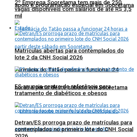
2º Emprega Sooretama tem mais de 250
apoio e programação especial em Sooretama
vagas disponíveis com salários de até R$ 3,5
mil
Estado
Matrículas abertas para contemplados do
lote 2 da CNH Social 2026
Farmácia do Tatão passa a funcionar 24
ES anuncia centro de referência para
horas a partir deste sábado em Sooretama
tratamento de diabéticos e obesos
Detran/ES prorroga prazo de matrículas para
contemplados no primeiro lote do CNH Social
2026