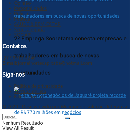
Opinião
Personalidades
Polícia
Política
SAÚDE & BEM-ESTAR
Sem categoria
SOCIAIS
2º Emprega Sooretama conecta empresas e
Contatos
trabalhadores em busca de novas
27 99913-5246
E-mail:
jornalnortecapixaba@hotmail.com
oportunidades
Siga-nos
Política de privacidade
Termos de uso
Fale Conosco
© 2020 - Desenvolvido por
Webmundo soluções Interativas
Nenhum Resultado
View All Result