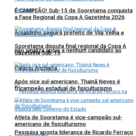
É CAMPEÃO! Sub-15 de Sooretama conquista
a Fase Regional da Copa A Gazetinha 2026
Arnaldinho seguirá prefeito de Vila Velha e
Sooretama disputa final regional da Copa A
não sinaliza apoio a nenhum candidato ao
Gazetinha Sub-15
Palácio Anchieta
Após vice sul-americano, Thainã Neves é
tricampeão estadual de fisiculturismo
Atleta de Sooretama é vice-campeão sul-
americano de fisiculturismo
Pesquisa aponta liderança de Ricardo Ferraço
Personalidades