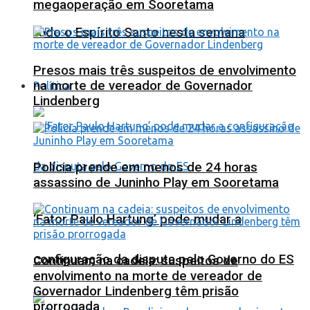
megaoperação em Sooretama
todo o Espírito Santo nesta semana
Presos mais três suspeitos de envolvimento
na morte de vereador de Governador
Política
Lindenberg
Polícia prende em menos de 24 horas
assassino de Juninho Play em Sooretama
‘Fator Paulo Hartung’ pode mudar a
configuração da disputa pelo Governo do ES
Continuam na cadeia: suspeitos de
envolvimento na morte de vereador de
Governador Lindenberg têm prisão
prorrogada