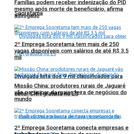
Famílias podem receber indenização do PID
mesmo após morte de beneficiário, afirma
Sooretama
advogado
2º Emprega Sooretama tem mais de 250
vagas disponíveis com salários de até R$ 3,5
mil
Divulgada lista dos 9 mil classificados para
Missão China: produtores rurais de Jaguaré
vão participar da maior feira de negócios do
obter CNH gratuita no ES
mundo
2º Emprega Sooretama conecta empresas e