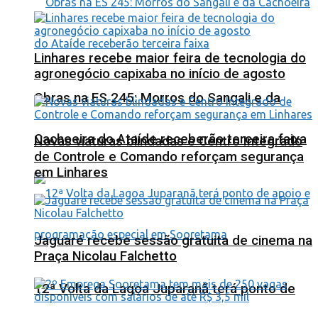
Linhares recebe maior feira de tecnologia do
agronegócio capixaba no início de agosto
Obras na ES 245: Morros do Sangali e da
Cachoeira do Ataíde receberão terceira faixa
Novas viaturas blindadas e Centro Integrado
de Controle e Comando reforçam segurança
em Linhares
Jaguaré recebe sessão gratuita de cinema na
Praça Nicolau Falchetto
12ª Volta da Lagoa Juparanã terá ponto de