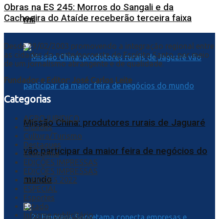
Obras na ES 245: Morros do Sangali e da
Cachoeira do Ataíde receberão terceira faixa
mil
Desde 29/02/2003 promovendo a integração regional entre
as cidades do norte/noroeste do Espírito Santo, por meio
de um jornalismo abrangente e de qualidade.
Fundador e Editor: José Carlos Leite
Categorias
AGROJURIDICO
Missão China: produtores rurais de Jaguaré
Cidades
Cultura/Turismo
Destaques
vão participar da maior feira de negócios do
Economia
EDIÇÕES IMPRESSAS
EDIÇÕES IMPRESSAS
mundo
ELEIÇÕES 2022
ESPECIAL
Esportes
Estado
Informe publicitário