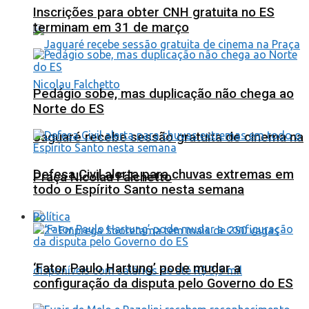
Inscrições para obter CNH gratuita no ES
terminam em 31 de março
Pedágio sobe, mas duplicação não chega ao
Norte do ES
Jaguaré recebe sessão gratuita de cinema na
Defesa Civil alerta para chuvas extremas em
Praça Nicolau Falchetto
todo o Espírito Santo nesta semana
Política
‘Fator Paulo Hartung’ pode mudar a
configuração da disputa pelo Governo do ES