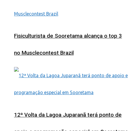
Fisiculturista de Sooretama alcança o top 3
no Musclecontest Brazil
12ª Volta da Lagoa Juparanã terá ponto de