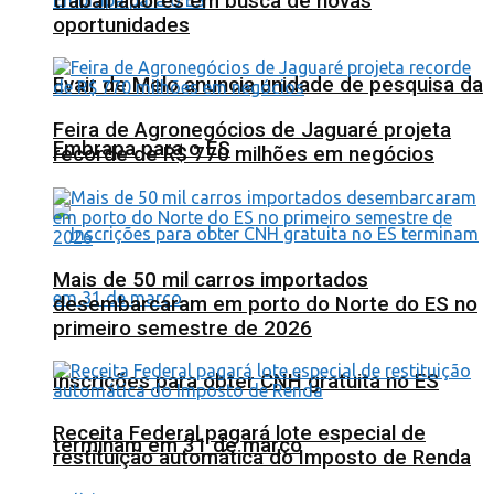
trabalhadores em busca de novas
oportunidades
Evair de Melo anuncia unidade de pesquisa da
Feira de Agronegócios de Jaguaré projeta
Embrapa para o ES
recorde de R$ 770 milhões em negócios
Mais de 50 mil carros importados
desembarcaram em porto do Norte do ES no
primeiro semestre de 2026
Inscrições para obter CNH gratuita no ES
Receita Federal pagará lote especial de
terminam em 31 de março
restituição automática do Imposto de Renda