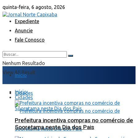
quinta-feira, 6 agosto, 2026
Expediente
Anuncie
Fale Conosco
Nenhum Resultado
View All Result
Início
Início
Cidades
Cidades
Prefeitura incentiva compras no comércio de
Sooretama neste Dia dos Pais