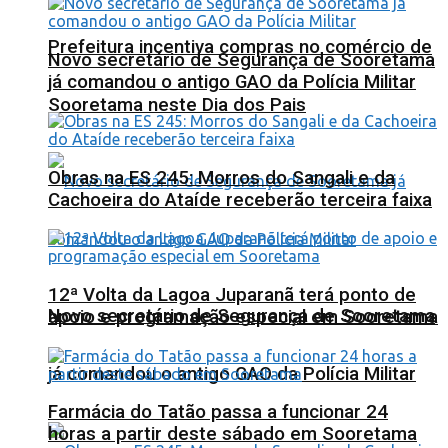
Prefeitura incentiva compras no comércio de
Novo secretário de Segurança de Sooretama
já comandou o antigo GAO da Polícia Militar
Sooretama neste Dia dos Pais
Obras na ES 245: Morros do Sangali e da
Cachoeira do Ataíde receberão terceira faixa
12ª Volta da Lagoa Juparanã terá ponto de
Novo secretário de Segurança de Sooretama
apoio e programação especial em Sooretama
já comandou o antigo GAO da Polícia Militar
Farmácia do Tatão passa a funcionar 24
horas a partir deste sábado em Sooretama