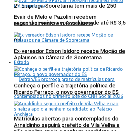
2º Emprega Sooretama tem mais de 250
Evair de Melo e Pazolini recebem
vagas disponíveis com salários de até R$ 3,5
reconhecimento em Sooretama
mil
Ex-vereador Edson Isidoro recebe Moção de
Aplausos na Câmara de Sooretama
Estado
Conheça o perfil e a trajetória política de
Ricardo Ferraço, o novo governador do ES
Matrículas abertas para contemplados do
Arnaldinho seguirá prefeito de Vila Velha e