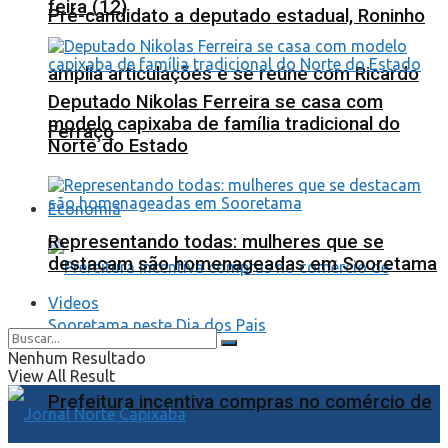
feira (12)
Pré-candidato a deputado estadual, Roninho
amplia articulações e se reúne com Ricardo
Deputado Nikolas Ferreira se casa com
modelo capixaba de família tradicional do
Ferraço
Norte do Estado
Economia
Representando todas: mulheres que se
destacam são homenageadas em Sooretama
Videos
Nenhum Resultado
View All Result
Prefeitura incentiva compras no comércio de