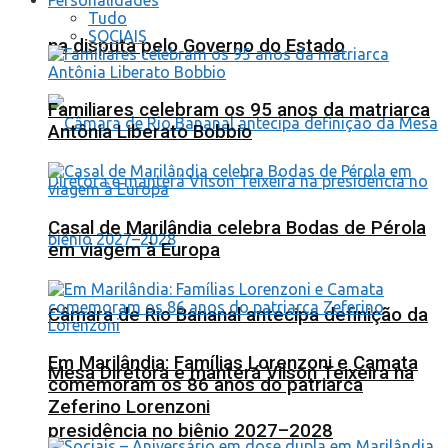
Tudo
SOCIAIS
na disputa pelo Governo do Estado
Familiares celebram os 95 anos da matriarca
Antônia Liberato Bobbio
Casal de Marilândia celebra Bodas de Pérola
em viagem à Europa
Câmara de Rio Bananal antecipa definição da
Em Marilândia: Famílias Lorenzoni e Camata
Mesa Diretora e manterá Vilson Teixeira na
comemoram os 86 anos do patriarca
Zeferino Lorenzoni
presidência no biênio 2027–2028