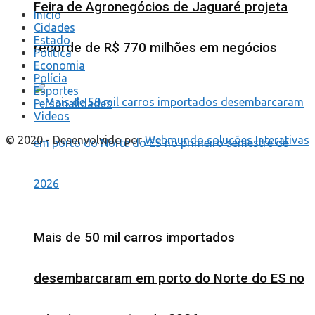
Feira de Agronegócios de Jaguaré projeta
Início
Cidades
Estado
recorde de R$ 770 milhões em negócios
Política
Economia
Polícia
Esportes
Personalidades
Videos
© 2020 - Desenvolvido por
Webmundo soluções Interativas
Mais de 50 mil carros importados
desembarcaram em porto do Norte do ES no