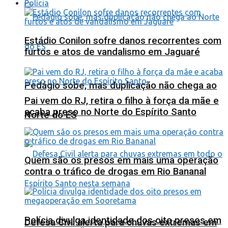
Polícia
Estádio Conilon sofre danos recorrentes com
furtos e atos de vandalismo em Jaguaré
Pedágio sobe, mas duplicação não chega ao
Pai vem do RJ, retira o filho à força da mãe e
acaba preso no Norte do Espírito Santo
Norte do ES
Quem são os presos em mais uma operação
contra o tráfico de drogas em Rio Bananal
Polícia divulga identidade dos oito presos em
Defesa Civil alerta para chuvas extremas em