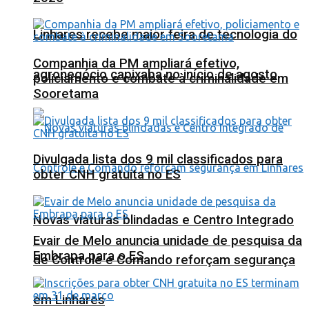
Linhares recebe maior feira de tecnologia do
Companhia da PM ampliará efetivo,
agronegócio capixaba no início de agosto
policiamento e combate à criminalidade em
Sooretama
Divulgada lista dos 9 mil classificados para
obter CNH gratuita no ES
Novas viaturas blindadas e Centro Integrado
Evair de Melo anuncia unidade de pesquisa da
Embrapa para o ES
de Controle e Comando reforçam segurança
em Linhares