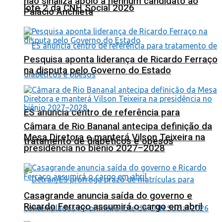
não sinaliza apoio a nenhum candidato ao
lote 2 da CNH Social 2026
Palácio Anchieta
Pesquisa aponta liderança de Ricardo Ferraço
na disputa pelo Governo do Estado
ES anuncia centro de referência para
Câmara de Rio Bananal antecipa definição da
Mesa Diretora e manterá Vilson Teixeira na
tratamento de diabéticos e obesos
presidência no biênio 2027–2028
Casagrande anuncia saída do governo e
Ricardo Ferraço assumirá o cargo em abril