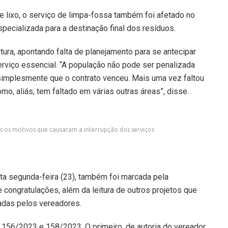
e lixo, o serviço de limpa-fossa também foi afetado no
ecializada para a destinação final dos resíduos.
ura, apontando falta de planejamento para se antecipar
rviço essencial. “A população não pode ser penalizada
 simplesmente que o contrato venceu. Mais uma vez faltou
mo, aliás, tem faltado em várias outras áreas”, disse.
s os motivos que causaram a interrupção dos serviços
a segunda-feira (23), também foi marcada pela
 congratulações, além da leitura de outros projetos que
adas pelos vereadores.
 156/2023 e 158/2023. O primeiro, de autoria do vereador