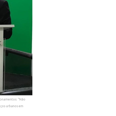
tionamentos: “Não
viços urbanos em