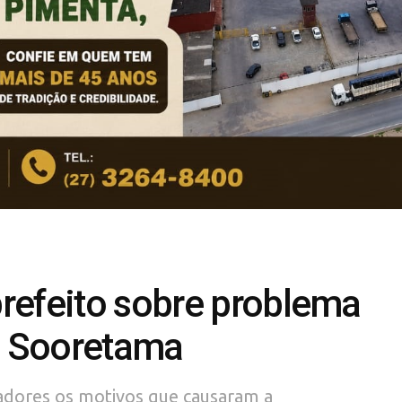
refeito sobre problema
em Sooretama
adores os motivos que causaram a