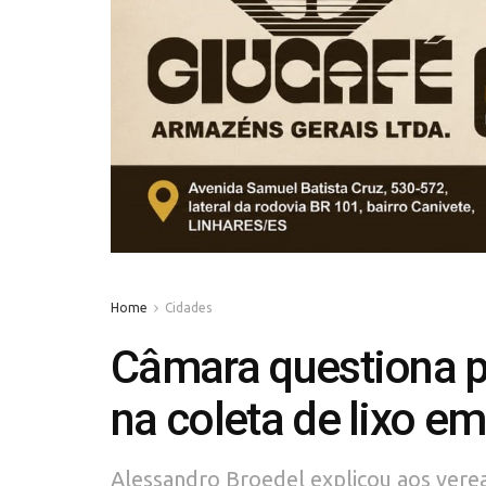
Home
Cidades
Câmara questiona p
na coleta de lixo 
Alessandro Broedel explicou aos vere