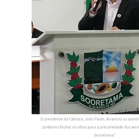
O presidente da Câmara, João Paulo, levantou os ques
podemos fechar os olhos para a precariedade dos ser
Sooretama”