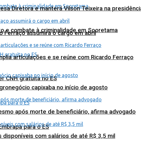
esa Diretora e manterá Vilson Teixeira na presidênc
nto e combate à criminalidade em Sooretama
o Ferraço assumirá o cargo em abril
plia articulações e se reúne com Ricardo Ferraço
ter CNH gratuita no ES
agronegócio capixaba no início de agosto
esmo após morte de beneficiário, afirma advogado
 Embrapa para o ES
isponíveis com salários de até R$ 3,5 mil