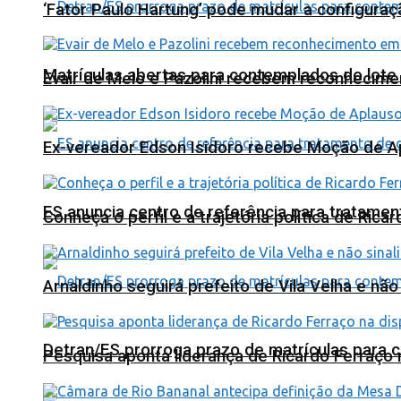
‘Fator Paulo Hartung’ pode mudar a configuraç
Matrículas abertas para contemplados do lote
Evair de Melo e Pazolini recebem reconhecim
Ex-vereador Edson Isidoro recebe Moção de 
ES anuncia centro de referência para tratamen
Conheça o perfil e a trajetória política de Ric
Arnaldinho seguirá prefeito de Vila Velha e nã
Detran/ES prorroga prazo de matrículas para 
Pesquisa aponta liderança de Ricardo Ferraço 