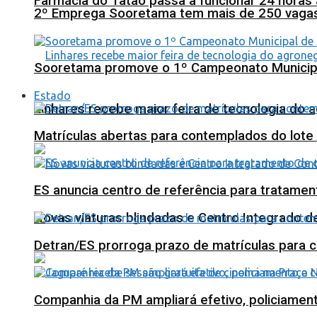
Farmácia do Tatão passa a funcionar 24 horas
2º Emprega Sooretama tem mais de 250 vagas d
Sooretama promove o 1º Campeonato Municip
Estado
Linhares recebe maior feira de tecnologia do 
Matrículas abertas para contemplados do lote
ES anuncia centro de referência para tratamen
Novas viaturas blindadas e Centro Integrado 
Detran/ES prorroga prazo de matrículas para 
Companhia da PM ampliará efetivo, policiame