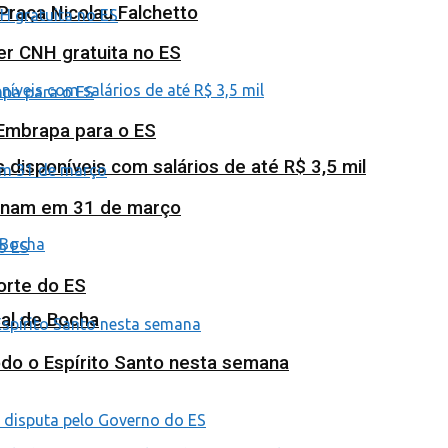
Praça Nicolau Falchetto
ter CNH gratuita no ES
 Embrapa para o ES
isponíveis com salários de até R$ 3,5 mil
minam em 31 de março
orte do ES
al de Bocha
odo o Espírito Santo nesta semana