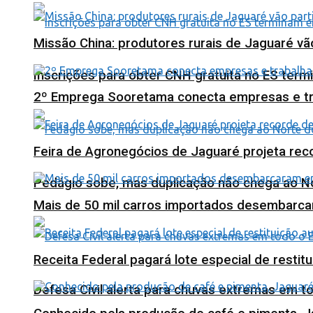
Missão China: produtores rurais de Jaguaré vã
Inscrições para obter CNH gratuita no ES ter
2º Emprega Sooretama conecta empresas e tr
Feira de Agronegócios de Jaguaré projeta re
Pedágio sobe, mas duplicação não chega ao N
Mais de 50 mil carros importados desembarca
Receita Federal pagará lote especial de resti
Defesa Civil alerta para chuvas extremas em t