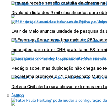
Jaguaré recebe sessão gratuita de cinema na 
Divulgada lista dos 9 mil classificados para ob
Evair de Melo anuncia unidade de pesquisa da
2º Emprega Sooretama tem mais de 250 vagas d
Inscrições para obter CNH gratuita no ES ter
Pedágio sobe, mas duplicação não chega ao N
Sooretama promove o 1º Campeonato Municip
Defesa Civil alerta para chuvas extremas em t
Estado
Política