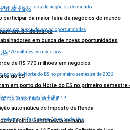
o participar da maior feira de negócios do mundo
minam em 31 de março
abalhadores em busca de novas oportunidades
corde de R$ 770 milhões em negócios
orte do ES
ram em porto do Norte do ES no primeiro semestre
tuição automática do Imposto de Renda
odo o Espírito Santo nesta semana