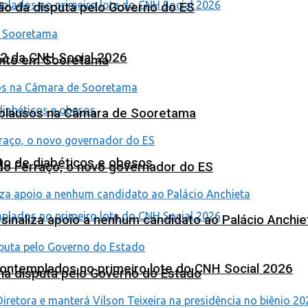
ão da disputa pelo Governo do ES
 2 da CNH Social 2026
ento em Sooretama
Aplausos na Câmara de Sooretama
to de diabéticos e obesos
ardo Ferraço, o novo governador do ES
o sinaliza apoio a nenhum candidato ao Palácio Anchie
contemplados no primeiro lote do CNH Social 2026
na disputa pelo Governo do Estado