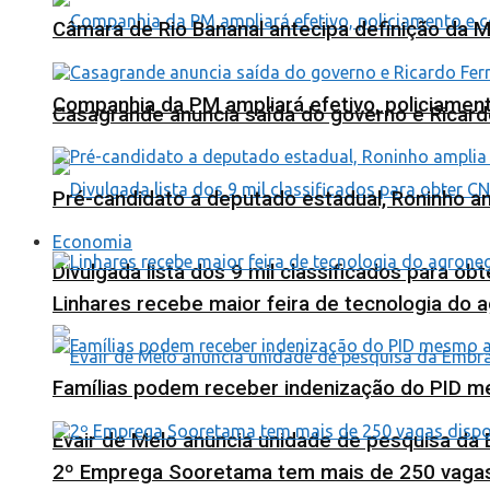
Câmara de Rio Bananal antecipa definição da M
Companhia da PM ampliará efetivo, policiame
Casagrande anuncia saída do governo e Ricard
Pré-candidato a deputado estadual, Roninho am
Economia
Divulgada lista dos 9 mil classificados para ob
Linhares recebe maior feira de tecnologia do 
Famílias podem receber indenização do PID m
Evair de Melo anuncia unidade de pesquisa da
2º Emprega Sooretama tem mais de 250 vagas d