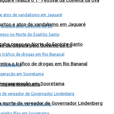
uaré realiza o 1º Festival da Colheita da Uva
furtos e atos de vandalismo em Jaguaré
 acaba preso no Norte do Espírito Santo
ão da disputa pelo Governo do ES
tra o tráfico de drogas em Rio Bananal
em megaoperação em Sooretama
ento em Sooretama
na morte de vereador de Governador Lindenberg