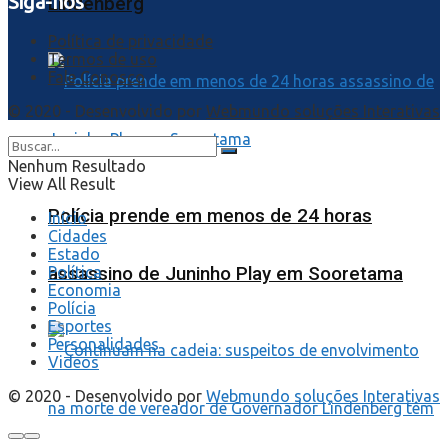
Siga-nos
Lindenberg
Política de privacidade
Termos de uso
Fale Conosco
© 2020 - Desenvolvido por
Webmundo soluções Interativas
Nenhum Resultado
View All Result
Polícia prende em menos de 24 horas
Início
Cidades
Estado
assassino de Juninho Play em Sooretama
Política
Economia
Polícia
Esportes
Personalidades
Videos
© 2020 - Desenvolvido por
Webmundo soluções Interativas