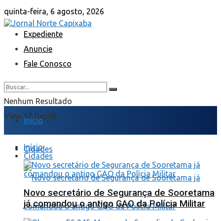
quinta-feira, 6 agosto, 2026
Expediente
Anuncie
Fale Conosco
Nenhum Resultado
View All Result
Início
Início
Cidades
Cidades
Novo secretário de Segurança de Sooretama
já comandou o antigo GAO da Polícia Militar