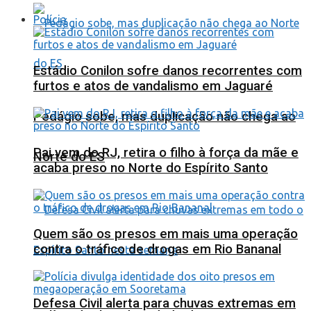
Polícia
Estádio Conilon sofre danos recorrentes com
furtos e atos de vandalismo em Jaguaré
Pedágio sobe, mas duplicação não chega ao
Pai vem do RJ, retira o filho à força da mãe e
Norte do ES
acaba preso no Norte do Espírito Santo
Quem são os presos em mais uma operação
contra o tráfico de drogas em Rio Bananal
Defesa Civil alerta para chuvas extremas em