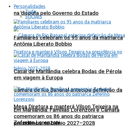
Personalidades
Tudo
na disputa pelo Governo do Estado
SOCIAIS
Familiares celebram os 95 anos da matriarca
Antônia Liberato Bobbio
Casal de Marilândia celebra Bodas de Pérola
em viagem à Europa
Câmara de Rio Bananal antecipa definição da
Mesa Diretora e manterá Vilson Teixeira na
Em Marilândia: Famílias Lorenzoni e Camata
comemoram os 86 anos do patriarca
Zeferino Lorenzoni
presidência no biênio 2027–2028