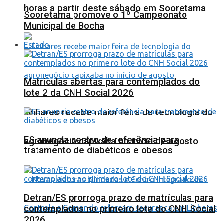
horas a partir deste sábado em Sooretama
Sooretama promove o 1º Campeonato
Municipal de Bocha
Estado
Matrículas abertas para contemplados do
lote 2 da CNH Social 2026
Linhares recebe maior feira de tecnologia do
ES anuncia centro de referência para
agronegócio capixaba no início de agosto
tratamento de diabéticos e obesos
Detran/ES prorroga prazo de matrículas para
contemplados no primeiro lote do CNH Social
2026