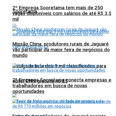
2º Emprega Sooretama tem mais de 250
Sooretama
vagas disponíveis com salários de até R$ 3,5
mil
Missão China: produtores rurais de Jaguaré
vão participar da maior feira de negócios do
mundo
Divulgada lista dos 9 mil classificados para
2º Emprega Sooretama conecta empresas e
obter CNH gratuita no ES
trabalhadores em busca de novas
oportunidades