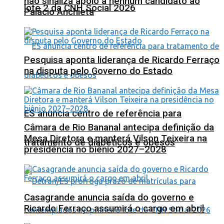
não sinaliza apoio a nenhum candidato ao
lote 2 da CNH Social 2026
Palácio Anchieta
Pesquisa aponta liderança de Ricardo Ferraço
na disputa pelo Governo do Estado
ES anuncia centro de referência para
Câmara de Rio Bananal antecipa definição da
Mesa Diretora e manterá Vilson Teixeira na
tratamento de diabéticos e obesos
presidência no biênio 2027–2028
Casagrande anuncia saída do governo e
Ricardo Ferraço assumirá o cargo em abril