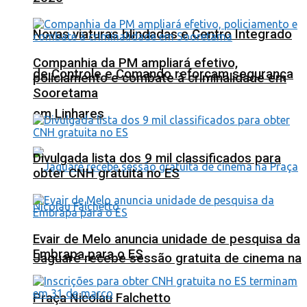
Novas viaturas blindadas e Centro Integrado
Companhia da PM ampliará efetivo,
de Controle e Comando reforçam segurança
policiamento e combate à criminalidade em
Sooretama
em Linhares
Divulgada lista dos 9 mil classificados para
obter CNH gratuita no ES
Evair de Melo anuncia unidade de pesquisa da
Embrapa para o ES
Jaguaré recebe sessão gratuita de cinema na
Praça Nicolau Falchetto