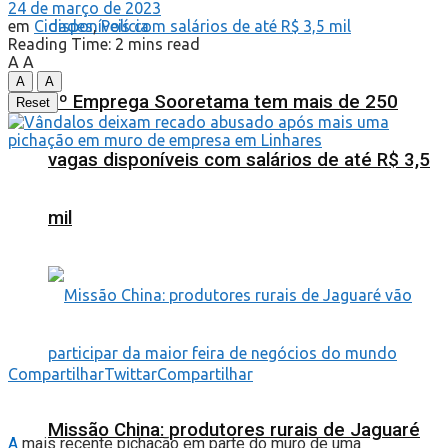
24 de março de 2023
em
Cidades
,
Polícia
Reading Time: 2 mins read
A
A
A
A
2º Emprega Sooretama tem mais de 250
Reset
vagas disponíveis com salários de até R$ 3,5
mil
Compartilhar
Twittar
Compartilhar
Missão China: produtores rurais de Jaguaré
A
mais recente pichação em parte do muro de uma