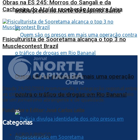
Obras na ES 245: Morros do Sangali e da
Cachoeira do Ataíde receberão terceira faixa
acaba preso no Norte do Espírito Santo
Fisiculturista de Sooretama alcança o top 3 no
Musclecontest Brazil
Quem são os presos em mais uma operação
Desde 29/02/2003 promovendo a integração regional entre
as cidades do norte/noroeste do Espírito Santo, por meio
contra o tráfico de drogas em Rio Bananal
de um jornalismo abrangente e de qualidade.
Fundador e Editor: José Carlos Leite
Categorias
AGROJURIDICO