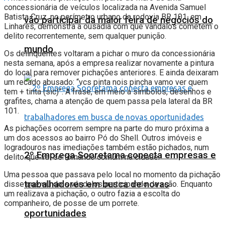
concessionária de veículos localizada na Avenida Samuel
Batista Cruz, no perímetro urbano da rodovia BR 101, em
vão participar da maior feira de negócios do
Linhares, demonstra a ousadia com que vândalos cometem o
delito recorrentemente, sem qualquer punição.
mundo
Os delinquentes voltaram a pichar o muro da concessionária
nesta semana, após a empresa realizar novamente a pintura
do local para remover pichações anteriores. E ainda deixaram
um recado abusado: “vcs pinta nois pincha vamo ver quem
tem + tinta (sic)”. A frase, em meio a símbolos, desenhos e
grafites, chama a atenção de quem passa pela lateral da BR
101.
As pichações ocorrem sempre na parte do muro próxima a
um dos acessos ao bairro Pó do Shell. Outros imóveis e
logradouros nas imediações também estão pichados, num
2º Emprega Sooretama conecta empresas e
delito que vai se tornando comum na cidade.
Uma pessoa que passava pelo local no momento da pichação
trabalhadores em busca de novas
disse que viu dois vândalos participando da ação. Enquanto
um realizava a pichação, o outro fazia a escolta do
companheiro, de posse de um porrete.
oportunidades