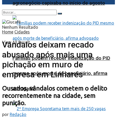
agronegócio capixaba no início de agosto
Nenhum Resultado
Home
Cidades
Vândalos deixam recado
View All Result
abusado após mais uma
Famílias podem receber indenização do PID
pichação em muro de
empresa em Linhares
mesmo após morte de beneficiário, afirma
Ousados, vândalos cometem o delito
advogado
recorrentemente na cidade, sem
punição.
por
Redação