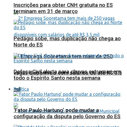
Inscrições para obter CNH gratuita no ES
terminam em 31 de março
Pedágio sobe, mas duplicação não chega ao
Norte do ES
2º Emprega Sooretama tem mais de 250
Defesa Civil alerta para chuvas extremas em
vagas disponíveis com salários de até R$ 3,5
todo o Espírito Santo nesta semana
mil
Política
‘Fator Paulo Hartung’ pode mudar a
configuração da disputa pelo Governo do ES