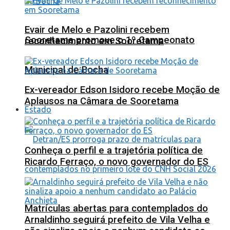
Evair de Melo e Pazolini recebem
Sooretama promove o 1º Campeonato
reconhecimento em Sooretama
Municipal de Bocha
Ex-vereador Edson Isidoro recebe Moção de
Aplausos na Câmara de Sooretama
Estado
Conheça o perfil e a trajetória política de
Ricardo Ferraço, o novo governador do ES
Matrículas abertas para contemplados do
Arnaldinho seguirá prefeito de Vila Velha e