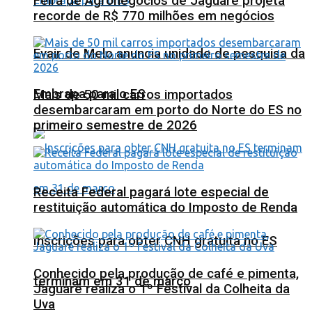
Feira de Agronegócios de Jaguaré projeta
recorde de R$ 770 milhões em negócios
Evair de Melo anuncia unidade de pesquisa da
Embrapa para o ES
Mais de 50 mil carros importados
desembarcaram em porto do Norte do ES no
primeiro semestre de 2026
Receita Federal pagará lote especial de
restituição automática do Imposto de Renda
Inscrições para obter CNH gratuita no ES
Conhecido pela produção de café e pimenta,
terminam em 31 de março
Jaguaré realiza o 1º Festival da Colheita da
Uva