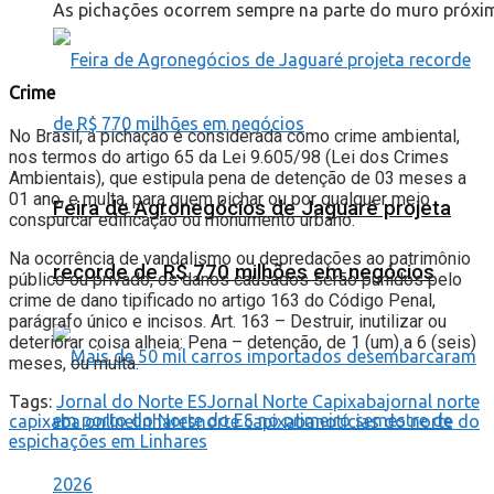
As pichações ocorrem sempre na parte do muro próxim
Crime
No Brasil, a pichação é considerada como crime ambiental,
nos termos do artigo 65 da Lei 9.605/98 (Lei dos Crimes
Ambientais), que estipula pena de detenção de 03 meses a
01 ano, e multa, para quem pichar ou por qualquer meio
Feira de Agronegócios de Jaguaré projeta
conspurcar edificação ou monumento urbano.
Na ocorrência de vandalismo ou depredações ao patrimônio
recorde de R$ 770 milhões em negócios
público ou privado, os danos causados serão punidos pelo
crime de dano tipificado no artigo 163 do Código Penal,
parágrafo único e incisos. Art. 163 – Destruir, inutilizar ou
deteriorar coisa alheia: Pena – detenção, de 1 (um) a 6 (seis)
meses, ou multa.
Tags:
Jornal do Norte ES
Jornal Norte Capixaba
jornal norte
capixaba online
linhares
norte capixaba
notícias do norte do
es
pichações em Linhares