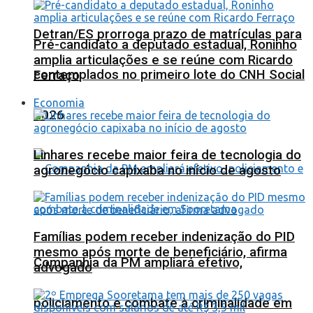
Detran/ES prorroga prazo de matrículas para
Pré-candidato a deputado estadual, Roninho
amplia articulações e se reúne com Ricardo
contemplados no primeiro lote do CNH Social
Ferraço
Economia
2026
Linhares recebe maior feira de tecnologia do
agronegócio capixaba no início de agosto
Famílias podem receber indenização do PID
mesmo após morte de beneficiário, afirma
Companhia da PM ampliará efetivo,
advogado
policiamento e combate à criminalidade em