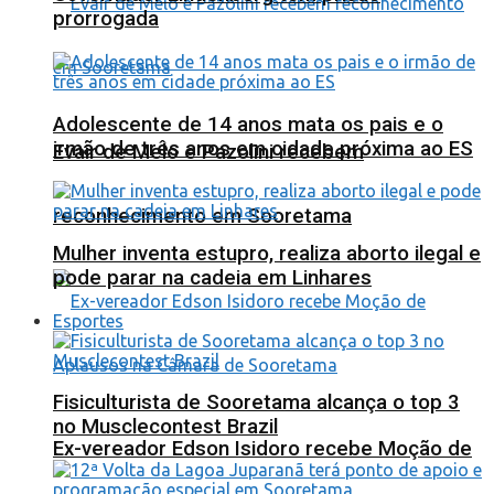
prorrogada
Adolescente de 14 anos mata os pais e o
irmão de três anos em cidade próxima ao ES
Evair de Melo e Pazolini recebem
reconhecimento em Sooretama
Mulher inventa estupro, realiza aborto ilegal e
pode parar na cadeia em Linhares
Esportes
Fisiculturista de Sooretama alcança o top 3
no Musclecontest Brazil
Ex-vereador Edson Isidoro recebe Moção de