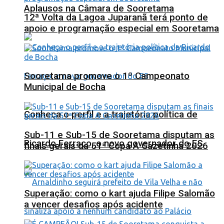
Aplausos na Câmara de Sooretama
12ª Volta da Lagoa Juparanã terá ponto de
apoio e programação especial em Sooretama
Sooretama promove o 1º Campeonato
Municipal de Bocha
Conheça o perfil e a trajetória política de
Sub-11 e Sub-15 de Sooretama disputam as
Ricardo Ferraço, o novo governador do ES
finais gerais da 51ª Copa A Gazetinha 2026
Superação: como o kart ajuda Filipe Salomão
a vencer desafios após acidente