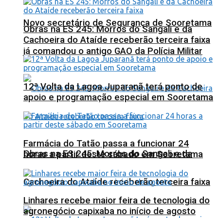
Novo secretário de Segurança de Sooretama
Obras na ES 245: Morros do Sangali e da
Cachoeira do Ataíde receberão terceira faixa
já comandou o antigo GAO da Polícia Militar
12ª Volta da Lagoa Juparanã terá ponto de
apoio e programação especial em Sooretama
Farmácia do Tatão passa a funcionar 24
Obras na ES 245: Morros do Sangali e da
horas a partir deste sábado em Sooretama
Cachoeira do Ataíde receberão terceira faixa
Linhares recebe maior feira de tecnologia do
agronegócio capixaba no início de agosto