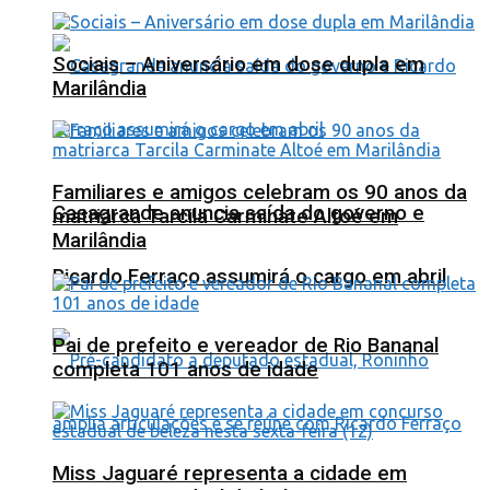
Sociais – Aniversário em dose dupla em
Marilândia
Familiares e amigos celebram os 90 anos da
Casagrande anuncia saída do governo e
matriarca Tarcila Carminate Altoé em
Marilândia
Ricardo Ferraço assumirá o cargo em abril
Pai de prefeito e vereador de Rio Bananal
completa 101 anos de idade
Miss Jaguaré representa a cidade em