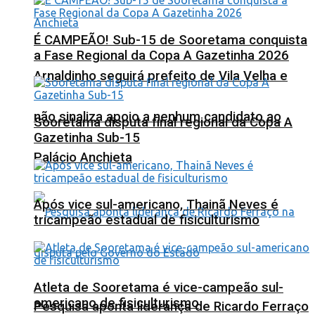
É CAMPEÃO! Sub-15 de Sooretama conquista
a Fase Regional da Copa A Gazetinha 2026
Arnaldinho seguirá prefeito de Vila Velha e
não sinaliza apoio a nenhum candidato ao
Sooretama disputa final regional da Copa A
Gazetinha Sub-15
Palácio Anchieta
Após vice sul-americano, Thainã Neves é
tricampeão estadual de fisiculturismo
Atleta de Sooretama é vice-campeão sul-
americano de fisiculturismo
Pesquisa aponta liderança de Ricardo Ferraço