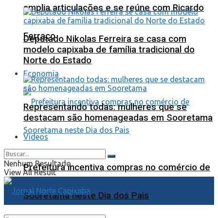
amplia articulações e se reúne com Ricardo
Ferraço
Deputado Nikolas Ferreira se casa com
modelo capixaba de família tradicional do
Norte do Estado
Economia
Representando todas: mulheres que se
destacam são homenageadas em Sooretama
Videos
Nenhum Resultado
Prefeitura incentiva compras no comércio de
View All Result
Sooretama neste Dia dos Pais