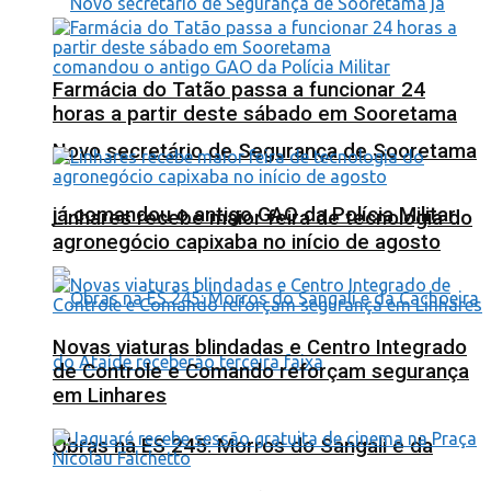
Farmácia do Tatão passa a funcionar 24
horas a partir deste sábado em Sooretama
Novo secretário de Segurança de Sooretama
já comandou o antigo GAO da Polícia Militar
Linhares recebe maior feira de tecnologia do
agronegócio capixaba no início de agosto
Novas viaturas blindadas e Centro Integrado
de Controle e Comando reforçam segurança
em Linhares
Obras na ES 245: Morros do Sangali e da