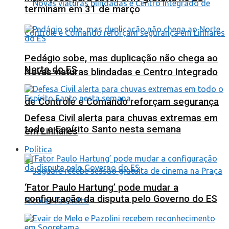
terminam em 31 de março
Pedágio sobe, mas duplicação não chega ao
Norte do ES
Novas viaturas blindadas e Centro Integrado
de Controle e Comando reforçam segurança
Defesa Civil alerta para chuvas extremas em
todo o Espírito Santo nesta semana
em Linhares
Política
‘Fator Paulo Hartung’ pode mudar a
configuração da disputa pelo Governo do ES