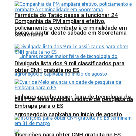
Farmácia do Tatão passa a funcionar 24
Companhia da PM ampliará efetivo,
policiamento e combate à criminalidade em
horas a partir deste sábado em Sooretama
Sooretama
Divulgada lista dos 9 mil classificados para
obter CNH gratuita no ES
Linhares recebe maior feira de tecnologia do
Evair de Melo anuncia unidade de pesquisa da
Embrapa para o ES
agronegócio capixaba no início de agosto
Inscrições para obter CNH gratuita no ES