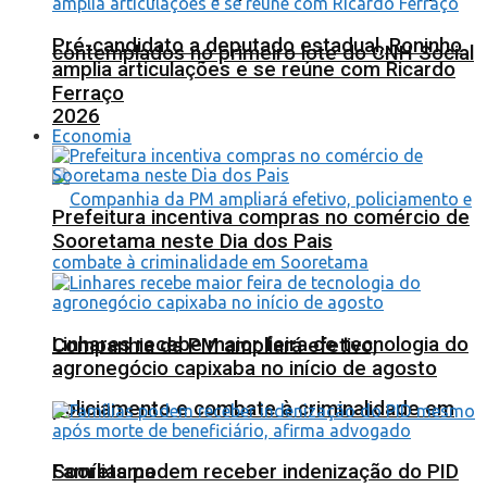
Pré-candidato a deputado estadual, Roninho
contemplados no primeiro lote do CNH Social
amplia articulações e se reúne com Ricardo
Ferraço
2026
Economia
Prefeitura incentiva compras no comércio de
Sooretama neste Dia dos Pais
Linhares recebe maior feira de tecnologia do
Companhia da PM ampliará efetivo,
agronegócio capixaba no início de agosto
policiamento e combate à criminalidade em
Sooretama
Famílias podem receber indenização do PID