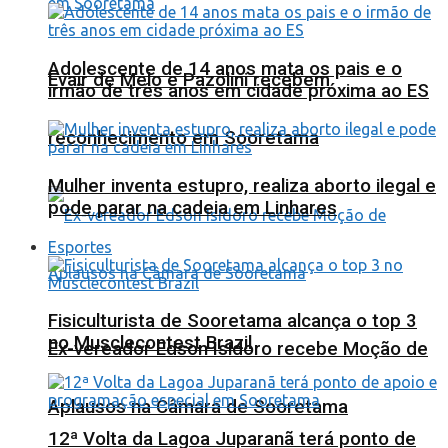
Adolescente de 14 anos mata os pais e o
Evair de Melo e Pazolini recebem
irmão de três anos em cidade próxima ao ES
reconhecimento em Sooretama
Mulher inventa estupro, realiza aborto ilegal e
pode parar na cadeia em Linhares
Esportes
Fisiculturista de Sooretama alcança o top 3
no Musclecontest Brazil
Ex-vereador Edson Isidoro recebe Moção de
Aplausos na Câmara de Sooretama
12ª Volta da Lagoa Juparanã terá ponto de