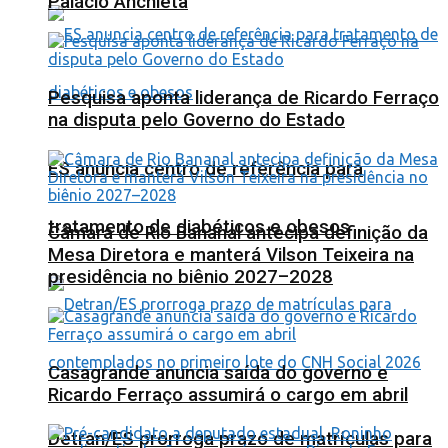
Palácio Anchieta
Pesquisa aponta liderança de Ricardo Ferraço
na disputa pelo Governo do Estado
ES anuncia centro de referência para
tratamento de diabéticos e obesos
Câmara de Rio Bananal antecipa definição da
Mesa Diretora e manterá Vilson Teixeira na
presidência no biênio 2027–2028
Casagrande anuncia saída do governo e
Ricardo Ferraço assumirá o cargo em abril
Detran/ES prorroga prazo de matrículas para