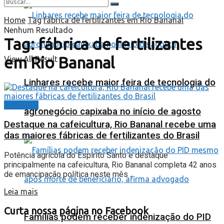
Home
Tag
fábrica de fertilizantes em Rio Bananal
Nenhum Resultado
Tag:
fábrica de fertilizantes
em Rio Bananal
View All Result
Linhares recebe maior feira de tecnologia do
ESPECIAL
agronegócio capixaba no início de agosto
Destaque na cafeicultura, Rio Bananal recebe uma
das maiores fábricas de fertilizantes do Brasil
Potência agrícola do Espírito Santo e destaque
principalmente na cafeicultura, Rio Bananal completa 42 anos
de emancipação política neste mês ...
Leia mais
Curta nossa página no Facebook
Famílias podem receber indenização do PID