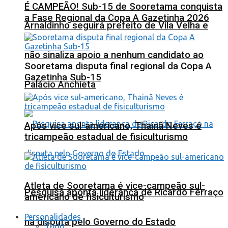
É CAMPEÃO! Sub-15 de Sooretama conquista
a Fase Regional da Copa A Gazetinha 2026
Arnaldinho seguirá prefeito de Vila Velha e
não sinaliza apoio a nenhum candidato ao
Sooretama disputa final regional da Copa A
Gazetinha Sub-15
Palácio Anchieta
Após vice sul-americano, Thainã Neves é
tricampeão estadual de fisiculturismo
Atleta de Sooretama é vice-campeão sul-
Pesquisa aponta liderança de Ricardo Ferraço
americano de fisiculturismo
Personalidades
na disputa pelo Governo do Estado
Tudo