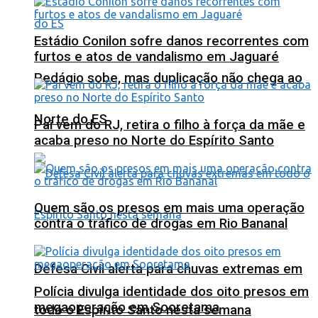
Estádio Conilon sofre danos recorrentes com
furtos e atos de vandalismo em Jaguaré
Pedágio sobe, mas duplicação não chega ao
Norte do ES
Pai vem do RJ, retira o filho à força da mãe e
acaba preso no Norte do Espírito Santo
Quem são os presos em mais uma operação
contra o tráfico de drogas em Rio Bananal
Defesa Civil alerta para chuvas extremas em
Polícia divulga identidade dos oito presos em
megaoperação em Sooretama
todo o Espírito Santo nesta semana