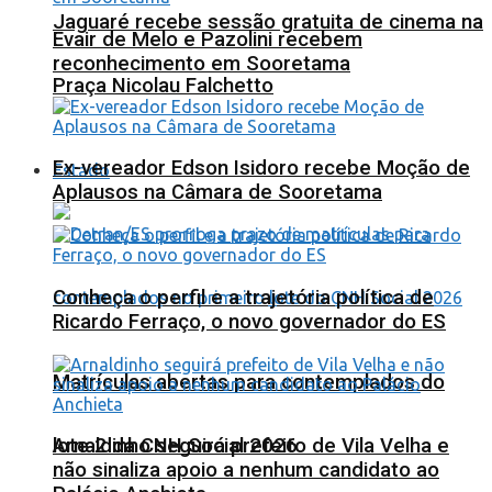
Jaguaré recebe sessão gratuita de cinema na
Evair de Melo e Pazolini recebem
reconhecimento em Sooretama
Praça Nicolau Falchetto
Ex-vereador Edson Isidoro recebe Moção de
Estado
Aplausos na Câmara de Sooretama
Conheça o perfil e a trajetória política de
Ricardo Ferraço, o novo governador do ES
Matrículas abertas para contemplados do
lote 2 da CNH Social 2026
Arnaldinho seguirá prefeito de Vila Velha e
não sinaliza apoio a nenhum candidato ao