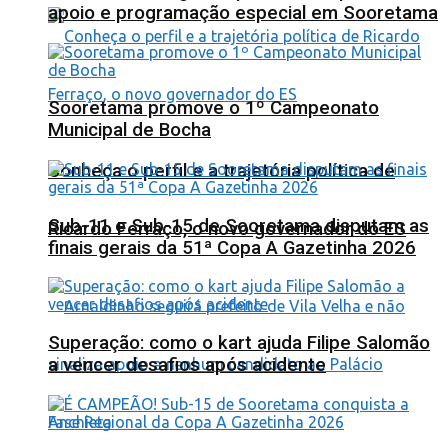
apoio e programação especial em Sooretama
Sooretama promove o 1º Campeonato
Municipal de Bocha
Conheça o perfil e a trajetória política de
Sub-11 e Sub-15 de Sooretama disputam as
Ricardo Ferraço, o novo governador do ES
finais gerais da 51ª Copa A Gazetinha 2026
Superação: como o kart ajuda Filipe Salomão
a vencer desafios após acidente