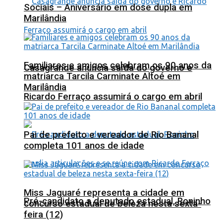
Sociais – Aniversário em dose dupla em
Marilândia
Familiares e amigos celebram os 90 anos da
Casagrande anuncia saída do governo e
matriarca Tarcila Carminate Altoé em
Marilândia
Ricardo Ferraço assumirá o cargo em abril
Pai de prefeito e vereador de Rio Bananal
completa 101 anos de idade
Miss Jaguaré representa a cidade em
Pré-candidato a deputado estadual, Roninho
concurso estadual de beleza nesta sexta-
feira (12)