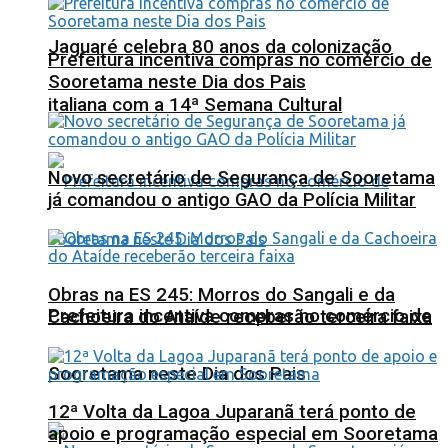
Jaguaré celebra 80 anos da colonização
Prefeitura incentiva compras no comércio de
Sooretama neste Dia dos Pais
italiana com a 14ª Semana Cultural
Novo secretário de Segurança de Sooretama
já comandou o antigo GAO da Polícia Militar
Obras na ES 245: Morros do Sangali e da
Prefeitura incentiva compras no comércio de
Cachoeira do Ataíde receberão terceira faixa
Sooretama neste Dia dos Pais
12ª Volta da Lagoa Juparanã terá ponto de
apoio e programação especial em Sooretama