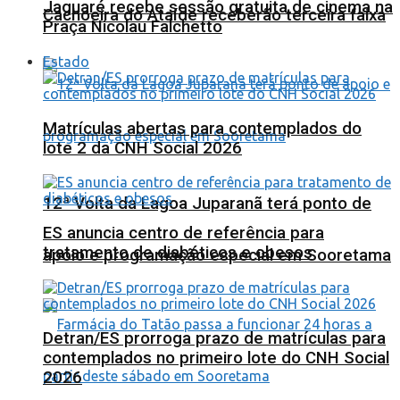
Jaguaré recebe sessão gratuita de cinema na
Cachoeira do Ataíde receberão terceira faixa
Praça Nicolau Falchetto
Estado
Matrículas abertas para contemplados do
lote 2 da CNH Social 2026
12ª Volta da Lagoa Juparanã terá ponto de
ES anuncia centro de referência para
tratamento de diabéticos e obesos
apoio e programação especial em Sooretama
Detran/ES prorroga prazo de matrículas para
contemplados no primeiro lote do CNH Social
2026