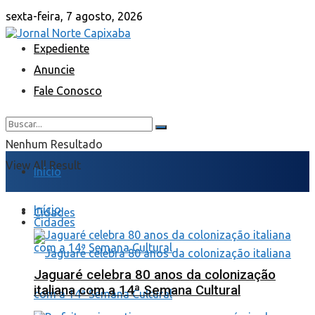
sexta-feira, 7 agosto, 2026
Expediente
Anuncie
Fale Conosco
Nenhum Resultado
View All Result
Início
Início
Cidades
Cidades
Jaguaré celebra 80 anos da colonização
italiana com a 14ª Semana Cultural