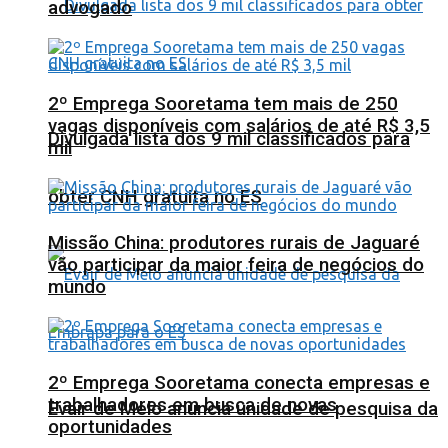
advogado
2º Emprega Sooretama tem mais de 250
vagas disponíveis com salários de até R$ 3,5
Divulgada lista dos 9 mil classificados para
mil
obter CNH gratuita no ES
Missão China: produtores rurais de Jaguaré
vão participar da maior feira de negócios do
mundo
2º Emprega Sooretama conecta empresas e
trabalhadores em busca de novas
Evair de Melo anuncia unidade de pesquisa da
oportunidades