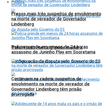
Política
Presos mais três suspeitos de envolvimento
na morte de vereador de Governador
Lindenberg
Polícia prende em menos de 24 horas
‘Fator Paulo Hartung’ pode mudar a
assassino de Juninho Play em Sooretama
configuração da disputa pelo Governo do ES
Continuam na cadeia: suspeitos de
envolvimento na morte de vereador de
Governador Lindenberg têm prisão
prorrogada