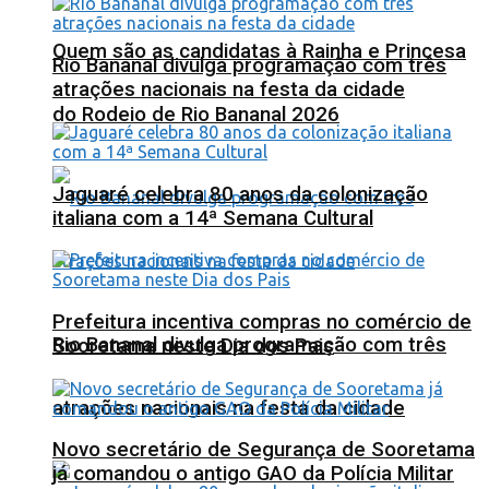
Quem são as candidatas à Rainha e Princesa
Rio Bananal divulga programação com três
atrações nacionais na festa da cidade
do Rodeio de Rio Bananal 2026
Jaguaré celebra 80 anos da colonização
italiana com a 14ª Semana Cultural
Prefeitura incentiva compras no comércio de
Rio Bananal divulga programação com três
Sooretama neste Dia dos Pais
atrações nacionais na festa da cidade
Novo secretário de Segurança de Sooretama
já comandou o antigo GAO da Polícia Militar