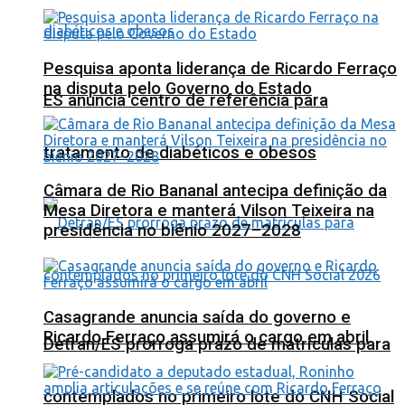
Pesquisa aponta liderança de Ricardo Ferraço
na disputa pelo Governo do Estado
ES anuncia centro de referência para
tratamento de diabéticos e obesos
Câmara de Rio Bananal antecipa definição da
Mesa Diretora e manterá Vilson Teixeira na
presidência no biênio 2027–2028
Casagrande anuncia saída do governo e
Ricardo Ferraço assumirá o cargo em abril
Detran/ES prorroga prazo de matrículas para
contemplados no primeiro lote do CNH Social