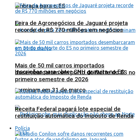
Embrapa para o ES
Feira de Agronegócios de Jaguaré projeta
recorde de R$ 770 milhões em negócios
Mais de 50 mil carros importados
Inscrições para obter CNH gratuita no ES
desembarcaram em porto do Norte do ES no
primeiro semestre de 2026
terminam em 31 de março
Receita Federal pagará lote especial de
restituição automática do Imposto de Renda
Polícia