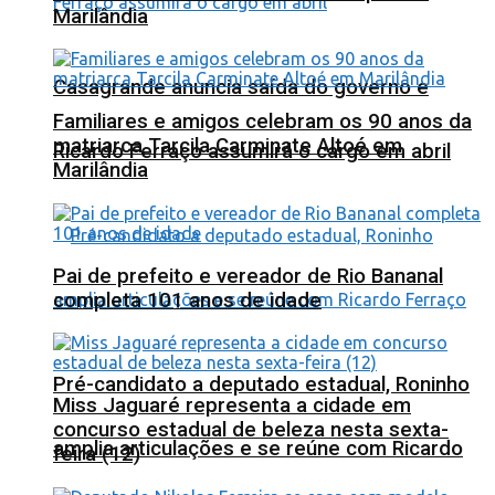
Marilândia
Casagrande anuncia saída do governo e
Familiares e amigos celebram os 90 anos da
matriarca Tarcila Carminate Altoé em
Ricardo Ferraço assumirá o cargo em abril
Marilândia
Pai de prefeito e vereador de Rio Bananal
completa 101 anos de idade
Pré-candidato a deputado estadual, Roninho
Miss Jaguaré representa a cidade em
concurso estadual de beleza nesta sexta-
amplia articulações e se reúne com Ricardo
feira (12)