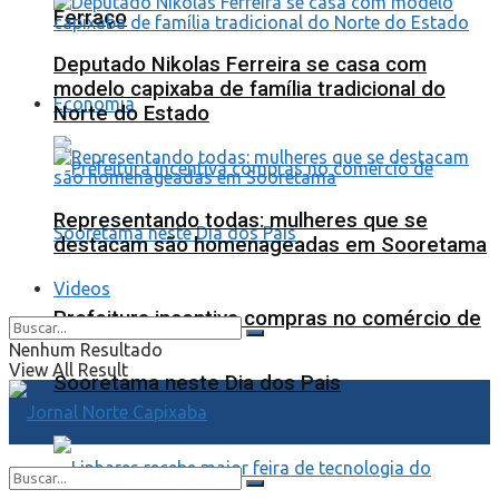
Ferraço
Deputado Nikolas Ferreira se casa com
modelo capixaba de família tradicional do
Economia
Norte do Estado
Representando todas: mulheres que se
destacam são homenageadas em Sooretama
Videos
Prefeitura incentiva compras no comércio de
Nenhum Resultado
View All Result
Sooretama neste Dia dos Pais