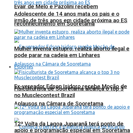
Evair de Melo e Pazolini recebem
Adolescente de 14 anos mata os pais e o
irmão de três anos em cidade próxima ao ES
reconhecimento em Sooretama
Mulher inventa estupro, realiza aborto ilegal e
pode parar na cadeia em Linhares
Esportes
Ex-vereador Edson Isidoro recebe Moção de
Fisiculturista de Sooretama alcança o top 3
no Musclecontest Brazil
Aplausos na Câmara de Sooretama
12ª Volta da Lagoa Juparanã terá ponto de
apoio e programação especial em Sooretama