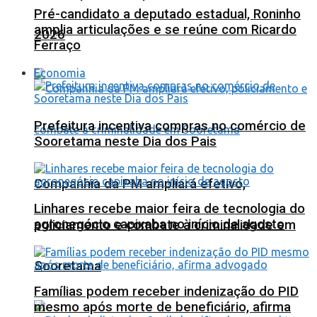
Pré-candidato a deputado estadual, Roninho
amplia articulações e se reúne com Ricardo
2026
Ferraço
Economia
Prefeitura incentiva compras no comércio de
Sooretama neste Dia dos Pais
Companhia da PM ampliará efetivo,
Linhares recebe maior feira de tecnologia do
agronegócio capixaba no início de agosto
policiamento e combate à criminalidade em
Sooretama
Famílias podem receber indenização do PID
mesmo após morte de beneficiário, afirma