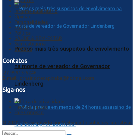
Esportes
Estado
Informe publicitário
Opinião
Personalidades
Polícia
Política
SAÚDE & BEM-ESTAR
Sem categoria
Presos mais três suspeitos de envolvimento
SOCIAIS
Contatos
na morte de vereador de Governador
27 99913-5246
E-mail:
jornalnortecapixaba@hotmail.com
Lindenberg
Siga-nos
Política de privacidade
Termos de uso
Fale Conosco
© 2020 - Desenvolvido por
Webmundo soluções Interativas