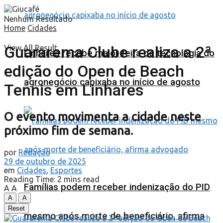
Nenhum Resultado
Home
Cidades
Guararema Clube realiza a 2ª
View All Result
Linhares recebe maior feira de tecnologia do
edição do Open de Beach
agronegócio capixaba no início de agosto
Tennis em Linhares
O evento movimenta a cidade neste
próximo fim de semana.
por
Redação
29 de outubro de 2025
em
Cidades
,
Esportes
Reading Time: 2 mins read
Famílias podem receber indenização do PID
A
A
A
A
Reset
mesmo após morte de beneficiário, afirma