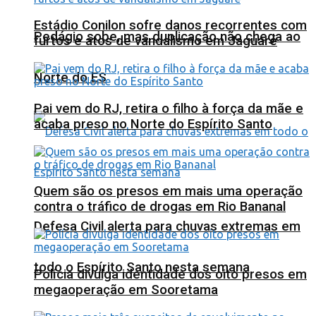
Estádio Conilon sofre danos recorrentes com
Pedágio sobe, mas duplicação não chega ao
furtos e atos de vandalismo em Jaguaré
Norte do ES
Pai vem do RJ, retira o filho à força da mãe e
acaba preso no Norte do Espírito Santo
Quem são os presos em mais uma operação
contra o tráfico de drogas em Rio Bananal
Defesa Civil alerta para chuvas extremas em
todo o Espírito Santo nesta semana
Polícia divulga identidade dos oito presos em
megaoperação em Sooretama