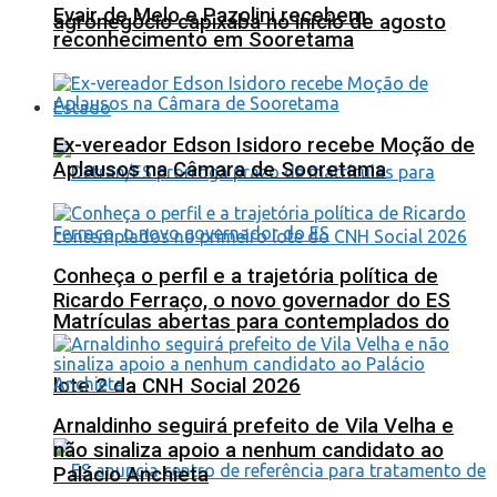
Evair de Melo e Pazolini recebem
agronegócio capixaba no início de agosto
reconhecimento em Sooretama
Estado
Ex-vereador Edson Isidoro recebe Moção de
Aplausos na Câmara de Sooretama
Conheça o perfil e a trajetória política de
Ricardo Ferraço, o novo governador do ES
Matrículas abertas para contemplados do
lote 2 da CNH Social 2026
Arnaldinho seguirá prefeito de Vila Velha e
não sinaliza apoio a nenhum candidato ao
Palácio Anchieta