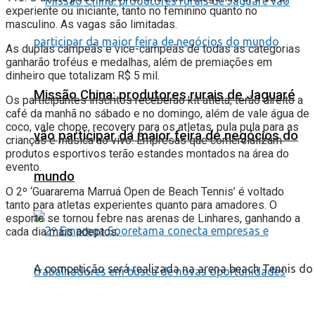
experiente ou iniciante, tanto no feminino quanto no
masculino. As vagas são limitadas.
As duplas campeãs e vice-campeãs de todas as categorias
ganharão troféus e medalhas, além de premiações em
dinheiro que totalizam R$ 5 mil.
Missão China: produtores rurais de Jaguaré
Os participantes inscritos receberão kit atleta, terão direito a
café da manhã no sábado e no domingo, além de vale água de
coco, vale chope, recovery para os atletas, pula pula para as
vão participar da maior feira de negócios do
crianças e música ao vivo. Empresas que comercializam
produtos esportivos terão estandes montados na área do
evento.
mundo
O 2º ‘Guararema Marruá Open de Beach Tennis’ é voltado
tanto para atletas experientes quanto para amadores. O
esporte se tornou febre nas arenas de Linhares, ganhando a
cada dia mais adeptos.
A competição será realizada na arena beach Tennis d