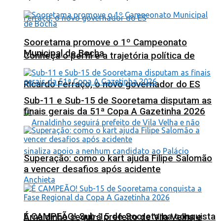
Sooretama promove o 1º Campeonato
Municipal de Bocha
Conheça o perfil e a trajetória política de
Ricardo Ferraço, o novo governador do ES
Sub-11 e Sub-15 de Sooretama disputam as
finais gerais da 51ª Copa A Gazetinha 2026
Superação: como o kart ajuda Filipe Salomão
a vencer desafios após acidente
É CAMPEÃO! Sub-15 de Sooretama conquista
Arnaldinho seguirá prefeito de Vila Velha e