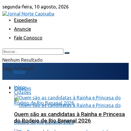
segunda-feira, 10 agosto, 2026
Expediente
Anuncie
Fale Conosco
Nenhum Resultado
View All Result
Início
Início
Cidades
Cidades
Quem são as candidatas à Rainha e Princesa
do Rodeio de Rio Bananal 2026