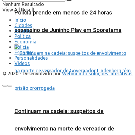
Nenhum Resultado
View All Result
Polícia prende em menos de 24 horas
Início
Cidades
assassino de Juninho Play em Sooretama
Estado
Política
Economia
Polícia
Esportes
Personalidades
Videos
© 2020 - Desenvolvido por
Webmundo soluções Interativas
Continuam na cadeia: suspeitos de
envolvimento na morte de vereador de