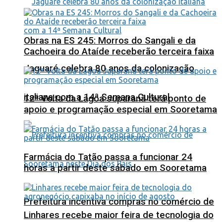
Obras na ES 245: Morros do Sangali e da
Cachoeira do Ataíde receberão terceira faixa
Jaguaré celebra 80 anos da colonização
italiana com a 14ª Semana Cultural
12ª Volta da Lagoa Juparanã terá ponto de
apoio e programação especial em Sooretama
Farmácia do Tatão passa a funcionar 24
horas a partir deste sábado em Sooretama
Prefeitura incentiva compras no comércio de
Linhares recebe maior feira de tecnologia do