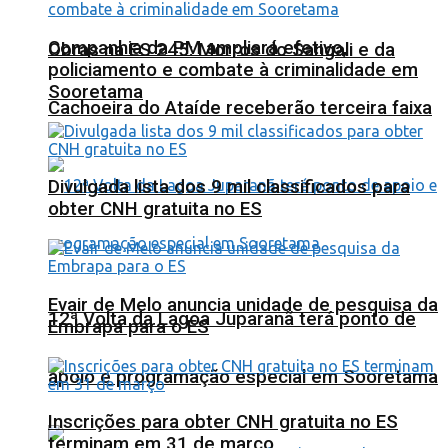
Companhia da PM ampliará efetivo,
Obras na ES 245: Morros do Sangali e da
policiamento e combate à criminalidade em
Sooretama
Cachoeira do Ataíde receberão terceira faixa
Divulgada lista dos 9 mil classificados para
obter CNH gratuita no ES
Evair de Melo anuncia unidade de pesquisa da
12ª Volta da Lagoa Juparanã terá ponto de
Embrapa para o ES
apoio e programação especial em Sooretama
Inscrições para obter CNH gratuita no ES
terminam em 31 de março