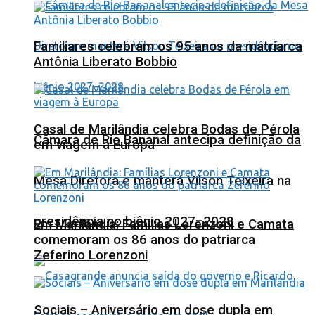
Familiares celebram os 95 anos da matriarca
Antônia Liberato Bobbio
Casal de Marilândia celebra Bodas de Pérola
Câmara de Rio Bananal antecipa definição da
em viagem à Europa
Mesa Diretora e manterá Vilson Teixeira na
presidência no biênio 2027–2028
Em Marilândia: Famílias Lorenzoni e Camata
comemoram os 86 anos do patriarca
Zeferino Lorenzoni
Sociais – Aniversário em dose dupla em