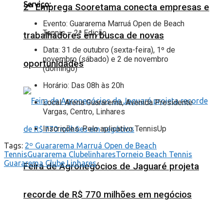
Serviço:
2º Emprega Sooretama conecta empresas e
Evento: Guararema Marruá Open de Beach
Tennis – 2ª Edição
trabalhadores em busca de novas
Data: 31 de outubro (sexta-feira), 1º de
novembro (sábado) e 2 de novembro
oportunidades
(domingo)
Horário: Das 08h às 20h
Local: Arena Guararema, Avenida Presidente
Vargas, Centro, Linhares
Inscrições: Pelo aplicativo TennisUp
Tags:
2º Guararema Marruá Open de Beach
Tennis
Guararema Clube
linhares
Torneio Beach Tennis
Guararema Clube Linhares
Feira de Agronegócios de Jaguaré projeta
recorde de R$ 770 milhões em negócios