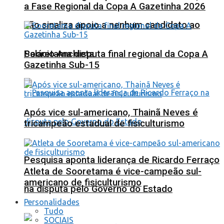
a Fase Regional da Copa A Gazetinha 2026
não sinaliza apoio a nenhum candidato ao
Sooretama disputa final regional da Copa A
Palácio Anchieta
Gazetinha Sub-15
Após vice sul-americano, Thainã Neves é
tricampeão estadual de fisiculturismo
Pesquisa aponta liderança de Ricardo Ferraço
Atleta de Sooretama é vice-campeão sul-
americano de fisiculturismo
na disputa pelo Governo do Estado
Personalidades
Tudo
SOCIAIS