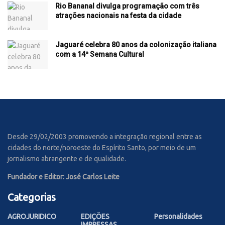
Rio Bananal divulga programação com três
atrações nacionais na festa da cidade
Jaguaré celebra 80 anos da colonização italiana
com a 14ª Semana Cultural
Desde 29/02/2003 promovendo a integração regional entre as
cidades do norte/noroeste do Espírito Santo, por meio de um
jornalismo abrangente e de qualidade.
Fundador e Editor: José Carlos Leite
Categorias
AGROJURIDICO
EDIÇÕES
Personalidades
IMPRESSAS