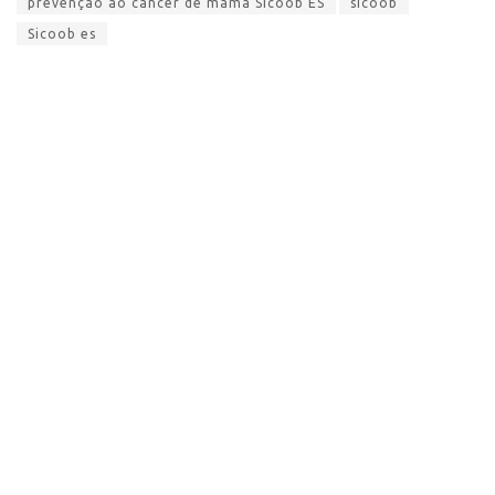
prevenção ao cancer de mama Sicoob ES
sicoob
Sicoob es