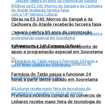
Obras na ES 245: Morros do Sangali e da
Cachoeira do Ataíde receberão terceira faixa
Jaguaré celebra 80 anos da colonização
italiana com a 14ª Semana Cultural
12ª Volta da Lagoa Juparanã terá ponto de
apoio e programação especial em Sooretama
Farmácia do Tatão passa a funcionar 24
horas a partir deste sábado em Sooretama
Prefeitura incentiva compras no comércio de
Linhares recebe maior feira de tecnologia do