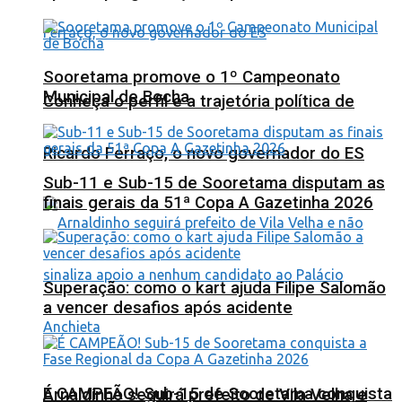
Sooretama promove o 1º Campeonato
Municipal de Bocha
Conheça o perfil e a trajetória política de
Ricardo Ferraço, o novo governador do ES
Sub-11 e Sub-15 de Sooretama disputam as
finais gerais da 51ª Copa A Gazetinha 2026
Superação: como o kart ajuda Filipe Salomão
a vencer desafios após acidente
É CAMPEÃO! Sub-15 de Sooretama conquista
Arnaldinho seguirá prefeito de Vila Velha e