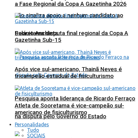
a Fase Regional da Copa A Gazetinha 2026
não sinaliza apoio a nenhum candidato ao
Sooretama disputa final regional da Copa A
Palácio Anchieta
Gazetinha Sub-15
Após vice sul-americano, Thainã Neves é
tricampeão estadual de fisiculturismo
Pesquisa aponta liderança de Ricardo Ferraço
Atleta de Sooretama é vice-campeão sul-
americano de fisiculturismo
na disputa pelo Governo do Estado
Personalidades
Tudo
SOCIAIS