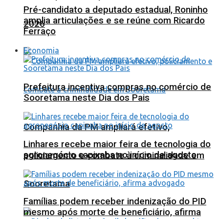
Pré-candidato a deputado estadual, Roninho
amplia articulações e se reúne com Ricardo
2026
Ferraço
Economia
Prefeitura incentiva compras no comércio de
Sooretama neste Dia dos Pais
Companhia da PM ampliará efetivo,
Linhares recebe maior feira de tecnologia do
agronegócio capixaba no início de agosto
policiamento e combate à criminalidade em
Sooretama
Famílias podem receber indenização do PID
mesmo após morte de beneficiário, afirma