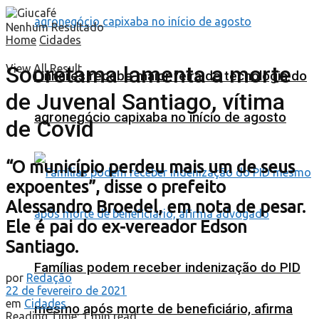
Nenhum Resultado
Home
Cidades
Sooretama lamenta a morte
View All Result
Linhares recebe maior feira de tecnologia do
de Juvenal Santiago, vítima
agronegócio capixaba no início de agosto
de Covid
“O município perdeu mais um de seus
expoentes”, disse o prefeito
Alessandro Broedel, em nota de pesar.
Ele é pai do ex-vereador Edson
Santiago.
Famílias podem receber indenização do PID
por
Redação
22 de fevereiro de 2021
em
Cidades
mesmo após morte de beneficiário, afirma
Reading Time: 1 min read