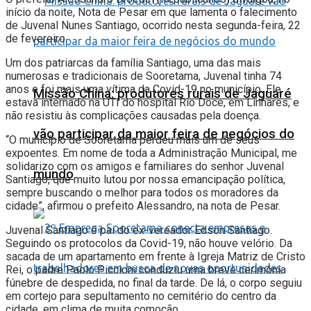
início da noite, Nota de Pesar em que lamenta o falecimento
de Juvenal Nunes Santiago, ocorrido nesta segunda-feira, 22
de fevereiro.
Um dos patriarcas da família Santiago, uma das mais
numerosas e tradicionais de Sooretama, Juvenal tinha 74
anos e foi mais uma vítima da Covid-19 no município. Ele
Missão China: produtores rurais de Jaguaré
estava internado na UTI do hospital Rio Doce, em Linhares, e
não resistiu às complicações causadas pela doença.
vão participar da maior feira de negócios do
“O município de Sooretama perdeu mais um de seus
expoentes. Em nome de toda a Administração Municipal, me
solidarizo com os amigos e familiares do senhor Juvenal
mundo
Santiago, que muito lutou por nossa emancipação política,
sempre buscando o melhor para todos os moradores da
cidade”, afirmou o prefeito Alessandro, na nota de Pesar.
Juvenal Santiago é pai do ex-vereador Edson Santiago.
Seguindo os protocolos da Covid-19, não houve velório. Da
sacada de um apartamento em frente à Igreja Matriz de Cristo
Rei, o padre Paolo Piccioni conduziu uma breve cerimônia
fúnebre de despedida, no final da tarde. De lá, o corpo seguiu
em cortejo para sepultamento no cemitério do centro da
cidade, em clima de muita comoção.