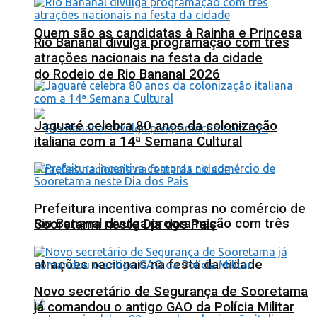
Quem são as candidatas à Rainha e Princesa
Rio Bananal divulga programação com três
atrações nacionais na festa da cidade
do Rodeio de Rio Bananal 2026
Jaguaré celebra 80 anos da colonização
italiana com a 14ª Semana Cultural
Prefeitura incentiva compras no comércio de
Rio Bananal divulga programação com três
Sooretama neste Dia dos Pais
atrações nacionais na festa da cidade
Novo secretário de Segurança de Sooretama
já comandou o antigo GAO da Polícia Militar