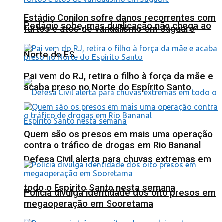
Estádio Conilon sofre danos recorrentes com
Pedágio sobe, mas duplicação não chega ao
furtos e atos de vandalismo em Jaguaré
Norte do ES
Pai vem do RJ, retira o filho à força da mãe e
acaba preso no Norte do Espírito Santo
Quem são os presos em mais uma operação
contra o tráfico de drogas em Rio Bananal
Defesa Civil alerta para chuvas extremas em
todo o Espírito Santo nesta semana
Polícia divulga identidade dos oito presos em
megaoperação em Sooretama