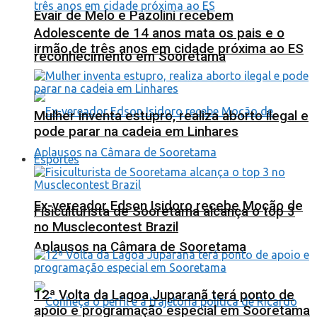
Evair de Melo e Pazolini recebem
Adolescente de 14 anos mata os pais e o
irmão de três anos em cidade próxima ao ES
reconhecimento em Sooretama
Mulher inventa estupro, realiza aborto ilegal e
pode parar na cadeia em Linhares
Esportes
Ex-vereador Edson Isidoro recebe Moção de
Fisiculturista de Sooretama alcança o top 3
no Musclecontest Brazil
Aplausos na Câmara de Sooretama
12ª Volta da Lagoa Juparanã terá ponto de
apoio e programação especial em Sooretama