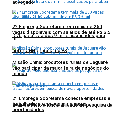
advogado
2º Emprega Sooretama tem mais de 250
vagas disponíveis com salários de até R$ 3,5
Divulgada lista dos 9 mil classificados para
mil
obter CNH gratuita no ES
Missão China: produtores rurais de Jaguaré
vão participar da maior feira de negócios do
mundo
2º Emprega Sooretama conecta empresas e
trabalhadores em busca de novas
Evair de Melo anuncia unidade de pesquisa da
oportunidades