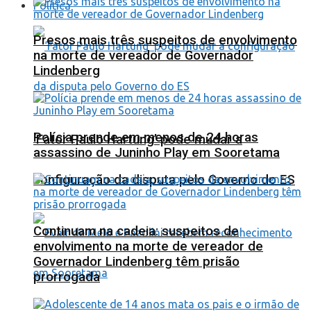
Política
Presos mais três suspeitos de envolvimento
na morte de vereador de Governador
Lindenberg
Polícia prende em menos de 24 horas
‘Fator Paulo Hartung’ pode mudar a
assassino de Juninho Play em Sooretama
configuração da disputa pelo Governo do ES
Continuam na cadeia: suspeitos de
envolvimento na morte de vereador de
Governador Lindenberg têm prisão
prorrogada