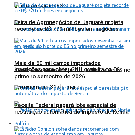
Embrapa para o ES
Feira de Agronegócios de Jaguaré projeta
recorde de R$ 770 milhões em negócios
Mais de 50 mil carros importados
Inscrições para obter CNH gratuita no ES
desembarcaram em porto do Norte do ES no
primeiro semestre de 2026
terminam em 31 de março
Receita Federal pagará lote especial de
restituição automática do Imposto de Renda
Polícia