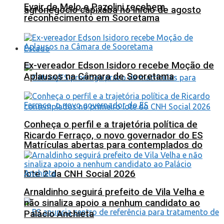
Evair de Melo e Pazolini recebem
agronegócio capixaba no início de agosto
reconhecimento em Sooretama
Estado
Ex-vereador Edson Isidoro recebe Moção de
Aplausos na Câmara de Sooretama
Conheça o perfil e a trajetória política de
Ricardo Ferraço, o novo governador do ES
Matrículas abertas para contemplados do
lote 2 da CNH Social 2026
Arnaldinho seguirá prefeito de Vila Velha e
não sinaliza apoio a nenhum candidato ao
Palácio Anchieta