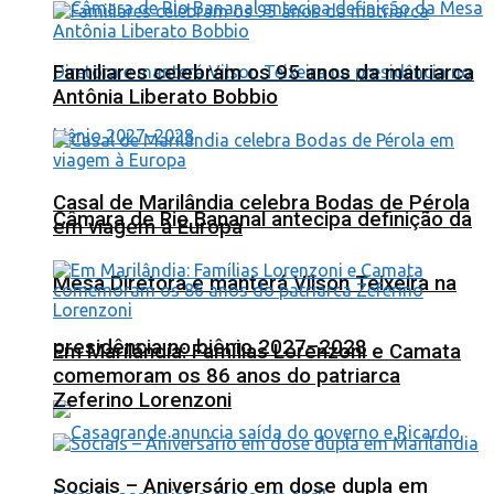
Familiares celebram os 95 anos da matriarca
Antônia Liberato Bobbio
Casal de Marilândia celebra Bodas de Pérola
Câmara de Rio Bananal antecipa definição da
em viagem à Europa
Mesa Diretora e manterá Vilson Teixeira na
presidência no biênio 2027–2028
Em Marilândia: Famílias Lorenzoni e Camata
comemoram os 86 anos do patriarca
Zeferino Lorenzoni
Sociais – Aniversário em dose dupla em