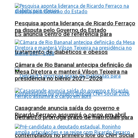
Pesquisa aponta liderança de Ricardo Ferraço
na disputa pelo Governo do Estado
ES anuncia centro de referência para
tratamento de diabéticos e obesos
Câmara de Rio Bananal antecipa definição da
Mesa Diretora e manterá Vilson Teixeira na
presidência no biênio 2027–2028
Casagrande anuncia saída do governo e
Ricardo Ferraço assumirá o cargo em abril
Detran/ES prorroga prazo de matrículas para
contemplados no primeiro lote do CNH Social