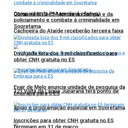
Companhia da PM ampliará efetivo,
Obras na ES 245: Morros do Sangali e da
policiamento e combate à criminalidade em
Sooretama
Cachoeira do Ataíde receberão terceira faixa
Divulgada lista dos 9 mil classificados para
obter CNH gratuita no ES
Evair de Melo anuncia unidade de pesquisa da
12ª Volta da Lagoa Juparanã terá ponto de
Embrapa para o ES
apoio e programação especial em Sooretama
Inscrições para obter CNH gratuita no ES
terminam em 31 de março