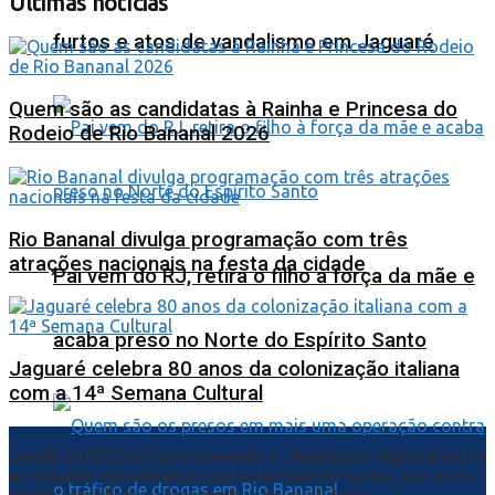
Últimas notícias
furtos e atos de vandalismo em Jaguaré
Quem são as candidatas à Rainha e Princesa do
Rodeio de Rio Bananal 2026
Rio Bananal divulga programação com três
atrações nacionais na festa da cidade
Pai vem do RJ, retira o filho à força da mãe e
acaba preso no Norte do Espírito Santo
Jaguaré celebra 80 anos da colonização italiana
com a 14ª Semana Cultural
Desde 29/02/2003 promovendo a integração regional entre
as cidades do norte/noroeste do Espírito Santo, por meio