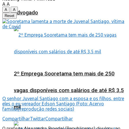
A
A
A
A
advogado
Reset
2º Emprega Sooretama tem mais de 250
vagas disponíveis com salários de até R$ 3,5
O senhor Juvenal Santiago com a esposa e os filhos, entre
eles o ex-vereador Edson Santiago (Foto: Acervo
mil
familiar/reprodução redes sociais)
Compartilhar
Twittar
Compartilhar
O prefeito Alessandro Broedel (Republicanos) divulgou, no