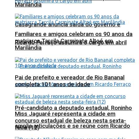
Marilândia
Casagrande anuncia saída do governo e
Familiares e amigos celebram os 90 anos da
matriarca Tarcila Carminate Altoé em
Ricardo Ferraço assumirá o cargo em abril
Marilândia
Pai de prefeito e vereador de Rio Bananal
completa 101 anos de idade
Pré-candidato a deputado estadual, Roninho
Miss Jaguaré representa a cidade em
concurso estadual de beleza nesta sexta-
amplia articulações e se reúne com Ricardo
feira (12)