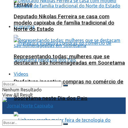
Ferraço
Deputado Nikolas Ferreira se casa com
modelo capixaba de família tradicional do
Economia
Norte do Estado
Representando todas: mulheres que se
destacam são homenageadas em Sooretama
Videos
Prefeitura incentiva compras no comércio de
Nenhum Resultado
View All Result
Sooretama neste Dia dos Pais