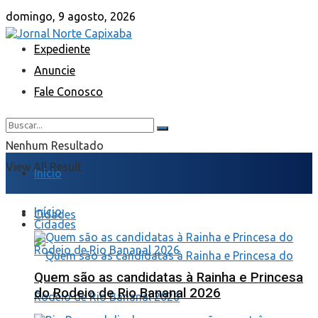
domingo, 9 agosto, 2026
Expediente
Anuncie
Fale Conosco
Nenhum Resultado
View All Result
Início
Início
Cidades
Cidades
Quem são as candidatas à Rainha e Princesa
do Rodeio de Rio Bananal 2026