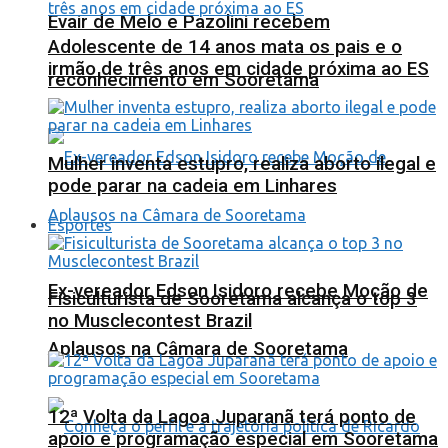
Evair de Melo e Pazolini recebem
Adolescente de 14 anos mata os pais e o
irmão de três anos em cidade próxima ao ES
reconhecimento em Sooretama
Mulher inventa estupro, realiza aborto ilegal e
pode parar na cadeia em Linhares
Esportes
Ex-vereador Edson Isidoro recebe Moção de
Fisiculturista de Sooretama alcança o top 3
no Musclecontest Brazil
Aplausos na Câmara de Sooretama
12ª Volta da Lagoa Juparanã terá ponto de
apoio e programação especial em Sooretama