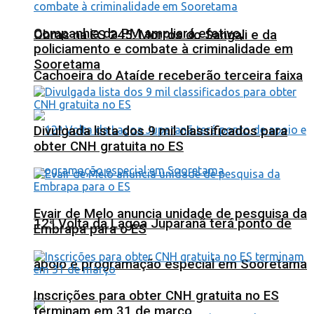
Companhia da PM ampliará efetivo,
Obras na ES 245: Morros do Sangali e da
policiamento e combate à criminalidade em
Sooretama
Cachoeira do Ataíde receberão terceira faixa
Divulgada lista dos 9 mil classificados para
obter CNH gratuita no ES
Evair de Melo anuncia unidade de pesquisa da
12ª Volta da Lagoa Juparanã terá ponto de
Embrapa para o ES
apoio e programação especial em Sooretama
Inscrições para obter CNH gratuita no ES
terminam em 31 de março