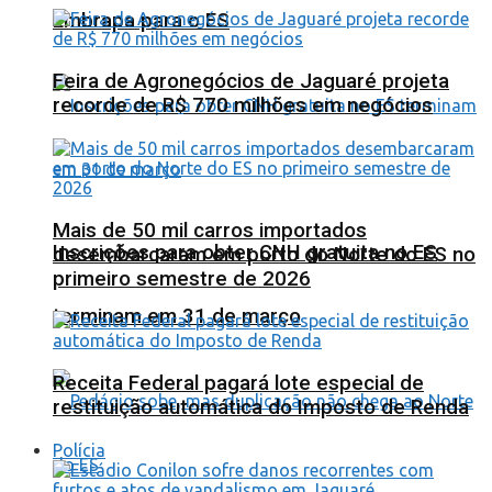
Embrapa para o ES
Feira de Agronegócios de Jaguaré projeta
recorde de R$ 770 milhões em negócios
Mais de 50 mil carros importados
Inscrições para obter CNH gratuita no ES
desembarcaram em porto do Norte do ES no
primeiro semestre de 2026
terminam em 31 de março
Receita Federal pagará lote especial de
restituição automática do Imposto de Renda
Polícia