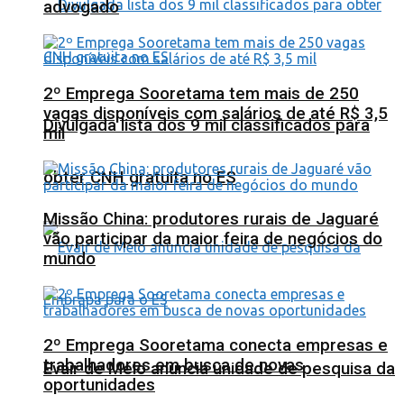
advogado
2º Emprega Sooretama tem mais de 250
vagas disponíveis com salários de até R$ 3,5
Divulgada lista dos 9 mil classificados para
mil
obter CNH gratuita no ES
Missão China: produtores rurais de Jaguaré
vão participar da maior feira de negócios do
mundo
2º Emprega Sooretama conecta empresas e
trabalhadores em busca de novas
Evair de Melo anuncia unidade de pesquisa da
oportunidades