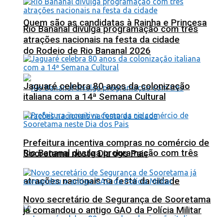
Quem são as candidatas à Rainha e Princesa
Rio Bananal divulga programação com três
atrações nacionais na festa da cidade
do Rodeio de Rio Bananal 2026
Jaguaré celebra 80 anos da colonização
italiana com a 14ª Semana Cultural
Prefeitura incentiva compras no comércio de
Rio Bananal divulga programação com três
Sooretama neste Dia dos Pais
atrações nacionais na festa da cidade
Novo secretário de Segurança de Sooretama
já comandou o antigo GAO da Polícia Militar