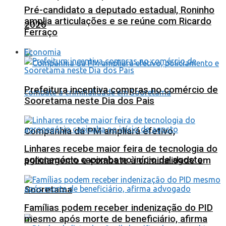
Pré-candidato a deputado estadual, Roninho
amplia articulações e se reúne com Ricardo
2026
Ferraço
Economia
Prefeitura incentiva compras no comércio de
Sooretama neste Dia dos Pais
Companhia da PM ampliará efetivo,
Linhares recebe maior feira de tecnologia do
agronegócio capixaba no início de agosto
policiamento e combate à criminalidade em
Sooretama
Famílias podem receber indenização do PID
mesmo após morte de beneficiário, afirma