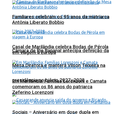
Familiares celebram os 95 anos da matriarca
Antônia Liberato Bobbio
Casal de Marilândia celebra Bodas de Pérola
Câmara de Rio Bananal antecipa definição da
em viagem à Europa
Mesa Diretora e manterá Vilson Teixeira na
presidência no biênio 2027–2028
Em Marilândia: Famílias Lorenzoni e Camata
comemoram os 86 anos do patriarca
Zeferino Lorenzoni
Sociais – Aniversário em dose dupla em