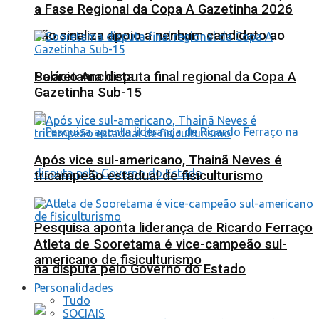
a Fase Regional da Copa A Gazetinha 2026
não sinaliza apoio a nenhum candidato ao
Sooretama disputa final regional da Copa A
Palácio Anchieta
Gazetinha Sub-15
Após vice sul-americano, Thainã Neves é
tricampeão estadual de fisiculturismo
Pesquisa aponta liderança de Ricardo Ferraço
Atleta de Sooretama é vice-campeão sul-
americano de fisiculturismo
na disputa pelo Governo do Estado
Personalidades
Tudo
SOCIAIS