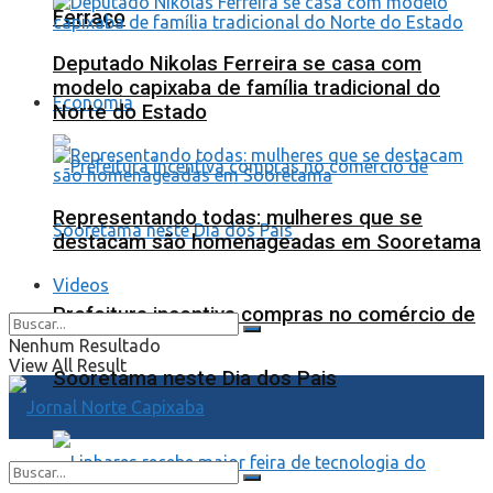
Ferraço
Deputado Nikolas Ferreira se casa com
modelo capixaba de família tradicional do
Economia
Norte do Estado
Representando todas: mulheres que se
destacam são homenageadas em Sooretama
Videos
Prefeitura incentiva compras no comércio de
Nenhum Resultado
View All Result
Sooretama neste Dia dos Pais