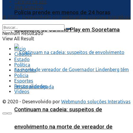
Termos de uso
Fale Conosco
Polícia prende em menos de 24 horas
© 2020 - Desenvolvido por
Webmundo soluções Interativas
assassino de Juninho Play em Sooretama
Nenhum Resultado
View All Result
Início
Cidades
Estado
Política
Economia
Polícia
Esportes
Personalidades
Videos
© 2020 - Desenvolvido por
Webmundo soluções Interativas
Continuam na cadeia: suspeitos de
envolvimento na morte de vereador de