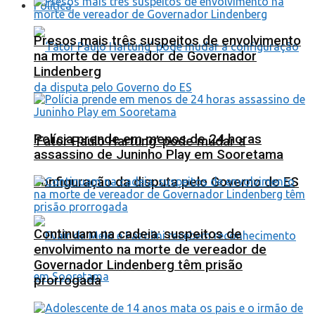
Política
Presos mais três suspeitos de envolvimento
na morte de vereador de Governador
Lindenberg
Polícia prende em menos de 24 horas
‘Fator Paulo Hartung’ pode mudar a
assassino de Juninho Play em Sooretama
configuração da disputa pelo Governo do ES
Continuam na cadeia: suspeitos de
envolvimento na morte de vereador de
Governador Lindenberg têm prisão
prorrogada