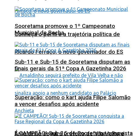
Sooretama promove o 1º Campeonato
Municipal de Bocha
Conheça o perfil e a trajetória política de
Ricardo Ferraço, o novo governador do ES
Sub-11 e Sub-15 de Sooretama disputam as
finais gerais da 51ª Copa A Gazetinha 2026
Superação: como o kart ajuda Filipe Salomão
a vencer desafios após acidente
É CAMPEÃO! Sub-15 de Sooretama conquista
Arnaldinho seguirá prefeito de Vila Velha e