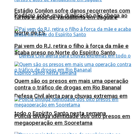
Estádio Conilon sofre danos recorrentes com
Pedágio sobe, mas duplicação não chega ao
furtos e atos de vandalismo em Jaguaré
Norte do ES
Pai vem do RJ, retira o filho à força da mãe e
acaba preso no Norte do Espírito Santo
Quem são os presos em mais uma operação
contra o tráfico de drogas em Rio Bananal
Defesa Civil alerta para chuvas extremas em
todo o Espírito Santo nesta semana
Polícia divulga identidade dos oito presos em
megaoperação em Sooretama