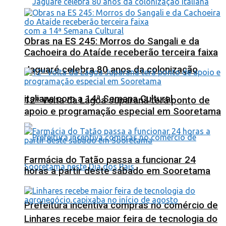
Obras na ES 245: Morros do Sangali e da
Cachoeira do Ataíde receberão terceira faixa
Jaguaré celebra 80 anos da colonização
italiana com a 14ª Semana Cultural
12ª Volta da Lagoa Juparanã terá ponto de
apoio e programação especial em Sooretama
Farmácia do Tatão passa a funcionar 24
horas a partir deste sábado em Sooretama
Prefeitura incentiva compras no comércio de
Linhares recebe maior feira de tecnologia do