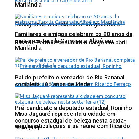
Marilândia
Casagrande anuncia saída do governo e
Familiares e amigos celebram os 90 anos da
matriarca Tarcila Carminate Altoé em
Ricardo Ferraço assumirá o cargo em abril
Marilândia
Pai de prefeito e vereador de Rio Bananal
completa 101 anos de idade
Pré-candidato a deputado estadual, Roninho
Miss Jaguaré representa a cidade em
concurso estadual de beleza nesta sexta-
amplia articulações e se reúne com Ricardo
feira (12)