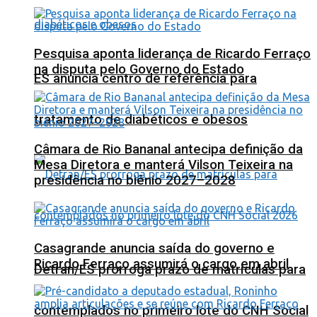
Pesquisa aponta liderança de Ricardo Ferraço
na disputa pelo Governo do Estado
ES anuncia centro de referência para
tratamento de diabéticos e obesos
Câmara de Rio Bananal antecipa definição da
Mesa Diretora e manterá Vilson Teixeira na
presidência no biênio 2027–2028
Casagrande anuncia saída do governo e
Ricardo Ferraço assumirá o cargo em abril
Detran/ES prorroga prazo de matrículas para
contemplados no primeiro lote do CNH Social