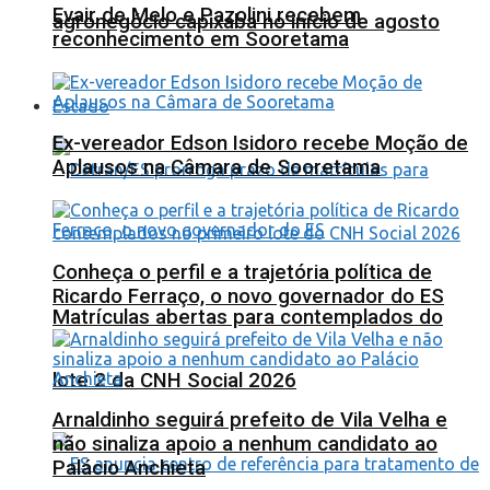
Evair de Melo e Pazolini recebem
agronegócio capixaba no início de agosto
reconhecimento em Sooretama
Estado
Ex-vereador Edson Isidoro recebe Moção de
Aplausos na Câmara de Sooretama
Conheça o perfil e a trajetória política de
Ricardo Ferraço, o novo governador do ES
Matrículas abertas para contemplados do
lote 2 da CNH Social 2026
Arnaldinho seguirá prefeito de Vila Velha e
não sinaliza apoio a nenhum candidato ao
Palácio Anchieta