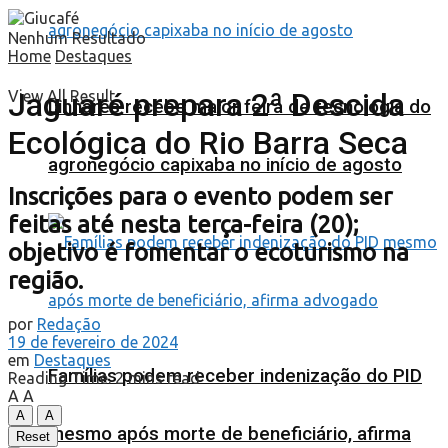
Nenhum Resultado
Home
Destaques
Jaguaré prepara 2ª Descida
View All Result
Linhares recebe maior feira de tecnologia do
Ecológica do Rio Barra Seca
agronegócio capixaba no início de agosto
Inscrições para o evento podem ser
feitas até nesta terça-feira (20);
objetivo é fomentar o ecoturismo na
região.
por
Redação
19 de fevereiro de 2024
em
Destaques
Famílias podem receber indenização do PID
Reading Time: 2 mins read
A
A
A
A
mesmo após morte de beneficiário, afirma
Reset