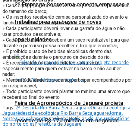
2º Emprega Sooretama conecta empresas e
» Cada equipe poderá inscrever até 4 pessoas dependendo
do tamanho do barco;
» Os inscritos receberão camisa personalizada do evento e
trabalhadores em busca de novas
lanche oferecido pela organização;
» Cada participante deverá levar sua garrafa de água e não
usar produtos descartáveis;
oportunidades
» Cada barco inscrito receberá um saco reutilizável para que
durante o percurso possa recolher o lixo que encontrar;
» É proibido o uso de bebidas alcoólicas dentro das
embarcações durante o percurso de descida do rio;
» É recomendado o uso de coletes salva vidas,
especialmente para quem estiver no barco e não souber
nadar;
» Menores de idade só poderão participar acompanhados por
um responsável;
» Todo participante deverá plantar no mínimo uma árvore que
receberá ao final do evento.
Feira de Agronegócios de Jaguaré projeta
Tags:
2ª Descida Rio Barra Seca Jaguaré
Descida ecológica
Jaguaré
descida ecológica Rio Barra Seca
jaguare
Jornal
Norte Capixaba
norte capixaba
Notícias de Jaguaré
notícias
recorde de R$ 770 milhões em negócios
do norte do es
Prefeitura de Jaguaré