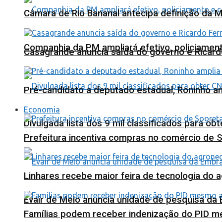
Câmara de Rio Bananal antecipa definição da M
Companhia da PM ampliará efetivo, policiame
Casagrande anuncia saída do governo e Ricard
Pré-candidato a deputado estadual, Roninho am
Economia
Divulgada lista dos 9 mil classificados para ob
Prefeitura incentiva compras no comércio de 
Linhares recebe maior feira de tecnologia do 
Evair de Melo anuncia unidade de pesquisa da
Famílias podem receber indenização do PID m