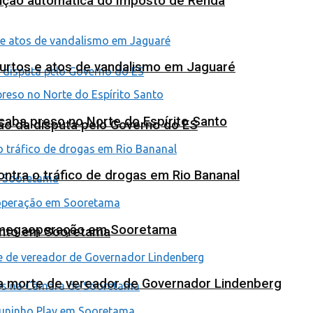
tuição automática do Imposto de Renda
furtos e atos de vandalismo em Jaguaré
 acaba preso no Norte do Espírito Santo
ão da disputa pelo Governo do ES
tra o tráfico de drogas em Rio Bananal
em megaoperação em Sooretama
ento em Sooretama
na morte de vereador de Governador Lindenberg