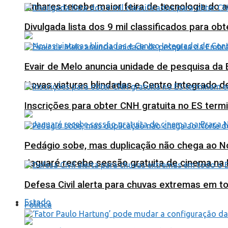
Linhares recebe maior feira de tecnologia do 
Divulgada lista dos 9 mil classificados para ob
Evair de Melo anuncia unidade de pesquisa da
Novas viaturas blindadas e Centro Integrado 
Inscrições para obter CNH gratuita no ES ter
Pedágio sobe, mas duplicação não chega ao N
Jaguaré recebe sessão gratuita de cinema na 
Defesa Civil alerta para chuvas extremas em t
Estado
Política