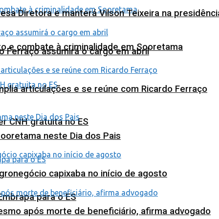
esa Diretora e manterá Vilson Teixeira na presidênc
nto e combate à criminalidade em Sooretama
o Ferraço assumirá o cargo em abril
plia articulações e se reúne com Ricardo Ferraço
ter CNH gratuita no ES
Sooretama neste Dia dos Pais
agronegócio capixaba no início de agosto
 Embrapa para o ES
esmo após morte de beneficiário, afirma advogado