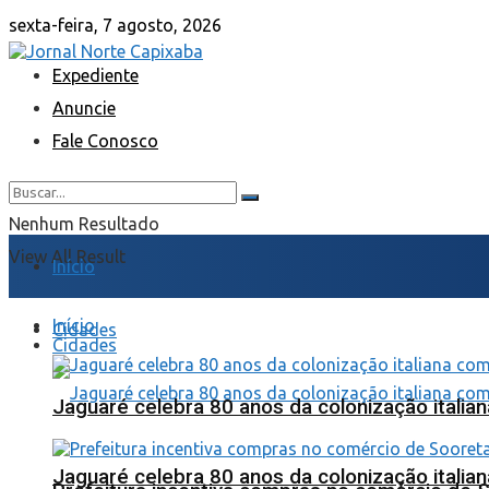
sexta-feira, 7 agosto, 2026
Expediente
Anuncie
Fale Conosco
Nenhum Resultado
View All Result
Início
Início
Cidades
Cidades
Jaguaré celebra 80 anos da colonização italia
Jaguaré celebra 80 anos da colonização italia