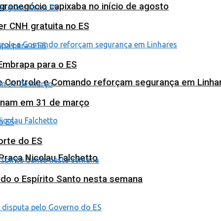
agronegócio capixaba no início de agosto
ter CNH gratuita no ES
 Embrapa para o ES
de Controle e Comando reforçam segurança em Linha
minam em 31 de março
orte do ES
Praça Nicolau Falchetto
odo o Espírito Santo nesta semana