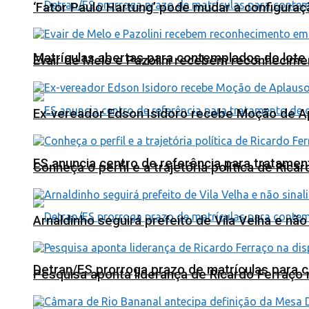
‘Fator Paulo Hartung’ pode mudar a configuraç
Matrículas abertas para contemplados do lote
Evair de Melo e Pazolini recebem reconhecim
Ex-vereador Edson Isidoro recebe Moção de 
ES anuncia centro de referência para tratamen
Conheça o perfil e a trajetória política de Ric
Arnaldinho seguirá prefeito de Vila Velha e nã
Detran/ES prorroga prazo de matrículas para 
Pesquisa aponta liderança de Ricardo Ferraço 