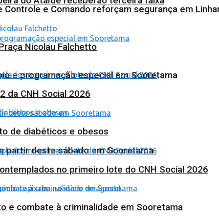
eira do Ataíde receberão terceira faixa
de Controle e Comando reforçam segurança em Linha
Praça Nicolau Falchetto
poio e programação especial em Sooretama
 2 da CNH Social 2026
to de diabéticos e obesos
 a partir deste sábado em Sooretama
contemplados no primeiro lote do CNH Social 2026
nto e combate à criminalidade em Sooretama