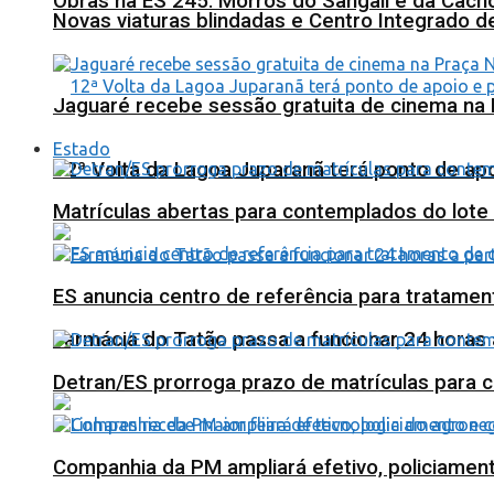
Obras na ES 245: Morros do Sangali e da Cacho
Novas viaturas blindadas e Centro Integrado 
Jaguaré recebe sessão gratuita de cinema na 
Estado
12ª Volta da Lagoa Juparanã terá ponto de a
Matrículas abertas para contemplados do lote
ES anuncia centro de referência para tratamen
Farmácia do Tatão passa a funcionar 24 horas
Detran/ES prorroga prazo de matrículas para 
Companhia da PM ampliará efetivo, policiame