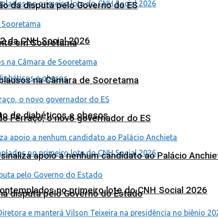
ão da disputa pelo Governo do ES
 2 da CNH Social 2026
ento em Sooretama
Aplausos na Câmara de Sooretama
to de diabéticos e obesos
ardo Ferraço, o novo governador do ES
o sinaliza apoio a nenhum candidato ao Palácio Anchie
contemplados no primeiro lote do CNH Social 2026
na disputa pelo Governo do Estado