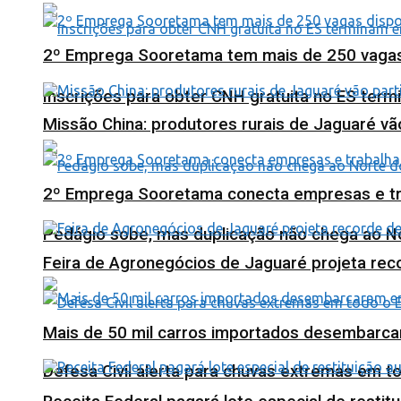
2º Emprega Sooretama tem mais de 250 vagas d
Inscrições para obter CNH gratuita no ES ter
Missão China: produtores rurais de Jaguaré vã
2º Emprega Sooretama conecta empresas e tr
Pedágio sobe, mas duplicação não chega ao N
Feira de Agronegócios de Jaguaré projeta re
Mais de 50 mil carros importados desembarca
Defesa Civil alerta para chuvas extremas em t