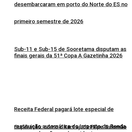
desembarcaram em porto do Norte do ES no
primeiro semestre de 2026
Sub-11 e Sub-15 de Sooretama disputam as
finais gerais da 51ª Copa A Gazetinha 2026
Receita Federal pagará lote especial de
restituição automática do Imposto de Renda
Superação: como o kart ajuda Filipe Salomão