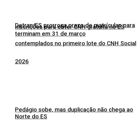
Detran/ES prorroga prazo de matrículas para
Inscrições para obter CNH gratuita no ES
terminam em 31 de março
contemplados no primeiro lote do CNH Social
2026
Pedágio sobe, mas duplicação não chega ao
Norte do ES