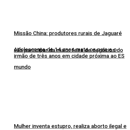
Missão China: produtores rurais de Jaguaré
Adolescente de 14 anos mata os pais e o
vão participar da maior feira de negócios do
irmão de três anos em cidade próxima ao ES
mundo
Mulher inventa estupro, realiza aborto ilegal e