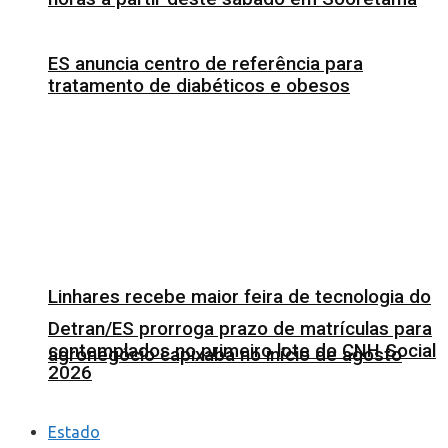
ES anuncia centro de referência para
tratamento de diabéticos e obesos
Linhares recebe maior feira de tecnologia do
Detran/ES prorroga prazo de matrículas para
contemplados no primeiro lote do CNH Social
agronegócio capixaba no início de agosto
2026
Estado