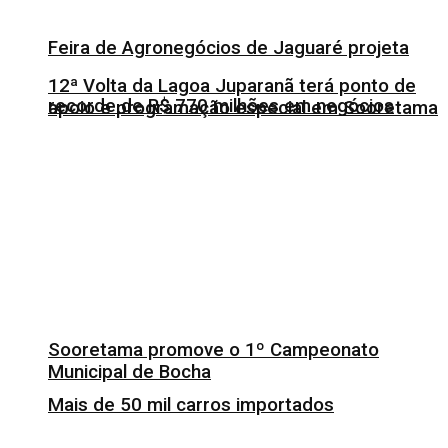
Feira de Agronegócios de Jaguaré projeta
12ª Volta da Lagoa Juparanã terá ponto de
recorde de R$ 770 milhões em negócios
apoio e programação especial em Sooretama
Sooretama promove o 1º Campeonato
Municipal de Bocha
Mais de 50 mil carros importados