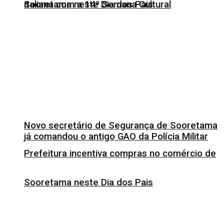
italiana com a 14ª Semana Cultural
Sooretama neste Dia dos Pais
Novo secretário de Segurança de Sooretama
já comandou o antigo GAO da Polícia Militar
Prefeitura incentiva compras no comércio de
Sooretama neste Dia dos Pais