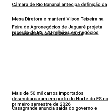
Câmara de Rio Bananal antecipa definição da
Mesa Diretora e manterá Vilson Teixeira na
Feira de Agronegócios de Jaguaré projeta
recorde de R$ 770 milhões em negócios
presidência no biênio 2027–2028
Mais de 50 mil carros importados
desembarcaram em porto do Norte do ES no
primeiro semestre de 2026
Casagrande anuncia saída do governo e