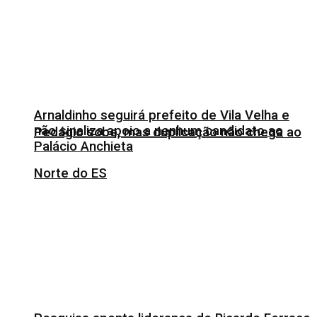
Arnaldinho seguirá prefeito de Vila Velha e
não sinaliza apoio a nenhum candidato ao
Pedágio sobe, mas duplicação não chega ao
Palácio Anchieta
Norte do ES