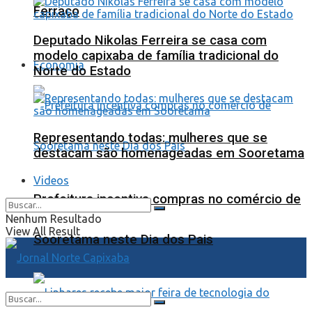
Ferraço
Deputado Nikolas Ferreira se casa com
modelo capixaba de família tradicional do
Economia
Norte do Estado
Representando todas: mulheres que se
destacam são homenageadas em Sooretama
Videos
Prefeitura incentiva compras no comércio de
Nenhum Resultado
View All Result
Sooretama neste Dia dos Pais