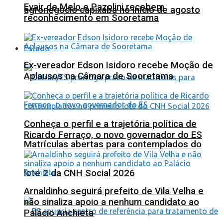
Evair de Melo e Pazolini recebem
agronegócio capixaba no início de agosto
reconhecimento em Sooretama
Estado
Ex-vereador Edson Isidoro recebe Moção de
Aplausos na Câmara de Sooretama
Conheça o perfil e a trajetória política de
Ricardo Ferraço, o novo governador do ES
Matrículas abertas para contemplados do
lote 2 da CNH Social 2026
Arnaldinho seguirá prefeito de Vila Velha e
não sinaliza apoio a nenhum candidato ao
Palácio Anchieta