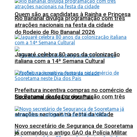
Quem são as candidatas à Rainha e Princesa
Rio Bananal divulga programação com três
atrações nacionais na festa da cidade
do Rodeio de Rio Bananal 2026
Jaguaré celebra 80 anos da colonização
italiana com a 14ª Semana Cultural
Prefeitura incentiva compras no comércio de
Rio Bananal divulga programação com três
Sooretama neste Dia dos Pais
atrações nacionais na festa da cidade
Novo secretário de Segurança de Sooretama
já comandou o antigo GAO da Polícia Militar