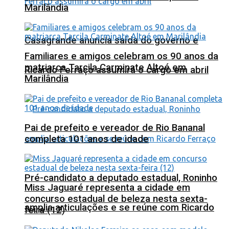
Marilândia
Casagrande anuncia saída do governo e
Familiares e amigos celebram os 90 anos da
matriarca Tarcila Carminate Altoé em
Ricardo Ferraço assumirá o cargo em abril
Marilândia
Pai de prefeito e vereador de Rio Bananal
completa 101 anos de idade
Pré-candidato a deputado estadual, Roninho
Miss Jaguaré representa a cidade em
concurso estadual de beleza nesta sexta-
amplia articulações e se reúne com Ricardo
feira (12)