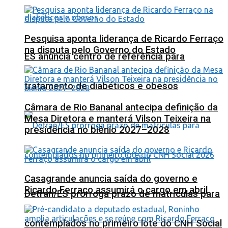
Pesquisa aponta liderança de Ricardo Ferraço
na disputa pelo Governo do Estado
ES anuncia centro de referência para
tratamento de diabéticos e obesos
Câmara de Rio Bananal antecipa definição da
Mesa Diretora e manterá Vilson Teixeira na
presidência no biênio 2027–2028
Casagrande anuncia saída do governo e
Ricardo Ferraço assumirá o cargo em abril
Detran/ES prorroga prazo de matrículas para
contemplados no primeiro lote do CNH Social