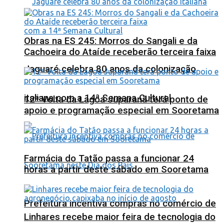
Obras na ES 245: Morros do Sangali e da
Cachoeira do Ataíde receberão terceira faixa
Jaguaré celebra 80 anos da colonização
italiana com a 14ª Semana Cultural
12ª Volta da Lagoa Juparanã terá ponto de
apoio e programação especial em Sooretama
Farmácia do Tatão passa a funcionar 24
horas a partir deste sábado em Sooretama
Prefeitura incentiva compras no comércio de
Linhares recebe maior feira de tecnologia do