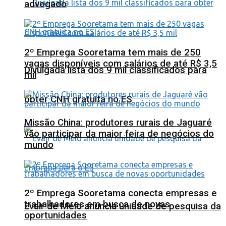
advogado
2º Emprega Sooretama tem mais de 250
vagas disponíveis com salários de até R$ 3,5
Divulgada lista dos 9 mil classificados para
mil
obter CNH gratuita no ES
Missão China: produtores rurais de Jaguaré
vão participar da maior feira de negócios do
mundo
2º Emprega Sooretama conecta empresas e
trabalhadores em busca de novas
Evair de Melo anuncia unidade de pesquisa da
oportunidades