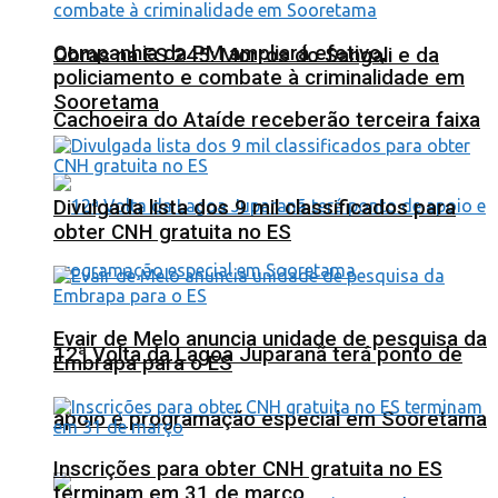
Companhia da PM ampliará efetivo,
Obras na ES 245: Morros do Sangali e da
policiamento e combate à criminalidade em
Sooretama
Cachoeira do Ataíde receberão terceira faixa
Divulgada lista dos 9 mil classificados para
obter CNH gratuita no ES
Evair de Melo anuncia unidade de pesquisa da
12ª Volta da Lagoa Juparanã terá ponto de
Embrapa para o ES
apoio e programação especial em Sooretama
Inscrições para obter CNH gratuita no ES
terminam em 31 de março