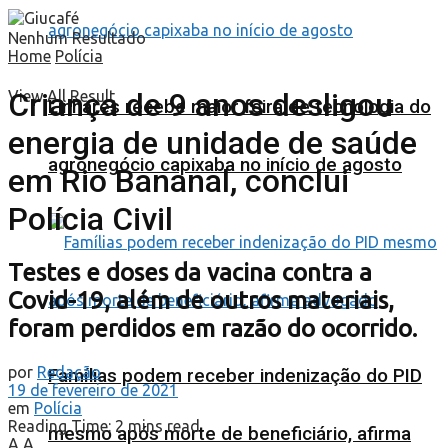
Nenhum Resultado
Home
Polícia
Criança de 9 anos desligou
View All Result
Linhares recebe maior feira de tecnologia do
energia de unidade de saúde
agronegócio capixaba no início de agosto
em Rio Bananal, conclui
Polícia Civil
Testes e doses da vacina contra a
Covid-19, além de outros materiais,
foram perdidos em razão do ocorrido.
por
Redação
Famílias podem receber indenização do PID
19 de fevereiro de 2021
em
Polícia
Reading Time: 2 mins read
mesmo após morte de beneficiário, afirma
A
A