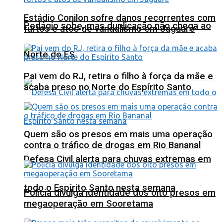
Estádio Conilon sofre danos recorrentes com
Pedágio sobe, mas duplicação não chega ao
furtos e atos de vandalismo em Jaguaré
Norte do ES
Pai vem do RJ, retira o filho à força da mãe e
acaba preso no Norte do Espírito Santo
Quem são os presos em mais uma operação
contra o tráfico de drogas em Rio Bananal
Defesa Civil alerta para chuvas extremas em
todo o Espírito Santo nesta semana
Polícia divulga identidade dos oito presos em
megaoperação em Sooretama