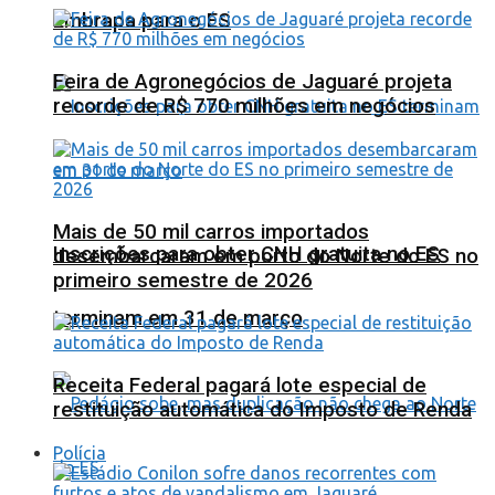
Embrapa para o ES
Feira de Agronegócios de Jaguaré projeta
recorde de R$ 770 milhões em negócios
Mais de 50 mil carros importados
Inscrições para obter CNH gratuita no ES
desembarcaram em porto do Norte do ES no
primeiro semestre de 2026
terminam em 31 de março
Receita Federal pagará lote especial de
restituição automática do Imposto de Renda
Polícia