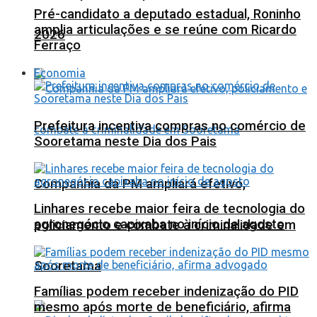
Pré-candidato a deputado estadual, Roninho
amplia articulações e se reúne com Ricardo
2026
Ferraço
Economia
Prefeitura incentiva compras no comércio de
Sooretama neste Dia dos Pais
Companhia da PM ampliará efetivo,
Linhares recebe maior feira de tecnologia do
agronegócio capixaba no início de agosto
policiamento e combate à criminalidade em
Sooretama
Famílias podem receber indenização do PID
mesmo após morte de beneficiário, afirma