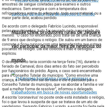
amostras de sangue coletadas para exames e outros
medicamos. Sem energia e com a temperatura dos
refrigeradores acima do adequado, todo esse material, ou a
maior parte dele, acabou perdido.
De acordo com o delegado Fabrício Lucindo, responsável
pelas investigações, tudo foi causado pela curiosidade do
Missão China: produtores rurais de Jaguaré
menino. “O caso foi encerrado, pois trata-se de uma criança
de 9 anos que desligou o relógio. Ele subiu em um banco de
concreto e ficou curioso com uma lampadazinha que estava
vão participar da maior feira de negócios do
piscando no relógio. Daí ele colocou a mão e desligou”,
explicou.
mundo
O desligamento teria ocorrido na terça-feira (16), durante o
feriado de Carnaval, dois dias antes do fato ser percebido
por funcionários do prédio. Agora, o caso será encaminhado
para o Conselho Tutelar do município. “Como envolve uma
criança, a Polícia Civil sai do caso e ele é passado para o
Conselho Tutelar do município, que vai abordar a família e ver
qual a melhor forma de resolver”, informou o delegado.
A escrita ‘coronavírus’ no poste onde está instalado o relógio,
foi o que levou à suspeita de que se tratava de um ato de
vandalismo. Segundo Fabrício Lucindo, a escrita foi feita pela