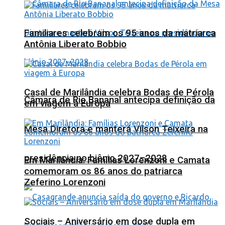
Familiares celebram os 95 anos da matriarca
Antônia Liberato Bobbio
Casal de Marilândia celebra Bodas de Pérola
Câmara de Rio Bananal antecipa definição da
em viagem à Europa
Mesa Diretora e manterá Vilson Teixeira na
presidência no biênio 2027–2028
Em Marilândia: Famílias Lorenzoni e Camata
comemoram os 86 anos do patriarca
Zeferino Lorenzoni
Sociais – Aniversário em dose dupla em