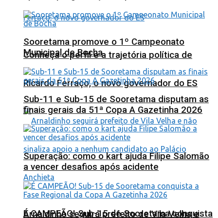
Sooretama promove o 1º Campeonato
Municipal de Bocha
Conheça o perfil e a trajetória política de
Ricardo Ferraço, o novo governador do ES
Sub-11 e Sub-15 de Sooretama disputam as
finais gerais da 51ª Copa A Gazetinha 2026
Superação: como o kart ajuda Filipe Salomão
a vencer desafios após acidente
É CAMPEÃO! Sub-15 de Sooretama conquista
Arnaldinho seguirá prefeito de Vila Velha e