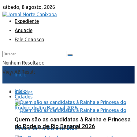
sábado, 8 agosto, 2026
Expediente
Anuncie
Fale Conosco
Nenhum Resultado
View All Result
Início
Início
Cidades
Cidades
Quem são as candidatas à Rainha e Princesa
do Rodeio de Rio Bananal 2026