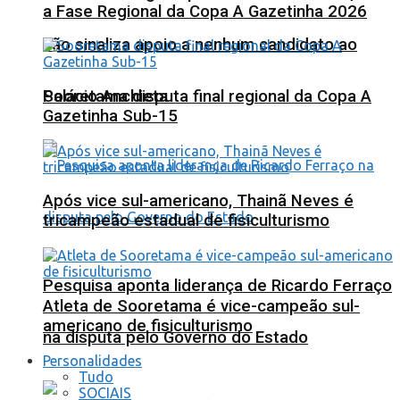
a Fase Regional da Copa A Gazetinha 2026
não sinaliza apoio a nenhum candidato ao
Sooretama disputa final regional da Copa A
Palácio Anchieta
Gazetinha Sub-15
Após vice sul-americano, Thainã Neves é
tricampeão estadual de fisiculturismo
Pesquisa aponta liderança de Ricardo Ferraço
Atleta de Sooretama é vice-campeão sul-
americano de fisiculturismo
na disputa pelo Governo do Estado
Personalidades
Tudo
SOCIAIS