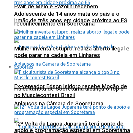
Evair de Melo e Pazolini recebem
Adolescente de 14 anos mata os pais e o
irmão de três anos em cidade próxima ao ES
reconhecimento em Sooretama
Mulher inventa estupro, realiza aborto ilegal e
pode parar na cadeia em Linhares
Esportes
Ex-vereador Edson Isidoro recebe Moção de
Fisiculturista de Sooretama alcança o top 3
no Musclecontest Brazil
Aplausos na Câmara de Sooretama
12ª Volta da Lagoa Juparanã terá ponto de
apoio e programação especial em Sooretama