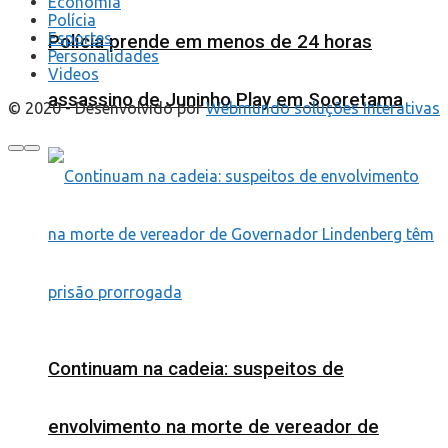
Economia
Polícia
Esportes
Polícia prende em menos de 24 horas
Personalidades
Videos
assassino de Juninho Play em Sooretama
© 2020 - Desenvolvido por
Webmundo soluções Interativas
Continuam na cadeia: suspeitos de
envolvimento na morte de vereador de