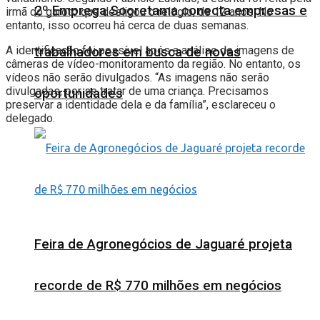
2º Emprega Sooretama conecta empresas e
irmã do garoto que desligou o relógio, de 12 anos. No
entanto, isso ocorreu há cerca de duas semanas.
A identificação foi possível após a análise de imagens de
trabalhadores em busca de novas
câmeras de vídeo-monitoramento da região. No entanto, os
vídeos não serão divulgados. “As imagens não serão
divulgadas, por se tratar de uma criança. Precisamos
oportunidades
preservar a identidade dela e da família”, esclareceu o
delegado.
Feira de Agronegócios de Jaguaré projeta
recorde de R$ 770 milhões em negócios