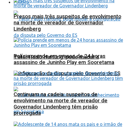
Política
Presos mais três suspeitos de envolvimento
na morte de vereador de Governador
Lindenberg
Polícia prende em menos de 24 horas
‘Fator Paulo Hartung’ pode mudar a
assassino de Juninho Play em Sooretama
configuração da disputa pelo Governo do ES
Continuam na cadeia: suspeitos de
envolvimento na morte de vereador de
Governador Lindenberg têm prisão
prorrogada