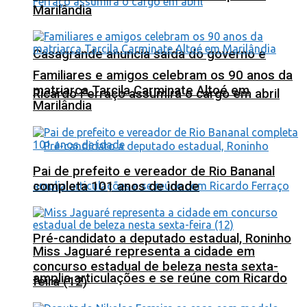
Marilândia
Casagrande anuncia saída do governo e
Familiares e amigos celebram os 90 anos da
matriarca Tarcila Carminate Altoé em
Ricardo Ferraço assumirá o cargo em abril
Marilândia
Pai de prefeito e vereador de Rio Bananal
completa 101 anos de idade
Pré-candidato a deputado estadual, Roninho
Miss Jaguaré representa a cidade em
concurso estadual de beleza nesta sexta-
amplia articulações e se reúne com Ricardo
feira (12)