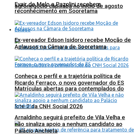
Evair de Melo e Pazolini recebem
agronegócio capixaba no início de agosto
reconhecimento em Sooretama
Estado
Ex-vereador Edson Isidoro recebe Moção de
Aplausos na Câmara de Sooretama
Conheça o perfil e a trajetória política de
Ricardo Ferraço, o novo governador do ES
Matrículas abertas para contemplados do
lote 2 da CNH Social 2026
Arnaldinho seguirá prefeito de Vila Velha e
não sinaliza apoio a nenhum candidato ao
Palácio Anchieta