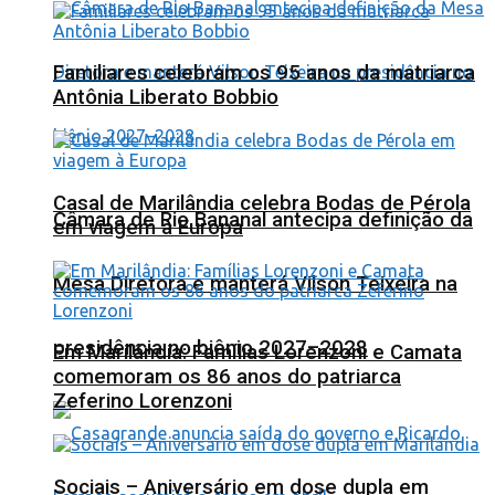
Familiares celebram os 95 anos da matriarca
Antônia Liberato Bobbio
Casal de Marilândia celebra Bodas de Pérola
Câmara de Rio Bananal antecipa definição da
em viagem à Europa
Mesa Diretora e manterá Vilson Teixeira na
presidência no biênio 2027–2028
Em Marilândia: Famílias Lorenzoni e Camata
comemoram os 86 anos do patriarca
Zeferino Lorenzoni
Sociais – Aniversário em dose dupla em