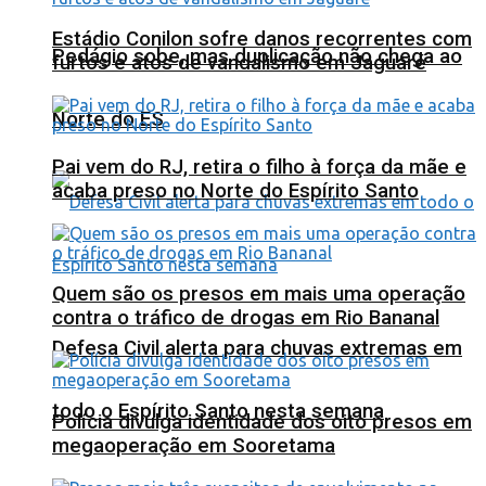
Estádio Conilon sofre danos recorrentes com
Pedágio sobe, mas duplicação não chega ao
furtos e atos de vandalismo em Jaguaré
Norte do ES
Pai vem do RJ, retira o filho à força da mãe e
acaba preso no Norte do Espírito Santo
Quem são os presos em mais uma operação
contra o tráfico de drogas em Rio Bananal
Defesa Civil alerta para chuvas extremas em
todo o Espírito Santo nesta semana
Polícia divulga identidade dos oito presos em
megaoperação em Sooretama