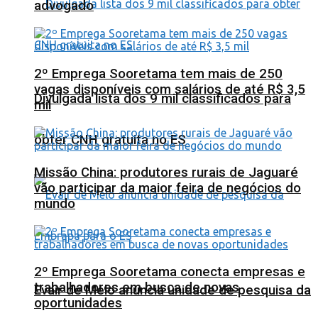
advogado
2º Emprega Sooretama tem mais de 250
vagas disponíveis com salários de até R$ 3,5
Divulgada lista dos 9 mil classificados para
mil
obter CNH gratuita no ES
Missão China: produtores rurais de Jaguaré
vão participar da maior feira de negócios do
mundo
2º Emprega Sooretama conecta empresas e
trabalhadores em busca de novas
Evair de Melo anuncia unidade de pesquisa da
oportunidades