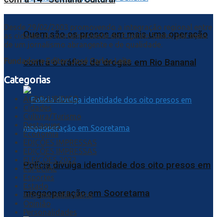
Desde 29/02/2003 promovendo a integração regional entre
Quem são os presos em mais uma operação
as cidades do norte/noroeste do Espírito Santo, por meio
de um jornalismo abrangente e de qualidade.
Fundador e Editor: José Carlos Leite
contra o tráfico de drogas em Rio Bananal
Categorias
AGROJURIDICO
Cidades
Cultura/Turismo
Destaques
Economia
EDIÇÕES IMPRESSAS
EDIÇÕES IMPRESSAS
ELEIÇÕES 2022
Polícia divulga identidade dos oito presos em
ESPECIAL
Esportes
Estado
megaoperação em Sooretama
Informe publicitário
Opinião
Personalidades