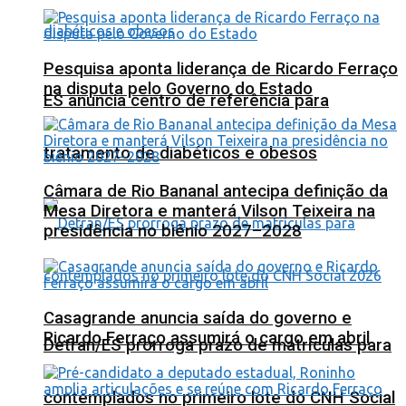
Pesquisa aponta liderança de Ricardo Ferraço
na disputa pelo Governo do Estado
ES anuncia centro de referência para
tratamento de diabéticos e obesos
Câmara de Rio Bananal antecipa definição da
Mesa Diretora e manterá Vilson Teixeira na
presidência no biênio 2027–2028
Casagrande anuncia saída do governo e
Ricardo Ferraço assumirá o cargo em abril
Detran/ES prorroga prazo de matrículas para
contemplados no primeiro lote do CNH Social