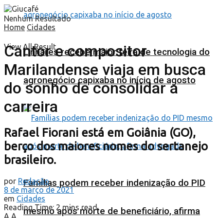
Nenhum Resultado
Home
Cidades
Cantor e compositor
View All Result
Linhares recebe maior feira de tecnologia do
Marilandense viaja em busca
agronegócio capixaba no início de agosto
do sonho de consolidar a
carreira
Rafael Fiorani está em Goiânia (GO),
berço dos maiores nomes do sertanejo
brasileiro.
por
Redação
Famílias podem receber indenização do PID
8 de março de 2021
em
Cidades
Reading Time: 2 mins read
mesmo após morte de beneficiário, afirma
A
A