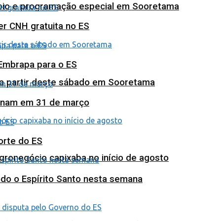
poio e programação especial em Sooretama
ter CNH gratuita no ES
 Embrapa para o ES
 a partir deste sábado em Sooretama
minam em 31 de março
orte do ES
agronegócio capixaba no início de agosto
odo o Espírito Santo nesta semana