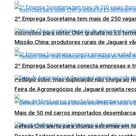
2º Emprega Sooretama tem mais de 250 vagas d
Inscrições para obter CNH gratuita no ES ter
Missão China: produtores rurais de Jaguaré vã
2º Emprega Sooretama conecta empresas e tr
Pedágio sobe, mas duplicação não chega ao N
Feira de Agronegócios de Jaguaré projeta re
Mais de 50 mil carros importados desembarca
Defesa Civil alerta para chuvas extremas em t