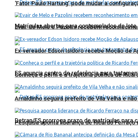
‘Fator Paulo Hartung’ pode mudar a configuraç
Matrículas abertas para contemplados do lote
Evair de Melo e Pazolini recebem reconhecim
Ex-vereador Edson Isidoro recebe Moção de 
ES anuncia centro de referência para tratamen
Conheça o perfil e a trajetória política de Ric
Arnaldinho seguirá prefeito de Vila Velha e nã
Detran/ES prorroga prazo de matrículas para 
Pesquisa aponta liderança de Ricardo Ferraço 