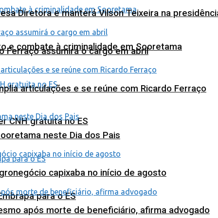
esa Diretora e manterá Vilson Teixeira na presidênc
nto e combate à criminalidade em Sooretama
o Ferraço assumirá o cargo em abril
plia articulações e se reúne com Ricardo Ferraço
ter CNH gratuita no ES
Sooretama neste Dia dos Pais
agronegócio capixaba no início de agosto
 Embrapa para o ES
esmo após morte de beneficiário, afirma advogado