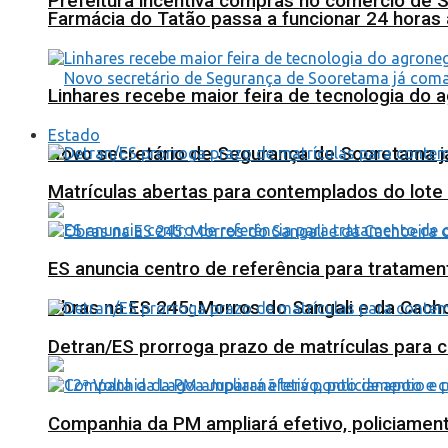
Prefeitura incentiva compras no comércio de 
Farmácia do Tatão passa a funcionar 24 horas
Linhares recebe maior feira de tecnologia do 
Estado
Novo secretário de Segurança de Sooretama já
Matrículas abertas para contemplados do lote
ES anuncia centro de referência para tratamen
Obras na ES 245: Morros do Sangali e da Cacho
Detran/ES prorroga prazo de matrículas para 
Companhia da PM ampliará efetivo, policiame