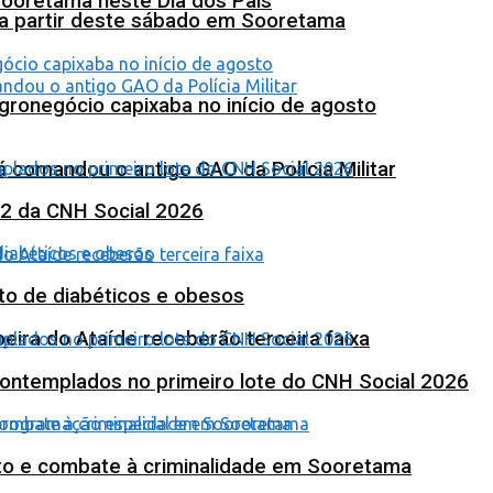
Sooretama neste Dia dos Pais
 a partir deste sábado em Sooretama
agronegócio capixaba no início de agosto
 comandou o antigo GAO da Polícia Militar
 2 da CNH Social 2026
to de diabéticos e obesos
eira do Ataíde receberão terceira faixa
contemplados no primeiro lote do CNH Social 2026
nto e combate à criminalidade em Sooretama