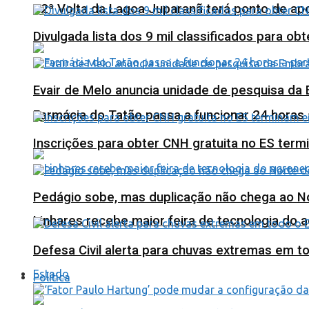
12ª Volta da Lagoa Juparanã terá ponto de a
Divulgada lista dos 9 mil classificados para ob
Evair de Melo anuncia unidade de pesquisa da
Farmácia do Tatão passa a funcionar 24 horas
Inscrições para obter CNH gratuita no ES ter
Pedágio sobe, mas duplicação não chega ao N
Linhares recebe maior feira de tecnologia do 
Defesa Civil alerta para chuvas extremas em t
Estado
Política