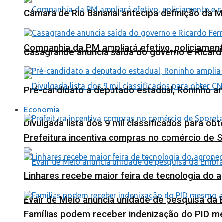
Câmara de Rio Bananal antecipa definição da M
Companhia da PM ampliará efetivo, policiame
Casagrande anuncia saída do governo e Ricard
Pré-candidato a deputado estadual, Roninho am
Economia
Divulgada lista dos 9 mil classificados para ob
Prefeitura incentiva compras no comércio de 
Linhares recebe maior feira de tecnologia do 
Evair de Melo anuncia unidade de pesquisa da
Famílias podem receber indenização do PID m