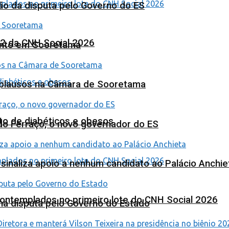
ão da disputa pelo Governo do ES
 2 da CNH Social 2026
ento em Sooretama
Aplausos na Câmara de Sooretama
to de diabéticos e obesos
ardo Ferraço, o novo governador do ES
o sinaliza apoio a nenhum candidato ao Palácio Anchie
contemplados no primeiro lote do CNH Social 2026
na disputa pelo Governo do Estado