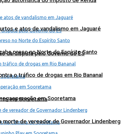
tuição automática do Imposto de Renda
furtos e atos de vandalismo em Jaguaré
 acaba preso no Norte do Espírito Santo
ão da disputa pelo Governo do ES
tra o tráfico de drogas em Rio Bananal
em megaoperação em Sooretama
ento em Sooretama
na morte de vereador de Governador Lindenberg