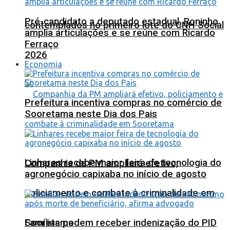
Pré-candidato a deputado estadual, Roninho
contemplados no primeiro lote do CNH Social
amplia articulações e se reúne com Ricardo
Ferraço
2026
Economia
Prefeitura incentiva compras no comércio de
Sooretama neste Dia dos Pais
Linhares recebe maior feira de tecnologia do
Companhia da PM ampliará efetivo,
agronegócio capixaba no início de agosto
policiamento e combate à criminalidade em
Sooretama
Famílias podem receber indenização do PID