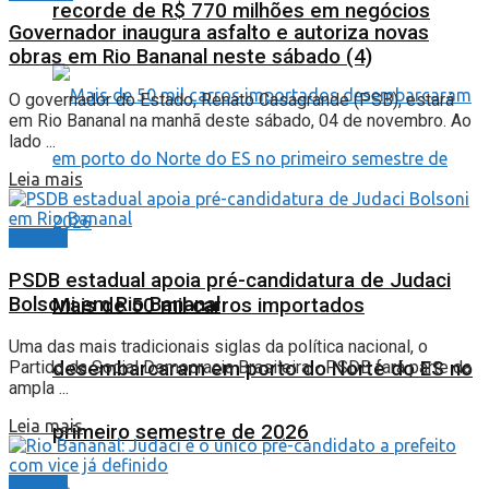
recorde de R$ 770 milhões em negócios
Governador inaugura asfalto e autoriza novas
obras em Rio Bananal neste sábado (4)
O governador do Estado, Renato Casagrande (PSB), estará
em Rio Bananal na manhã deste sábado, 04 de novembro. Ao
lado ...
Leia mais
Política
PSDB estadual apoia pré-candidatura de Judaci
Bolsoni em Rio Bananal
Mais de 50 mil carros importados
Uma das mais tradicionais siglas da política nacional, o
desembarcaram em porto do Norte do ES no
Partido da Social Democracia Brasileira - PSDB fará parte da
ampla ...
Leia mais
primeiro semestre de 2026
Política