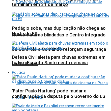
terminam em 31 de março
Pedágio sobe, mas duplicação não chega ao
Norte do ES
Novas viaturas blindadas e Centro Integrado
de Controle e Comando reforçam segurança
Defesa Civil alerta para chuvas extremas em
todo o Espírito Santo nesta semana
em Linhares
Política
‘Fator Paulo Hartung’ pode mudar a
configuração da disputa pelo Governo do ES