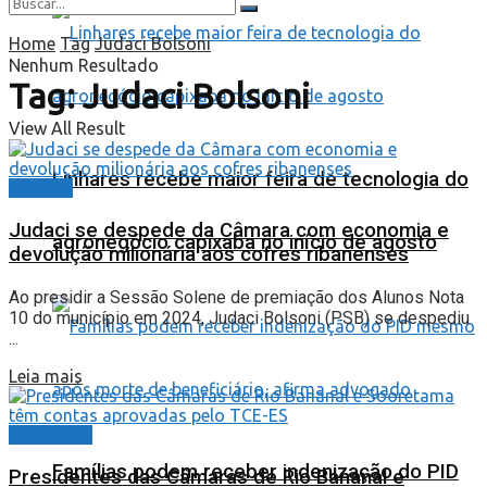
Home
Tag
Judaci Bolsoni
Nenhum Resultado
Tag:
Judaci Bolsoni
View All Result
Linhares recebe maior feira de tecnologia do
Cidades
Judaci se despede da Câmara com economia e
agronegócio capixaba no início de agosto
devolução milionária aos cofres ribanenses
Ao presidir a Sessão Solene de premiação dos Alunos Nota
10 do município em 2024, Judaci Bolsoni (PSB) se despediu
...
Leia mais
Destaques
Famílias podem receber indenização do PID
Presidentes das Câmaras de Rio Bananal e