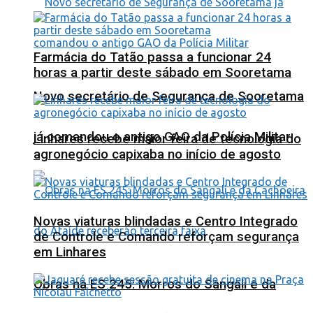
Farmácia do Tatão passa a funcionar 24
horas a partir deste sábado em Sooretama
Novo secretário de Segurança de Sooretama
já comandou o antigo GAO da Polícia Militar
Linhares recebe maior feira de tecnologia do
agronegócio capixaba no início de agosto
Novas viaturas blindadas e Centro Integrado
de Controle e Comando reforçam segurança
em Linhares
Obras na ES 245: Morros do Sangali e da