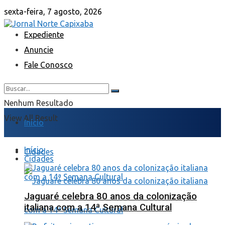
sexta-feira, 7 agosto, 2026
Expediente
Anuncie
Fale Conosco
Nenhum Resultado
View All Result
Início
Início
Cidades
Cidades
Jaguaré celebra 80 anos da colonização
italiana com a 14ª Semana Cultural