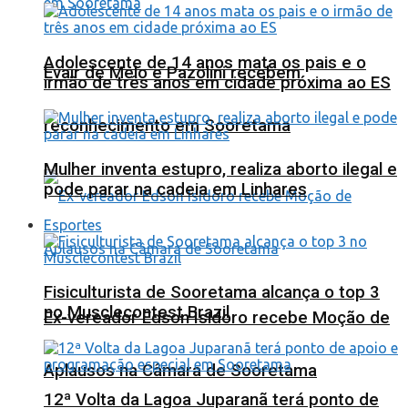
Adolescente de 14 anos mata os pais e o
Evair de Melo e Pazolini recebem
irmão de três anos em cidade próxima ao ES
reconhecimento em Sooretama
Mulher inventa estupro, realiza aborto ilegal e
pode parar na cadeia em Linhares
Esportes
Fisiculturista de Sooretama alcança o top 3
no Musclecontest Brazil
Ex-vereador Edson Isidoro recebe Moção de
Aplausos na Câmara de Sooretama
12ª Volta da Lagoa Juparanã terá ponto de