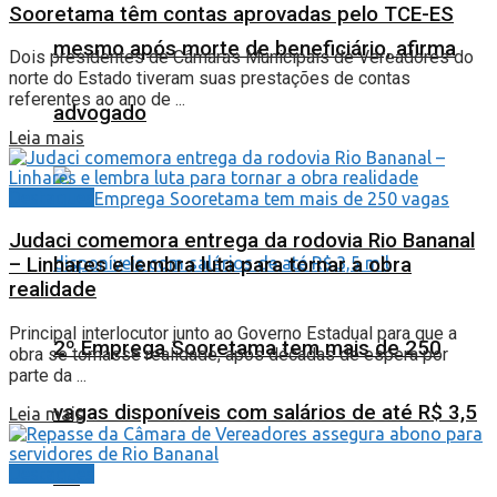
Sooretama têm contas aprovadas pelo TCE-ES
mesmo após morte de beneficiário, afirma
Dois presidentes de Câmaras Municipais de Vereadores do
norte do Estado tiveram suas prestações de contas
referentes ao ano de ...
advogado
Leia mais
Destaques
Judaci comemora entrega da rodovia Rio Bananal
– Linhares e lembra luta para tornar a obra
realidade
Principal interlocutor junto ao Governo Estadual para que a
2º Emprega Sooretama tem mais de 250
obra se tornasse realidade, após décadas de espera por
parte da ...
vagas disponíveis com salários de até R$ 3,5
Leia mais
Destaques
mil