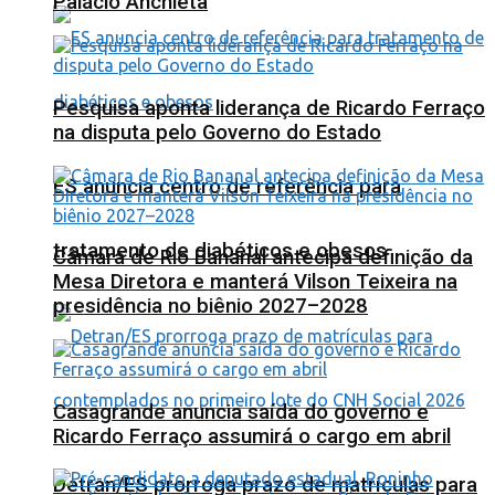
Palácio Anchieta
Pesquisa aponta liderança de Ricardo Ferraço
na disputa pelo Governo do Estado
ES anuncia centro de referência para
tratamento de diabéticos e obesos
Câmara de Rio Bananal antecipa definição da
Mesa Diretora e manterá Vilson Teixeira na
presidência no biênio 2027–2028
Casagrande anuncia saída do governo e
Ricardo Ferraço assumirá o cargo em abril
Detran/ES prorroga prazo de matrículas para