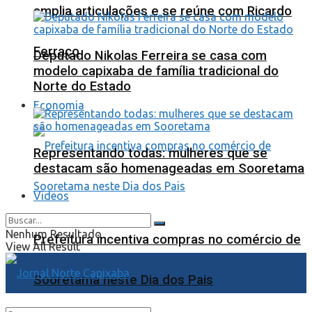
amplia articulações e se reúne com Ricardo
Ferraço
Deputado Nikolas Ferreira se casa com
modelo capixaba de família tradicional do
Norte do Estado
Economia
Representando todas: mulheres que se
destacam são homenageadas em Sooretama
Videos
Nenhum Resultado
Prefeitura incentiva compras no comércio de
View All Result
Sooretama neste Dia dos Pais