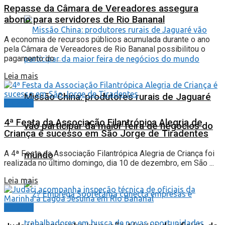
Repasse da Câmara de Vereadores assegura
abono para servidores de Rio Bananal
A economia de recursos públicos acumulada durante o ano
pela Câmara de Vereadores de Rio Bananal possibilitou o
pagamento do ...
Leia mais
Missão China: produtores rurais de Jaguaré
Cidades
4ª Festa da Associação Filantrópica Alegria de
vão participar da maior feira de negócios do
Criança é sucesso em São Jorge de Tiradentes
A 4ª Festa da Associação Filantrópica Alegria de Criança foi
mundo
realizada no último domingo, dia 10 de dezembro, em São ...
Leia mais
Cidades