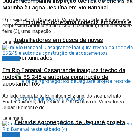
Judaci acompanha inspeção técnica de oficiais da
Marinha à Lagoa Jesuína em Rio Bananal
O presidente da Câmara de Vereadores, Judaci Bolsoni, e o
2º Emprega Sooretama conecta empresas e
empresário Antônio Brunholi acompanharam, na última sexta-
feira (3), uma inspeção ...
trabalhadores em busca de novas
Leia mais
oportunidades
Cidades
Em Rio Bananal: Casagrande inaugura trecho da
rodovia ES 245 e autoriza construção de
acostamentos
Ao lado do prefeito Edimilson Eliziário, do vice-prefeito
Eristeu Giuberti, do presidente da Câmara de Vereadores
Judaci Bolsoni e de ...
Leia mais
Feira de Agronegócios de Jaguaré projeta
Cidades