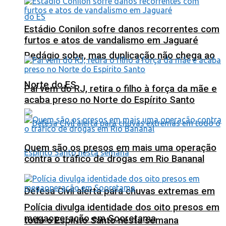
Estádio Conilon sofre danos recorrentes com
furtos e atos de vandalismo em Jaguaré
Pedágio sobe, mas duplicação não chega ao
Norte do ES
Pai vem do RJ, retira o filho à força da mãe e
acaba preso no Norte do Espírito Santo
Quem são os presos em mais uma operação
contra o tráfico de drogas em Rio Bananal
Defesa Civil alerta para chuvas extremas em
Polícia divulga identidade dos oito presos em
megaoperação em Sooretama
todo o Espírito Santo nesta semana