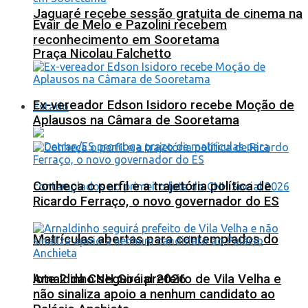
Jaguaré recebe sessão gratuita de cinema na
Evair de Melo e Pazolini recebem
reconhecimento em Sooretama
Praça Nicolau Falchetto
Ex-vereador Edson Isidoro recebe Moção de
Estado
Aplausos na Câmara de Sooretama
Conheça o perfil e a trajetória política de
Ricardo Ferraço, o novo governador do ES
Matrículas abertas para contemplados do
lote 2 da CNH Social 2026
Arnaldinho seguirá prefeito de Vila Velha e
não sinaliza apoio a nenhum candidato ao