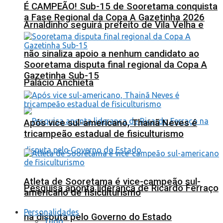
É CAMPEÃO! Sub-15 de Sooretama conquista
a Fase Regional da Copa A Gazetinha 2026
Arnaldinho seguirá prefeito de Vila Velha e
não sinaliza apoio a nenhum candidato ao
Sooretama disputa final regional da Copa A
Gazetinha Sub-15
Palácio Anchieta
Após vice sul-americano, Thainã Neves é
tricampeão estadual de fisiculturismo
Atleta de Sooretama é vice-campeão sul-
Pesquisa aponta liderança de Ricardo Ferraço
americano de fisiculturismo
Personalidades
na disputa pelo Governo do Estado
Tudo