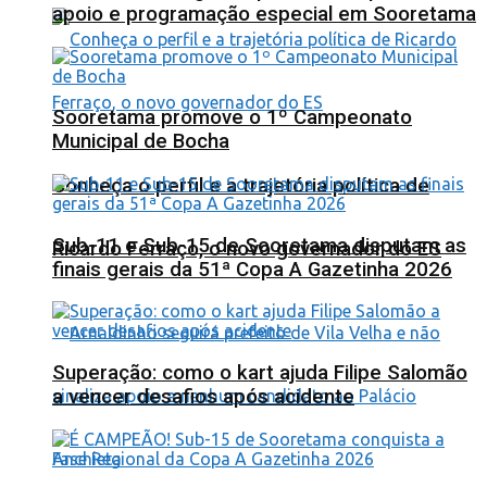
apoio e programação especial em Sooretama
Sooretama promove o 1º Campeonato
Municipal de Bocha
Conheça o perfil e a trajetória política de
Sub-11 e Sub-15 de Sooretama disputam as
Ricardo Ferraço, o novo governador do ES
finais gerais da 51ª Copa A Gazetinha 2026
Superação: como o kart ajuda Filipe Salomão
a vencer desafios após acidente