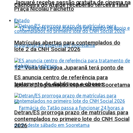
Jaguaré recebe sessão gratuita de cinema na
Cachoeira do Ataíde receberão terceira faixa
Praça Nicolau Falchetto
Estado
Matrículas abertas para contemplados do
lote 2 da CNH Social 2026
12ª Volta da Lagoa Juparanã terá ponto de
ES anuncia centro de referência para
tratamento de diabéticos e obesos
apoio e programação especial em Sooretama
Detran/ES prorroga prazo de matrículas para
contemplados no primeiro lote do CNH Social
2026