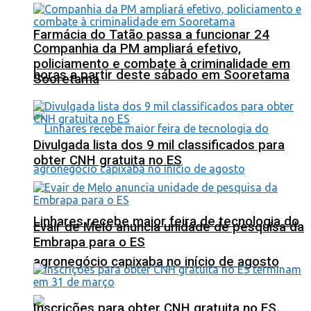
Farmácia do Tatão passa a funcionar 24
Companhia da PM ampliará efetivo,
policiamento e combate à criminalidade em
horas a partir deste sábado em Sooretama
Sooretama
Divulgada lista dos 9 mil classificados para
obter CNH gratuita no ES
Linhares recebe maior feira de tecnologia do
Evair de Melo anuncia unidade de pesquisa da
Embrapa para o ES
agronegócio capixaba no início de agosto
Inscrições para obter CNH gratuita no ES