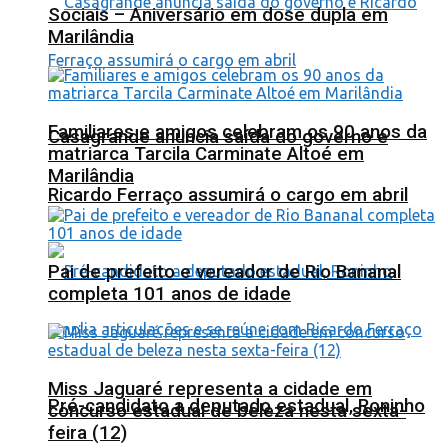
Sociais – Aniversário em dose dupla em
Marilândia
Familiares e amigos celebram os 90 anos da
Casagrande anuncia saída do governo e
matriarca Tarcila Carminate Altoé em
Marilândia
Ricardo Ferraço assumirá o cargo em abril
Pai de prefeito e vereador de Rio Bananal
completa 101 anos de idade
Miss Jaguaré representa a cidade em
Pré-candidato a deputado estadual, Roninho
concurso estadual de beleza nesta sexta-
feira (12)