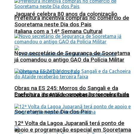
Jaguaré celebra 80 anos da colonização
Prefeitura incentiva compras no comércio de
Sooretama neste Dia dos Pais
italiana com a 14ª Semana Cultural
Novo secretário de Segurança de Sooretama
já comandou o antigo GAO da Polícia Militar
Obras na ES 245: Morros do Sangali e da
Prefeitura incentiva compras no comércio de
Cachoeira do Ataíde receberão terceira faixa
Sooretama neste Dia dos Pais
12ª Volta da Lagoa Juparanã terá ponto de
apoio e programação especial em Sooretama