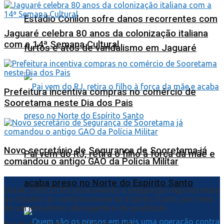
Estádio Conilon sofre danos recorrentes com
Jaguaré celebra 80 anos da colonização italiana
com a 14ª Semana Cultural
furtos e atos de vandalismo em Jaguaré
Prefeitura incentiva compras no comércio de
Sooretama neste Dia dos Pais
Novo secretário de Segurança de Sooretama já
Pai vem do RJ, retira o filho à força da mãe e
comandou o antigo GAO da Polícia Militar
acaba preso no Norte do Espírito Santo
Desde 29/02/2003 promovendo a integração regional entre
as cidades do norte/noroeste do Espírito Santo, por meio
de um jornalismo abrangente e de qualidade.