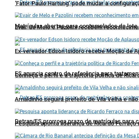
‘Fator Paulo Hartung’ pode mudar a configuraç
Matrículas abertas para contemplados do lote
Evair de Melo e Pazolini recebem reconhecim
Ex-vereador Edson Isidoro recebe Moção de 
ES anuncia centro de referência para tratamen
Conheça o perfil e a trajetória política de Ric
Arnaldinho seguirá prefeito de Vila Velha e nã
Detran/ES prorroga prazo de matrículas para 
Pesquisa aponta liderança de Ricardo Ferraço 