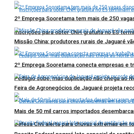
2º Emprega Sooretama tem mais de 250 vagas d
Inscrições para obter CNH gratuita no ES ter
Missão China: produtores rurais de Jaguaré vã
2º Emprega Sooretama conecta empresas e tr
Pedágio sobe, mas duplicação não chega ao N
Feira de Agronegócios de Jaguaré projeta re
Mais de 50 mil carros importados desembarca
Defesa Civil alerta para chuvas extremas em t