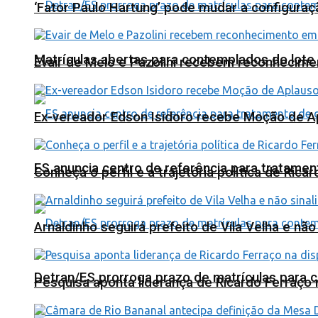
‘Fator Paulo Hartung’ pode mudar a configuraç
Matrículas abertas para contemplados do lote
Evair de Melo e Pazolini recebem reconhecim
Ex-vereador Edson Isidoro recebe Moção de 
ES anuncia centro de referência para tratamen
Conheça o perfil e a trajetória política de Ric
Arnaldinho seguirá prefeito de Vila Velha e nã
Detran/ES prorroga prazo de matrículas para 
Pesquisa aponta liderança de Ricardo Ferraço 