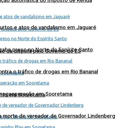
tuição automática do Imposto de Renda
furtos e atos de vandalismo em Jaguaré
 acaba preso no Norte do Espírito Santo
ão da disputa pelo Governo do ES
tra o tráfico de drogas em Rio Bananal
em megaoperação em Sooretama
ento em Sooretama
na morte de vereador de Governador Lindenberg