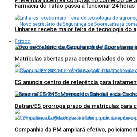
Prefeitura incentiva compras no comércio de 
Farmácia do Tatão passa a funcionar 24 horas
Linhares recebe maior feira de tecnologia do 
Estado
Novo secretário de Segurança de Sooretama já
Matrículas abertas para contemplados do lote
ES anuncia centro de referência para tratamen
Obras na ES 245: Morros do Sangali e da Cacho
Detran/ES prorroga prazo de matrículas para 
Companhia da PM ampliará efetivo, policiame