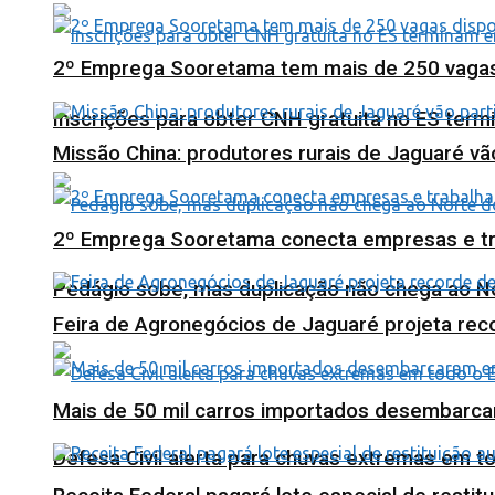
2º Emprega Sooretama tem mais de 250 vagas d
Inscrições para obter CNH gratuita no ES ter
Missão China: produtores rurais de Jaguaré vã
2º Emprega Sooretama conecta empresas e tr
Pedágio sobe, mas duplicação não chega ao N
Feira de Agronegócios de Jaguaré projeta re
Mais de 50 mil carros importados desembarca
Defesa Civil alerta para chuvas extremas em t