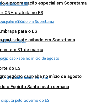
poio e programação especial em Sooretama
ter CNH gratuita no ES
 Embrapa para o ES
 a partir deste sábado em Sooretama
minam em 31 de março
orte do ES
agronegócio capixaba no início de agosto
odo o Espírito Santo nesta semana