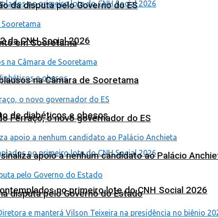
ão da disputa pelo Governo do ES
 2 da CNH Social 2026
ento em Sooretama
Aplausos na Câmara de Sooretama
to de diabéticos e obesos
ardo Ferraço, o novo governador do ES
o sinaliza apoio a nenhum candidato ao Palácio Anchie
contemplados no primeiro lote do CNH Social 2026
na disputa pelo Governo do Estado