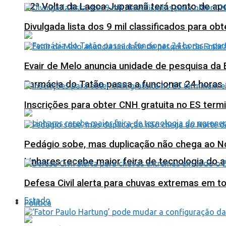
12ª Volta da Lagoa Juparanã terá ponto de a
Divulgada lista dos 9 mil classificados para ob
Evair de Melo anuncia unidade de pesquisa da
Farmácia do Tatão passa a funcionar 24 horas
Inscrições para obter CNH gratuita no ES ter
Pedágio sobe, mas duplicação não chega ao N
Linhares recebe maior feira de tecnologia do 
Defesa Civil alerta para chuvas extremas em t
Estado
Política