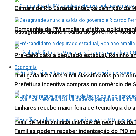
Câmara de Rio Bananal antecipa definição da M
Companhia da PM ampliará efetivo, policiame
Casagrande anuncia saída do governo e Ricard
Pré-candidato a deputado estadual, Roninho am
Economia
Divulgada lista dos 9 mil classificados para ob
Prefeitura incentiva compras no comércio de 
Linhares recebe maior feira de tecnologia do 
Evair de Melo anuncia unidade de pesquisa da
Famílias podem receber indenização do PID m