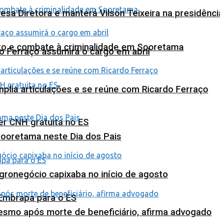
esa Diretora e manterá Vilson Teixeira na presidênc
nto e combate à criminalidade em Sooretama
o Ferraço assumirá o cargo em abril
plia articulações e se reúne com Ricardo Ferraço
ter CNH gratuita no ES
Sooretama neste Dia dos Pais
agronegócio capixaba no início de agosto
 Embrapa para o ES
esmo após morte de beneficiário, afirma advogado