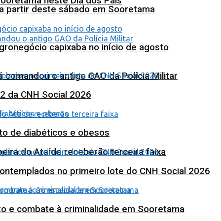
Sooretama neste Dia dos Pais
 a partir deste sábado em Sooretama
agronegócio capixaba no início de agosto
 comandou o antigo GAO da Polícia Militar
 2 da CNH Social 2026
to de diabéticos e obesos
eira do Ataíde receberão terceira faixa
contemplados no primeiro lote do CNH Social 2026
nto e combate à criminalidade em Sooretama