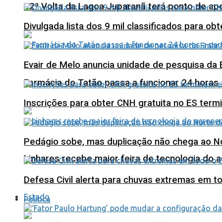
12ª Volta da Lagoa Juparanã terá ponto de a
Divulgada lista dos 9 mil classificados para ob
Evair de Melo anuncia unidade de pesquisa da
Farmácia do Tatão passa a funcionar 24 horas
Inscrições para obter CNH gratuita no ES ter
Pedágio sobe, mas duplicação não chega ao N
Linhares recebe maior feira de tecnologia do 
Defesa Civil alerta para chuvas extremas em t
Estado
Política