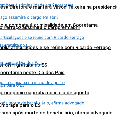
esa Diretora e manterá Vilson Teixeira na presidênc
nto e combate à criminalidade em Sooretama
o Ferraço assumirá o cargo em abril
plia articulações e se reúne com Ricardo Ferraço
ter CNH gratuita no ES
Sooretama neste Dia dos Pais
agronegócio capixaba no início de agosto
 Embrapa para o ES
esmo após morte de beneficiário, afirma advogado