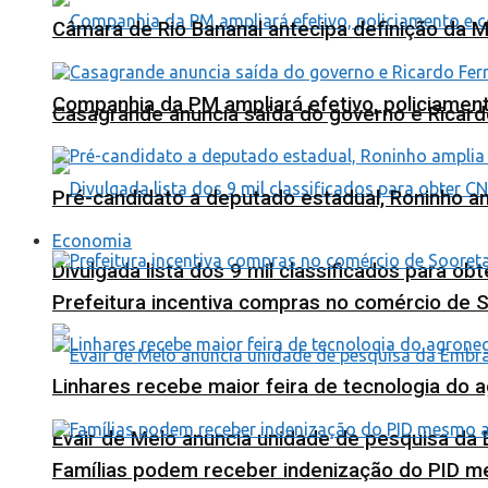
Câmara de Rio Bananal antecipa definição da M
Companhia da PM ampliará efetivo, policiame
Casagrande anuncia saída do governo e Ricard
Pré-candidato a deputado estadual, Roninho am
Economia
Divulgada lista dos 9 mil classificados para ob
Prefeitura incentiva compras no comércio de 
Linhares recebe maior feira de tecnologia do 
Evair de Melo anuncia unidade de pesquisa da
Famílias podem receber indenização do PID m