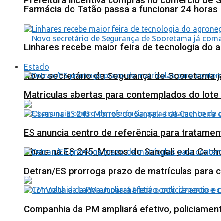
Prefeitura incentiva compras no comércio de 
Farmácia do Tatão passa a funcionar 24 horas
Linhares recebe maior feira de tecnologia do 
Estado
Novo secretário de Segurança de Sooretama já
Matrículas abertas para contemplados do lote
ES anuncia centro de referência para tratamen
Obras na ES 245: Morros do Sangali e da Cacho
Detran/ES prorroga prazo de matrículas para 
Companhia da PM ampliará efetivo, policiame