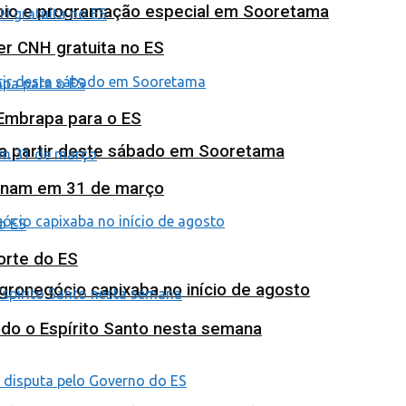
poio e programação especial em Sooretama
ter CNH gratuita no ES
 Embrapa para o ES
 a partir deste sábado em Sooretama
minam em 31 de março
orte do ES
agronegócio capixaba no início de agosto
odo o Espírito Santo nesta semana