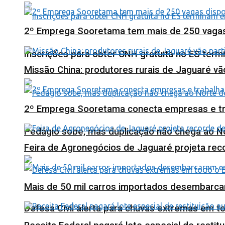
2º Emprega Sooretama tem mais de 250 vagas d
Inscrições para obter CNH gratuita no ES ter
Missão China: produtores rurais de Jaguaré vã
2º Emprega Sooretama conecta empresas e tr
Pedágio sobe, mas duplicação não chega ao N
Feira de Agronegócios de Jaguaré projeta re
Mais de 50 mil carros importados desembarca
Defesa Civil alerta para chuvas extremas em t