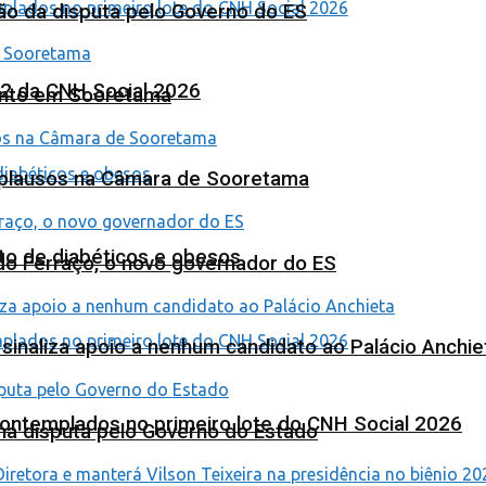
ão da disputa pelo Governo do ES
 2 da CNH Social 2026
ento em Sooretama
Aplausos na Câmara de Sooretama
to de diabéticos e obesos
ardo Ferraço, o novo governador do ES
o sinaliza apoio a nenhum candidato ao Palácio Anchie
contemplados no primeiro lote do CNH Social 2026
na disputa pelo Governo do Estado