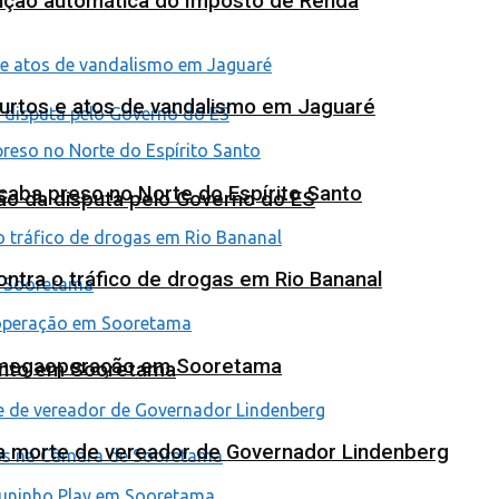
tuição automática do Imposto de Renda
furtos e atos de vandalismo em Jaguaré
 acaba preso no Norte do Espírito Santo
ão da disputa pelo Governo do ES
tra o tráfico de drogas em Rio Bananal
em megaoperação em Sooretama
ento em Sooretama
na morte de vereador de Governador Lindenberg