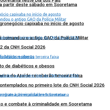
Sooretama neste Dia dos Pais
 a partir deste sábado em Sooretama
agronegócio capixaba no início de agosto
 comandou o antigo GAO da Polícia Militar
 2 da CNH Social 2026
to de diabéticos e obesos
eira do Ataíde receberão terceira faixa
contemplados no primeiro lote do CNH Social 2026
nto e combate à criminalidade em Sooretama