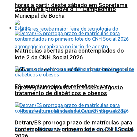
horas a partir deste sábado em Sooretama
Sooretama promove o 1º Campeonato
Municipal de Bocha
Estado
Matrículas abertas para contemplados do
lote 2 da CNH Social 2026
Linhares recebe maior feira de tecnologia do
ES anuncia centro de referência para
agronegócio capixaba no início de agosto
tratamento de diabéticos e obesos
Detran/ES prorroga prazo de matrículas para
contemplados no primeiro lote do CNH Social
2026