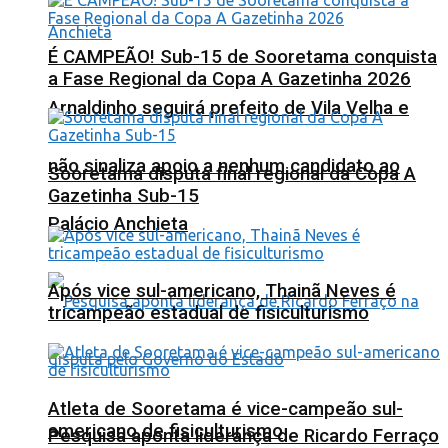
É CAMPEÃO! Sub-15 de Sooretama conquista
a Fase Regional da Copa A Gazetinha 2026
Arnaldinho seguirá prefeito de Vila Velha e
não sinaliza apoio a nenhum candidato ao
Sooretama disputa final regional da Copa A
Gazetinha Sub-15
Palácio Anchieta
Após vice sul-americano, Thainã Neves é
tricampeão estadual de fisiculturismo
Atleta de Sooretama é vice-campeão sul-
americano de fisiculturismo
Pesquisa aponta liderança de Ricardo Ferraço