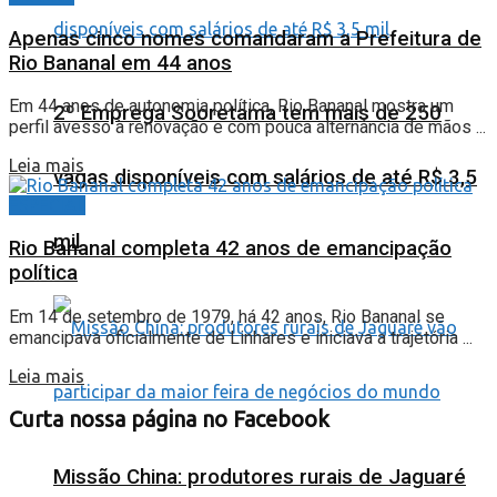
Apenas cinco nomes comandaram a Prefeitura de
Rio Bananal em 44 anos
Em 44 anos de autonomia política, Rio Bananal mostra um
2º Emprega Sooretama tem mais de 250
perfil avesso à renovação e com pouca alternância de mãos ...
Leia mais
vagas disponíveis com salários de até R$ 3,5
ESPECIAL
mil
Rio Bananal completa 42 anos de emancipação
política
Em 14 de setembro de 1979, há 42 anos, Rio Bananal se
emancipava oficialmente de Linhares e iniciava a trajetória ...
Leia mais
Curta nossa página no Facebook
Missão China: produtores rurais de Jaguaré