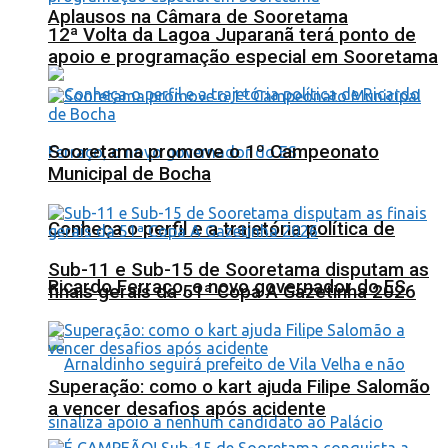
Aplausos na Câmara de Sooretama
12ª Volta da Lagoa Juparanã terá ponto de
apoio e programação especial em Sooretama
Sooretama promove o 1º Campeonato
Municipal de Bocha
Conheça o perfil e a trajetória política de
Sub-11 e Sub-15 de Sooretama disputam as
Ricardo Ferraço, o novo governador do ES
finais gerais da 51ª Copa A Gazetinha 2026
Superação: como o kart ajuda Filipe Salomão
a vencer desafios após acidente