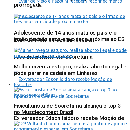
prorrogada
Adolescente de 14 anos mata os pais e o
irmão de três anos em cidade próxima ao ES
Evair de Melo e Pazolini recebem
reconhecimento em Sooretama
Mulher inventa estupro, realiza aborto ilegal e
pode parar na cadeia em Linhares
Esportes
Fisiculturista de Sooretama alcança o top 3
no Musclecontest Brazil
Ex-vereador Edson Isidoro recebe Moção de