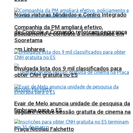
Novas viaturas blindadas e Centro Integrado
Companhia da PM ampliará efetivo,
de Controle e Comando reforçam segurança
policiamento e combate à criminalidade em
Sooretama
em Linhares
Divulgada lista dos 9 mil classificados para
obter CNH gratuita no ES
Evair de Melo anuncia unidade de pesquisa da
Embrapa para o ES
Jaguaré recebe sessão gratuita de cinema na
Praça Nicolau Falchetto