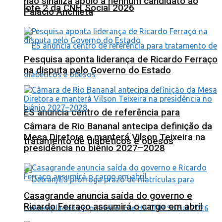
não sinaliza apoio a nenhum candidato ao
lote 2 da CNH Social 2026
Palácio Anchieta
Pesquisa aponta liderança de Ricardo Ferraço
na disputa pelo Governo do Estado
ES anuncia centro de referência para
Câmara de Rio Bananal antecipa definição da
Mesa Diretora e manterá Vilson Teixeira na
tratamento de diabéticos e obesos
presidência no biênio 2027–2028
Casagrande anuncia saída do governo e
Ricardo Ferraço assumirá o cargo em abril