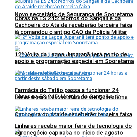
Novo secretário de Segurança de Sooretama
Obras na ES 245: Morros do Sangali e da
Cachoeira do Ataíde receberão terceira faixa
já comandou o antigo GAO da Polícia Militar
12ª Volta da Lagoa Juparanã terá ponto de
apoio e programação especial em Sooretama
Farmácia do Tatão passa a funcionar 24
Obras na ES 245: Morros do Sangali e da
horas a partir deste sábado em Sooretama
Cachoeira do Ataíde receberão terceira faixa
Linhares recebe maior feira de tecnologia do
agronegócio capixaba no início de agosto