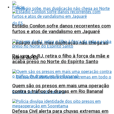
Polícia
Estádio Conilon sofre danos recorrentes com
furtos e atos de vandalismo em Jaguaré
Pedágio sobe, mas duplicação não chega ao
Pai vem do RJ, retira o filho à força da mãe e
Norte do ES
acaba preso no Norte do Espírito Santo
Quem são os presos em mais uma operação
contra o tráfico de drogas em Rio Bananal
Defesa Civil alerta para chuvas extremas em