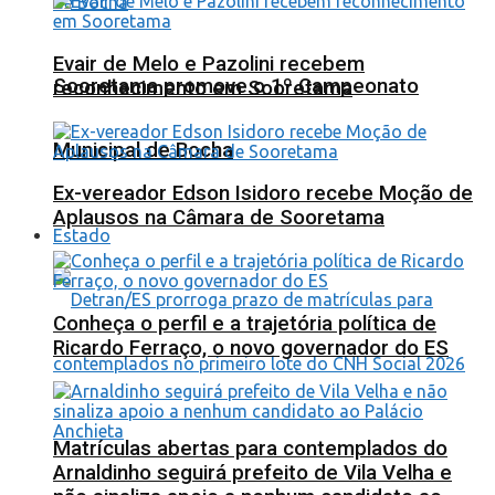
Evair de Melo e Pazolini recebem
Sooretama promove o 1º Campeonato
reconhecimento em Sooretama
Municipal de Bocha
Ex-vereador Edson Isidoro recebe Moção de
Aplausos na Câmara de Sooretama
Estado
Conheça o perfil e a trajetória política de
Ricardo Ferraço, o novo governador do ES
Matrículas abertas para contemplados do
Arnaldinho seguirá prefeito de Vila Velha e