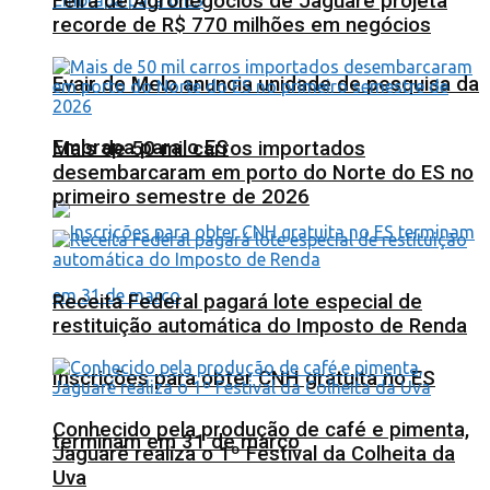
Feira de Agronegócios de Jaguaré projeta
recorde de R$ 770 milhões em negócios
Evair de Melo anuncia unidade de pesquisa da
Embrapa para o ES
Mais de 50 mil carros importados
desembarcaram em porto do Norte do ES no
primeiro semestre de 2026
Receita Federal pagará lote especial de
restituição automática do Imposto de Renda
Inscrições para obter CNH gratuita no ES
Conhecido pela produção de café e pimenta,
terminam em 31 de março
Jaguaré realiza o 1º Festival da Colheita da
Uva