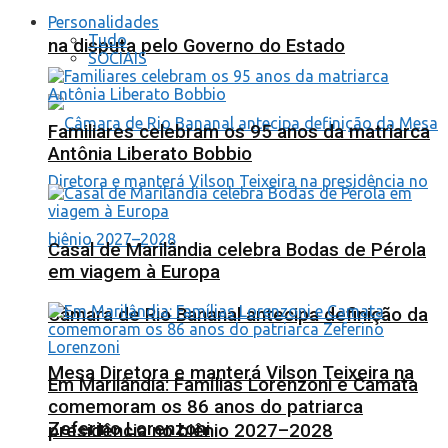
Personalidades
Tudo
na disputa pelo Governo do Estado
SOCIAIS
Familiares celebram os 95 anos da matriarca
Antônia Liberato Bobbio
Casal de Marilândia celebra Bodas de Pérola
em viagem à Europa
Câmara de Rio Bananal antecipa definição da
Mesa Diretora e manterá Vilson Teixeira na
Em Marilândia: Famílias Lorenzoni e Camata
comemoram os 86 anos do patriarca
Zeferino Lorenzoni
presidência no biênio 2027–2028