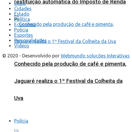
restituição automática do Imposto de Renda
Início
Cidades
Estado
Política
Economia
Polícia
Esportes
Personalidades
Videos
© 2020 - Desenvolvido por
Webmundo soluções Interativas
Conhecido pela produção de café e pimenta,
Jaguaré realiza o 1º Festival da Colheita da
Uva
Polícia