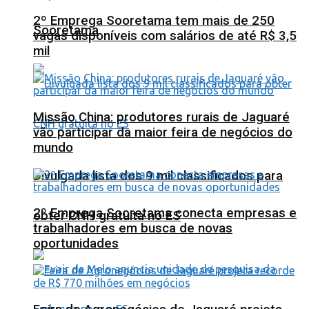
2º Emprega Sooretama tem mais de 250
Sooretama
vagas disponíveis com salários de até R$ 3,5
mil
Missão China: produtores rurais de Jaguaré
vão participar da maior feira de negócios do
mundo
Divulgada lista dos 9 mil classificados para
2º Emprega Sooretama conecta empresas e
obter CNH gratuita no ES
trabalhadores em busca de novas
oportunidades