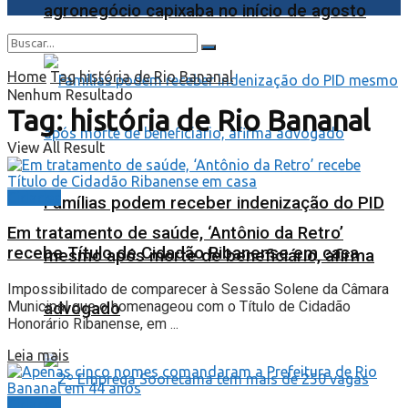
agronegócio capixaba no início de agosto
Home
Tag
história de Rio Bananal
Nenhum Resultado
Tag:
história de Rio Bananal
View All Result
Cidades
Famílias podem receber indenização do PID
Em tratamento de saúde, ‘Antônio da Retro’
recebe Título de Cidadão Ribanense em casa
mesmo após morte de beneficiário, afirma
Impossibilitado de comparecer à Sessão Solene da Câmara
Municipal que o homenageou com o Título de Cidadão
advogado
Honorário Ribanense, em ...
Leia mais
Cidades