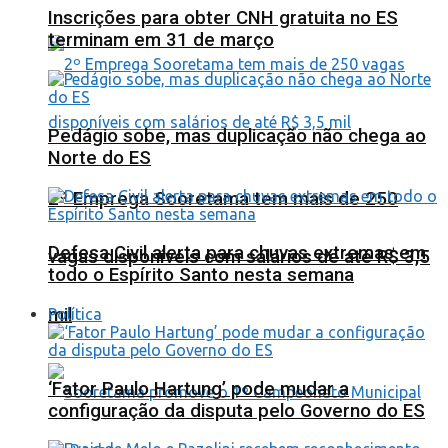
Inscrições para obter CNH gratuita no ES
terminam em 31 de março
Pedágio sobe, mas duplicação não chega ao
Norte do ES
2º Emprega Sooretama tem mais de 250
Defesa Civil alerta para chuvas extremas em
vagas disponíveis com salários de até R$ 3,5
todo o Espírito Santo nesta semana
mil
Política
‘Fator Paulo Hartung’ pode mudar a
configuração da disputa pelo Governo do ES