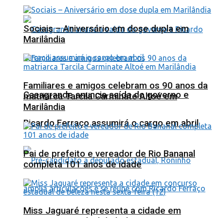
Sociais – Aniversário em dose dupla em
Marilândia
Familiares e amigos celebram os 90 anos da
Casagrande anuncia saída do governo e
matriarca Tarcila Carminate Altoé em
Marilândia
Ricardo Ferraço assumirá o cargo em abril
Pai de prefeito e vereador de Rio Bananal
completa 101 anos de idade
Miss Jaguaré representa a cidade em