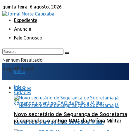
quinta-feira, 6 agosto, 2026
Expediente
Anuncie
Fale Conosco
Nenhum Resultado
View All Result
Início
Início
Cidades
Cidades
Novo secretário de Segurança de Sooretama
já comandou o antigo GAO da Polícia Militar