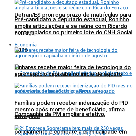
Detran/ES prorroga prazo de matrículas para
Pré-candidato a deputado estadual, Roninho
amplia articulações e se reúne com Ricardo
contemplados no primeiro lote do CNH Social
Ferraço
Economia
2026
Linhares recebe maior feira de tecnologia do
agronegócio capixaba no início de agosto
Famílias podem receber indenização do PID
mesmo após morte de beneficiário, afirma
Companhia da PM ampliará efetivo,
advogado
policiamento e combate à criminalidade em