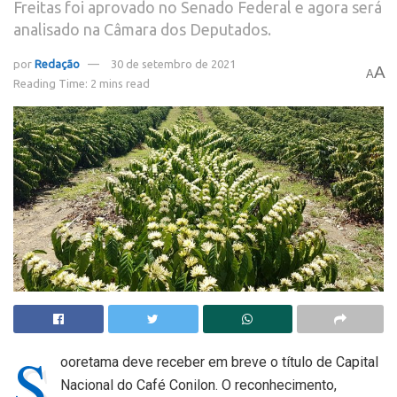
Freitas foi aprovado no Senado Federal e agora será
analisado na Câmara dos Deputados.
por
Redação
30 de setembro de 2021
A
A
Reading Time: 2 mins read
S
ooretama deve receber em breve o título de Capital
Nacional do Café Conilon. O reconhecimento,