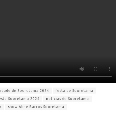
cidade de Sooretama 2024
festa de Sooretama
esta Sooretama 2024
notícias de Sooretama
a
show Aline Barros Sooretama