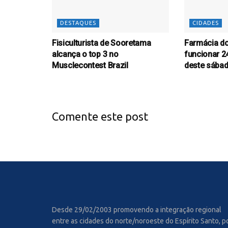
DESTAQUES
CIDADES
Fisiculturista de Sooretama
Farmácia do
alcança o top 3 no
funcionar 24
Musclecontest Brazil
deste sába
Comente este post
Desde 29/02/2003 promovendo a integração regional
entre as cidades do norte/noroeste do Espírito Santo, p