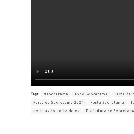
Tags:
#sooretama
Expo Sooretama
Festa da 
Festa de Sooretama 2024
Festa Sooretama
f
notícias do norte do es
Prefeitura de Sooretam