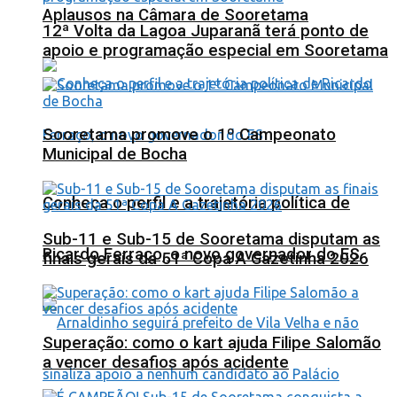
Aplausos na Câmara de Sooretama
12ª Volta da Lagoa Juparanã terá ponto de
apoio e programação especial em Sooretama
Sooretama promove o 1º Campeonato
Municipal de Bocha
Conheça o perfil e a trajetória política de
Sub-11 e Sub-15 de Sooretama disputam as
Ricardo Ferraço, o novo governador do ES
finais gerais da 51ª Copa A Gazetinha 2026
Superação: como o kart ajuda Filipe Salomão
a vencer desafios após acidente