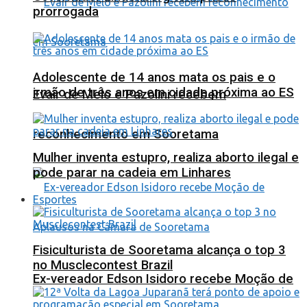
prorrogada
Adolescente de 14 anos mata os pais e o
irmão de três anos em cidade próxima ao ES
Evair de Melo e Pazolini recebem
reconhecimento em Sooretama
Mulher inventa estupro, realiza aborto ilegal e
pode parar na cadeia em Linhares
Esportes
Fisiculturista de Sooretama alcança o top 3
no Musclecontest Brazil
Ex-vereador Edson Isidoro recebe Moção de