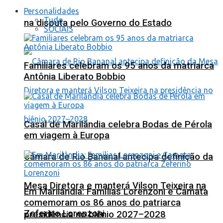
Personalidades
Tudo
na disputa pelo Governo do Estado
SOCIAIS
Familiares celebram os 95 anos da matriarca
Antônia Liberato Bobbio
Casal de Marilândia celebra Bodas de Pérola
em viagem à Europa
Câmara de Rio Bananal antecipa definição da
Mesa Diretora e manterá Vilson Teixeira na
Em Marilândia: Famílias Lorenzoni e Camata
comemoram os 86 anos do patriarca
Zeferino Lorenzoni
presidência no biênio 2027–2028