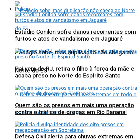
Polícia
Estádio Conilon sofre danos recorrentes com
furtos e atos de vandalismo em Jaguaré
Pedágio sobe, mas duplicação não chega ao
Pai vem do RJ, retira o filho à força da mãe e
Norte do ES
acaba preso no Norte do Espírito Santo
Quem são os presos em mais uma operação
contra o tráfico de drogas em Rio Bananal
Defesa Civil alerta para chuvas extremas em