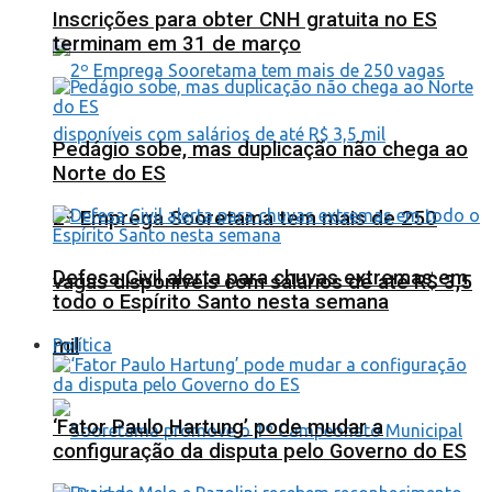
Inscrições para obter CNH gratuita no ES
terminam em 31 de março
Pedágio sobe, mas duplicação não chega ao
Norte do ES
2º Emprega Sooretama tem mais de 250
Defesa Civil alerta para chuvas extremas em
vagas disponíveis com salários de até R$ 3,5
todo o Espírito Santo nesta semana
mil
Política
‘Fator Paulo Hartung’ pode mudar a
configuração da disputa pelo Governo do ES