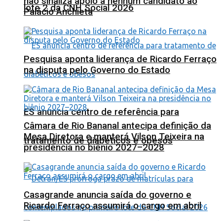
não sinaliza apoio a nenhum candidato ao
lote 2 da CNH Social 2026
Palácio Anchieta
Pesquisa aponta liderança de Ricardo Ferraço
na disputa pelo Governo do Estado
ES anuncia centro de referência para
Câmara de Rio Bananal antecipa definição da
Mesa Diretora e manterá Vilson Teixeira na
tratamento de diabéticos e obesos
presidência no biênio 2027–2028
Casagrande anuncia saída do governo e
Ricardo Ferraço assumirá o cargo em abril