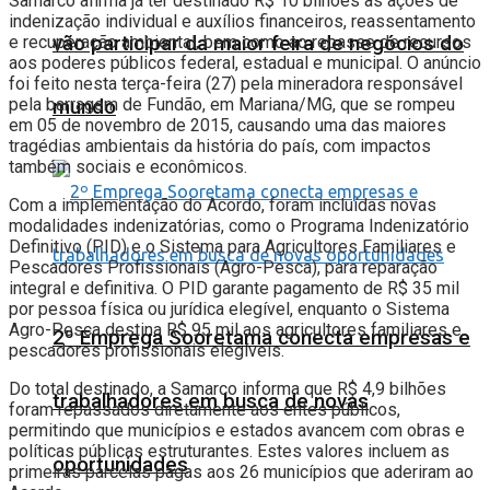
Samarco afirma já ter destinado R$ 10 bilhões às ações de
indenização individual e auxílios financeiros, reassentamento
vão participar da maior feira de negócios do
e recuperação ambiental, bem como ao repasse de recursos
aos poderes públicos federal, estadual e municipal. O anúncio
foi feito nesta terça-feira (27) pela mineradora responsável
pela barragem de Fundão, em Mariana/MG, que se rompeu
mundo
em 05 de novembro de 2015, causando uma das maiores
tragédias ambientais da história do país, com impactos
também sociais e econômicos.
Com a implementação do Acordo, foram incluídas novas
modalidades indenizatórias, como o Programa Indenizatório
Definitivo (PID) e o Sistema para Agricultores Familiares e
Pescadores Profissionais (Agro-Pesca), para reparação
integral e definitiva. O PID garante pagamento de R$ 35 mil
por pessoa física ou jurídica elegível, enquanto o Sistema
Agro-Pesca destina R$ 95 mil aos agricultores familiares e
2º Emprega Sooretama conecta empresas e
pescadores profissionais elegíveis.
Do total destinado, a Samarco informa que R$ 4,9 bilhões
trabalhadores em busca de novas
foram repassados diretamente aos entes públicos,
permitindo que municípios e estados avancem com obras e
políticas públicas estruturantes. Estes valores incluem as
oportunidades
primeiras parcelas pagas aos 26 municípios que aderiram ao