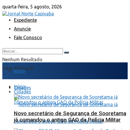
quarta-feira, 5 agosto, 2026
Expediente
Anuncie
Fale Conosco
Nenhum Resultado
View All Result
Início
Início
Cidades
Cidades
Novo secretário de Segurança de Sooretama
já comandou o antigo GAO da Polícia Militar