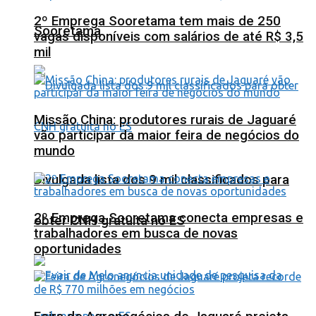
2º Emprega Sooretama tem mais de 250
Sooretama
vagas disponíveis com salários de até R$ 3,5
mil
Missão China: produtores rurais de Jaguaré
vão participar da maior feira de negócios do
mundo
Divulgada lista dos 9 mil classificados para
2º Emprega Sooretama conecta empresas e
obter CNH gratuita no ES
trabalhadores em busca de novas
oportunidades