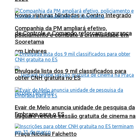
Novas viaturas blindadas e Centro Integrado
Companhia da PM ampliará efetivo,
de Controle e Comando reforçam segurança
policiamento e combate à criminalidade em
Sooretama
em Linhares
Divulgada lista dos 9 mil classificados para
obter CNH gratuita no ES
Evair de Melo anuncia unidade de pesquisa da
Embrapa para o ES
Jaguaré recebe sessão gratuita de cinema na
Praça Nicolau Falchetto