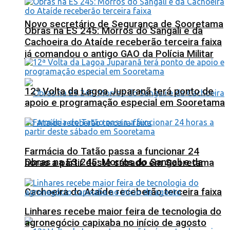
Novo secretário de Segurança de Sooretama
Obras na ES 245: Morros do Sangali e da
Cachoeira do Ataíde receberão terceira faixa
já comandou o antigo GAO da Polícia Militar
12ª Volta da Lagoa Juparanã terá ponto de
apoio e programação especial em Sooretama
Farmácia do Tatão passa a funcionar 24
Obras na ES 245: Morros do Sangali e da
horas a partir deste sábado em Sooretama
Cachoeira do Ataíde receberão terceira faixa
Linhares recebe maior feira de tecnologia do
agronegócio capixaba no início de agosto