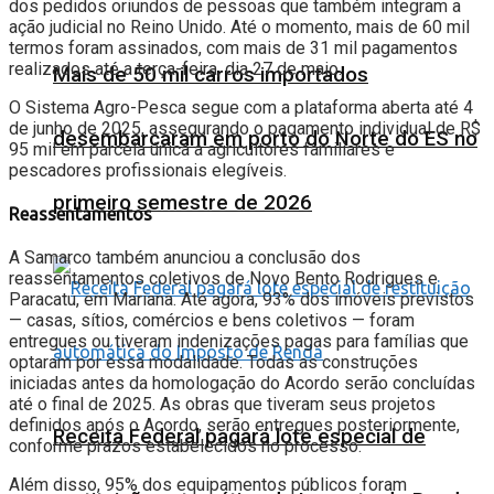
dos pedidos oriundos de pessoas que também integram a
ação judicial no Reino Unido. Até o momento, mais de 60 mil
termos foram assinados, com mais de 31 mil pagamentos
realizados até a terça-feira, dia 27 de maio.
Mais de 50 mil carros importados
O Sistema Agro-Pesca segue com a plataforma aberta até 4
de junho de 2025, assegurando o pagamento individual de R$
desembarcaram em porto do Norte do ES no
95 mil em parcela única a agricultores familiares e
pescadores profissionais elegíveis.
primeiro semestre de 2026
Reassentamentos
A Samarco também anunciou a conclusão dos
reassentamentos coletivos de Novo Bento Rodrigues e
Paracatu, em Mariana. Até agora, 93% dos imóveis previstos
— casas, sítios, comércios e bens coletivos — foram
entregues ou tiveram indenizações pagas para famílias que
optaram por essa modalidade. Todas as construções
iniciadas antes da homologação do Acordo serão concluídas
até o final de 2025. As obras que tiveram seus projetos
definidos após o Acordo, serão entregues posteriormente,
Receita Federal pagará lote especial de
conforme prazos estabelecidos no processo.
Além disso, 95% dos equipamentos públicos foram