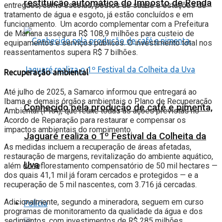
restituição automática do Imposto de Renda
entregues, como escolas, postos de saúde e estações de
tratamento de água e esgoto, já estão concluídos e em
funcionamento. Um acordo complementar com a Prefeitura
de Mariana assegura R$ 108,9 milhões para custeio de
equipamentos e serviços públicos. O investimento total nos
reassentamentos supera R$ 7 bilhões.
Recuperação ambiental
Até julho de 2025, a Samarco informou que entregará ao
Ibama e demais órgãos ambientais o Plano de Recuperação
Conhecido pela produção de café e pimenta,
Ambiental (PRA), que reúne todas as ações previstas no
Acordo de Reparação para restaurar e compensar os
impactos ambientais do rompimento.
Jaguaré realiza o 1º Festival da Colheita da
As medidas incluem a recuperação de áreas afetadas,
restauração de margens, revitalização do ambiente aquático,
Uva
além do reflorestamento compensatório de 50 mil hectares —
dos quais 41,1 mil já foram cercados e protegidos — e a
recuperação de 5 mil nascentes, com 3.716 já cercadas.
Adicionalmente, segundo a mineradora, seguem em curso
Polícia
programas de monitoramento da qualidade da água e dos
sedimentos, com investimentos de R$ 285 milhões