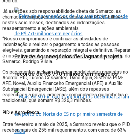
Acordo.
Já as ações sob responsabilidade direta da Samarco, as
chamadas obrigações de fazer, totalizaram R$ 5,1 bilhões
nestes seis meses, destinados às indenizações,
reassentamento e ações ambientais.
“Nosso compromisso é continuar as atividades de
indenização e realizar o pagamento a todas as pessoas
elegíveis, garantindo a reparação integral e definitiva. Reparar
é nosso dever e responsabilidade”, reforçou o presidente da
Feira de Agronegócios de Jaguaré projeta
Samarco, Rodrigo Vilela.
Os pagamentos incluem diversas modalidades previstas no
recorde de R$ 770 milhões em negócios
Acordo: PID, Lucros Cessantes, Dano Água, Sistema PIM-
AFE, Novel, Auxílio Financeiro Emergencial (AFE) e Auxílio
Substancial Emergencial (ASE), além dos repasses
específicos a povos indígenas, comunidades quilombolas e
tradicionais, que somam R$ 326,3 milhões.
PID e Agro-Pesca
Entre fevereiro e maio de 2025, a Samarco revelou que o PID
recebeu mais de 255 mil requerimentos, com cerca de 63%