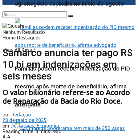
agronegócio capixaba no início de agosto
Nenhum Resultado
Home
Destaques
Samarco anuncia ter pago R$
View All Result
10 bi em indenizações em
Famílias podem receber indenização do PID
seis meses
mesmo após morte de beneficiário, afirma
O valor bilionário refere-se ao Acordo
de Reparação da Bacia do Rio Doce.
advogado
por
Redação
28 de maio de 2025
em
Destaques
,
Economia
Reading Time: 3 mins read
A
A