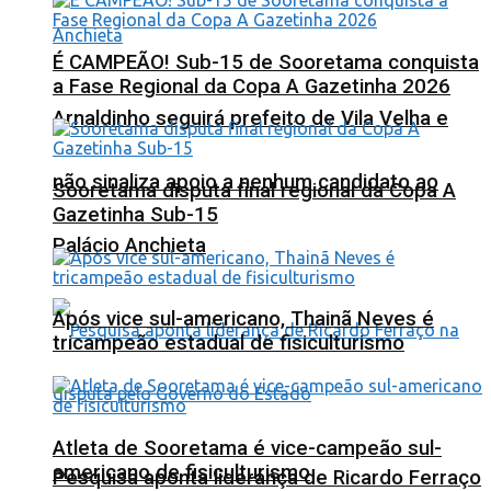
É CAMPEÃO! Sub-15 de Sooretama conquista
a Fase Regional da Copa A Gazetinha 2026
Arnaldinho seguirá prefeito de Vila Velha e
não sinaliza apoio a nenhum candidato ao
Sooretama disputa final regional da Copa A
Gazetinha Sub-15
Palácio Anchieta
Após vice sul-americano, Thainã Neves é
tricampeão estadual de fisiculturismo
Atleta de Sooretama é vice-campeão sul-
americano de fisiculturismo
Pesquisa aponta liderança de Ricardo Ferraço