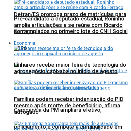
Detran/ES prorroga prazo de matrículas para
Pré-candidato a deputado estadual, Roninho
amplia articulações e se reúne com Ricardo
contemplados no primeiro lote do CNH Social
Ferraço
Economia
2026
Linhares recebe maior feira de tecnologia do
agronegócio capixaba no início de agosto
Famílias podem receber indenização do PID
mesmo após morte de beneficiário, afirma
Companhia da PM ampliará efetivo,
advogado
policiamento e combate à criminalidade em