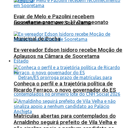
Evair de Melo e Pazolini recebem
Sooretama promove o 1º Campeonato
reconhecimento em Sooretama
Municipal de Bocha
Ex-vereador Edson Isidoro recebe Moção de
Aplausos na Câmara de Sooretama
Estado
Conheça o perfil e a trajetória política de
Ricardo Ferraço, o novo governador do ES
Matrículas abertas para contemplados do
Arnaldinho seguirá prefeito de Vila Velha e