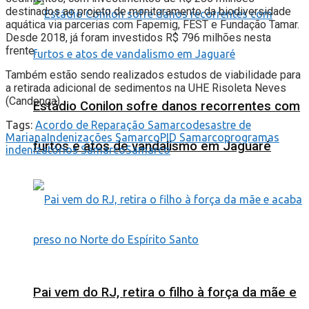
destinados ao projeto de monitoramento da biodiversidade
aquática via parcerias com Fapemig, FEST e Fundação Tamar.
Desde 2018, já foram investidos R$ 796 milhões nesta
frente.
Também estão sendo realizados estudos de viabilidade para
a retirada adicional de sedimentos na UHE Risoleta Neves
(Candonga).
Estádio Conilon sofre danos recorrentes com
Tags:
Acordo de Reparação Samarco
desastre de
Mariana
Indenizações Samarco
PID Samarco
programas
furtos e atos de vandalismo em Jaguaré
indenizatórios Samarco
Samarco
Pai vem do RJ, retira o filho à força da mãe e