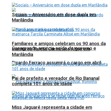
Sociais – Aniversário em dose dupla em
Marilândia
Familiares e amigos celebram os 90 anos da
Casagrande anuncia saída do governo e
matriarca Tarcila Carminate Altoé em
Marilândia
Ricardo Ferraço assumirá o cargo em abril
Pai de prefeito e vereador de Rio Bananal
completa 101 anos de idade
Miss Jaguaré representa a cidade em