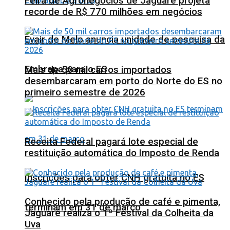
Feira de Agronegócios de Jaguaré projeta
recorde de R$ 770 milhões em negócios
Evair de Melo anuncia unidade de pesquisa da
Embrapa para o ES
Mais de 50 mil carros importados
desembarcaram em porto do Norte do ES no
primeiro semestre de 2026
Receita Federal pagará lote especial de
restituição automática do Imposto de Renda
Inscrições para obter CNH gratuita no ES
Conhecido pela produção de café e pimenta,
terminam em 31 de março
Jaguaré realiza o 1º Festival da Colheita da
Uva