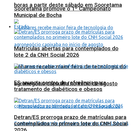
horas a partir deste sábado em Sooretama
Sooretama promove o 1º Campeonato
Municipal de Bocha
Estado
Matrículas abertas para contemplados do
lote 2 da CNH Social 2026
Linhares recebe maior feira de tecnologia do
ES anuncia centro de referência para
agronegócio capixaba no início de agosto
tratamento de diabéticos e obesos
Detran/ES prorroga prazo de matrículas para
contemplados no primeiro lote do CNH Social
2026