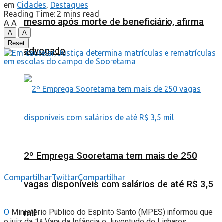
em
Cidades
,
Destaques
Reading Time: 2 mins read
mesmo após morte de beneficiário, afirma
A
A
A
A
Reset
advogado
2º Emprega Sooretama tem mais de 250
Compartilhar
Twittar
Compartilhar
vagas disponíveis com salários de até R$ 3,5
O
Ministério Público do Espírito Santo (MPES) informou que
mil
o juiz da 1ª Vara da Infância e Juventude de Linhares