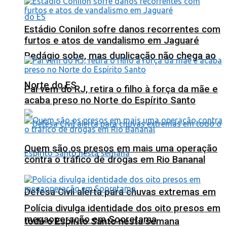
Estádio Conilon sofre danos recorrentes com
furtos e atos de vandalismo em Jaguaré
Pedágio sobe, mas duplicação não chega ao
Norte do ES
Pai vem do RJ, retira o filho à força da mãe e
acaba preso no Norte do Espírito Santo
Quem são os presos em mais uma operação
contra o tráfico de drogas em Rio Bananal
Defesa Civil alerta para chuvas extremas em
Polícia divulga identidade dos oito presos em
megaoperação em Sooretama
todo o Espírito Santo nesta semana