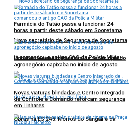
Farmácia do Tatão passa a funcionar 24
horas a partir deste sábado em Sooretama
Novo secretário de Segurança de Sooretama
já comandou o antigo GAO da Polícia Militar
Linhares recebe maior feira de tecnologia do
agronegócio capixaba no início de agosto
Novas viaturas blindadas e Centro Integrado
de Controle e Comando reforçam segurança
em Linhares
Obras na ES 245: Morros do Sangali e da