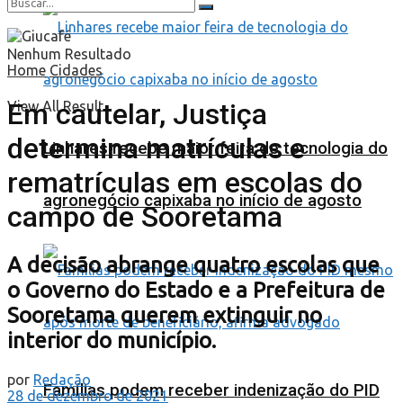
Nenhum Resultado
Home
Cidades
Em cautelar, Justiça
View All Result
determina matrículas e
Linhares recebe maior feira de tecnologia do
rematrículas em escolas do
agronegócio capixaba no início de agosto
campo de Sooretama
A decisão abrange quatro escolas que
o Governo do Estado e a Prefeitura de
Sooretama querem extinguir no
interior do município.
por
Redação
Famílias podem receber indenização do PID
28 de dezembro de 2021