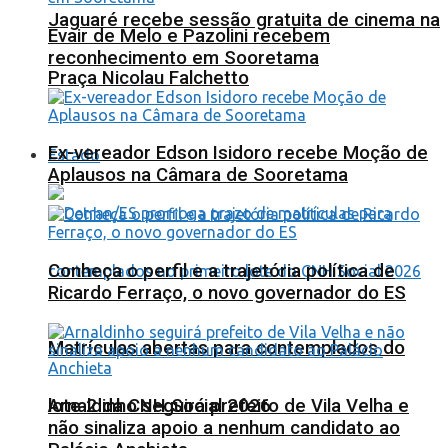
Jaguaré recebe sessão gratuita de cinema na
Evair de Melo e Pazolini recebem
reconhecimento em Sooretama
Praça Nicolau Falchetto
Ex-vereador Edson Isidoro recebe Moção de
Estado
Aplausos na Câmara de Sooretama
Conheça o perfil e a trajetória política de
Ricardo Ferraço, o novo governador do ES
Matrículas abertas para contemplados do
lote 2 da CNH Social 2026
Arnaldinho seguirá prefeito de Vila Velha e
não sinaliza apoio a nenhum candidato ao