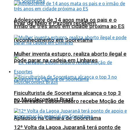
Adolescente de 14 anos mata os pais e o
Evair de Melo e Pazolini recebem
irmão de três anos em cidade próxima ao ES
reconhecimento em Sooretama
Mulher inventa estupro, realiza aborto ilegal e
pode parar na cadeia em Linhares
Esportes
Fisiculturista de Sooretama alcança o top 3
no Musclecontest Brazil
Ex-vereador Edson Isidoro recebe Moção de
Aplausos na Câmara de Sooretama
12ª Volta da Lagoa Juparanã terá ponto de