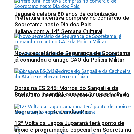
Jaguaré celebra 80 anos da colonização
Prefeitura incentiva compras no comércio de
Sooretama neste Dia dos Pais
italiana com a 14ª Semana Cultural
Novo secretário de Segurança de Sooretama
já comandou o antigo GAO da Polícia Militar
Obras na ES 245: Morros do Sangali e da
Prefeitura incentiva compras no comércio de
Cachoeira do Ataíde receberão terceira faixa
Sooretama neste Dia dos Pais
12ª Volta da Lagoa Juparanã terá ponto de
apoio e programação especial em Sooretama