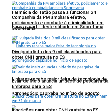
Farmácia do Tatão passa a funcionar 24
Companhia da PM ampliará efetivo,
policiamento e combate à criminalidade em
horas a partir deste sábado em Sooretama
Sooretama
Divulgada lista dos 9 mil classificados para
obter CNH gratuita no ES
Linhares recebe maior feira de tecnologia do
Evair de Melo anuncia unidade de pesquisa da
Embrapa para o ES
agronegócio capixaba no início de agosto
Inscrições para obter CNH gratuita no ES