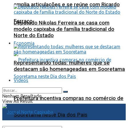
amplia articulações e se reúne com Ricardo
Ferraço
Deputado Nikolas Ferreira se casa com
modelo capixaba de família tradicional do
Norte do Estado
Economia
Representando todas: mulheres que se
destacam são homenageadas em Sooretama
Videos
Nenhum Resultado
Prefeitura incentiva compras no comércio de
View All Result
Sooretama neste Dia dos Pais