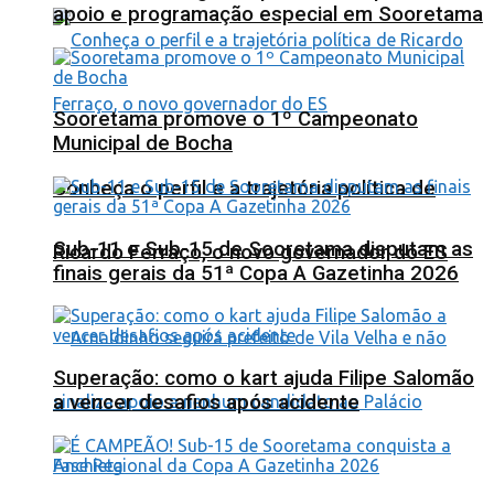
apoio e programação especial em Sooretama
Sooretama promove o 1º Campeonato
Municipal de Bocha
Conheça o perfil e a trajetória política de
Sub-11 e Sub-15 de Sooretama disputam as
Ricardo Ferraço, o novo governador do ES
finais gerais da 51ª Copa A Gazetinha 2026
Superação: como o kart ajuda Filipe Salomão
a vencer desafios após acidente