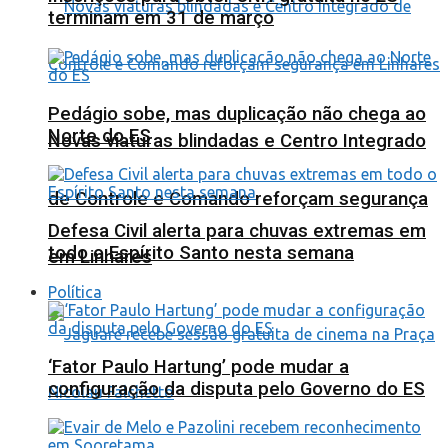
terminam em 31 de março
Pedágio sobe, mas duplicação não chega ao
Norte do ES
Novas viaturas blindadas e Centro Integrado
de Controle e Comando reforçam segurança
Defesa Civil alerta para chuvas extremas em
todo o Espírito Santo nesta semana
em Linhares
Política
‘Fator Paulo Hartung’ pode mudar a
configuração da disputa pelo Governo do ES