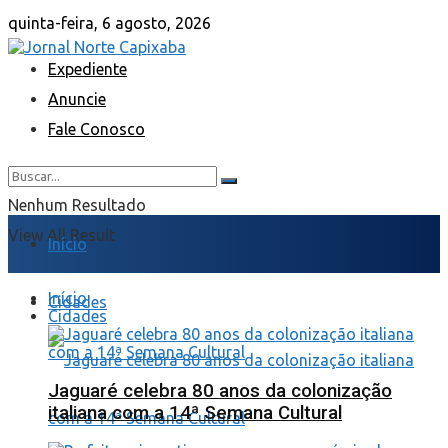
quinta-feira, 6 agosto, 2026
Expediente
Anuncie
Fale Conosco
Nenhum Resultado
View All Result
Início
Início
Cidades
Cidades
Jaguaré celebra 80 anos da colonização
italiana com a 14ª Semana Cultural