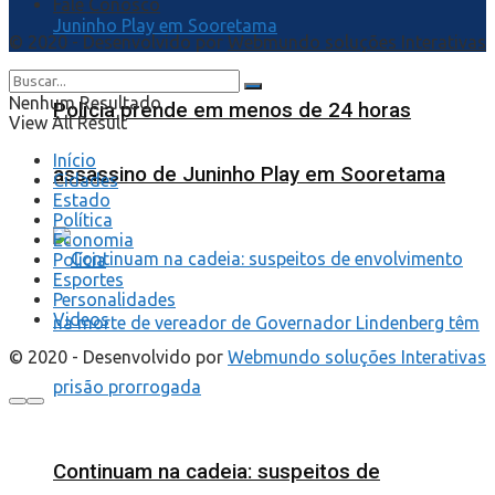
Fale Conosco
© 2020 - Desenvolvido por
Webmundo soluções Interativas
Nenhum Resultado
Polícia prende em menos de 24 horas
View All Result
Início
assassino de Juninho Play em Sooretama
Cidades
Estado
Política
Economia
Polícia
Esportes
Personalidades
Videos
© 2020 - Desenvolvido por
Webmundo soluções Interativas
Continuam na cadeia: suspeitos de