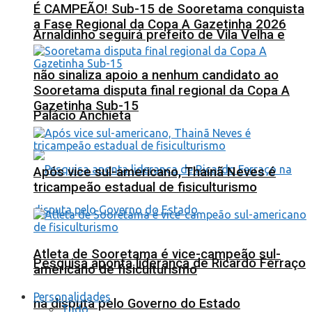
É CAMPEÃO! Sub-15 de Sooretama conquista
a Fase Regional da Copa A Gazetinha 2026
Arnaldinho seguirá prefeito de Vila Velha e
não sinaliza apoio a nenhum candidato ao
Sooretama disputa final regional da Copa A
Gazetinha Sub-15
Palácio Anchieta
Após vice sul-americano, Thainã Neves é
tricampeão estadual de fisiculturismo
Atleta de Sooretama é vice-campeão sul-
Pesquisa aponta liderança de Ricardo Ferraço
americano de fisiculturismo
Personalidades
na disputa pelo Governo do Estado
Tudo