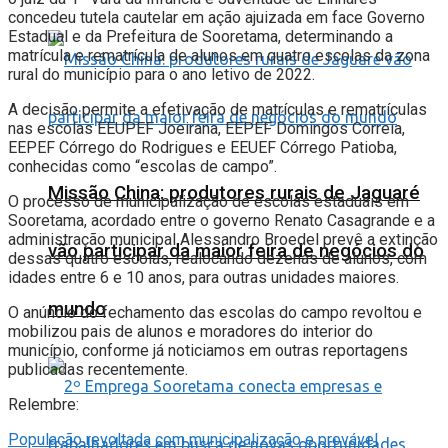
concedeu tutela cautelar em ação ajuizada em face Governo
Estadual e da Prefeitura de Sooretama, determinando a
matrícula e rematrícula de alunos em quatro escolas da zona
rural do município para o ano letivo de 2022.
A decisão permite a efetivação de matrículas e rematrículas
nas escolas EEUPEF Joeirana, EEPEF Domingos Correia,
EEPEF Córrego do Rodrigues e EEUEF Córrego Patioba,
conhecidas como “escolas de campo”.
Missão China: produtores rurais de Jaguaré
O processo de municipalização de escolas estaduais em
Sooretama, acordado entre o governo Renato Casagrande e a
administração municipal Alessandro Broedel prevê a extinção
vão participar da maior feira de negócios do
dessas quatro escolas, realocando dezenas de alunos, com
idades entre 6 e 10 anos, para outras unidades maiores.
mundo
O anúncio do fechamento das escolas do campo revoltou e
mobilizou pais de alunos e moradores do interior do
município, conforme já noticiamos em outras reportagens
publicadas recentemente.
Relembre:
População revoltada com municipalização e provável