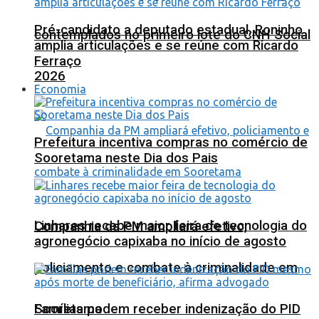
Pré-candidato a deputado estadual, Roninho
contemplados no primeiro lote do CNH Social
amplia articulações e se reúne com Ricardo
Ferraço
2026
Economia
Prefeitura incentiva compras no comércio de
Sooretama neste Dia dos Pais
Linhares recebe maior feira de tecnologia do
Companhia da PM ampliará efetivo,
agronegócio capixaba no início de agosto
policiamento e combate à criminalidade em
Sooretama
Famílias podem receber indenização do PID