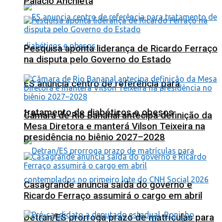
Palácio Anchieta
Pesquisa aponta liderança de Ricardo Ferraço
na disputa pelo Governo do Estado
ES anuncia centro de referência para
tratamento de diabéticos e obesos
Câmara de Rio Bananal antecipa definição da
Mesa Diretora e manterá Vilson Teixeira na
presidência no biênio 2027–2028
Casagrande anuncia saída do governo e
Ricardo Ferraço assumirá o cargo em abril
Detran/ES prorroga prazo de matrículas para