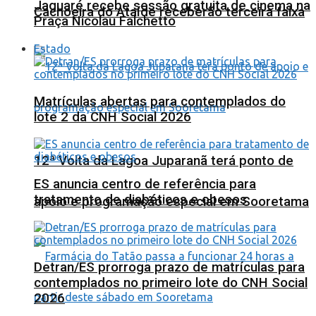
Jaguaré recebe sessão gratuita de cinema na
Cachoeira do Ataíde receberão terceira faixa
Praça Nicolau Falchetto
Estado
Matrículas abertas para contemplados do
lote 2 da CNH Social 2026
12ª Volta da Lagoa Juparanã terá ponto de
ES anuncia centro de referência para
tratamento de diabéticos e obesos
apoio e programação especial em Sooretama
Detran/ES prorroga prazo de matrículas para
contemplados no primeiro lote do CNH Social
2026