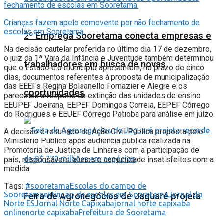
fechamento de escolas em Sooretama.
Crianças fazem apelo comovente por não fechamento de
escolas em Sooretama.
2º Emprega Sooretama conecta empresas e
Na decisão cautelar proferida no último dia 17 de dezembro,
o juiz da 1ª Vara da Infância e Juventude também determinou
trabalhadores em busca de novas
que o Estado e o município apresentem, no prazo de cinco
dias, documentos referentes à proposta de municipalização
das EEEFs Regina Bolsanello Fornazier e Alegre e os
oportunidades
pareceres a respeito da extinção das unidades de ensino
EEUPEF Joeirana, EEPEF Domingos Correia, EEPEF Córrego
do Rodrigues e EEUEF Córrego Patioba para análise em juízo.
A decisão é resultado de Ação Civil Pública proposta pelo
Ministério Público após audiência pública realizada na
Promotoria de Justiça de Linhares com a participação de
pais, responsáveis, alunos e comunidade insatisfeitos com a
medida.
Tags:
#sooretama
Escolas do campo de
Sooretama
extinção de escolas em Sooretama
Jornal do
Feira de Agronegócios de Jaguaré projeta
Norte ES
Jornal Norte Capixaba
jornal norte capixaba
online
norte capixaba
Prefeitura de Sooretama