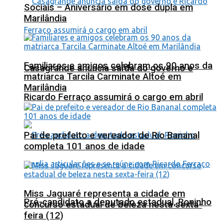
Sociais – Aniversário em dose dupla em
Marilândia
Familiares e amigos celebram os 90 anos da
Casagrande anuncia saída do governo e
matriarca Tarcila Carminate Altoé em
Marilândia
Ricardo Ferraço assumirá o cargo em abril
Pai de prefeito e vereador de Rio Bananal
completa 101 anos de idade
Miss Jaguaré representa a cidade em
Pré-candidato a deputado estadual, Roninho
concurso estadual de beleza nesta sexta-
feira (12)