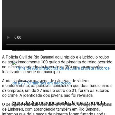
2º Emprega Sooretama conecta empresas e
trabalhadores em busca de novas
oportunidades
A Polícia Civil de Rio Bananal agiu rápido e elucidou o roubo
de aproximadamente 100 quilos de pimenta do reino ocorrido
no início da tarde desta terça-feira (20) em um armazém
localizado na sede do município.
Após analisarem imagens de câmeras de vídeo-
monitoramento, os policiais concluíram que dois funcionários
da empresa, um de 27 anos e outro de 31, foram os autores
do crime. A identidade dos jovens não foi revelada.
Feira de Agronegócios de Jaguaré projeta
O delegado Fabrício Lucindo, chefe da 16 Delegacia Regional
de Linhares, com abrangência também em Rio Bananal,
informou que dois sacos de pimenta foram furtados após