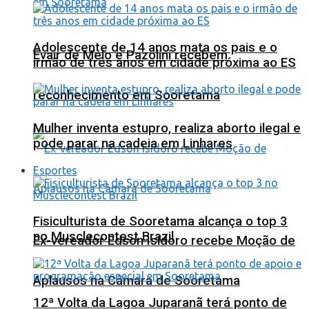
Adolescente de 14 anos mata os pais e o
Evair de Melo e Pazolini recebem
irmão de três anos em cidade próxima ao ES
reconhecimento em Sooretama
Mulher inventa estupro, realiza aborto ilegal e
pode parar na cadeia em Linhares
Esportes
Fisiculturista de Sooretama alcança o top 3
no Musclecontest Brazil
Ex-vereador Edson Isidoro recebe Moção de
Aplausos na Câmara de Sooretama
12ª Volta da Lagoa Juparanã terá ponto de