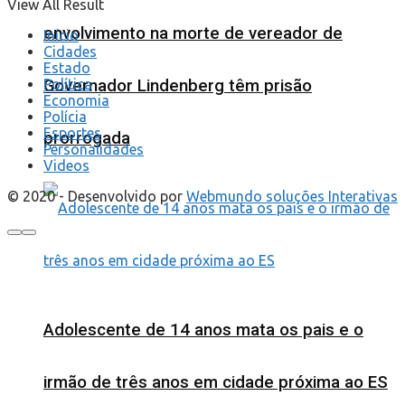
View All Result
envolvimento na morte de vereador de
Início
Cidades
Estado
Governador Lindenberg têm prisão
Política
Economia
Polícia
Esportes
prorrogada
Personalidades
Videos
© 2020 - Desenvolvido por
Webmundo soluções Interativas
Adolescente de 14 anos mata os pais e o
irmão de três anos em cidade próxima ao ES