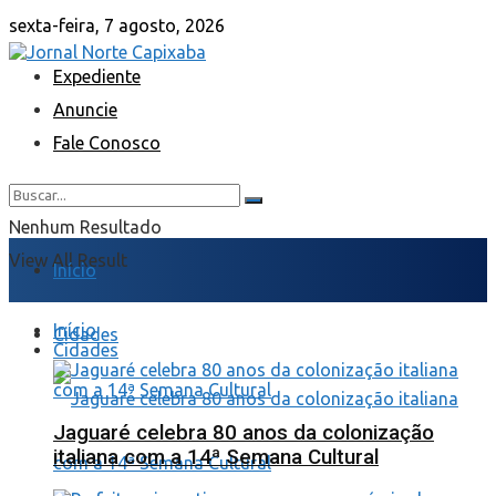
sexta-feira, 7 agosto, 2026
Expediente
Anuncie
Fale Conosco
Nenhum Resultado
View All Result
Início
Início
Cidades
Cidades
Jaguaré celebra 80 anos da colonização
italiana com a 14ª Semana Cultural