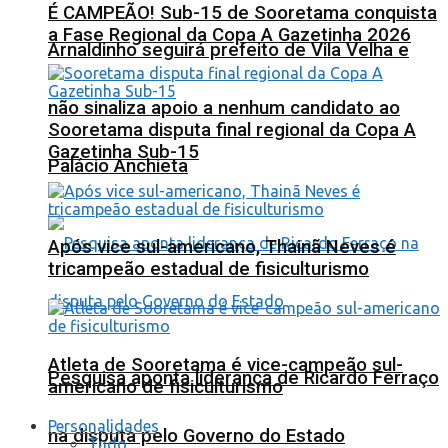
É CAMPEÃO! Sub-15 de Sooretama conquista
a Fase Regional da Copa A Gazetinha 2026
Arnaldinho seguirá prefeito de Vila Velha e
não sinaliza apoio a nenhum candidato ao
Sooretama disputa final regional da Copa A
Gazetinha Sub-15
Palácio Anchieta
Após vice sul-americano, Thainã Neves é
tricampeão estadual de fisiculturismo
Atleta de Sooretama é vice-campeão sul-
Pesquisa aponta liderança de Ricardo Ferraço
americano de fisiculturismo
Personalidades
na disputa pelo Governo do Estado
Tudo