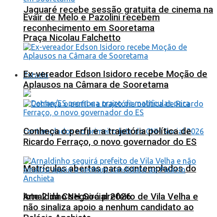
Jaguaré recebe sessão gratuita de cinema na
Evair de Melo e Pazolini recebem
reconhecimento em Sooretama
Praça Nicolau Falchetto
Ex-vereador Edson Isidoro recebe Moção de
Estado
Aplausos na Câmara de Sooretama
Conheça o perfil e a trajetória política de
Ricardo Ferraço, o novo governador do ES
Matrículas abertas para contemplados do
lote 2 da CNH Social 2026
Arnaldinho seguirá prefeito de Vila Velha e
não sinaliza apoio a nenhum candidato ao