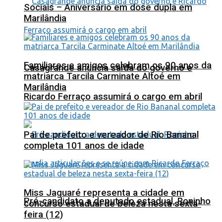
Sociais – Aniversário em dose dupla em
Marilândia
Familiares e amigos celebram os 90 anos da
Casagrande anuncia saída do governo e
matriarca Tarcila Carminate Altoé em
Marilândia
Ricardo Ferraço assumirá o cargo em abril
Pai de prefeito e vereador de Rio Bananal
completa 101 anos de idade
Miss Jaguaré representa a cidade em
Pré-candidato a deputado estadual, Roninho
concurso estadual de beleza nesta sexta-
feira (12)