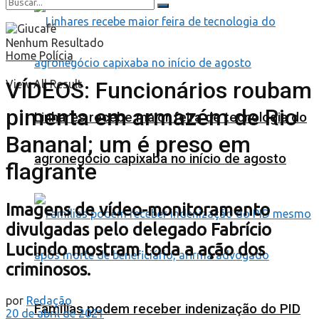
Nenhum Resultado
Home
Polícia
VÍDEOS: Funcionários roubam
View All Result
pimenta em armazém de Rio
Linhares recebe maior feira de tecnologia do
Bananal; um é preso em
agronegócio capixaba no início de agosto
flagrante
Imagens de vídeo-monitoramento
divulgadas pelo delegado Fabrício
Lucindo mostram toda a ação dos
criminosos.
por
Redação
Famílias podem receber indenização do PID
20 de abril de 2021