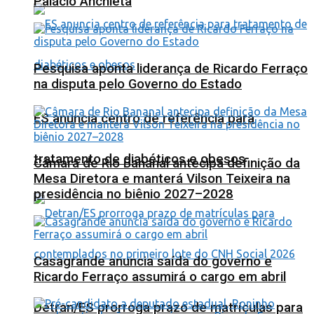
Palácio Anchieta
Pesquisa aponta liderança de Ricardo Ferraço
na disputa pelo Governo do Estado
ES anuncia centro de referência para
tratamento de diabéticos e obesos
Câmara de Rio Bananal antecipa definição da
Mesa Diretora e manterá Vilson Teixeira na
presidência no biênio 2027–2028
Casagrande anuncia saída do governo e
Ricardo Ferraço assumirá o cargo em abril
Detran/ES prorroga prazo de matrículas para