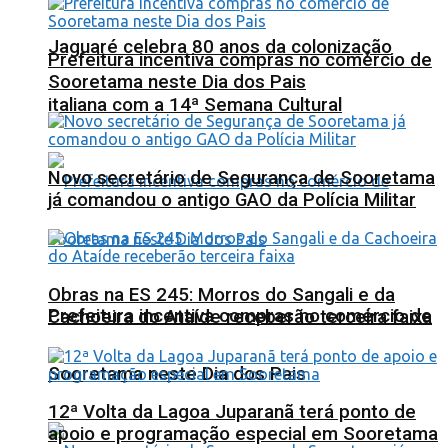
Jaguaré celebra 80 anos da colonização
Prefeitura incentiva compras no comércio de
Sooretama neste Dia dos Pais
italiana com a 14ª Semana Cultural
Novo secretário de Segurança de Sooretama
já comandou o antigo GAO da Polícia Militar
Obras na ES 245: Morros do Sangali e da
Prefeitura incentiva compras no comércio de
Cachoeira do Ataíde receberão terceira faixa
Sooretama neste Dia dos Pais
12ª Volta da Lagoa Juparanã terá ponto de
apoio e programação especial em Sooretama