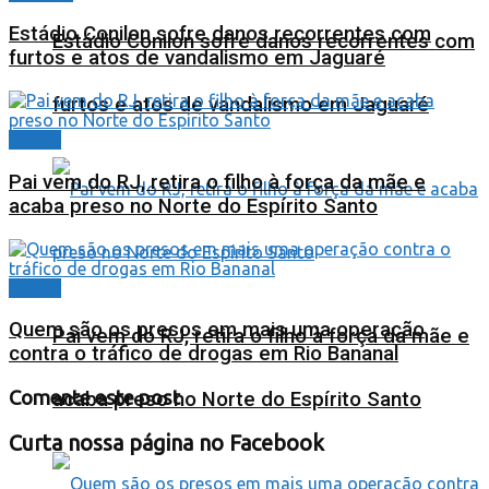
Estádio Conilon sofre danos recorrentes com
Estádio Conilon sofre danos recorrentes com
furtos e atos de vandalismo em Jaguaré
furtos e atos de vandalismo em Jaguaré
Polícia
Pai vem do RJ, retira o filho à força da mãe e
acaba preso no Norte do Espírito Santo
Polícia
Quem são os presos em mais uma operação
Pai vem do RJ, retira o filho à força da mãe e
contra o tráfico de drogas em Rio Bananal
Comente este post
acaba preso no Norte do Espírito Santo
Curta nossa página no Facebook