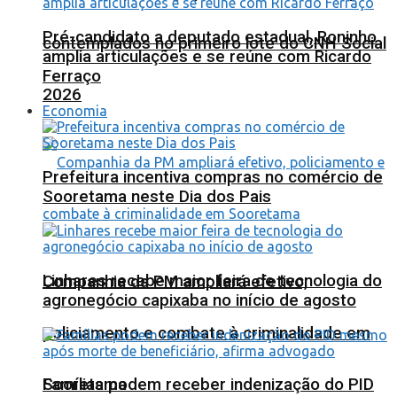
Pré-candidato a deputado estadual, Roninho
contemplados no primeiro lote do CNH Social
amplia articulações e se reúne com Ricardo
Ferraço
2026
Economia
Prefeitura incentiva compras no comércio de
Sooretama neste Dia dos Pais
Linhares recebe maior feira de tecnologia do
Companhia da PM ampliará efetivo,
agronegócio capixaba no início de agosto
policiamento e combate à criminalidade em
Sooretama
Famílias podem receber indenização do PID