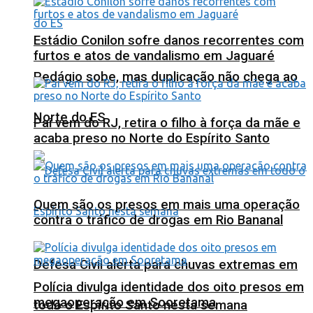
Estádio Conilon sofre danos recorrentes com
furtos e atos de vandalismo em Jaguaré
Pedágio sobe, mas duplicação não chega ao
Norte do ES
Pai vem do RJ, retira o filho à força da mãe e
acaba preso no Norte do Espírito Santo
Quem são os presos em mais uma operação
contra o tráfico de drogas em Rio Bananal
Defesa Civil alerta para chuvas extremas em
Polícia divulga identidade dos oito presos em
megaoperação em Sooretama
todo o Espírito Santo nesta semana