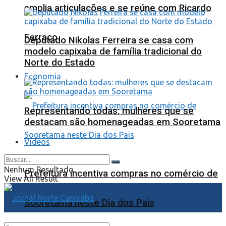
amplia articulações e se reúne com Ricardo
Ferraço
Deputado Nikolas Ferreira se casa com
modelo capixaba de família tradicional do
Norte do Estado
Economia
Representando todas: mulheres que se
destacam são homenageadas em Sooretama
Videos
Nenhum Resultado
Prefeitura incentiva compras no comércio de
View All Result
Sooretama neste Dia dos Pais