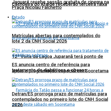
Jaguaré recebe sessão gratuita de cinema na
Cachoeira do Ataíde receberão terceira faixa
Praça Nicolau Falchetto
Estado
Matrículas abertas para contemplados do
lote 2 da CNH Social 2026
12ª Volta da Lagoa Juparanã terá ponto de
ES anuncia centro de referência para
tratamento de diabéticos e obesos
apoio e programação especial em Sooretama
Detran/ES prorroga prazo de matrículas para
contemplados no primeiro lote do CNH Social
2026