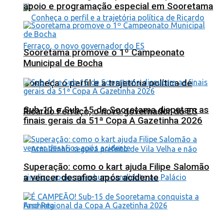
apoio e programação especial em Sooretama
Sooretama promove o 1º Campeonato
Municipal de Bocha
Conheça o perfil e a trajetória política de
Sub-11 e Sub-15 de Sooretama disputam as
Ricardo Ferraço, o novo governador do ES
finais gerais da 51ª Copa A Gazetinha 2026
Superação: como o kart ajuda Filipe Salomão
a vencer desafios após acidente