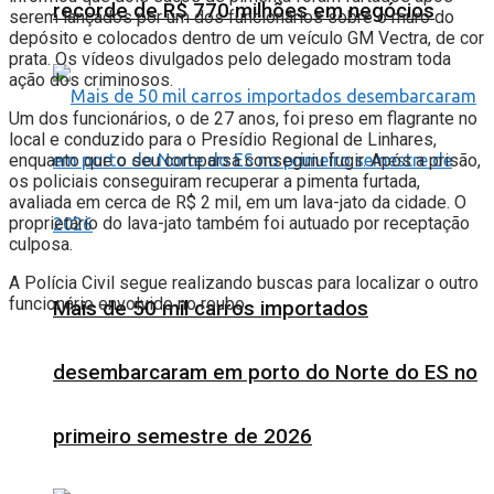
recorde de R$ 770 milhões em negócios
serem lançados por um dos funcionários sobre o muro do
depósito e colocados dentro de um veículo GM Vectra, de cor
prata. Os vídeos divulgados pelo delegado mostram toda
ação dos criminosos.
Um dos funcionários, o de 27 anos, foi preso em flagrante no
local e conduzido para o Presídio Regional de Linhares,
enquanto que o seu comparsa conseguiu fugir. Após a prisão,
os policiais conseguiram recuperar a pimenta furtada,
avaliada em cerca de R$ 2 mil, em um lava-jato da cidade. O
proprietário do lava-jato também foi autuado por receptação
culposa.
A Polícia Civil segue realizando buscas para localizar o outro
funcionário envolvido no roubo.
Mais de 50 mil carros importados
desembarcaram em porto do Norte do ES no
primeiro semestre de 2026