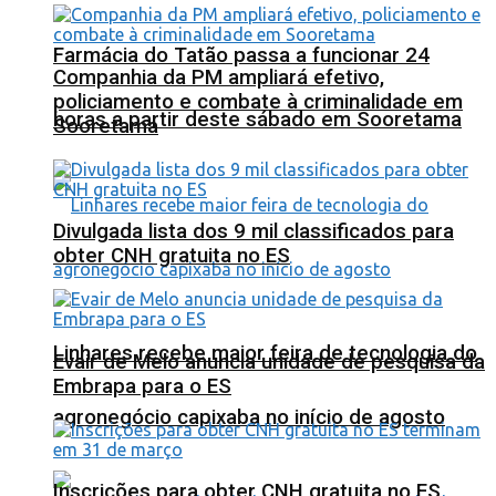
Farmácia do Tatão passa a funcionar 24
Companhia da PM ampliará efetivo,
policiamento e combate à criminalidade em
horas a partir deste sábado em Sooretama
Sooretama
Divulgada lista dos 9 mil classificados para
obter CNH gratuita no ES
Linhares recebe maior feira de tecnologia do
Evair de Melo anuncia unidade de pesquisa da
Embrapa para o ES
agronegócio capixaba no início de agosto
Inscrições para obter CNH gratuita no ES