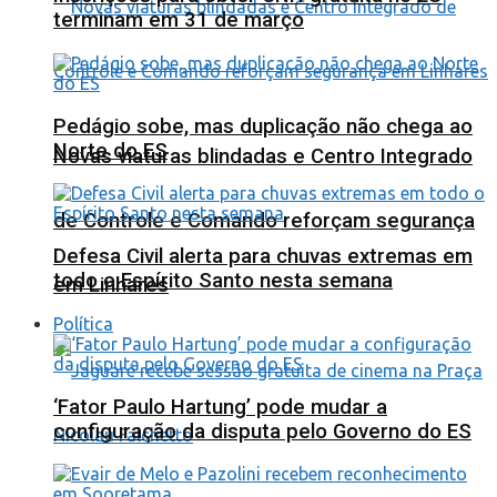
terminam em 31 de março
Pedágio sobe, mas duplicação não chega ao
Norte do ES
Novas viaturas blindadas e Centro Integrado
de Controle e Comando reforçam segurança
Defesa Civil alerta para chuvas extremas em
todo o Espírito Santo nesta semana
em Linhares
Política
‘Fator Paulo Hartung’ pode mudar a
configuração da disputa pelo Governo do ES