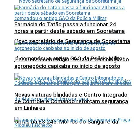
Farmácia do Tatão passa a funcionar 24
horas a partir deste sábado em Sooretama
Novo secretário de Segurança de Sooretama
já comandou o antigo GAO da Polícia Militar
Linhares recebe maior feira de tecnologia do
agronegócio capixaba no início de agosto
Novas viaturas blindadas e Centro Integrado
de Controle e Comando reforçam segurança
em Linhares
Obras na ES 245: Morros do Sangali e da