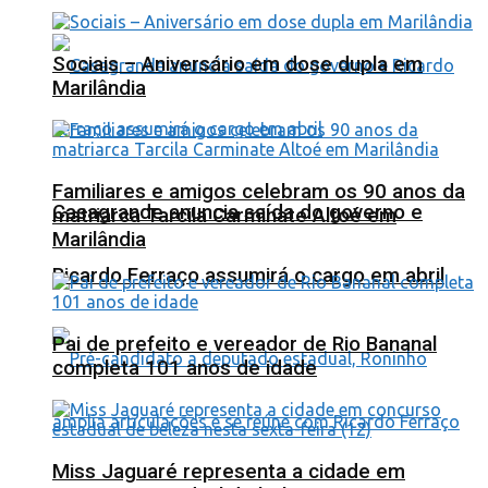
Sociais – Aniversário em dose dupla em
Marilândia
Familiares e amigos celebram os 90 anos da
Casagrande anuncia saída do governo e
matriarca Tarcila Carminate Altoé em
Marilândia
Ricardo Ferraço assumirá o cargo em abril
Pai de prefeito e vereador de Rio Bananal
completa 101 anos de idade
Miss Jaguaré representa a cidade em