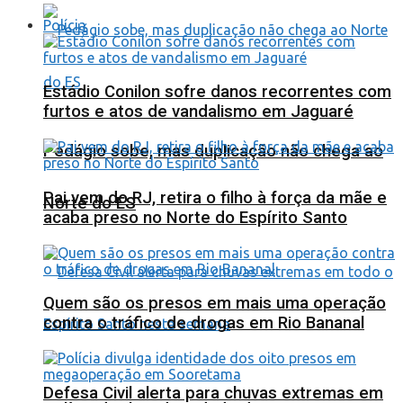
Polícia
Estádio Conilon sofre danos recorrentes com
furtos e atos de vandalismo em Jaguaré
Pedágio sobe, mas duplicação não chega ao
Pai vem do RJ, retira o filho à força da mãe e
Norte do ES
acaba preso no Norte do Espírito Santo
Quem são os presos em mais uma operação
contra o tráfico de drogas em Rio Bananal
Defesa Civil alerta para chuvas extremas em