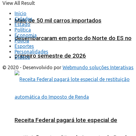
View All Result
Início
Cidades
Mais de 50 mil carros importados
Estado
Política
Economia
desembarcaram em porto do Norte do ES no
Polícia
Esportes
Personalidades
primeiro semestre de 2026
Videos
© 2020 - Desenvolvido por
Webmundo soluções Interativas
Receita Federal pagará lote especial de