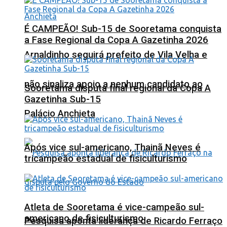
É CAMPEÃO! Sub-15 de Sooretama conquista
a Fase Regional da Copa A Gazetinha 2026
Arnaldinho seguirá prefeito de Vila Velha e
não sinaliza apoio a nenhum candidato ao
Sooretama disputa final regional da Copa A
Gazetinha Sub-15
Palácio Anchieta
Após vice sul-americano, Thainã Neves é
tricampeão estadual de fisiculturismo
Atleta de Sooretama é vice-campeão sul-
americano de fisiculturismo
Pesquisa aponta liderança de Ricardo Ferraço