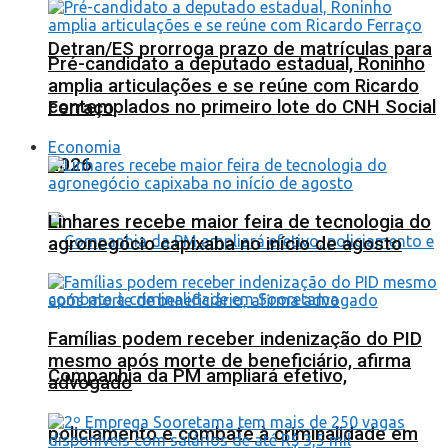
Detran/ES prorroga prazo de matrículas para
Pré-candidato a deputado estadual, Roninho
amplia articulações e se reúne com Ricardo
contemplados no primeiro lote do CNH Social
Ferraço
Economia
2026
Linhares recebe maior feira de tecnologia do
agronegócio capixaba no início de agosto
Famílias podem receber indenização do PID
mesmo após morte de beneficiário, afirma
Companhia da PM ampliará efetivo,
advogado
policiamento e combate à criminalidade em