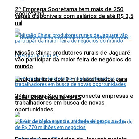
2º Emprega Sooretama tem mais de 250
Sooretama
vagas disponíveis com salários de até R$ 3,5
mil
Missão China: produtores rurais de Jaguaré
vão participar da maior feira de negócios do
mundo
Divulgada lista dos 9 mil classificados para
2º Emprega Sooretama conecta empresas e
obter CNH gratuita no ES
trabalhadores em busca de novas
oportunidades