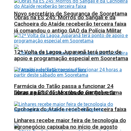
Novo secretário de Segurança de Sooretama
Obras na ES 245: Morros do Sangali e da
Cachoeira do Ataíde receberão terceira faixa
já comandou o antigo GAO da Polícia Militar
12ª Volta da Lagoa Juparanã terá ponto de
apoio e programação especial em Sooretama
Farmácia do Tatão passa a funcionar 24
Obras na ES 245: Morros do Sangali e da
horas a partir deste sábado em Sooretama
Cachoeira do Ataíde receberão terceira faixa
Linhares recebe maior feira de tecnologia do
agronegócio capixaba no início de agosto