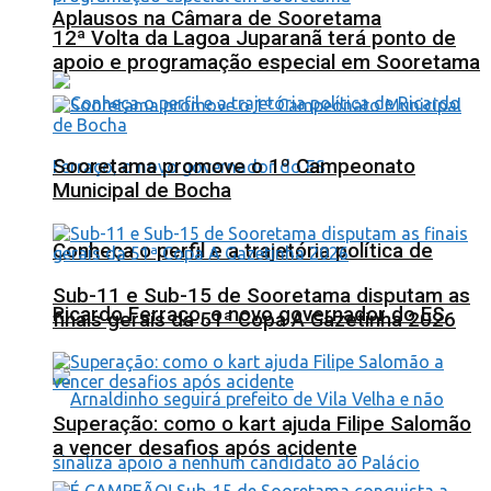
Aplausos na Câmara de Sooretama
12ª Volta da Lagoa Juparanã terá ponto de
apoio e programação especial em Sooretama
Sooretama promove o 1º Campeonato
Municipal de Bocha
Conheça o perfil e a trajetória política de
Sub-11 e Sub-15 de Sooretama disputam as
Ricardo Ferraço, o novo governador do ES
finais gerais da 51ª Copa A Gazetinha 2026
Superação: como o kart ajuda Filipe Salomão
a vencer desafios após acidente