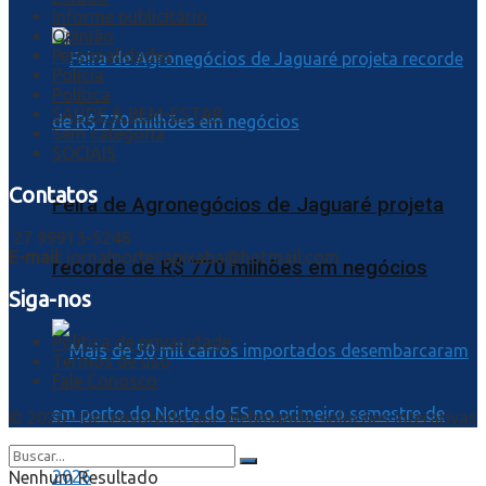
Informe publicitário
Opinião
Personalidades
Polícia
Política
SAÚDE & BEM-ESTAR
Sem categoria
SOCIAIS
Contatos
Feira de Agronegócios de Jaguaré projeta
27 99913-5246
E-mail:
jornalnortecapixaba@hotmail.com
recorde de R$ 770 milhões em negócios
Siga-nos
Política de privacidade
Termos de uso
Fale Conosco
© 2020 - Desenvolvido por
Webmundo soluções Interativas
Nenhum Resultado