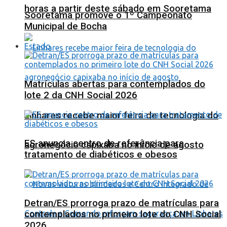
horas a partir deste sábado em Sooretama
Sooretama promove o 1º Campeonato
Municipal de Bocha
Estado
Matrículas abertas para contemplados do
lote 2 da CNH Social 2026
Linhares recebe maior feira de tecnologia do
ES anuncia centro de referência para
agronegócio capixaba no início de agosto
tratamento de diabéticos e obesos
Detran/ES prorroga prazo de matrículas para
contemplados no primeiro lote do CNH Social
2026