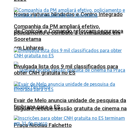
Novas viaturas blindadas e Centro Integrado
Companhia da PM ampliará efetivo,
de Controle e Comando reforçam segurança
policiamento e combate à criminalidade em
Sooretama
em Linhares
Divulgada lista dos 9 mil classificados para
obter CNH gratuita no ES
Evair de Melo anuncia unidade de pesquisa da
Embrapa para o ES
Jaguaré recebe sessão gratuita de cinema na
Praça Nicolau Falchetto