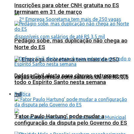
Inscrições para obter CNH gratuita no ES
terminam em 31 de março
Pedágio sobe, mas duplicação não chega ao
Norte do ES
2º Emprega Sooretama tem mais de 250
Defesa Civil alerta para chuvas extremas em
vagas disponíveis com salários de até R$ 3,5
todo o Espírito Santo nesta semana
mil
Política
‘Fator Paulo Hartung’ pode mudar a
configuração da disputa pelo Governo do ES