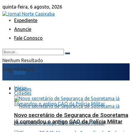
quinta-feira, 6 agosto, 2026
Expediente
Anuncie
Fale Conosco
Nenhum Resultado
View All Result
Início
Início
Cidades
Cidades
Novo secretário de Segurança de Sooretama
já comandou o antigo GAO da Polícia Militar