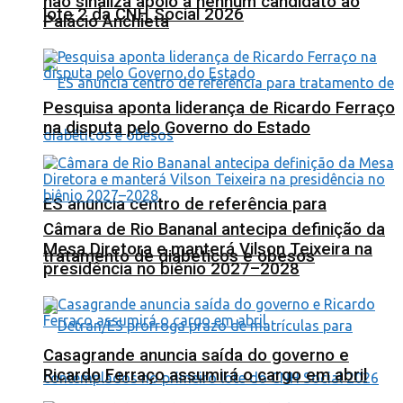
não sinaliza apoio a nenhum candidato ao
lote 2 da CNH Social 2026
Palácio Anchieta
Pesquisa aponta liderança de Ricardo Ferraço
na disputa pelo Governo do Estado
ES anuncia centro de referência para
Câmara de Rio Bananal antecipa definição da
Mesa Diretora e manterá Vilson Teixeira na
tratamento de diabéticos e obesos
presidência no biênio 2027–2028
Casagrande anuncia saída do governo e
Ricardo Ferraço assumirá o cargo em abril