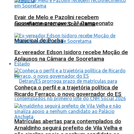
Evair de Melo e Pazolini recebem
Sooretama promove o 1º Campeonato
reconhecimento em Sooretama
Municipal de Bocha
Ex-vereador Edson Isidoro recebe Moção de
Aplausos na Câmara de Sooretama
Estado
Conheça o perfil e a trajetória política de
Ricardo Ferraço, o novo governador do ES
Matrículas abertas para contemplados do
Arnaldinho seguirá prefeito de Vila Velha e