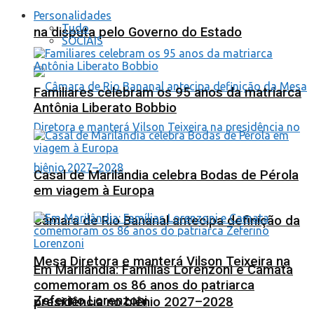
Personalidades
Tudo
na disputa pelo Governo do Estado
SOCIAIS
Familiares celebram os 95 anos da matriarca
Antônia Liberato Bobbio
Casal de Marilândia celebra Bodas de Pérola
em viagem à Europa
Câmara de Rio Bananal antecipa definição da
Mesa Diretora e manterá Vilson Teixeira na
Em Marilândia: Famílias Lorenzoni e Camata
comemoram os 86 anos do patriarca
Zeferino Lorenzoni
presidência no biênio 2027–2028