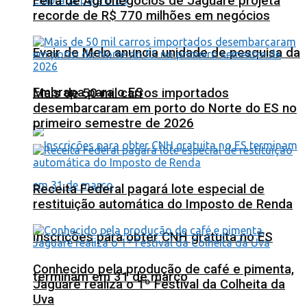
Feira de Agronegócios de Jaguaré projeta
recorde de R$ 770 milhões em negócios
Evair de Melo anuncia unidade de pesquisa da
Embrapa para o ES
Mais de 50 mil carros importados
desembarcaram em porto do Norte do ES no
primeiro semestre de 2026
Receita Federal pagará lote especial de
restituição automática do Imposto de Renda
Inscrições para obter CNH gratuita no ES
Conhecido pela produção de café e pimenta,
terminam em 31 de março
Jaguaré realiza o 1º Festival da Colheita da
Uva