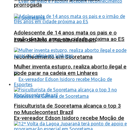
prorrogada
Adolescente de 14 anos mata os pais e o
irmão de três anos em cidade próxima ao ES
Evair de Melo e Pazolini recebem
reconhecimento em Sooretama
Mulher inventa estupro, realiza aborto ilegal e
pode parar na cadeia em Linhares
Esportes
Fisiculturista de Sooretama alcança o top 3
no Musclecontest Brazil
Ex-vereador Edson Isidoro recebe Moção de