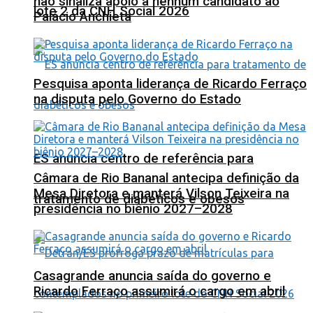
não sinaliza apoio a nenhum candidato ao
lote 2 da CNH Social 2026
Palácio Anchieta
Pesquisa aponta liderança de Ricardo Ferraço
na disputa pelo Governo do Estado
ES anuncia centro de referência para
Câmara de Rio Bananal antecipa definição da
Mesa Diretora e manterá Vilson Teixeira na
tratamento de diabéticos e obesos
presidência no biênio 2027–2028
Casagrande anuncia saída do governo e
Ricardo Ferraço assumirá o cargo em abril