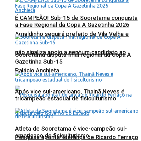
É CAMPEÃO! Sub-15 de Sooretama conquista
a Fase Regional da Copa A Gazetinha 2026
Arnaldinho seguirá prefeito de Vila Velha e
não sinaliza apoio a nenhum candidato ao
Sooretama disputa final regional da Copa A
Gazetinha Sub-15
Palácio Anchieta
Após vice sul-americano, Thainã Neves é
tricampeão estadual de fisiculturismo
Atleta de Sooretama é vice-campeão sul-
americano de fisiculturismo
Pesquisa aponta liderança de Ricardo Ferraço