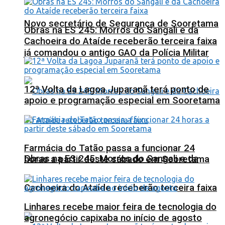
Novo secretário de Segurança de Sooretama
Obras na ES 245: Morros do Sangali e da
Cachoeira do Ataíde receberão terceira faixa
já comandou o antigo GAO da Polícia Militar
12ª Volta da Lagoa Juparanã terá ponto de
apoio e programação especial em Sooretama
Farmácia do Tatão passa a funcionar 24
Obras na ES 245: Morros do Sangali e da
horas a partir deste sábado em Sooretama
Cachoeira do Ataíde receberão terceira faixa
Linhares recebe maior feira de tecnologia do
agronegócio capixaba no início de agosto