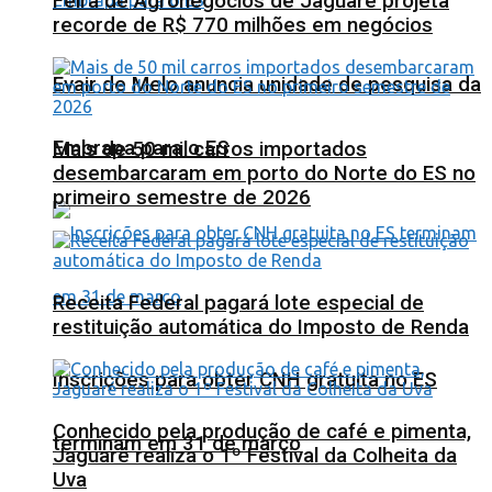
Feira de Agronegócios de Jaguaré projeta
recorde de R$ 770 milhões em negócios
Evair de Melo anuncia unidade de pesquisa da
Embrapa para o ES
Mais de 50 mil carros importados
desembarcaram em porto do Norte do ES no
primeiro semestre de 2026
Receita Federal pagará lote especial de
restituição automática do Imposto de Renda
Inscrições para obter CNH gratuita no ES
Conhecido pela produção de café e pimenta,
terminam em 31 de março
Jaguaré realiza o 1º Festival da Colheita da
Uva