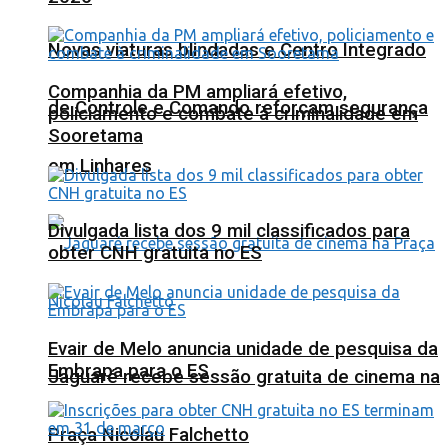
Novas viaturas blindadas e Centro Integrado
Companhia da PM ampliará efetivo,
de Controle e Comando reforçam segurança
policiamento e combate à criminalidade em
Sooretama
em Linhares
Divulgada lista dos 9 mil classificados para
obter CNH gratuita no ES
Evair de Melo anuncia unidade de pesquisa da
Embrapa para o ES
Jaguaré recebe sessão gratuita de cinema na
Praça Nicolau Falchetto