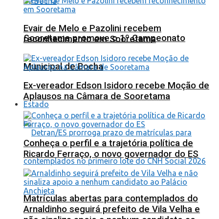
Evair de Melo e Pazolini recebem
Sooretama promove o 1º Campeonato
reconhecimento em Sooretama
Municipal de Bocha
Ex-vereador Edson Isidoro recebe Moção de
Aplausos na Câmara de Sooretama
Estado
Conheça o perfil e a trajetória política de
Ricardo Ferraço, o novo governador do ES
Matrículas abertas para contemplados do
Arnaldinho seguirá prefeito de Vila Velha e