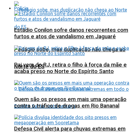
Polícia
Estádio Conilon sofre danos recorrentes com
furtos e atos de vandalismo em Jaguaré
Pedágio sobe, mas duplicação não chega ao
Pai vem do RJ, retira o filho à força da mãe e
Norte do ES
acaba preso no Norte do Espírito Santo
Quem são os presos em mais uma operação
contra o tráfico de drogas em Rio Bananal
Defesa Civil alerta para chuvas extremas em