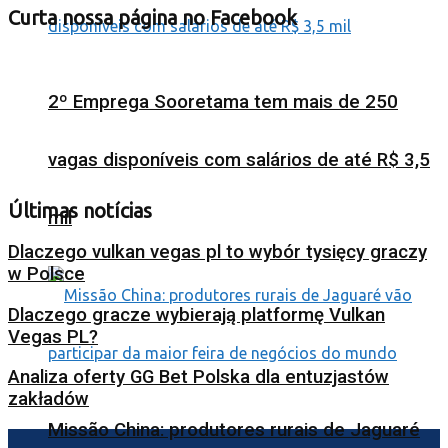
Curta nossa página no Facebook
2º Emprega Sooretama tem mais de 250
vagas disponíveis com salários de até R$ 3,5
Últimas notícias
mil
Dlaczego vulkan vegas pl to wybór tysięcy graczy
w Polsce
Dlaczego gracze wybierają platformę Vulkan
Vegas PL?
Analiza oferty GG Bet Polska dla entuzjastów
zakładów
Missão China: produtores rurais de Jaguaré