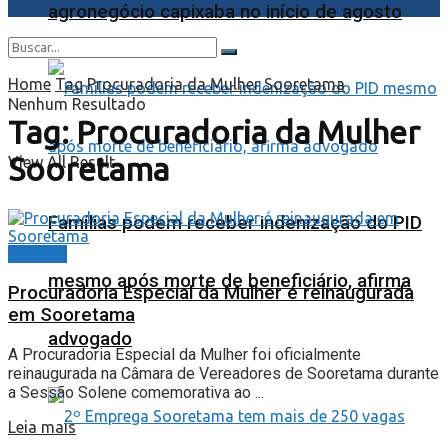
agronegócio capixaba no início de agosto
Home
Tag
Procuradoria da Mulher Sooretama
Nenhum Resultado
Tag:
Procuradoria da Mulher
Sooretama
View All Result
Famílias podem receber indenização do PID
Cidades
mesmo após morte de beneficiário, afirma
Procuradoria Especial da Mulher é reinaugurada
em Sooretama
advogado
A Procuradoria Especial da Mulher foi oficialmente
reinaugurada na Câmara de Vereadores de Sooretama durante
a Sessão Solene comemorativa ao ...
Leia mais