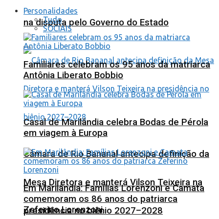
Personalidades
Tudo
na disputa pelo Governo do Estado
SOCIAIS
Familiares celebram os 95 anos da matriarca
Antônia Liberato Bobbio
Casal de Marilândia celebra Bodas de Pérola
em viagem à Europa
Câmara de Rio Bananal antecipa definição da
Mesa Diretora e manterá Vilson Teixeira na
Em Marilândia: Famílias Lorenzoni e Camata
comemoram os 86 anos do patriarca
Zeferino Lorenzoni
presidência no biênio 2027–2028