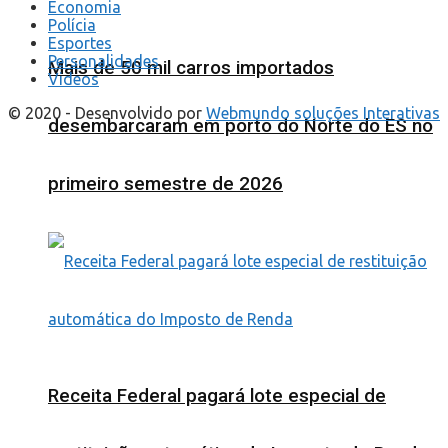
Economia
Polícia
Esportes
Personalidades
Mais de 50 mil carros importados
Videos
© 2020 - Desenvolvido por
Webmundo soluções Interativas
desembarcaram em porto do Norte do ES no
primeiro semestre de 2026
Receita Federal pagará lote especial de