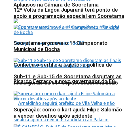
Aplausos na Câmara de Sooretama
12ª Volta da Lagoa Juparanã terá ponto de
apoio e programação especial em Sooretama
Sooretama promove o 1º Campeonato
Municipal de Bocha
Conheça o perfil e a trajetória política de
Sub-11 e Sub-15 de Sooretama disputam as
Ricardo Ferraço, o novo governador do ES
finais gerais da 51ª Copa A Gazetinha 2026
Superação: como o kart ajuda Filipe Salomão
a vencer desafios após acidente