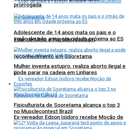
prorrogada
Adolescente de 14 anos mata os pais e o
irmão de três anos em cidade próxima ao ES
Evair de Melo e Pazolini recebem
reconhecimento em Sooretama
Mulher inventa estupro, realiza aborto ilegal e
pode parar na cadeia em Linhares
Esportes
Fisiculturista de Sooretama alcança o top 3
no Musclecontest Brazil
Ex-vereador Edson Isidoro recebe Moção de