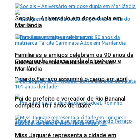
Sociais – Aniversário em dose dupla em
Marilândia
Familiares e amigos celebram os 90 anos da
Casagrande anuncia saída do governo e
matriarca Tarcila Carminate Altoé em
Marilândia
Ricardo Ferraço assumirá o cargo em abril
Pai de prefeito e vereador de Rio Bananal
completa 101 anos de idade
Miss Jaguaré representa a cidade em