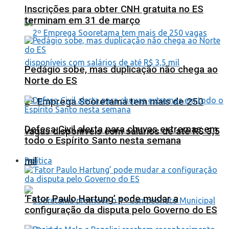
Inscrições para obter CNH gratuita no ES
terminam em 31 de março
Pedágio sobe, mas duplicação não chega ao
Norte do ES
2º Emprega Sooretama tem mais de 250
Defesa Civil alerta para chuvas extremas em
vagas disponíveis com salários de até R$ 3,5
todo o Espírito Santo nesta semana
mil
Política
‘Fator Paulo Hartung’ pode mudar a
configuração da disputa pelo Governo do ES