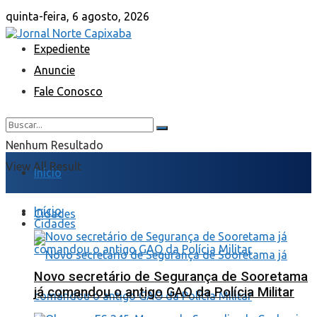
quinta-feira, 6 agosto, 2026
Expediente
Anuncie
Fale Conosco
Nenhum Resultado
View All Result
Início
Início
Cidades
Cidades
Novo secretário de Segurança de Sooretama
já comandou o antigo GAO da Polícia Militar