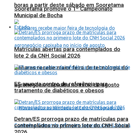
horas a partir deste sábado em Sooretama
Sooretama promove o 1º Campeonato
Municipal de Bocha
Estado
Matrículas abertas para contemplados do
lote 2 da CNH Social 2026
Linhares recebe maior feira de tecnologia do
ES anuncia centro de referência para
agronegócio capixaba no início de agosto
tratamento de diabéticos e obesos
Detran/ES prorroga prazo de matrículas para
contemplados no primeiro lote do CNH Social
2026