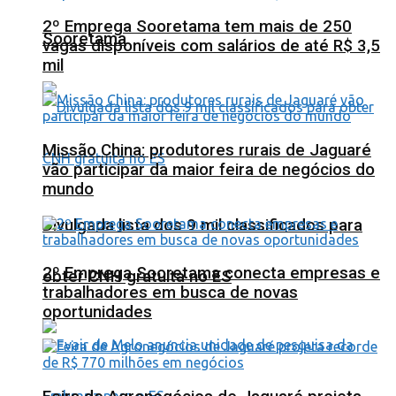
2º Emprega Sooretama tem mais de 250
Sooretama
vagas disponíveis com salários de até R$ 3,5
mil
Missão China: produtores rurais de Jaguaré
vão participar da maior feira de negócios do
mundo
Divulgada lista dos 9 mil classificados para
2º Emprega Sooretama conecta empresas e
obter CNH gratuita no ES
trabalhadores em busca de novas
oportunidades