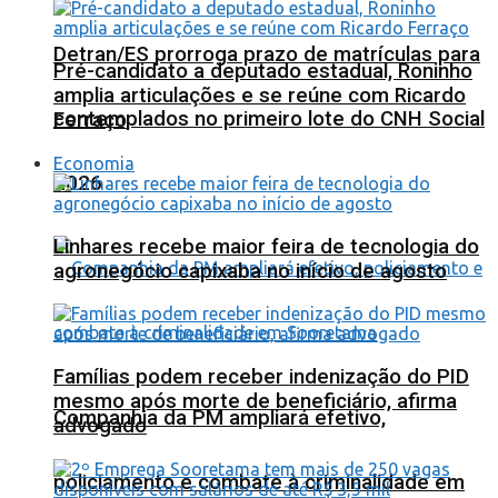
Detran/ES prorroga prazo de matrículas para
Pré-candidato a deputado estadual, Roninho
amplia articulações e se reúne com Ricardo
contemplados no primeiro lote do CNH Social
Ferraço
Economia
2026
Linhares recebe maior feira de tecnologia do
agronegócio capixaba no início de agosto
Famílias podem receber indenização do PID
mesmo após morte de beneficiário, afirma
Companhia da PM ampliará efetivo,
advogado
policiamento e combate à criminalidade em