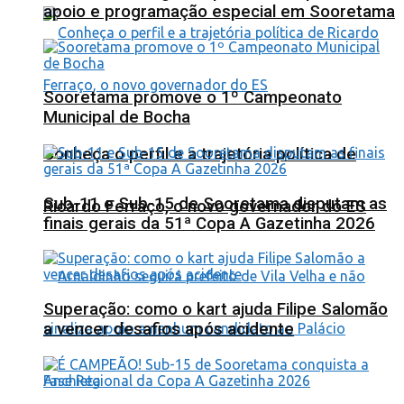
apoio e programação especial em Sooretama
Sooretama promove o 1º Campeonato
Municipal de Bocha
Conheça o perfil e a trajetória política de
Sub-11 e Sub-15 de Sooretama disputam as
Ricardo Ferraço, o novo governador do ES
finais gerais da 51ª Copa A Gazetinha 2026
Superação: como o kart ajuda Filipe Salomão
a vencer desafios após acidente