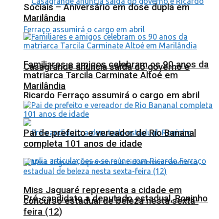
Sociais – Aniversário em dose dupla em
Marilândia
Familiares e amigos celebram os 90 anos da
Casagrande anuncia saída do governo e
matriarca Tarcila Carminate Altoé em
Marilândia
Ricardo Ferraço assumirá o cargo em abril
Pai de prefeito e vereador de Rio Bananal
completa 101 anos de idade
Miss Jaguaré representa a cidade em
Pré-candidato a deputado estadual, Roninho
concurso estadual de beleza nesta sexta-
feira (12)