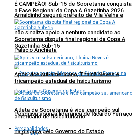
É CAMPEÃO! Sub-15 de Sooretama conquista
a Fase Regional da Copa A Gazetinha 2026
Arnaldinho seguirá prefeito de Vila Velha e
não sinaliza apoio a nenhum candidato ao
Sooretama disputa final regional da Copa A
Gazetinha Sub-15
Palácio Anchieta
Após vice sul-americano, Thainã Neves é
tricampeão estadual de fisiculturismo
Atleta de Sooretama é vice-campeão sul-
Pesquisa aponta liderança de Ricardo Ferraço
americano de fisiculturismo
Personalidades
na disputa pelo Governo do Estado
Tudo