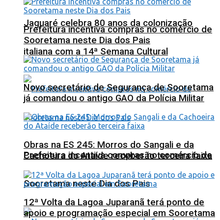
Jaguaré celebra 80 anos da colonização
Prefeitura incentiva compras no comércio de
Sooretama neste Dia dos Pais
italiana com a 14ª Semana Cultural
Novo secretário de Segurança de Sooretama
já comandou o antigo GAO da Polícia Militar
Obras na ES 245: Morros do Sangali e da
Prefeitura incentiva compras no comércio de
Cachoeira do Ataíde receberão terceira faixa
Sooretama neste Dia dos Pais
12ª Volta da Lagoa Juparanã terá ponto de
apoio e programação especial em Sooretama