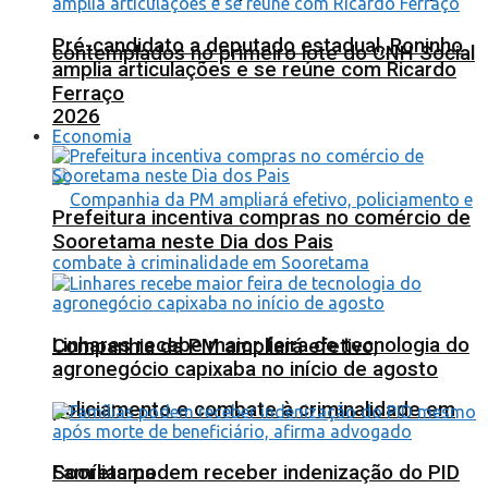
Pré-candidato a deputado estadual, Roninho
contemplados no primeiro lote do CNH Social
amplia articulações e se reúne com Ricardo
Ferraço
2026
Economia
Prefeitura incentiva compras no comércio de
Sooretama neste Dia dos Pais
Linhares recebe maior feira de tecnologia do
Companhia da PM ampliará efetivo,
agronegócio capixaba no início de agosto
policiamento e combate à criminalidade em
Sooretama
Famílias podem receber indenização do PID