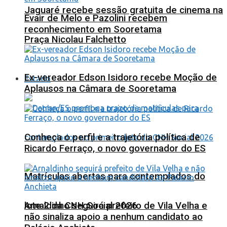
Jaguaré recebe sessão gratuita de cinema na
Evair de Melo e Pazolini recebem
reconhecimento em Sooretama
Praça Nicolau Falchetto
Ex-vereador Edson Isidoro recebe Moção de
Estado
Aplausos na Câmara de Sooretama
Conheça o perfil e a trajetória política de
Ricardo Ferraço, o novo governador do ES
Matrículas abertas para contemplados do
lote 2 da CNH Social 2026
Arnaldinho seguirá prefeito de Vila Velha e
não sinaliza apoio a nenhum candidato ao