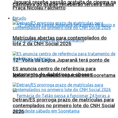
Jaguaré recebe sessão gratuita de cinema na
Cachoeira do Ataíde receberão terceira faixa
Praça Nicolau Falchetto
Estado
Matrículas abertas para contemplados do
lote 2 da CNH Social 2026
12ª Volta da Lagoa Juparanã terá ponto de
ES anuncia centro de referência para
tratamento de diabéticos e obesos
apoio e programação especial em Sooretama
Detran/ES prorroga prazo de matrículas para
contemplados no primeiro lote do CNH Social
2026