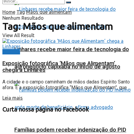
Home
Tag
Mãos que alimentam
Nenhum Resultado
Tag:
Mãos que alimentam
View All Result
Linhares recebe maior feira de tecnologia do
Cidades
Exposição fotográfica ‘Mãos que Alimentam’
agronegócio capixaba no início de agosto
chega a Linhares
A cidade e o campo caminham de mãos dadas Espírito Santo
afora. E a exposição fotográfica “Mãos que Alimentam”, que ...
Leia mais
Curta nossa página no Facebook
Famílias podem receber indenização do PID