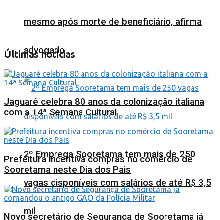
mesmo após morte de beneficiário, afirma
advogado
Últimas notícias
Jaguaré celebra 80 anos da colonização italiana
com a 14ª Semana Cultural
2º Emprega Sooretama tem mais de 250
Prefeitura incentiva compras no comércio de
Sooretama neste Dia dos Pais
vagas disponíveis com salários de até R$ 3,5
mil
Novo secretário de Segurança de Sooretama já