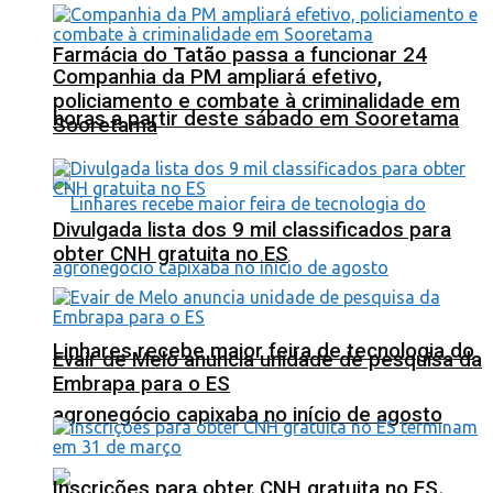
Farmácia do Tatão passa a funcionar 24
Companhia da PM ampliará efetivo,
policiamento e combate à criminalidade em
horas a partir deste sábado em Sooretama
Sooretama
Divulgada lista dos 9 mil classificados para
obter CNH gratuita no ES
Linhares recebe maior feira de tecnologia do
Evair de Melo anuncia unidade de pesquisa da
Embrapa para o ES
agronegócio capixaba no início de agosto
Inscrições para obter CNH gratuita no ES