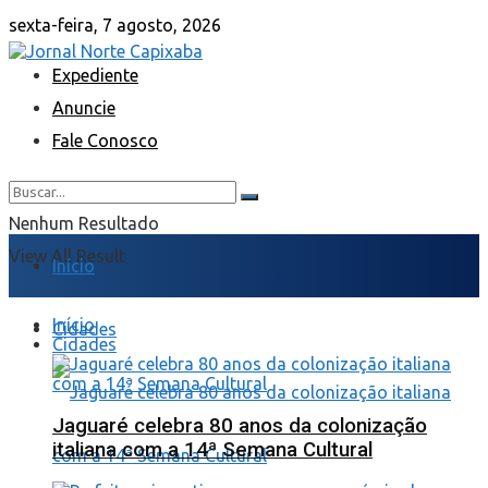
sexta-feira, 7 agosto, 2026
Expediente
Anuncie
Fale Conosco
Nenhum Resultado
View All Result
Início
Início
Cidades
Cidades
Jaguaré celebra 80 anos da colonização
italiana com a 14ª Semana Cultural