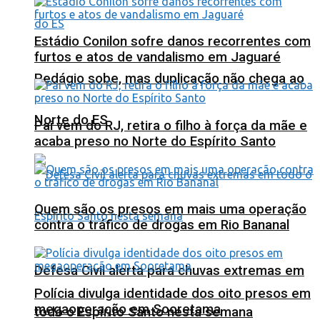
Estádio Conilon sofre danos recorrentes com
furtos e atos de vandalismo em Jaguaré
Pedágio sobe, mas duplicação não chega ao
Norte do ES
Pai vem do RJ, retira o filho à força da mãe e
acaba preso no Norte do Espírito Santo
Quem são os presos em mais uma operação
contra o tráfico de drogas em Rio Bananal
Defesa Civil alerta para chuvas extremas em
Polícia divulga identidade dos oito presos em
megaoperação em Sooretama
todo o Espírito Santo nesta semana