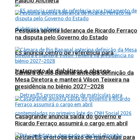
Palácio Anchieta
Pesquisa aponta liderança de Ricardo Ferraço
na disputa pelo Governo do Estado
ES anuncia centro de referência para
tratamento de diabéticos e obesos
Câmara de Rio Bananal antecipa definição da
Mesa Diretora e manterá Vilson Teixeira na
presidência no biênio 2027–2028
Casagrande anuncia saída do governo e
Ricardo Ferraço assumirá o cargo em abril
Detran/ES prorroga prazo de matrículas para