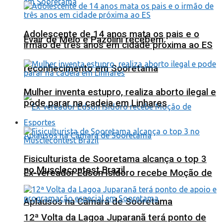
Adolescente de 14 anos mata os pais e o
Evair de Melo e Pazolini recebem
irmão de três anos em cidade próxima ao ES
reconhecimento em Sooretama
Mulher inventa estupro, realiza aborto ilegal e
pode parar na cadeia em Linhares
Esportes
Fisiculturista de Sooretama alcança o top 3
no Musclecontest Brazil
Ex-vereador Edson Isidoro recebe Moção de
Aplausos na Câmara de Sooretama
12ª Volta da Lagoa Juparanã terá ponto de