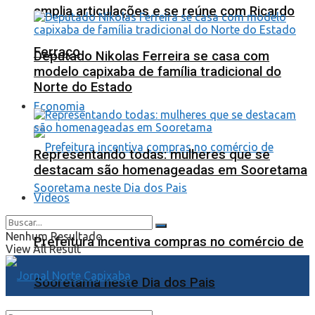
amplia articulações e se reúne com Ricardo
Ferraço
Deputado Nikolas Ferreira se casa com
modelo capixaba de família tradicional do
Norte do Estado
Economia
Representando todas: mulheres que se
destacam são homenageadas em Sooretama
Videos
Nenhum Resultado
Prefeitura incentiva compras no comércio de
View All Result
Sooretama neste Dia dos Pais