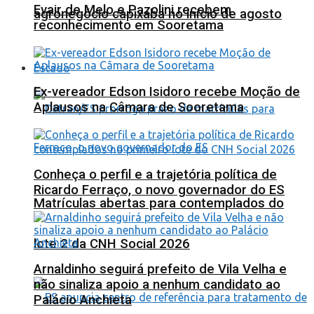
Evair de Melo e Pazolini recebem
agronegócio capixaba no início de agosto
reconhecimento em Sooretama
Estado
Ex-vereador Edson Isidoro recebe Moção de
Aplausos na Câmara de Sooretama
Conheça o perfil e a trajetória política de
Ricardo Ferraço, o novo governador do ES
Matrículas abertas para contemplados do
lote 2 da CNH Social 2026
Arnaldinho seguirá prefeito de Vila Velha e
não sinaliza apoio a nenhum candidato ao
Palácio Anchieta