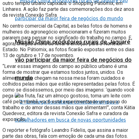
outro templo urbano capixaba: o Shopping Pátiomix, em
Linhares. A ação faz parte das comemorações dos dez anos
da revista Conexão Safra.
No centro comercial da Capital, as belas fotos de homens e
mulheres do agronegócio emocionaram e fizeram muitos
pararem para pensar no significado do trabalho no campo. E,
Missão China: produtores rurais de Jaguaré
agora, chegou a hora de levar a emoção para o Norte do
Estado. No Pátiomix, as fotos ficarão expostas entre os dias
13 de outubro e 17 de novembro.
vão participar da maior feira de negócios do
“Levar essas imagens do campo ao público urbano é uma
forma de mostrar que estamos todos juntos, unidos. Os
mundo
alimentos que chegam na nossa mesa foram cuidados e
colhidos pelas mãos que estão representadas pelas fotos. É
como se disséssemos, por meio das imagens: ‘quando você
pega uma fruta, faz um almoço gostoso, toma um leite com
café pela manhã, você está experimentando um pouco do
trabalho e do amor dessas mãos que alimentam’”, conta Kátia
Quedevez, editora da revista Conexão Safra e curadora da
exposição.
O repórter e fotógrafo Leandro Fidelis, que assina a maior
parte das obras, fala com emoção de cada uma das fotos.