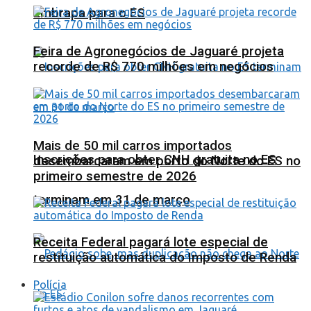
Embrapa para o ES
Feira de Agronegócios de Jaguaré projeta
recorde de R$ 770 milhões em negócios
Mais de 50 mil carros importados
Inscrições para obter CNH gratuita no ES
desembarcaram em porto do Norte do ES no
primeiro semestre de 2026
terminam em 31 de março
Receita Federal pagará lote especial de
restituição automática do Imposto de Renda
Polícia