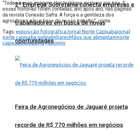
“Todas essas imagens têm histórias incríveis por trás. E
2º Emprega Sooretama conecta empresas e
essas histórias foram contadas, ano após ano, nas páginas
da revista Conexão Safra. A força e a gentileza dos
agricultores são a base do nosso trabalho”, conta.
trabalhadores em busca de novas
Tags:
exposição fotográfica
Jornal Norte Capixaba
jornal
norte capixaba online
linhares
Mãos que alimentam
norte
oportunidades
capixaba
Shopping Patiomix
Feira de Agronegócios de Jaguaré projeta
recorde de R$ 770 milhões em negócios