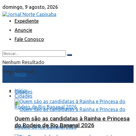
domingo, 9 agosto, 2026
Expediente
Anuncie
Fale Conosco
Nenhum Resultado
View All Result
Início
Início
Cidades
Cidades
Quem são as candidatas à Rainha e Princesa
do Rodeio de Rio Bananal 2026