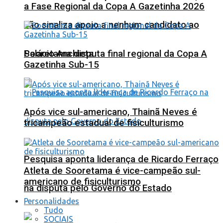
a Fase Regional da Copa A Gazetinha 2026
não sinaliza apoio a nenhum candidato ao
Sooretama disputa final regional da Copa A
Palácio Anchieta
Gazetinha Sub-15
Após vice sul-americano, Thainã Neves é
tricampeão estadual de fisiculturismo
Pesquisa aponta liderança de Ricardo Ferraço
Atleta de Sooretama é vice-campeão sul-
americano de fisiculturismo
na disputa pelo Governo do Estado
Personalidades
Tudo
SOCIAIS