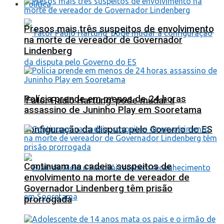
Política
Presos mais três suspeitos de envolvimento
na morte de vereador de Governador
Lindenberg
Polícia prende em menos de 24 horas
‘Fator Paulo Hartung’ pode mudar a
assassino de Juninho Play em Sooretama
configuração da disputa pelo Governo do ES
Continuam na cadeia: suspeitos de
envolvimento na morte de vereador de
Governador Lindenberg têm prisão
prorrogada