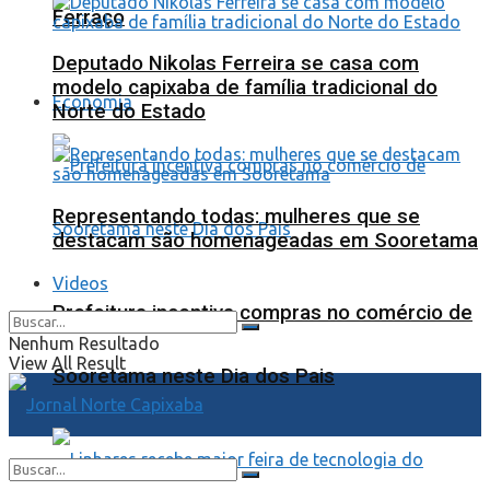
Ferraço
Deputado Nikolas Ferreira se casa com
modelo capixaba de família tradicional do
Economia
Norte do Estado
Representando todas: mulheres que se
destacam são homenageadas em Sooretama
Videos
Prefeitura incentiva compras no comércio de
Nenhum Resultado
View All Result
Sooretama neste Dia dos Pais