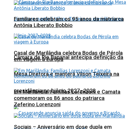
Familiares celebram os 95 anos da matriarca
Antônia Liberato Bobbio
Casal de Marilândia celebra Bodas de Pérola
Câmara de Rio Bananal antecipa definição da
em viagem à Europa
Mesa Diretora e manterá Vilson Teixeira na
presidência no biênio 2027–2028
Em Marilândia: Famílias Lorenzoni e Camata
comemoram os 86 anos do patriarca
Zeferino Lorenzoni
Sociais – Aniversário em dose dupla em