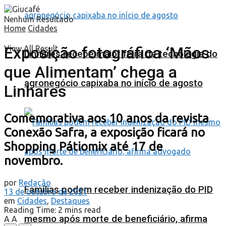
Nenhum Resultado
Home
Cidades
Exposição fotográfica ‘Mãos
View All Result
Linhares recebe maior feira de tecnologia do
que Alimentam’ chega a
agronegócio capixaba no início de agosto
Linhares
Comemorativa aos 10 anos da revista
Conexão Safra, a exposição ficará no
Shopping Pátiomix até 17 de
novembro.
por
Redação
Famílias podem receber indenização do PID
13 de outubro de 2021
em
Cidades
,
Destaques
Reading Time: 2 mins read
mesmo após morte de beneficiário, afirma
A
A