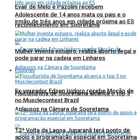
Evair de Melo e Pazolini recebem
Adolescente de 14 anos mata os pais e o
irmão de três anos em cidade próxima ao ES
reconhecimento em Sooretama
Mulher inventa estupro, realiza aborto ilegal e
pode parar na cadeia em Linhares
Esportes
Ex-vereador Edson Isidoro recebe Moção de
Fisiculturista de Sooretama alcança o top 3
no Musclecontest Brazil
Aplausos na Câmara de Sooretama
12ª Volta da Lagoa Juparanã terá ponto de
apoio e programação especial em Sooretama