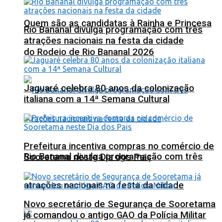
Quem são as candidatas à Rainha e Princesa
Rio Bananal divulga programação com três
atrações nacionais na festa da cidade
do Rodeio de Rio Bananal 2026
Jaguaré celebra 80 anos da colonização
italiana com a 14ª Semana Cultural
Prefeitura incentiva compras no comércio de
Rio Bananal divulga programação com três
Sooretama neste Dia dos Pais
atrações nacionais na festa da cidade
Novo secretário de Segurança de Sooretama
já comandou o antigo GAO da Polícia Militar