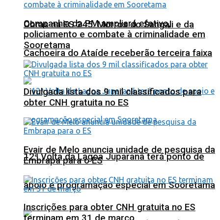
Companhia da PM ampliará efetivo,
Obras na ES 245: Morros do Sangali e da
policiamento e combate à criminalidade em
Sooretama
Cachoeira do Ataíde receberão terceira faixa
Divulgada lista dos 9 mil classificados para
obter CNH gratuita no ES
Evair de Melo anuncia unidade de pesquisa da
12ª Volta da Lagoa Juparanã terá ponto de
Embrapa para o ES
apoio e programação especial em Sooretama
Inscrições para obter CNH gratuita no ES
terminam em 31 de março