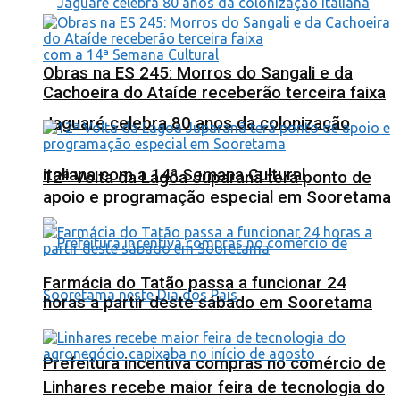
Obras na ES 245: Morros do Sangali e da
Cachoeira do Ataíde receberão terceira faixa
Jaguaré celebra 80 anos da colonização
italiana com a 14ª Semana Cultural
12ª Volta da Lagoa Juparanã terá ponto de
apoio e programação especial em Sooretama
Farmácia do Tatão passa a funcionar 24
horas a partir deste sábado em Sooretama
Prefeitura incentiva compras no comércio de
Linhares recebe maior feira de tecnologia do