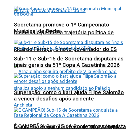
Sooretama promove o 1º Campeonato
Municipal de Bocha
Conheça o perfil e a trajetória política de
Ricardo Ferraço, o novo governador do ES
Sub-11 e Sub-15 de Sooretama disputam as
finais gerais da 51ª Copa A Gazetinha 2026
Superação: como o kart ajuda Filipe Salomão
a vencer desafios após acidente
É CAMPEÃO! Sub-15 de Sooretama conquista
Arnaldinho seguirá prefeito de Vila Velha e