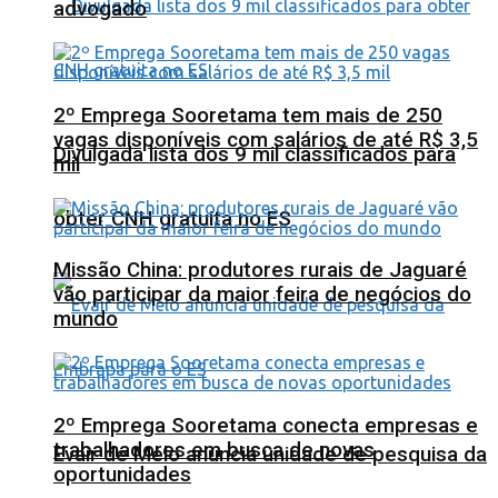
advogado
2º Emprega Sooretama tem mais de 250
vagas disponíveis com salários de até R$ 3,5
Divulgada lista dos 9 mil classificados para
mil
obter CNH gratuita no ES
Missão China: produtores rurais de Jaguaré
vão participar da maior feira de negócios do
mundo
2º Emprega Sooretama conecta empresas e
trabalhadores em busca de novas
Evair de Melo anuncia unidade de pesquisa da
oportunidades