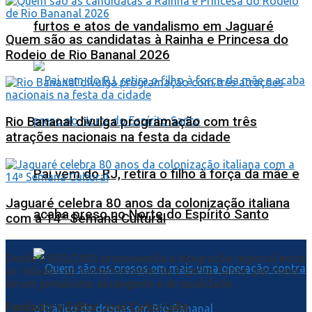
furtos e atos de vandalismo em Jaguaré
Quem são as candidatas à Rainha e Princesa do
Rodeio de Rio Bananal 2026
Rio Bananal divulga programação com três
atrações nacionais na festa da cidade
Pai vem do RJ, retira o filho à força da mãe e
Jaguaré celebra 80 anos da colonização italiana
acaba preso no Norte do Espírito Santo
com a 14ª Semana Cultural
Desde 29/02/2003 promovendo a integração regional entre
as cidades do norte/noroeste do Espírito Santo, por meio
de um jornalismo abrangente e de qualidade.
Fundador e Editor: José Carlos Leite