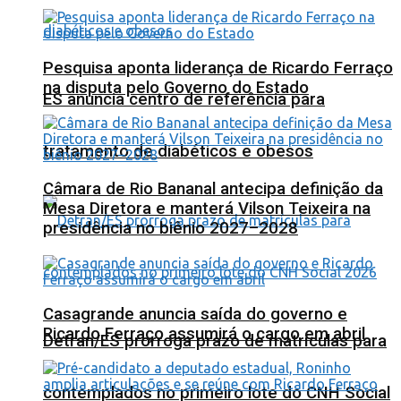
Pesquisa aponta liderança de Ricardo Ferraço
na disputa pelo Governo do Estado
ES anuncia centro de referência para
tratamento de diabéticos e obesos
Câmara de Rio Bananal antecipa definição da
Mesa Diretora e manterá Vilson Teixeira na
presidência no biênio 2027–2028
Casagrande anuncia saída do governo e
Ricardo Ferraço assumirá o cargo em abril
Detran/ES prorroga prazo de matrículas para
contemplados no primeiro lote do CNH Social