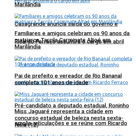
Marilândia
Casagrande anuncia saída do governo e
Familiares e amigos celebram os 90 anos da
matriarca Tarcila Carminate Altoé em
Ricardo Ferraço assumirá o cargo em abril
Marilândia
Pai de prefeito e vereador de Rio Bananal
completa 101 anos de idade
Pré-candidato a deputado estadual, Roninho
Miss Jaguaré representa a cidade em
concurso estadual de beleza nesta sexta-
amplia articulações e se reúne com Ricardo
feira (12)