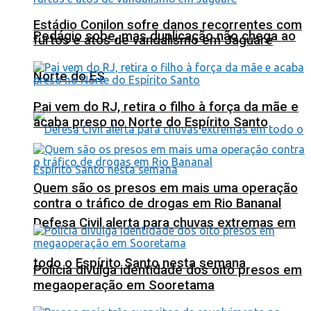
Estádio Conilon sofre danos recorrentes com
Pedágio sobe, mas duplicação não chega ao
furtos e atos de vandalismo em Jaguaré
Norte do ES
Pai vem do RJ, retira o filho à força da mãe e
acaba preso no Norte do Espírito Santo
Quem são os presos em mais uma operação
contra o tráfico de drogas em Rio Bananal
Defesa Civil alerta para chuvas extremas em
todo o Espírito Santo nesta semana
Polícia divulga identidade dos oito presos em
megaoperação em Sooretama